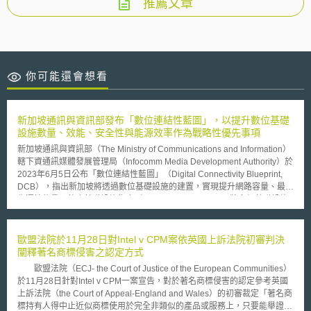
推薦文章
你可能還會想看
新加坡通訊與資訊部發布「數位連結性藍圖」，以提升數位基礎
設施數量、效能、安全性與能源效率作為戰略性優先事項
新加坡通訊與資訊部（The Ministry of Communications and Information）
轄下資通訊媒體發展管理局（Infocomm Media Development Authority）於
2023年6月5日公布「數位連結性藍圖」（Digital Connectivity Blueprint,
DCB），指出新加坡將透過數位基礎設施的建置，實現提升網路容量、最大
化運算能量、整合基礎設施集合（infrastructure stack，即將多個基礎設施
作為一整體進行定義、提供與更新）、確保安全與韌性，以及永續性設計
（Design for sustainability）目標，並識別五項戰略性優先事項如下：
（1）在未來十年將海底電纜數量提升為現有的兩倍； （2）透過將新加坡
歐盟法院於11月28日對Intel v CPM案依英國上訴法院初審判決
國家寬頻網路（Nationwide Broadband Network, NBN）的頻寬提高十倍、
闡釋著名商標侵害之認定方式
分配頻譜予5G專網（Standalone, SA）等方法，於未來五年內建構並提供
歐盟法院（ECJ- the Court of Justice of the European Communities）
無縫、端到端且速度高達10 Gbps的國內網路； （3）與供應商合作，強化
於11月28日針對Intel v CPM一案宣告，對於著名商標侵害的認定參考英國
運算基礎設施的透明性與可歸責性，並與國際最佳作法保持一致； （4）為
上訴法院（the Court of Appeal-England and Wales）的初審裁定「著名商
新的綠色資料中心（Green data centre）制定長期成長路線圖並使其更具能
標持有人得中止近似商標使用於完全非類似的產品或服務上，只要能舉證近