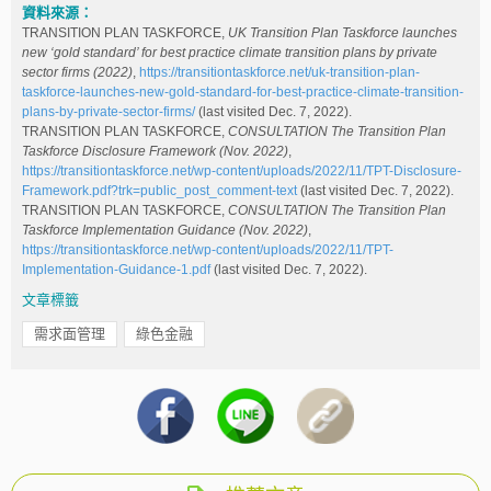
資料來源：
TRANSITION PLAN TASKFORCE,
UK Transition Plan Taskforce launches
new ‘gold standard’ for best practice climate transition plans by private
sector firms (2022)
,
https://transitiontaskforce.net/uk-transition-plan-
taskforce-launches-new-gold-standard-for-best-practice-climate-transition-
plans-by-private-sector-firms/
(last visited Dec. 7, 2022).
TRANSITION PLAN TASKFORCE,
CONSULTATION The Transition Plan
Taskforce Disclosure Framework (Nov. 2022)
,
https://transitiontaskforce.net/wp-content/uploads/2022/11/TPT-Disclosure-
Framework.pdf?trk=public_post_comment-text
(last visited Dec. 7, 2022).
TRANSITION PLAN TASKFORCE,
CONSULTATION The Transition Plan
Taskforce Implementation Guidance (Nov. 2022)
,
https://transitiontaskforce.net/wp-content/uploads/2022/11/TPT-
Implementation-Guidance-1.pdf
(last visited Dec. 7, 2022).
文章標籤
需求面管理
綠色金融