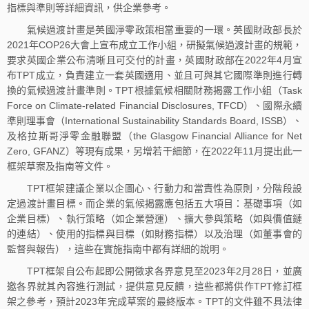
指標與準則等詳細資訊，供企業參考。
氣候過渡計畫是英國淨零政策相當重要的一環。英國財政部長於
2021年COP26大會上宣布成立工作小組，研擬氣候過渡計畫的規範，
要求英國企業公布清晰且可交付的計畫，英國財政部在2022年4月宣
布TPT成立，負責建立一套英國適用、並且可與其它國際準則進行轉
換的氣候過渡計畫準則。TPT根據氣候相關財務揭露工作小組（Task
Force on Climate-related Financial Disclosures, TFCD）、國際永續
準則理事會（International Sustainability Standards Board, ISSB）、
及格拉斯哥淨零金融聯盟（the Glasgow Financial Alliance for Net
Zero, GFANZ）等現有成果，另增若干細節，在2022年11月提出此一
框架草案及指南等文件。
TPT框架建議企業以企圖心、行動力和當責性為原則，分階段設
定過渡計畫目標。而企業的氣候揭露應包括五大項目：基礎事項（如
企業目標）、執行策略（如企業營運）、擴大參與策略（如與價值鏈
的連結）、使用的指標與目標（如財務指標）以及治理（如董事會的
監督與報告），這些在實施指南中都有詳細的說明。
TPT框架自公布起即公開徵求各界意見至2023年2月28日，並廣
邀各界就其內容進行測試，提供意見反饋，這些都將供作TPT修訂框
架之參考，預計2023年完成草案的最終版本。TPT的文件雖不具法律