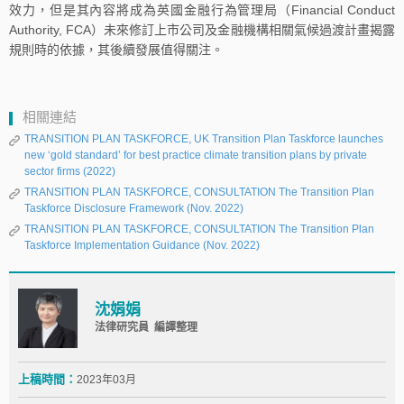
效力，但是其內容將成為英國金融行為管理局（Financial Conduct
Authority, FCA）未來修訂上市公司及金融機構相關氣候過渡計畫揭露
規則時的依據，其後續發展值得關注。
相關連結
TRANSITION PLAN TASKFORCE, UK Transition Plan Taskforce launches
new ‘gold standard’ for best practice climate transition plans by private
sector firms (2022)
TRANSITION PLAN TASKFORCE, CONSULTATION The Transition Plan
Taskforce Disclosure Framework (Nov. 2022)
TRANSITION PLAN TASKFORCE, CONSULTATION The Transition Plan
Taskforce Implementation Guidance (Nov. 2022)
沈娟娟
法律研究員 編譯整理
上稿時間：
2023年03月