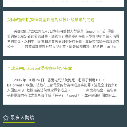
源效率； （5）推動對新加坡數位公用設施（Digital Utility, DU）集合的採
似商標之使用造成對著名商標持有人的侵害並有實質的經濟影響」。
用，以擴張無縫數位交易的優勢，並持續探索能從現有DU中受益的使用案
本案原告為Intel Corporation Inc. 註冊「Intel」為英國商標，指定使用於第9
例。 除戰略性優先事項外，新加坡將在更新興且前沿的領域中採取行動，
類電子商品、第16類文具商品、第38類通訊服務、及第42類電腦軟硬體設
具體措施包含： （1）在未來十年推動新加坡量子安全（Quantum-safe）
計服務，其中並在電腦微處理器及軟體等電子產品上更為全球知名的商標；
英國政府制定監管計畫以應對科技巨頭帶來的問題
願景； （2）為普遍的自動化系統使用奠定基礎； （3）透過測試平台與沙
CPM united Kingdom Ltd. 註冊「INTELMARK」為英國商標，指定使用於
盒建立利害關係者生態系統，推動綠色軟體（green software）的開發、標
第35類的行銷及遠距行銷等廣告服務，Intel主張CPM使用INTELMARK為商
準制定與評估； （4）透過低軌道衛星服務為關鍵產業提供創新解決方案。
英國政府於2022年5月6日宣布將針對大型企業（major firms）壟斷市
標將有致侵害及淡化Intel商標的使用，並產生不正利益。惟英國商標局
場的情況制定新的監管計畫。該監管計畫將重新平衡大型與中小企業和消費
（Trade Mark Registry Hearing Officer）駁回Intel之申請案，且英國上訴法
者的關係，以利中小企業和消費者受到更好的保護，並使市場競爭環境更為
院初審判決維持原判，並向歐盟法院提出著名商標認定標準。 歐盟法
公平。 該監管計畫針對的大型企業，即是國際市場上的科技巨頭（tech
院此次對著名商標的認定，將使著名商標持有人以後如果要保障其商標名稱
giants），如Google and Facebook。此類科技巨頭擁有並控制大量用戶的
不被稀釋，必須提出下列證明：1. 前商標（即著名商標）與後商標（近似商
網路資料，並將該資料應用在特定應用程式與瀏覽器的搜尋演算法上，以確
標）間必須有一定的關聯性；2. 後商標會使一般消費者產生對前商標的聯
保其市場壟斷地位，使潛在的競爭者難以進入市場，進而影響市場的公平競
想；3.前商標與後商標所註冊的商品間並不一定要類似；4.後商標的使用造
爭以及消費者的自由選擇權。為解決前揭問題，英國預計透過修法賦予競爭
全球首宗BitTorrent侵權案被判定有罪
成不正利益或侵害前商標持有人的商譽。 本案將待英國上訴法院判決
和市場管理局下的「數位市場部門」（Digital Markets Unit, DMU）法定權
宣判後確定。
力與監管權限，並搭配措施與作法如下： 強化市場公平性：英國政府預計
2005 年 10 月 24 日，香港屯門法院判定一名男子利用 BT （
提出價格糾紛解決機制，平衡內容提供商（如媒體業與廣告業）與科技巨頭
BitTorrent ）軟體非法散布三部電影的行為構成刑事犯罪。這是全球首宗有
間的議價能力，以確保更為公平、透明的市場。此外，科技巨頭亦應將其演
人因使用 BT 軟體而被法院裁定罪名成立。 判案書指出，該名男
算法之資訊分享給一般公司，避免科技巨頭濫用其市場力量。 增進消費者
子將電腦內存放之影片製作成「種子」（ seed ），並在網路新聞群組上宣
權益：科技巨頭必須確保消費者在使用資訊設備或服務時有充分的自主權與
傳自己的「種子」，以便他人下載，由於這些「種子」下載量很大，對版權
選擇權。例如，於手機的IOS和 Android 系統之間轉換或是社交軟體帳戶之
所有人造成侵害，已違反了香港法例第 528 章《版權條例》第 118 條之散
間的資訊移轉時不會喪失其資料和訊息。DMU也將限制公司預先安裝瀏覽
布（ distributes ）侵權重製物罪。雖然香港法例對於“散布”一詞並未詳細界
器、社交軟體等APP，讓消費者在APP上有更多選擇權。而隨著新業者進入
定，但香港法院解釋認為，上傳 BT 種子的行為已屬於一種散布行為。
最多人閱讀
市場，智慧型手機用戶將可以有更多搜尋引擎和社交平台選擇。此外消費者
這項判決雖存有解釋上的疑義，但是本案將同時對國際間的種子提供者、下
亦可選擇退出具有針對性的個人化廣告發送，以達成讓消費者擁有更多的資
載者以及提供 BT 軟體的公司產生重大影響。蓋 BT 本身也屬於一種 P2P 軟