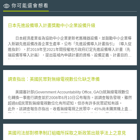
你可能還會想看
日本先進設備導入計畫獎勵中小企業設備升級
日本經濟產業省為協助中小企業更新老舊機器設備，並鼓勵中小企業導
入新穎先進設備改善企業生產率，公布「先進設備導入計畫指引」（導入促
進指針），於2019年至2021年間授權地方政府訂定先進設備導入計畫（先
端設備等導入計画），提出區域內申請計畫的資格、設備定義、計畫目的與
財產稅減免額度，以促成地方中小企業對地方特色的貢獻與參與，並改善在
地產業環境與結構。 符合資格的中小企業若能在核准計畫年度內，每
年勞動生產率提高達3%，可適用財產稅稅率減半或0%之優惠稅率（非免
稅）。「先進設備導入計畫指引」亦明確指出，審核通過之計畫仍可進一步
調查指出：美國民眾對無線電視數位化缺乏準備
適用經濟產業省「中小型製造服務經營支援補助」（ものづくり・商業・サ
ービス経営力向上支援補助金）、「服務業IT應用生產力提升補助」（サー
美國審計部(Government Accountability Office, GAO)就無線電視數位
ビス等生産性向上IT導入支援事業），享有更多的補助金補助。 所稱設
化轉換一事進行調查並於2008年6月10日公布報告。該調查報告發現，雖然
備係指任何機械、裝置、備品、建築物附屬設備、軟體，以及電子檢驗或測
超過8成民眾對無線電視數位化有所認知，但亦有許多民眾認知有誤。
量儀器。各地方政府訂定計畫時，可依其產業政策進一步限縮範圍。而先進
此外，該調查報告亦指出，收看無線電視之民眾中，45%尚未購買機上盒以
之定義，係指欲購置設備之良率或生產效率，應較所淘汰設備高1%以上。
因應無線電視數位化；反之並不需要為數位化進行準備之民眾(如收看有線
有關新、舊設備之汰換應以同產業、同生產流程者為限，兩者比較之期間為
電視或衛星電視者)，卻有30%表示已經做好無線電視數位化之因應措施。
淘汰設備原銷售日期起後10年內。由此可知，先進設備導入計畫的特殊性在
在此同時，仍有部分低功率電視台將不會全面數位化，故接收無線電視之民
於加速中小企業汰舊換新，提高勞動生產率以因應人口高齡化，而與鼓勵企
眾可能必須備有同時可接收類比與數位訊號之設備，方能夠維持其無線電視
美國司法部對標準制訂組織所採取之新政策出競爭法上之意見
業購買最新、最尖端設備之補助措施有所不同。 此外，為健全地方財
的收視。 為鼓勵民眾購買數位機上盒，美國國家電信與資訊管理局
政自主，「先進設備導入計畫指引」亦要求各地方政府應說明地方產業、環