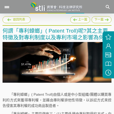
返回列表
上一篇
下一篇
何謂「專利蟑螂」( Patent Troll)呢?其之主要
特徵及對專利制度以及專利市場之影響為何?
「專利蟑螂」( Patent Troll)由個人或是中小型組織/團體以購買專
利的方式來獲得專利權，並藉由專利權排他性特徵，以訴訟方式來控
告侵害其專利權的成功商品製造者。
「專利蟑螂」主要特徵有三；(1)主要係藉由專利取得的方式，向