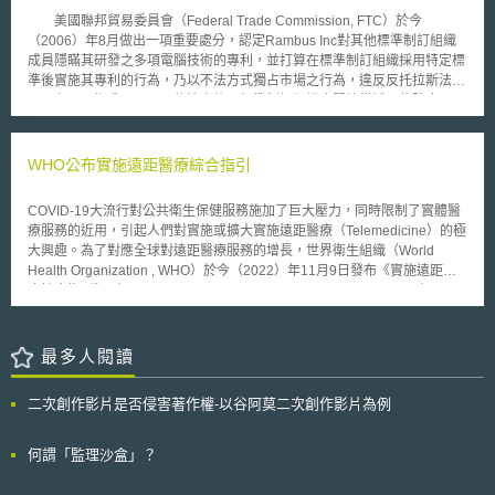
(National Telecommunications and Information Administration, NTIA)稍早
境或人文特色及先進設備的投資條件，以促進經濟發展與地方產業結構的融
美國聯邦貿易委員會（Federal Trade Commission, FTC）於今
已經發出80萬張折價券，但僅有不到一半的折價券被使用，至於尚未被使用
合。該指引具體建議包括： 應考量到中小企業導入先進設備提高勞動生產
（2006）年8月做出一項重要處分，認定Rambus Inc對其他標準制訂組織
的折價券亦已逾期而無法使用。 除機上盒的準備外，隨著訊號數位
率後，影響當地就業人口需求，以及如何避免企業裁員的機制。 導入之先
成員隱瞞其研發之多項電腦技術的專利，並打算在標準制訂組織採用特定標
化，無線電視台的訊號強度及受干擾程度也將有所改變，故無線電視台需調
進設備因運作所產生之噪音、光害、排放污染等環境問題；以及導入之設備
準後實施其專利的行為，乃以不法方式獨占市場之行為，違反反托拉斯法。
整電台或天線的位置，以避免部分地區民眾在數位化後無法收看清晰的影
是否影響到當地居民生活作息而有侵害公共秩序之虞。 考量到財產稅為地
在FTC作成Rambus 的決定後，標準制訂組織也開始嘗試一些防止
像。美國通訊傳播委員會之工程師指出，約有1%的民眾可能會有前述困
方稅之稅源，應避免過度減免而導致地方財政虧損。
Rambus案情形發生的事前因應之道，例如已推動電腦系統互連標準的電腦
擾，但截至目前為止，仍有部分電視台受限於經費問題而尚未有所因應。
協會VITA，就採行了一項新的標準制訂政策，該協會要求其參與成員必須承
諾，階段性釋出其專利及專利申請的資訊，包括其所設定的最高權利金費率
WHO公布實施遠距醫療綜合指引
與可能採取的最嚴格的限制性授權條件；另其標準制訂政策也禁止成員間就
此等專利的權利金費率或授權條件私下協商。由於有認為這種作法可能會被
COVID-19大流行對公共衛生保健服務施加了巨大壓力，同時限制了實體醫
認為是破壞市場競爭秩序的杯葛行為，故VITA乃向美國司法部反托拉斯局徵
療服務的近用，引起人們對實施或擴大實施遠距醫療（Telemedicine）的極
詢其意見。 2006年10月30日，美國司法部反托拉斯局（Antitrust
大興趣。為了對應全球對遠距醫療服務的增長，世界衛生組織（World
Division of the Department of Justice）提出一份商業檢視信函（business
Health Organization , WHO）於今（2022）年11月9日發布《實施遠距醫
review letter, BRL），正式對此問題提出看法。司法部反托拉斯局在BRL中
療綜合指引》（Consolidated Telemedicine Implementation Guide），以
指出，基於以下幾點考量，VITA的標準制訂政策尚無限制競爭的疑慮：
幫助政策制定者、決策者與實行者設計與監管遠距醫療之實施。 遠距醫
（1）共同制訂標準可能可帶來諸多有助於競爭的優點；（2）協會此項政策
療，涉及使用數位科技來克服公衛服務的距離障礙，具有改善臨床管理和擴
可使成員在推動制訂標準時，有更為充分的資訊作成決定；（3）專利授權
大醫療服務覆蓋範圍之潛力。遠距醫療已證明的好處包含減少不必要的臨床
最多人閱讀
條款的事前揭露可避免標準制訂可能因為事後過高的授權金，導致其導入或
就診、提供更及時的醫護和擴大醫療服務的覆蓋率。 這份指引建議政策決
取代既有技術之時程被拖延。
策者以及設計和監管遠距醫療之實施人員，實施遠距醫療應分為三個階段，
二次創作影片是否侵害著作權-以谷阿莫二次創作影片為例
其詳細步驟重點如下： 階段一：評估情況 1.組建團隊，並確立目標：確定
應參與遠距醫療設計、管理和實施的利害關係人。 2.定義衛生計畫的背景與
目標：確定遠距醫療的服務計畫與其地理範圍。 3.對作業環境進行分析：對
何謂「監理沙盒」？
應用軟體（Software Applications）與通信平台的訊息傳遞通道
（Channel）進行作業環境分析、評估應用軟體是否可符合硬體之需求。 4.