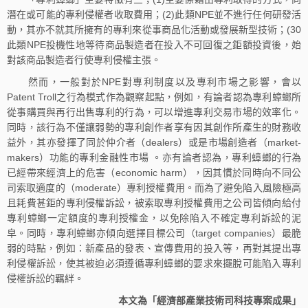
潛在或可能的專利侵權者收取費用；(2)此類NPE並不進行任何研發活
動，其亦不就其所擁有的專利來從事商品化活動或發展新型技術；(30
此類NPE投機性地等待商品製造者在投入不可回復之鉅額投資後，始
對該商品製造者行使專利侵權主張。
然而，一般對於NPE對專利制度以及專利市場之影響，會以
Patent Troll之行為模式作為觀察起點，例如，有論者認為專利蟑螂所
從事購買與再行出售專利的行為，可以增進專利交易市場的效率化。
同時，該行為不僅讓弱勢的專利創作者享有因其創作所產生的財務收
益外，其亦發揮了同於仲介者（dealers）或是市場創造者（market-
makers）功能的專利金融性市場 。亦有論者認為，專利蟑螂的行為
已經帶來經濟上的危害（economic harm），因其慣於同時向不同公
司索取適度的（moderate）專利授權費用。而為了避免陷入風險極高
且耗費甚鉅的專利侵權訴訟，被索取專利授權費用之公司皆傾向給付
專利蟑螂一定額度的專利授權金，以免除陷入不確定專利訴訟的泥
皁。同時，專利蟑螂亦傾向選擇目標公司（target companies）最脆
弱的時點，例如：新產品的發表、宣傳費用的投入等，再對其提出專
利侵權訴訟，使其被迫必須遵循專利蟑螂的要求來擺脫可能陷入專利
侵權訴訟的羈絆。
本文為「經濟部產業技術司科技專案成果」