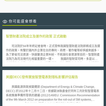
你可能還會想看
智慧財產法院成立及運作的政策 正式啟動
司法院於94年年終記者會時，正式發佈我國智慧財產法院即將成立及運
作的政策。有鑒於國內外企業在台的專利、商標、著作權等紛爭越來越多，
為了節省司法資源、快速釐清企業糾紛、不耗損社會資源等目的，智慧財產
法院乃為司法現代化相當重要的一環。 我國的智財官司時，多是以刑
事訴訟為主附帶民事官司，有別於歐美各國的智慧財產案件多以民事訴訟為
主。未來智慧財產法院所管轄案件除了民事訴訟事件、刑事訴訟案件外，還
包括有行政訴訟事件與強制執行事件，集中事權，專責審理智財權相關案
件。此外，為了因應科技界日新月異的技術發展，在智慧財產法院扮演關鍵
英國DECC發佈實施智慧電表對隱私影響評估報告
角色的「技術審理官」，主要負責輔助法官從事專業技術問題之判斷，因此
除了由全職公務員－專利審查官或是商標審查官擔任外，亦可任用公私立大
英國能源與氣候變遷部 (Department of Energy & Climate Change,
專院校之老師或專業研究機構之研究員。 另一方面，為避免大型企業
DECC) 於2012年十二月十二日，依據歐洲執委會於同年三月針對智慧電表
利用資金優渥之優勢，打壓小型科技公司的發展，智慧財產訴訟中的「假處
系統推展準備所發表的建議 (2012/148/EU: Commission Recommendation
分」聲請規定，相較於現行民事訴訟法規定嚴格許多，假處分聲請人除提供
of the 9th March 2012 on preparation for the roll-out of SM systems,
擔保金外，還必須「強制釋明」理由，若是釋明不足者，法院可駁回其聲
Section 1.4)，公佈其就智慧電表實施計畫對隱私影響的評估 (Privacy
請。 目前司法院已研擬完成「智慧財產法院組織法草案」及「智慧財