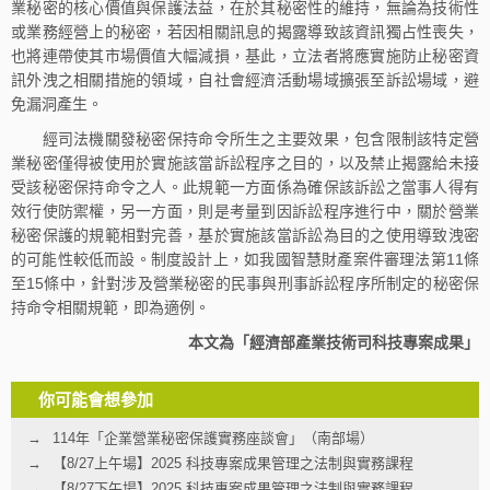
業秘密的核心價值與保護法益，在於其秘密性的維持，無論為技術性
或業務經營上的秘密，若因相關訊息的揭露導致該資訊獨占性喪失，
也將連帶使其市場價值大幅減損，基此，立法者將應實施防止秘密資
訊外洩之相關措施的領域，自社會經濟活動場域擴張至訴訟場域，避
免漏洞產生。
經司法機關發秘密保持命令所生之主要效果，包含限制該特定營
業秘密僅得被使用於實施該當訴訟程序之目的，以及禁止揭露給未接
受該秘密保持命令之人。此規範一方面係為確保該訴訟之當事人得有
效行使防禦權，另一方面，則是考量到因訴訟程序進行中，關於營業
秘密保護的規範相對完善，基於實施該當訴訟為目的之使用導致洩密
的可能性較低而設。制度設計上，如我國智慧財產案件審理法第11條
至15條中，針對涉及營業秘密的民事與刑事訴訟程序所制定的秘密保
持命令相關規範，即為適例。
本文為「經濟部產業技術司科技專案成果」
你可能會想參加
114年「企業營業秘密保護實務座談會」（南部場）
【8/27上午場】2025 科技專案成果管理之法制與實務課程
【8/27下午場】2025 科技專案成果管理之法制與實務課程