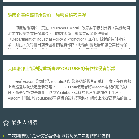
Impact Assessment)。 該項評估羅列了十一項面向，分別探討其可能
產案件審理法草案」的全部條文，並公布在司法院網站上，預定在立法院下
因智慧電表實施對隱私帶的衝擊。這些面向包括有智慧電表為防範非法、未
會期提交立法。
經授權資料近取的安全性管理，中央、地方政府機關及執法單位為他途而對
跨國企業呼籲印度政府加強營業秘密保護
資料的使用，第三人對細部能源消費資料的取得，對電表資料過長時間的保
留，及非帳戶持有人對能源消費資料之取得等。 該部部長巴洛妮絲‧
印度納倫德拉．莫迪（Narendra Modi）政府為了吸引外資，鼓勵跨國
菲瑪 (Baroness Verma) 表示: 消費者是最重要的，因此能源與氣候變遷部在
企業在印度設立研發單位，目前該國商工部產業政策暨推廣司
推動智慧電表實施的同時，亦致力於隱私、安全、消費者保護及通信等議題
（Department of Industrial Policy & Promotion）正在研擬新的智財權政
的處理。 除此之外，DECC並針對應如何]執行歐盟於同年十月二十五
策。對此，英特爾日前去函相關權責部門，呼籲印度政府加強營業秘密保
日通過的能源效率指令(Energy Efficient Directive 2012/27/EC) 中，第十條
護，俾以增加投資者信心，吸引更多外資，甚至要求對竊取者科以刑責，藉
第二項B款所定關於消費者對去過去至少二十四個月能源消費資料應有簡易
此嚇阻不法。 印度目前僅透過普通法及契約法相關原則保護營業秘
取得方式之要求，展開公開諮詢的程序。 英國智慧電表的全面推行預
密，並未如同其他智慧財產權制定專法，使得外國公司不願與在地企業分享
計從2014年展開至2019年結束前完成。其是否能在確保公眾能源消費資料
知識及技術。英特爾表示，當印度的資訊科技及創新持續成長時，有必要捨
美國聯邦上訴法院重新審理YOUTUBE的著作權侵害訴訟
不受非侵害或不當利用的前提下，發展各項配套措施以完成這項各國皆欲達
棄英國僅以契約保護的模式，透過法律科以相當刑責，確立營業秘密作為智
成浩大工程，令人期待。
慧財產權的地位。並補充道，營業秘密保護對於新設公司而言也很重要，因
先前Viacom公司控告Youtube明知盜版剪輯影片而獲利一案，美國聯邦
為它們可能沒有足夠的資源，就其研發及創新申請專利。 美國貿易代
上訴巡迴法院決定重新審理。 2007年使用者將Viacom電視頻道的影
表Micheal Froman在雙邊貿易政策論壇中，也向印度商工部部長Nirmala
片，像是MTV或是喜劇上傳到Youtube，這樣的影片剪輯超過上千片，
Sitharaman提出相關議題，但印度政府認為現有法制已足敷使用，僅允諾
Viacom主張由於Youtube縱容盜版的影片剪輯放在網站上來提高網站的聲
將與美方代表交換法律文件，以便瞭解彼此法律規定。另名政府官員更明白
望，所以Youtube是有意成為大量著作權侵害的幫兇，Viacom向Youtube求
表示，只不過因為美國最近頒行了統一營業秘密法（Uniform Trade Secret
償超過一億元的損害。 依據1998年通過的數位千禧年法案，網路服務
Act），並不表示印度也應該跳上同一艘船。
提供者在獲知有著作權侵害的內容後，只要迅速移除內容，則無需負擔使用
者著作權侵害的責任。由於youtube在獲知有侵權內容時，已經及時將侵權
最多人閱讀
內容移除，所以在2010年地方法院否決了Viacom的控告。 2012年4月
5日聯邦巡迴上訴法院法官推翻地方法院的判決，並且說明合理陪審員
二次創作影片是否侵害著作權-以谷阿莫二次創作影片為例
(reasonable jury)可以發現Youtube實質上知道或是明確的意識到網站上有