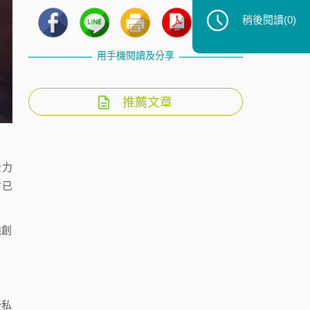
稍後閱讀
(0)
用手機閱讀及分享
推薦文章
全力
會已
強創
公私