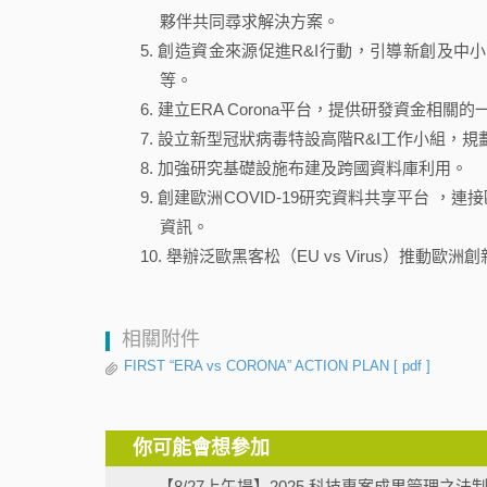
夥伴共同尋求解決方案。
創造資金來源促進R&I行動，引導新創及中小企
等。
建立ERA Corona平台，提供研發資金相
設立新型冠狀病毒特設高階R&I工作小組，規
加強研究基礎設施布建及跨國資料庫利用。
創建歐洲COVID-19研究資料共享平台 
資訊。
舉辦泛歐黑客松（EU vs Virus）推動歐
相關附件
FIRST “ERA vs CORONA” ACTION PLAN
[ pdf ]
你可能會想參加
【8/27上午場】2025 科技專案成果管理之