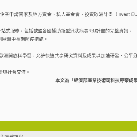
業申請國家及地方資金、私人基金會、投資歐洲計畫（Invest E
關的一站式服務，包括歐盟各國補助新型冠狀病毒R&I計畫的完整資訊。
劃歐盟中長期防疫措施。
，連接歐洲開放科學雲，允許快速共享研究資料及成果以加速研發、公平
洲創新與社會交流。
本文為「經濟部產業技術司科技專案成
法制與實務課程