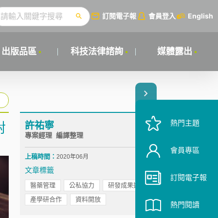
訂閱電子報
會員登入
English
出版品區
科技法律諮詢
媒體露出
熱門主題
許祐寧
對
專案經理 編譯整理
會員專區
上稿時間：
2020年06月
文章標籤
訂閱電子報
醫藥管理
公私協力
研發成果運用
產學研合作
資料開放
熱門閱讀