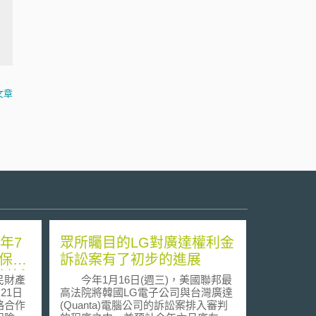
文章
年7
眾所矚目的LG對廣達權利金
權保險
訴訟案有了初步的進展
創新
民財產
今年1月16日(週三)，美國聯邦最
21日
高法院將韓國LG電子公司與台灣廣達
略合作
(Quanta)電腦公司的訴訟案排入審判