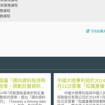
法制與實務課程
實務課程
實務課程
引註此篇
倡議「邁向資料經濟時
中國大陸專利局於2014
政策，規劃巨量資料Big
月21日簽署「知識產
a發展策略
戰略合作協議」，落實
4年7月歐盟執委會針對巨量
中國大陸專利局與中國人
驅動發展戰略
劃新的政策，提出「邁向資料
保險股份有限公司於2014年7月
（Towards a thriving data-
在北京簽署「知識產權保險戰