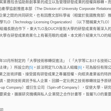
其業務包含協助新創事業的成立以及管理研發成果的授權與移轉。
he Division of University Corporate Relation
企業之間的共同研究，也有因應文部科學省（相當於我國教育部）
Technology Licensing Organization）（以下簡稱東大TLO
組織長期合作下，東大TLO及DUCR皆對大學的研發成果有著深入
大學在研發成果商業化上有著亮眼的成績。本文將介紹東大TLO的
年10月所制定的「大學技術移轉促進法」（「大学等における技術
法律」）所設立的
[5]
。該法明定TLO為法人組織
[6]
，可為股份有限
成果之技術評鑑、接受國有研發成果之專屬授權、向經濟產業省的特
請、提供技術資訊予私人企業、回饋一定比例之技術移轉效益予原
Company）或衍生公司（Spin-off Company），促使大學、研
公司必要資金，擴展研究機構與私人企業間之合作計畫等，皆屬TLO的重
司