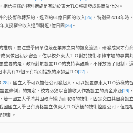
，相信這樣的特別措施是有助於東大TLO將研發成果商業化的。
9件的技術移轉契約，達到約61億日圓的收入
[25]
，特別是2013年時
使得該年度授權金收入達到將近7億日圓
[26]
。
的推廣，要注重學研單位及產業界之間的訊息流通，研發成果才有
發成果做出初步審查，佐以校外東大TLO對於技術移轉市場的專業
更重要的是，政府對於設置TLO的支持與鼓勵，不僅放寬了限制，
本共有37個享有特別措施的承認型TLO
[27]
。
釋
[28]
，國立大學可以擔任公司發起人，可以設置像東大TLO這樣的
設置條例」的規定，校方必須以自籌收入作為設立的資金來源
[29]
，若一國立大學將其因政府補助而取得的技術，固定交由其自身設
我國國立大學已有資格設立像東大TLO這樣的技術控股公司，但是
領規劃。