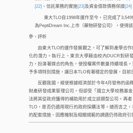
[22]
、信託業務的實施
[23]
及資金借款債務保證
[24]
東大TLO自1998年運作至今，已完成了3,54
為PeptiDream Inc.上市（藥物研發公司），
參、評析
由東大TLO的運作發展觀之，可了解到產學合作
化的潛力。執行上，東京大學藉由校內DUCR對研
力，扮演著媒合的角色，使授權案件數量持續增長。
予多項特別措施，讓日本TLO有著穩定的發展，目前日
反觀我國，縱使根據經濟部於今年4月發佈的函
財產研發成果管理公司，但卻受「國立大學校務基金
法將其從政府獲得的補助用於成立該類型公司。再者
TLO，是否仍適用現行的政府採購法等。總而言之，
的配套措施、因應機制及相關規範的調適仍待政府引