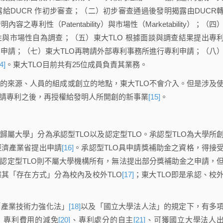
給DUCR 作初步審查；（二）初步審查通過後發明揭露由DUCR
專利性（Patentability）與市場性（Marketability）；（四
性與市場性自為調查；（五）東大TLO 根據面談與調查結果提出專
專利申請；（七）東大TLO再聘請外部專利事務所進行專利申請；（八
4]
。東大TLO目前共有25位成員負責其業務。
來源、人員的組成或創立的地點，東大TLO不會介入。但是涉及
申請專利之後，再授權給發明人所開創的新事業
[15]
。
屬大學」分為承認型TLO以及認定型TLO。承認型TLO為大學所
經濟產業省提出申請
[16]
。承認型TLO具申請獎補助金之資格，得接
。認定型TLO則不屬大學機構所有，無法提出部分獎補助金之申請，
據其「存在方式」分為校內及校外TLO
[17]
；東大TLO即是承認、校
產業技術力強化法」
[18]
以及「國立大學法人法」的規定下，有多
：專利費用的減免
[20]
、專利處分的自主
[21]
、可獲國立大學法人