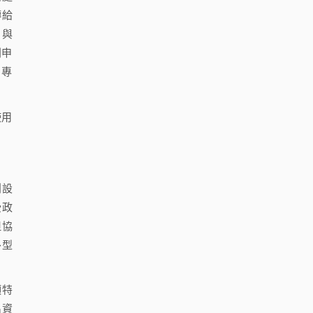
轉給
）與
利申
）專
使用
創設
受政
但協
外型
項特
出資