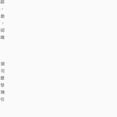
而鄰
s，
推動
），
的認
組織
に関
公司
許廳
研發
究機
要任