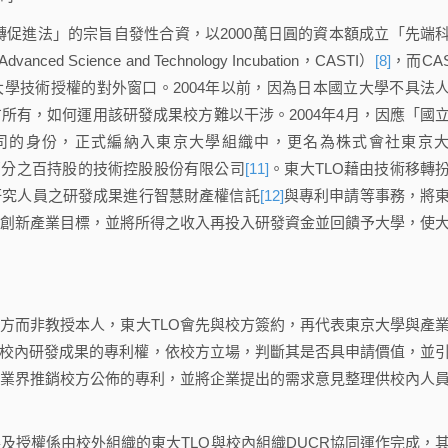
轉促進法」的宗旨自發性合資，以2000萬日圓的資本額成立「先端
 Science and Technology Incubation，CASTI）
[8]
，而CAS
大學技術授權的對外窗口。2004年以前，因為日本國立大學不具法
所有，如何運用該研發成果校方難以干涉。2004年4月，因應「國
公司的身份，正式編納入東京大學組織中，更名為株式會社東京
百分之百持股的技術控股股份有限公司
[11]
。東大TLO藉由技術移轉
研究人員之研發成果進行智慧財產權信託
[12]
與專利申請等事務，將
創新產業目標，並將所得之收入再投入研發資金並回饋予大學，使
而非教授本人，東大TLO會先與校方簽約，再代表東京大學與產
請校內研發成果的專利權，依校方立場，判斷其是否具申請價值，並
業界推銷校方公佈的專利，並將企業提出的需求意見整理供校內人
權係由校外組織的東大TLO與校內組織DUCR協同運作完成，