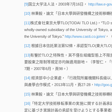
[9]
国立大学法人法，2003年7月16日，
http://law.e-g
[10]
林秉毅，論文「日本大學與研發機構之技術移轉辦
[11]
株式會社東京大學TLO(TODAI TLO Ltd.)，“TLO stands fo
wholly-owned subsidiary of the University of Tokyo, a
the University of Tokyo.”
http://www.casti.co.jp/en/
，（
[12]
根據日本信託業法第52條，承認型TLO(東大TL
[13]
有鑒於TLO之特殊性，其不僅在組織型態上不
要股東之限制等規定亦均無適用餘地。（李智仁，「
7期，2007年6月，頁98。）
[14]
經濟部中小企業處，「行政院所屬機關科長級以
與產學合作模式，2013年11月，頁27-28，
http://goo.
[15]
林秉毅，論文「日本大學與研發機構之技術移轉辦
[16]
「特定大学技術移転事業の実施に関する計画承認
定に基づき実施計画の承認を受けようとする事業者