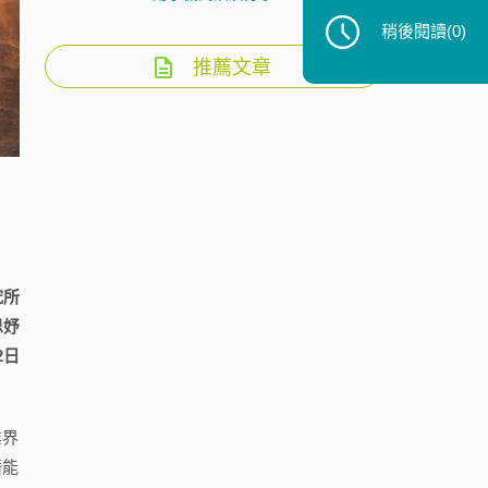
稍後閱讀
(0)
推薦文章
究所
思妤
2日
業界
潛能