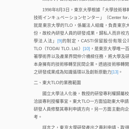
1998年8月3日，東京大學根據「大學技術移
技術インキュベーションセンター」（Center for Advanced
就是東京大學的TLO，係屬法人組織，負責東京
份，故校內研發人員的研發成果，歸私人而非校方
學法人法」
[9]
的制定，CASTI保留股份有限
TLO（TODAI TLO. Ltd.）
[10]
，是東京大學唯一
著學術界以及產業界間仲介橋樑任務，將大學及
本身擁有的技術移轉至民間企業。透過技術移轉開
之研發成果成為知識循環以及創新原動力
[13]
。
二、東大TLO的業務範圍
國立大學法人化後，教授的研發專利權歸屬校方
洽談專利授權事宜。東大TLO一方面協助東大申
研發人員修整其專利申請方向，另一方面主動向企
考。
詳言之，東京大學研發產出之專利申請、取得及授