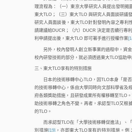
理流程為：（一）東京大學研究人員提出發明揭露
東大TLO；（三）東大TLO 與研究人員面談研議發明內容之
研究人員面談後，東大TLO針對發明內容之專利
請建議給DUCR；（六）DUCR 決定是否續行
利申請提出後，東大TLO 即可著手進行授權作業
[1
另外，校內發明人創立新事業的過程中，資金的
校內研發技術的部分，就必須透過東大TLO協助
三、東大TLO享有的特別措施
日本的技術移轉中心TLO，因TLO本身「是否歸
的技術移轉中心，係由大學同時向文部科學省及
府各類獎助措施，且研發成果所有權移轉至TLO
助技術移轉之角色不變。再者，承認型TLO又根
的TLO。
而承認型TLO在「大學技術移轉促進法」、「
別措施
[19]
，亦即東大TLO享有的特別措施。例