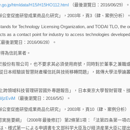
ov.go.jp/htmldata/H15/H15HO112.html
（最後瀏覽日：2016/06/29）。
公室促進研發成果商品化研究」，2003年，頁3（肆、案例分析）
r Technology Licensing Organization, and TODAI TLO, the o
cts as a contact point for industry to access technologies developed
最後瀏覽日：2016/06/28）。
O)得為信託業者。
限於股份有限公司，也不要求其必須使用商號，同時對於董事之兼職
從日本經驗談智慧財產權信託與技術移轉問題」，銘傳大學法學論
上跨領域科技管理研習國外專題報告」，日本東京大學智財管理、
gl/jzEviM
（最後瀏覽日：2016/5/5）。
公室促進研發成果商品化研究」，2003年，頁10（肆、案例分析）
実施要綱」（2008年最後修訂）第2條第1項：「法第四条第一項
は、様式第一による申請書を文部科学大臣及び経済産業大臣に提