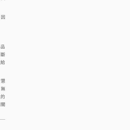
，因
商品
判斷
還給
智慧
，無
立的
相關