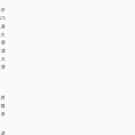
科学
TI
人身
立大
大學
扮演
東大
大學
業界
引導
員參
其處