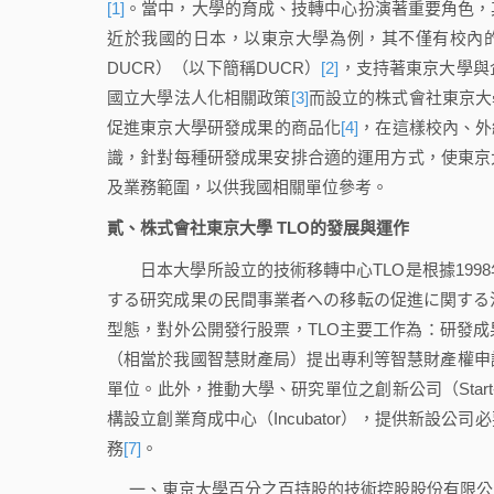
[1]
。當中，大學的育成、技轉中心扮演著重要角色，
近於我國的日本，以東京大學為例，其不僅有校內的產學協創推進本部（T
DUCR）（以下簡稱DUCR）
[2]
，支持著東京大學與
國立大學法人化相關政策
[3]
而設立的株式會社東京大學TLO（
促進東京大學研發成果的商品化
[4]
，在這樣校內、外
識，針對每種研發成果安排合適的運用方式，使東京
及業務範圍，以供我國相關單位參考。
貳、株式會社東京大學 TLO的發展與運作
日本大學所設立的技術移轉中心TLO是根據1998
する研究成果の民間事業者への移転の促進に関する
型態，對外公開發行股票，TLO主要工作為：研發
（相當於我國智慧財產局）提出專利等智慧財產權申
單位。此外，推動大學、研究單位之創新公司（Start-up 
構設立創業育成中心（Incubator），提供新設
務
[7]
。
一、東京大學百分之百持股的技術控股股份有限公