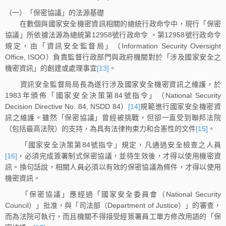
（一）「保密協議」的法源基礎
在數個與國家安全機密資訊相關的總統行政命令中，現行「保密
協議」所依據法源為總統第12958號行政命令 。第12958號行政命令
規定，由「資訊安全監督局」（Information Security Oversight
Office, ISOO）負責監督行政部門與政府機關對於「涉及國家安全之
機密資訊」的創建或處理事宜
[13]
。
資訊安全監督局局長為遂行涉及國家安全機密資訊之維護，於
1983年頒佈「國家安全決策第84號指令」（National Security
Decision Directive No. 84, NSDD 84）
[14]
規範進行國家安全機密資
訊之維護。雖然「保密協議」曾經被挑戰，但卻一直受到聯邦法院
（包括最高法院）的支持，為具有法律拘束力和合憲性的文件
[15]
。
「國家安全決策第84號指令」規定，凡通過安全檢查之人員
[16]
，必須完成簽署制式保密協議，並待生效後，才得以使用機密資
訊。換句話說，相關人員必須以有效的保密協議為條件，才得以使用
機密資訊。
「保密協議」應經過「國家安全委員會（National Security
Council）」批准，與「司法部（Department of Justice）」的審查，
而為法院可執行，而且機關不得接受經簽署員工單方修改用語的「保