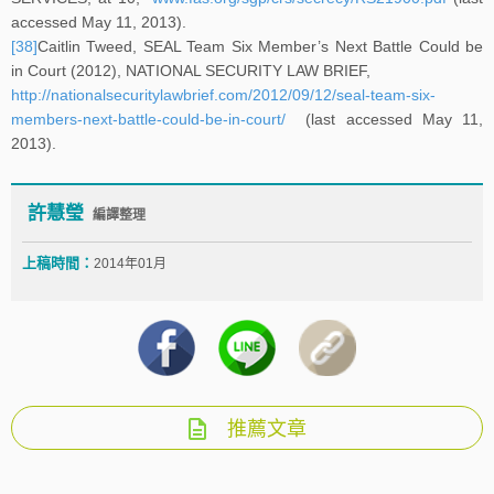
accessed May 11, 2013).
[38]
Caitlin Tweed, SEAL Team Six Member’s Next Battle Could be
in Court (2012), NATIONAL SECURITY LAW BRIEF,
http://nationalsecuritylawbrief.com/2012/09/12/seal-team-six-
members-next-battle-could-be-in-court/
(last accessed May 11,
2013).
許慧瑩
編譯整理
上稿時間：
2014年01月
推薦文章