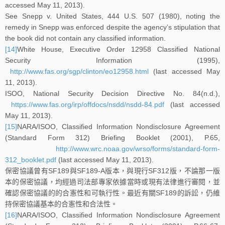
accessed May 11, 2013).
See Snepp v. United States, 444 U.S. 507 (1980), noting the
remedy in Snepp was enforced despite the agency’s stipulation that
the book did not contain any classified information.
[14]
White House, Executive Order 12958 Classified National
Security Information (1995),
http://www.fas.org/sgp/clinton/eo12958.html
(last accessed May
11, 2013).
ISOO, National Security Decision Directive No. 84(n.d.),
https://www.fas.org/irp/offdocs/nsdd/nsdd-84.pdf
(last accessed
May 11, 2013).
[15]
NARA/ISOO, Classified Information Nondisclosure Agreement
(Standard Form 312) Briefing Booklet (2001), P.65,
http://www.wrc.noaa.gov/wrso/forms/standard-form-
312_booklet.pdf
(last accessed May 11, 2013).
保密協議曾有SF189與SF189-A版本，與現行SF312版，不論那一版
本的保密協議，均經過司法部專家依據當時或現有法律進行審閱，並
確認保密協議的的合憲性和可執行性。最近有關SF189的訴訟，仍維
持保密協議基本的合憲性和合法性。
[16]
NARA/ISOO, Classified Information Nondisclosure Agreement