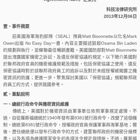
科技法律研究所
2013年12月06日
壹、事件摘要
前美國海軍海豹部隊（SEAL）隊員Matt Bisonnette以化名Mark
Owen出版 No Easy Day一書，內容主要描述狙殺Osama Bin Laden
的規劃與執行，並蟬聯最佳暢銷書籍。美國國防部對Matt Bisonnette
提出洩露國家機密之訴訟，及違反保密協議的規定。以下簡介美國對
於聯邦政府官員的機密維護規範及措施，包括保密協議之使用、違反
保密協議時對於該聯邦政府員工的追訴以及對於未經授權被揭露之機
密資訊的防護；更進一步，聚焦探討美國以「保密協議」規範聯邦政
府員工的方式，提供我國參考。
貳、重點說明
一、總統行政命令與機密資訊維護
傳統上，美國對於機密資訊由軍事單位依照軍事規定處理，不
過，自從羅斯福總統於1940年發布第8381號行政命令，改變了這個機
制。總統第8381號行政命令，授權政府官員保護軍事與海軍基地；爾
後，歷任總統便以發布行政命令的方式，建置聯邦政府的機密分級標
準，以及各項為維護國家安全的各項法令規定與措施。不過，羅斯福