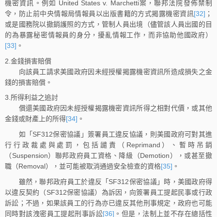
機密資訊。例如 United States v. Marchetti案，聯邦法院發佈禁制
令，防止前中央情報局情報員以出版書籍的方式揭露機密資訊
[32]
；
或是國務院以撤銷護照的方式，管制人員出境（儘管該人員出國的目
的為暴露秘密情報員的身分，擾亂情報工作，而非協助他國政府）
[33]
。
2.金錢損害賠償
向該員工請求美國政府因未經授權揭露機密資訊所造成損失之金
錢的損害賠償。
3.所得利益之追討
償還美國政府因未經授權揭露機密資訊所得之相對代價，或其他
金錢或財產上的所得
[34]
。
如「SF312保密協議」簽署員工違反協議，則美國政府可對其進
行行政裁處與處罰，包括譴責（Reprimand）、暫時吊銷
（Suspension）聯邦政府員工資格、降級（Demotion），或甚至撤
職（Removal），並可能被取消通過安全檢查的資格
[35]
。
雖然，聯邦政府員工於違反「SF312保密協議」時，美國政府得
以違反契約（SF312保密協議）為訴因，向簽署員工提起民事或行政
訴訟；不過，如果該員工的行為亦已違反其他刑事規定，政府也可能
同時對該洩密員工提起刑事訴訟
[36]
。但是，法制上並不存在總括性