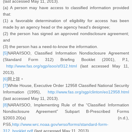
(last accessed May 11, 2013).
(a) A person may have access to classified information provided
that:
(1) a favorable determination of eligibility for access has been
made by an agency head or the agency head's designee;
(2) the person has signed an approved nondisclosure agreement;
and
(3) the person has a need-to-know the information.
[5]
NARA/ISOO, Classified Information Nondisclosure Agreement
(Standard Form 312) Briefing Booklet (2001), P.1,
http://www.fas.org/sgp/isoo/sf312.html
(last accessed May 11,
2013).
[6]
同上註。
[7]
White House, Executive Order 12958 Classified National Security
Information (1995),
http://www.fas.org/sgp/clinton/eo12958.html
(last accessed May 11, 2013).
[8]
NARA/ISOO, Implementing Rule of the “Classified Information
Nondisclosure Agreement” Subpart B-Prescribed Forms
§2003.20(a) (n.d.),
P.55,
http://www.wrc.noaa.gov/wrso/forms/standard-form-
312_booklet.pdf
(last accessed May 11, 2013).