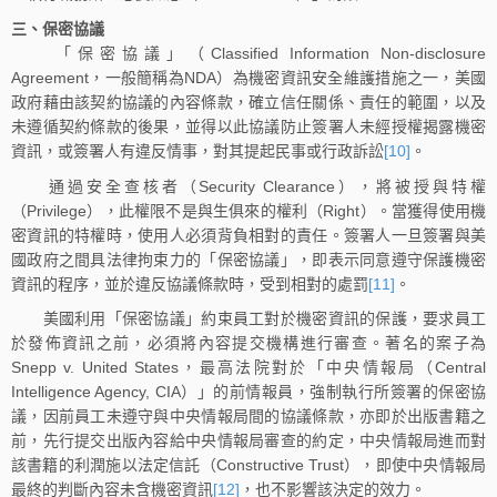
三、保密協議
「保密協議」（Classified Information Non-disclosure
Agreement，一般簡稱為NDA）為機密資訊安全維護措施之一，美國
政府藉由該契約協議的內容條款，確立信任關係、責任的範圍，以及
未遵循契約條款的後果，並得以此協議防止簽署人未經授權揭露機密
資訊，或簽署人有違反情事，對其提起民事或行政訴訟
[10]
。
通過安全查核者（Security Clearance），將被授與特權
（Privilege），此權限不是與生俱來的權利（Right）。當獲得使用機
密資訊的特權時，使用人必須背負相對的責任。簽署人一旦簽署與美
國政府之間具法律拘束力的「保密協議」，即表示同意遵守保護機密
資訊的程序，並於違反協議條款時，受到相對的處罰
[11]
。
美國利用「保密協議」約束員工對於機密資訊的保護，要求員工
於發佈資訊之前，必須將內容提交機構進行審查。著名的案子為
Snepp v. United States，最高法院對於「中央情報局（Central
Intelligence Agency, CIA）」的前情報員，強制執行所簽署的保密協
議，因前員工未遵守與中央情報局間的協議條款，亦即於出版書籍之
前，先行提交出版內容給中央情報局審查的約定，中央情報局進而對
該書籍的利潤施以法定信託（Constructive Trust），即使中央情報局
最終的判斷內容未含機密資訊
[12]
，也不影響該決定的效力。