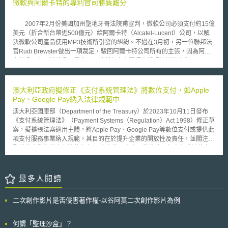
者以及監管機關不確定如何適用上開法律之情況。 TTDSG彙集TKG、
微軟與阿爾卡特的專利官司勝負難分
等，並不建議再額外添加食品營養強化物。 另外，只有人體所必須的
TMG中資料與隱私保護相關之條文，包含電信保密
營養素（essential nutrients）才可額外添加到常規的食品中，亦即所有添
（Fernmeldegeheimnis）（第3條至第8條）、交通位置資料（第9條至第
加物都須依據膳食營養素參考攝取量（Reference Daily Intakes；RDI）所
2007年2月份美國加州聖地牙哥法院甫宣判，微軟公司必須支付約15億
13條）、來電通知與號碼顯示（第14條至第16條）、終端使用者名錄和相
規定之種類及建議量，做適當的添加；且添加物必須合法且安全。 食
美元（折合新台幣近500億元）給阿爾卡特（Alcatel-Lucent）公司，以解
關資料提供（第17條至第18條），以及允許匿名化、可隨時停止使用服務
品營養強化物之標示，則必須依據食品標示相關法規恰當為之，不可出現會
決微軟公司產品使用MP3技術所引發的糾紛。不過在3月初，另一位聯邦法
和保護未成年之相關措施（第19條至第23條），並參考GDPR和電子隱私
誤導消費者的任何詞彙，也不宜做出任何可以預防營養素缺乏之陳述，因為
官Rudi Brewster做出一項裁定，駁回阿爾卡特公司所有的主張，因為阿爾
保護指令（ePrivacy-Richtlinie）新增數位遺產（digitaler Nachlass）、終
這麼做可能使消費者誤認有添加物的食品其營養成分較原始食物高。
卡特公司主張微軟公司侵害一項其所有之有關語音編碼的技術專利。
端設備隱私保護、同意管理以及監管之規定。 TTDSG於第4條新增數位
本指導原則對廠商並無強制力，然要是廠商有違反本指導原則之情形，FDA
微軟與阿爾卡特的專利官司可追溯至2003年，當時未合併前的朗訊
遺產規定，終端使用者繼承人或具有相似法律地位者，可以向供應商行使繼
將會發出警告信，顯示出FDA強烈建議廠商遵守本指導原則之決心。
（Lucent，二公司於2006下半年合併）公司控告PC製造商Dell與Gateway
承人權利，不受電信保密相關規定限制；在終端設備隱私保護和同意管理之
使用其所擁有的MP3技術專利。微軟公司後來被捲入這場專利糾紛，與阿爾
澳大利亞政府擬修正《支付系統管理法》將數位支付，如Apple
部分，TTDSG第24條規定原則上第三方僅能在終端使用者同意下，於使用
卡特（Alcatel-Lucent）公司專利官司的糾紛日益擴大。二家公司爭訟的結
Pay、Google Pay納入法律規範中
者的終端設備中儲存與近用資料，且當事人可隨時撤銷同意。 最後在
果，在2月份的判決，根據2003年5月以來微軟公司所賣出的每台Windows
監管方面，則分為個人資料保護相關與電信媒體領域，前者依TTDSG第28
澳大利亞國庫部（Department of the Treasury）於2023年10月11日發布
PC數目，來計算出可能造成的損失，所以微軟公司才必須付出約15億美元
條、第29條由德國聯邦資料保護與資訊自由委員會（Die
《支付系統管理法》（Payment Systems（Regulation）Act 1998）修正草
的天價。 但是3月的這項裁定，卻阻止阿爾卡特公司趁勝追擊。在知識
Bundesbeauftragte für den Datenschutz und die Informationsfreiheit,
案，擬擴張法案適用主體，將Apple Pay、Google Pay等數位支付或提供此
經濟的時代中，專利訴訟的結果甚至可能影響一家公司的興亡，相信沒有多
BfDI）作為獨立的資料保護監管機構，後者則依TDSG第30條屬德國聯邦網
項支付服務事業納入規範，其目的在於提升企業的開放性及責任，並關注大
少家公司可以輕易付出15億美元的賠償，如何確保不侵犯他人的智慧財產是
路局（Bundesnetzagentur）的職權範圍。
型科技企業在其中扮演的角色。 本次修正案中，將修改現行支付系統的定
很重要的課題。此外，爭訟的雙方都是業界的重量級廠商，不論結果如何，
義及適用主體，擴大至提供支付服務平臺企業，將被視為金融機構受到拘
後續的發展都值得大家關注。
束，並授權澳大利亞準備銀行（the Reserve Bank of Australia，下稱
RBA）監管數位支付平臺。修正草案內容整理如下： 1.重新定義「支付系
最多人閱讀
統」。現行法定義為「透過任何形式或方式促進貨幣流通的系統」，草案則
納入非貨幣（non-monetary，如數位貨幣）及提供便利支付服務的支付平
二次創作影片是否侵害著作權-以谷阿莫二次創作影片為例
臺系統。 2.擴大「參與者」定義。現行法規中參與者僅包含管理、運作支付
系統的企業，草案則擴張至與支付價值鏈（payments value chain）具直接
或非直接相關連之所有企業。 3.現行規範中，僅RBA在可能涉及使用者財務
何謂「監理沙盒」？