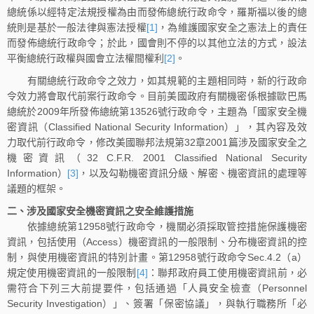
總統係以經特定法規授權為由而發佈總統行政命令，羅斯福以後的總
統則是基於一般法律與憲法授權
[1]
，為維護國家安全之憲法上的責任
而發佈總統行政命令；於此，國會則不停的以其他立法的方式，設法
平衡總統行政權與國會立法權間權利
[2]
。
有關總統行政命令之效力，如其規範的主題相同時，新的行政命
令效力將會取代前案行政命令。目前美國政府有關機密係根據歐巴馬
總統於2009年所發佈總統第13526號行政命令，主題為「國家安全機
密資訊（Classified National Security Information）」，其內容及效
力取代前行政命令，修改美國聯邦法規第32章2001篇涉及國家安全之
機密資訊（32 C.F.R. 2001 Classified National Security
Information）
[3]
，以及勾勒機密資訊分級、解密、機密資訊的處理等
議題的框架。
二、涉及國家安全機密資訊之安全維護措施
依據總統第12958號行政命令，機關必須採取管控措施保護機密
資訊，包括使用（Access）機密資訊的一般限制、分布機密資訊的控
制，與使用機密資訊的特別計畫。第12958號行政命令Sec.4.2（a）
規定使用機密資訊的一般限制
[4]
：聯邦政府員工使用機密資訊前，必
需符合下列三大前提要件，包括通過「人員安全檢查（Personnel
Security Investigation）」、簽署「保密協議」，與執行職務所「必