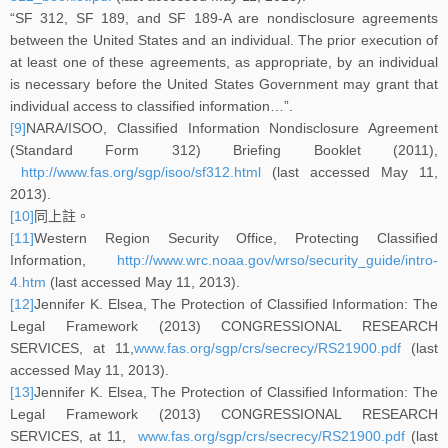
“SF 312, SF 189, and SF 189-A are nondisclosure agreements
between the United States and an individual. The prior execution of
at least one of these agreements, as appropriate, by an individual
is necessary before the United States Government may grant that
individual access to classified information…”.
[9]
NARA/ISOO, Classified Information Nondisclosure Agreement
(Standard Form 312) Briefing Booklet (2011),
http://www.fas.org/sgp/isoo/sf312.html
(last accessed May 11,
2013).
[10]
同上註。
[11]
Western Region Security Office, Protecting Classified
Information,
http://www.wrc.noaa.gov/wrso/security_guide/intro-
4.htm
(last accessed May 11, 2013).
[12]
Jennifer K. Elsea, The Protection of Classified Information: The
Legal Framework (2013) CONGRESSIONAL RESEARCH
SERVICES, at 11,
www.fas.org/sgp/crs/secrecy/RS21900.pdf
(last
accessed May 11, 2013).
[13]
Jennifer K. Elsea, The Protection of Classified Information: The
Legal Framework (2013) CONGRESSIONAL RESEARCH
SERVICES, at 11,
www.fas.org/sgp/crs/secrecy/RS21900.pdf
(last