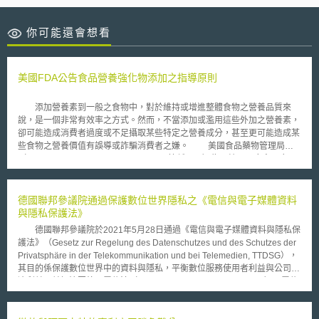
你可能還會想看
美國FDA公告食品營養強化物添加之指導原則
添加營養素到一般之食物中，對於維持或增進整體食物之營養品質來
說，是一個非常有效率之方式。然而，不當添加或濫用這些外加之營養素，
卻可能造成消費者過度或不足攝取某些特定之營養成分，甚至更可能造成某
些食物之營養價值有誤導或詐騙消費者之嫌。 美國食品藥物管理局
（Food and Drug Administration，以下簡稱FDA）為了統一回應食品廠
商、其他聯邦主管機關以及相關學會之問題，針對添加到食物中之必需營養
補充品，在2015年11月6日公告了一份指導原則（Questions and Answers
on FDA’s Fortification Policy）。本指導原則以Q&A之形式呈現，，列出
德國聯邦參議院通過保護數位世界隱私之《電信與電子媒體資料
FDA對於食品營養強化物（Fortification of Foods）政策之態度（並未變更
與隱私保護法》
其自1980年代以來對於食品營養強化物之向來立場）以及建議遵循規定。
德國聯邦參議院於2021年5月28日通過《電信與電子媒體資料與隱私保
FDA建議食品營養強化物添加之基本原則如下：校正飲食之缺陷；補充
護法》（Gesetz zur Regelung des Datenschutzes und des Schutzes der
因食物於處理、流通之過程中所喪失之營養素；根據食物整體熱量計算之結
Privatsphäre in der Telekommunikation und bei Telemedien, TTDSG），
果，均衡添加各種食品營養強化物等。 本指導原則僅適用於人類使用
其目的係保護數位世界中的資料與隱私，平衡數位服務使用者利益與公司經
之食品，動物用食品並不在其建議範圍內；另外，其亦不適用於嬰幼兒配方
濟利益，並解決因德國電信法（Telekommunikationsgesetz, TKG）、電信
或是一般之保健營養品，其僅適用於一般常規之食物，例如：牛奶、果汁、
媒體法（Telemediengesetz, TMG）與歐盟一般資料保護規則（General
豆漿、麥片、麵包、通心粉、乳瑪琳等。但是要注意，針對一些新鮮的食物
Data Protection Regulation, GDPR）同時並行，使消費者、電信服務提供
或本身即非營養的食物，例如：新鮮蔬菜、魚肉類、糖、甜點、碳水化合物