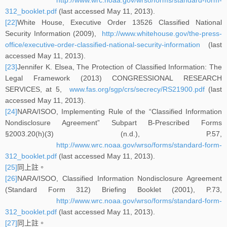
312_booklet.pdf
(last accessed May 11, 2013).
[22]
White House, Executive Order 13526 Classified National
Security Information (2009),
http://www.whitehouse.gov/the-press-
office/executive-order-classified-national-security-information
(last
accessed May 11, 2013).
[23]
Jennifer K. Elsea, The Protection of Classified Information: The
Legal Framework (2013) CONGRESSIONAL RESEARCH
SERVICES, at 5,
www.fas.org/sgp/crs/secrecy/RS21900.pdf
(last
accessed May 11, 2013).
[24]
NARA/ISOO, Implementing Rule of the “Classified Information
Nondisclosure Agreement” Subpart B-Prescribed Forms
§2003.20(h)(3) (n.d.), P.57,
http://www.wrc.noaa.gov/wrso/forms/standard-form-
312_booklet.pdf
(last accessed May 11, 2013).
[25]
同上註。
[26]
NARA/ISOO, Classified Information Nondisclosure Agreement
(Standard Form 312) Briefing Booklet (2001), P.73,
http://www.wrc.noaa.gov/wrso/forms/standard-form-
312_booklet.pdf
(last accessed May 11, 2013).
[27]
同上註。