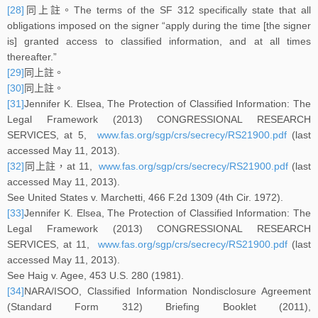
[28]
同上註。The terms of the SF 312 specifically state that all
obligations imposed on the signer “apply during the time [the signer
is] granted access to classified information, and at all times
thereafter.”
[29]
同上註。
[30]
同上註。
[31]
Jennifer K. Elsea, The Protection of Classified Information: The
Legal Framework (2013) CONGRESSIONAL RESEARCH
SERVICES, at 5,
www.fas.org/sgp/crs/secrecy/RS21900.pdf
(last
accessed May 11, 2013).
[32]
同上註，at 11,
www.fas.org/sgp/crs/secrecy/RS21900.pdf
(last
accessed May 11, 2013).
See United States v. Marchetti, 466 F.2d 1309 (4th Cir. 1972).
[33]
Jennifer K. Elsea, The Protection of Classified Information: The
Legal Framework (2013) CONGRESSIONAL RESEARCH
SERVICES, at 11,
www.fas.org/sgp/crs/secrecy/RS21900.pdf
(last
accessed May 11, 2013).
See Haig v. Agee, 453 U.S. 280 (1981).
[34]
NARA/ISOO, Classified Information Nondisclosure Agreement
(Standard Form 312) Briefing Booklet (2011),