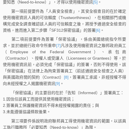
要知悉（Need-to-know）」，才得以使用機密資訊
[5]
。
第一項前提要件為「人員安全檢查」，其安全檢查目的在於確定
使用機密資訊人員的可信賴度（Trustworthiness），在相關部門或機
構完成安全調查確認該人員的可信賴度之後，將授予通過安全檢查的
資格，進而進入第二步驟「SF312保密協議」的簽署
[6]
。
第二項前提要件為簽署「保密協議」，係由美國總統指令所要
求，並於總統行政命令所重申
[7]
凡涉及使用機密資訊之聯邦政府員工
（Employee of the Federal Government）、承包商
（Contractor）、授權人或受讓人（Licensees or Grantees）等，於
使用機密資訊前，必須完成「保密協議」的簽署，否則不得使用。該
「保密協議」在法律上為拘束簽署員工（前述通過安全檢查之人員）
與美國政府間的契約（Contract）
[8]
，簽署員工承諾，非經授權不得
向未經授權之人揭露機密資訊
[9]
。
「保密協議」的主要目的在於「告知（Informed）」簽署員工：
1.因信任該員工而提供其使用機密資訊；
2.簽署員工保護機密資訊不得未經授權揭露的責任；與
3.未能遵循協議條款後果。
第三項要件係說明政府聯邦員工得使用機密資訊的範圍，以該員
工執行職務所「必要知悉（Need-to-know）」為限。