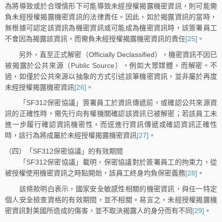
為將導致或於合理情形下可能導致未經授權揭露機密資訊，則可能需
負未經授權揭露機密資訊的法律責任。因此，如於揭露資訊的當時，
無根據可認定該資訊為機密資訊或可能成為機密資訊時，該簽署員工
不會因為揭露該資訊，而需負未經授權揭露機密資訊的責任
[25]
。
另外，直至正式解密（Officially Declassified），機密資訊不因已
被揭露於公共來源（Public Source），例如大眾媒體，而解密。不
過，如僅於公共來源以抽象的方式引述該筆機密資訊，並非屬於再度
未經授權揭露機密資訊
[26]
。
「SF312保密協議」簽署員工於資訊傳遞前，或確認公共來源資
訊的正確性時，需先行向有權機關確認該資訊已被解密；若該員工未
進一步履行確認資訊機密性，而逕進行資訊傳遞或確認資訊正確性
時，該行為將成屬於未經授權揭露機密資訊
[27]
。
（四）「SF312保密協議」的有效期間
「SF312保密協議」載明，保密協議對於簽署員工的拘束力，從
被授權使用機密資訊之時點開始，該員工終身均負保密義務
[28]
。
該條款明白表示，國家安全敏感性相關的機密資訊，與任一特定
個人安全檢查資格的有效期間，並不相關。易言之，未經授權揭露機
密資訊對美國所造成的傷害，並不取決揭露人的身分而有不同
[29]
。