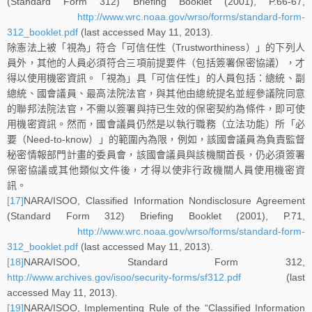
(Standard Form 312) Briefing Booklet (2001), P.66-67,
http://www.wrc.noaa.gov/wrso/forms/standard-form-
312_booklet.pdf
(last accessed May 11, 2013).
除憲法上被「視為」符合「可信任性（Trustworthiness）」的下列人
員外，其他的人員必須符合三項前提要件（包括簽署保密協議），才
得以使用機密資訊。「視為」具「可信任性」的人員包括：總統、副
總統、國會議員、最高法院法官，與其他由總統提名並經參議院同意
的聯邦法院法官，不需以簽署與持已生效的保密契約為條件，即可使
用機密資訊。然而，國會議員仍然是以執行職務（立法功能）所「必
要（Need-to-know）」的範圍內為限，例如，該國會議員為負責監督
秘密情報部門計畫的委員會，該國會議員與該機關首長，仍必須簽署
保密協議或其他類似文件後，才得以使非行政機關人員使用機密資
訊。
[17]
NARA/ISOO, Classified Information Nondisclosure Agreement
(Standard Form 312) Briefing Booklet (2001), P.71,
http://www.wrc.noaa.gov/wrso/forms/standard-form-
312_booklet.pdf
(last accessed May 11, 2013).
[18]
NARA/ISOO, Standard Form 312,
http://www.archives.gov/isoo/security-forms/sf312.pdf
(last
accessed May 11, 2013).
[19]
NARA/ISOO, Implementing Rule of the “Classified Information