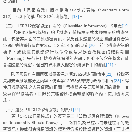
密協議」
[17]
。
目前「保密協議」版本稱為312制式表格（Standard Form
312），以下簡稱「SF312保密協議」
[18]
。
（二）「SF312保密協議」關於（Classified Information）的定義
[19]
「SF312保密協議」的「機密」係指標示或未經標示的機密資
訊，包括非書面的口述機密資訊，以及雖未歸屬於機密資訊但符合第
12958號總統行政命令Sec. 1.2或1.4 (e)的規定
[20]
，符合機密資訊的
標準，或依據其他總統行政命令或法規是否為機密的確認期間
（Pending）先行提供機密資訊保護的資訊；但並不包含在將來可能
會被歸屬於機密，但目前尚未進入機密分級過程中的資訊
[21]
。
歐巴馬政府有關國家機密資訊之第13526號行政命令
[22]
，於機密
資訊安全維護部分之內容，仍與第12958號總統行政命令相同
[23]
。得
使用機密資訊之人員僅限向相關主管機關首長展現其使用的資格，並
簽署保密協議者，且限於其職務所必要知悉的範圍內，使用機密資
訊。
（三）違反「SF312保密協議」的責任
[24]
若「SF312保密協議」的簽署員工「知悉或應合理知悉（Knows
or Reasonably Should Know）」，該資訊為已標示或未經標示的機
密資訊，抑或符合機密資訊的標準但仍處於確認過程的資訊，而其行