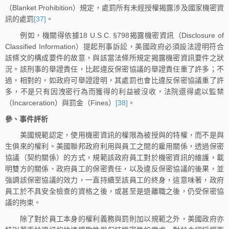
（Blanket Prohibition）規定，處罰所有未經授權揭露涉及國家機密資
訊的處罰
[37]
。
例如，機關得依據18 U.S.C. §798揭露機密資訊（Disclosure of
Classified Information）提起刑事訴訟，美國政府必須設法證明符合
該條文的構成要件的故意，與該當法條所規定揭露機密資訊要件之狀
況。該刑事的舉證責任，比起違反保密協議的舉證責任重了許多；不
過，相對的，如政府可舉證證明，其處罰也會比違反保密協議重了許
多，不是只有因洩密行為而獲得的利益被沒收，法院還得處以監禁
（Incarceration）與罰金（Fines）
[38]
。
參、事件評析
美國規範認定，使用機密資訊的權限為被授與的特權，而不是與
生俱來的權利。美國聯邦政府利用與員工之間的雇用關係，透過保密
協議（契約關係）的方式，規範該政府員工對於機密資訊的維護，載
明雙方的關係、政府員工的保密責任，以及違反保密協議的後果，並
強調該保密協議的效力，一直持續至該員工的終身，這意味著，政府
員工於不具安全檢查的資格之後，或甚至是退離職之後，仍受保密協
議的拘束。
除了對於員工本身的權利義務與罰則加以規範之外，美國政府亦