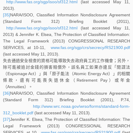
http://www.fas.org/sgp/isoo/sf312.html
(last accessed May 11,
2013).
[35]
NARA/ISOO, Classified Information Nondisclosure Agreement
(Standard Form 312) Briefing Booklet (2011),
http://www.fas.org/sgp/isoo/sf312.html
(last accessed May 11,
2013) & Jennifer K. Elsea, The Protection of Classified Information:
The Legal Framework (2013) CONGRESSIONAL RESEARCH
SERVICES, at 10-11,
www.fas.org/sgp/crs/secrecy/RS21900.pdf
(last accessed May 11, 2013).
失去通過安全檢查的資格可能導致失去政府員工的工作機會；另外，
除可能被追討金錢的損害賠償外，該名員工如果亦違反「間諜法
（Espionage Act）」與「原子能法（Atomic Energy Act）」的相關
條款，還有可能喪失退休金（Retirement Pay）或年金
（Annuities）。
[36]
NARA/ISOO, Classified Information Nondisclosure Agreement
(Standard Form 312) Briefing Booklet (2001), P.74,
http://www.wrc.noaa.gov/wrso/forms/standard-form-
312_booklet.pdf
(last accessed May 11, 2013).
[37]
Jennifer K. Elsea, The Protection of Classified Information: The
Legal Framework (2013) CONGRESSIONAL RESEARCH
SERVICES, at 10,
www.fas.org/sgp/crs/secrecy/RS21900.pdf
(last