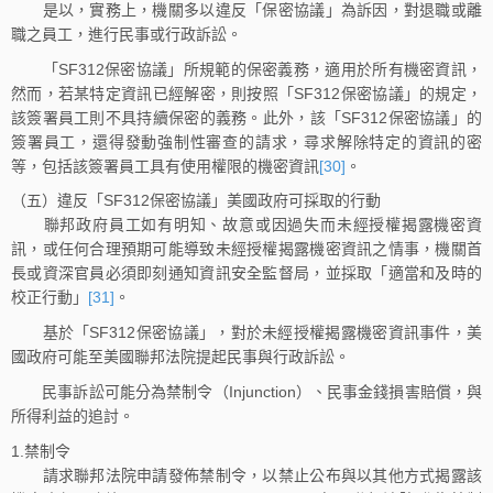
是以，實務上，機關多以違反「保密協議」為訴因，對退職或離
職之員工，進行民事或行政訴訟。
「SF312保密協議」所規範的保密義務，適用於所有機密資訊，
然而，若某特定資訊已經解密，則按照「SF312保密協議」的規定，
該簽署員工則不具持續保密的義務。此外，該「SF312保密協議」的
簽署員工，還得發動強制性審查的請求，尋求解除特定的資訊的密
等，包括該簽署員工具有使用權限的機密資訊
[30]
。
（五）違反「SF312保密協議」美國政府可採取的行動
聯邦政府員工如有明知、故意或因過失而未經授權揭露機密資
訊，或任何合理預期可能導致未經授權揭露機密資訊之情事，機關首
長或資深官員必須即刻通知資訊安全監督局，並採取「適當和及時的
校正行動」
[31]
。
基於「SF312保密協議」，對於未經授權揭露機密資訊事件，美
國政府可能至美國聯邦法院提起民事與行政訴訟。
民事訴訟可能分為禁制令（Injunction）、民事金錢損害賠償，與
所得利益的追討。
1.禁制令
請求聯邦法院申請發佈禁制令，以禁止公布與以其他方式揭露該