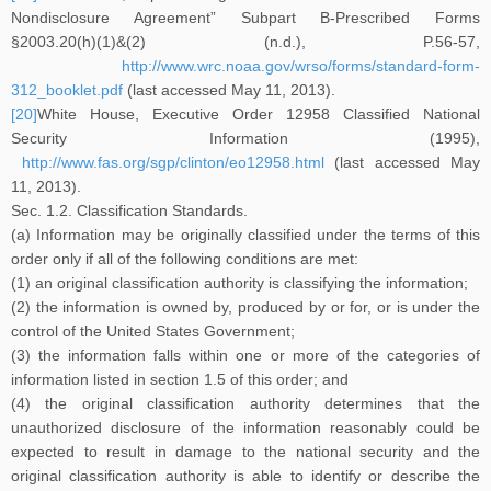
Nondisclosure Agreement” Subpart B-Prescribed Forms
§2003.20(h)(1)&(2) (n.d.), P.56-57,
http://www.wrc.noaa.gov/wrso/forms/standard-form-
312_booklet.pdf
(last accessed May 11, 2013).
[20]
White House, Executive Order 12958 Classified National
Security Information (1995),
http://www.fas.org/sgp/clinton/eo12958.html
(last accessed May
11, 2013).
Sec. 1.2. Classification Standards.
(a) Information may be originally classified under the terms of this
order only if all of the following conditions are met:
(1) an original classification authority is classifying the information;
(2) the information is owned by, produced by or for, or is under the
control of the United States Government;
(3) the information falls within one or more of the categories of
information listed in section 1.5 of this order; and
(4) the original classification authority determines that the
unauthorized disclosure of the information reasonably could be
expected to result in damage to the national security and the
original classification authority is able to identify or describe the