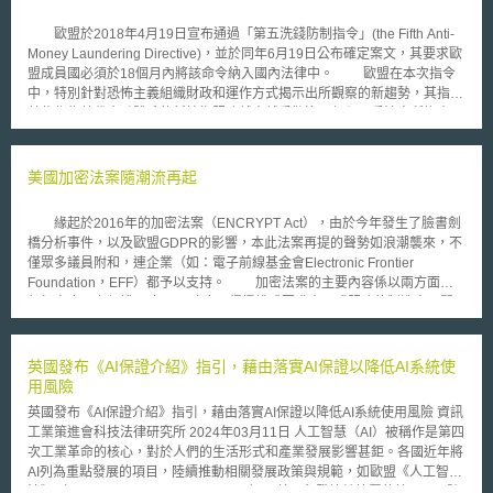
歐盟於2018年4月19日宣布通過「第五洗錢防制指令」(the Fifth Anti-
Money Laundering Directive)，並於同年6月19日公布確定案文，其要求歐
盟成員國必須於18個月內將該命令納入國內法律中。 歐盟在本次指令
中，特別針對恐怖主義組織財政和運作方式揭示出所觀察的新趨勢，其指出
某些作為替代金融體系的新技術服務越來越受歡迎，但卻不受法令所拘束，
或是被豁免於相關法律適用外等不合理情事，因此「第五洗錢防制指令」為
了跟上不斷進步的科技環境，乃要求法人、其他法律實體(legal entities)、
信託及具有與信託類似結構或功能的法律協議(類似的法律協議) 應採取進一
美國加密法案隨潮流再起
步措施，以確保提高金融交易的透明度，並藉此改進現有的預防框架，達到
更有效地打擊資助恐怖主義行為的目的；另外歐盟亦於該指令中提醒所有採
緣起於2016年的加密法案（ENCRYPT Act），由於今年發生了臉書劍
取的措施應和洗錢風險成比例。 有關「第五洗錢防制指令」主要新增
橋分析事件，以及歐盟GDPR的影響，本此法案再提的聲勢如浪潮襲來，不
及修正包含： 迎接新技術：託管錢包供應商(custodian wallet providers)和
僅眾多議員附和，連企業（如：電子前線基金會Electronic Frontier
虛擬貨幣交換平臺將被視為新的義務主體而納入於洗錢防制法的範圍。另外
Foundation，EFF）都予以支持。 加密法案的主要內容係以兩方面進
「第五洗錢防制指令」還允許使用電子身分證明進行客戶盡職調查。 改進
行加密應用之保護， 各州州政府不得授權或要求產品或服務的製造商、開
執法：各成員國須建立自身國家的銀行帳戶登記系統，以便執法當局能夠方
發商、銷售商或供應商，（A）設計或更改產品或服務中的安全功能，以供
便地查閱在該成員國內的所有銀行帳戶資訊。另外該登記系統須與其他成員
其進行監視或允許其進行實體搜索；（B）使其有能力解密或便於理解加密
國互相連線，並且即便在沒有提交可疑活動報告的情況下，執法當局也可以
應用後的內容。 各州州政府不得禁止加密或類似安全功能的產品或服務，
英國發布《AI保證介紹》指引，藉由落實AI保證以降低AI系統使
要求義務主體提供資料。 明確定義"重要政治性職務人士"：各成員國都必須
進行製造、銷售或租賃、提供銷售或租賃, 或向公眾提供覆蓋的產品或服
用風險
發佈一份清單，列出哪些屬於 "重要的公共職能"。 針對高風險第三國為更嚴
務。此外，法案亦針對相關服務或產品的定義作了明確的說明。 本法
格的管制：「第五洗錢防制指令」要求涉及高風險第三國的商業關係或交易
英國發布《AI保證介紹》指引，藉由落實AI保證以降低AI系統使用風險 資訊
案的主要提案者美國眾議員Ted Lieu指出，與加密或資料存取相關的問題，
須採取強化盡職調查措施,，並允許成員國限制義務主體在高風險第三國設
工業策進會科技法律研究所 2024年03月11日 人工智慧（AI）被稱作是第四
皆應在聯邦政府的層級進行討論，而就其本身電腦科學的專業，指出在各州
立分支機搆或子公司，亦禁止總部設在高風險第三國的義務主體於成員國設
次工業革命的核心，對於人們的生活形式和產業發展影響甚鉅。各國近年將
間保有不同的加密應用執法標準，對資安、消費者、創新，以及執法本身都
立分支機搆。 提高公司實質受益權的透明度：各成員國的公司實質受益權
AI列為重點發展的項目，陸續推動相關發展政策與規範，如歐盟《人工智慧
是不利的，引此本法案的推動旨在強化州際商業和經濟安全，以及網路安全
登記將放寬查詢限制，公眾無須提出任何合法權益證明即可查閱基本資訊。
法》（Artificial Intelligence Act, AI Act）、美國拜登總統簽署的第14110號