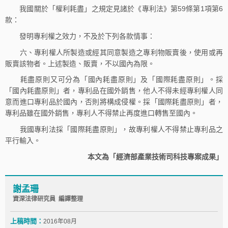
我國關於「權利耗盡」之規定見諸於《專利法》第59條第1項第6
款：
發明專利權之效力，不及於下列各款情事：
六、專利權人所製造或經其同意製造之專利物販賣後，使用或再
販賣該物者。上述製造、販賣，不以國內為限。
耗盡原則又可分為「國內耗盡原則」及「國際耗盡原則」。採
「國內耗盡原則」者，專利品在國外銷售，他人不得未經專利權人同
意而進口專利品於國內，否則將構成侵權。採「國際耗盡原則」者，
專利品雖在國外銷售，專利人不得禁止再度進口轉售至國內。
我國專利法採「國際耗盡原則」，故專利權人不得禁止專利品之
平行輸入。
本文為「經濟部產業技術司科技專案成果」
謝孟珊
資深法律研究員 編譯整理
上稿時間：
2016年08月