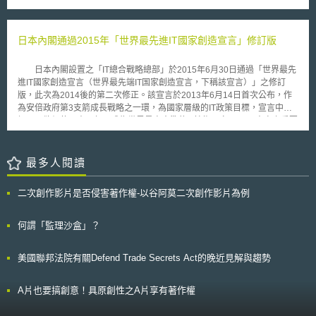
問題，希望能對加密應用議題作全國性的討論，而不會損害使用者在過程中
另外還要求企業(登記義務主體)必須針對持有資訊與在登記系統上資訊的差
行政命令「安全可靠且值得信賴的人工智慧開發暨使用」（Executive
的安全性。
異提出報告。 信託的實質受益權：「第五洗錢防制指令」擴大實質受益權
Order on the Safe, Secure, and Trustworthy Development and Use of
申報義務主體範圍，要求任何類似信託的法律安排及租稅中立性的信託均須
Artificial Intelligence）、英國「支持創新的人工智慧監管政策白皮書」（A
日本內閣通過2015年「世界最先進IT國家創造宣言」修訂版
申報；另外還擴大該實質受益權申報的查閱至任何能提出具有合法利益的
Pro-innovation Approach to AI Regulation）（下稱AI政策白皮書）等，各
人，但其並未對合法利益提出定義，而是讓各成員國自行訂定。然而「第五
國期望發展新興技術的同時，亦能確保AI使用的安全性與公平性。 壹、事件
日本內閣設置之「IT總合戰略總部」於2015年6月30日通過「世界最先
洗錢防制指令」指出，該合法利益的定義不應侷限在行政或法律訴訟未決的
摘要 英國科學、創新與技術部（Department for Science, Innovation and
進IT國家創造宣言（世界最先端IT国家創造宣言，下稱該宣言）」之修訂
案件，而是應針對洗錢防制及反資助恐怖組織領域的預防工作為考量。 禁
Technology，DSIT）於2024年2月12日發布《AI保證介紹》（Introduction
版，此次為2014後的第二次修正。該宣言於2013年6月14日首次公布，作
止匿名保險箱。 調整預付工具(prepaid instruments)需進行盡職調查的門檻
to AI assurance）指引（下稱AI保證指引），AI保證係用於評測AI系統風險
為安倍政府第3支箭成長戰略之一環，為國家層級的IT政策目標，宣言中並
(如禮品卡、旅遊卡)：價值要求從250歐元降低到150歐元。
與可信度的措施，於該指引說明實施AI保證之範圍、原則與步驟，目的係為
揭示，欲促使日本五年內成為世界最高水準的IT技術國家。 本次之重要
讓主管機關藉由落實AI保證，以降低AI系統使用之風險，並期望提高公眾對
修正內容摘要如下： (一) 基本理念 1. 以日本之再生為基礎活用IT技術
AI的信任。 AI保證指引係基於英國政府2023年3月發布之AI政策白皮書提出
以成長戰略為根據，將IT技術做為日本再生之動能；組織構成方面，則以政
的五項跨部會AI原則所制定，五項原則分別為：安全、資安與穩健性
府作為資訊總監（Chief Information Officer, CIO）為中心，打破省廳之間之
最多人閱讀
（Safety, Security and Robustness）、適當的透明性與可解釋性
縱向關係，以「橫向串聯」的方式來推動IT政策。 2. 以全球為範圍建構日本
（Appropriate Transparency and Explainability）、公平性（Fairness）、
的IT利用及解決範本 因應IT技術之進展、資料流通量之增大、IoT、AI
問責與治理（Accountability and Governance）以及可挑戰性 與補救措施
二次創作影片是否侵害著作權-以谷阿莫二次創作影片為例
時代之進展為背景，並在確保資訊安全為前提下活用IT技術，建構全球獨一
（Contestability and Redress）。 貳、重點說明 AI保證指引內容包含：AI
無二「問題解決導向之IT利用範本」，實現人民有感之目標。 3. 活用IT技術
保證之適用範圍、AI保證的三大原則、執行AI保證的六項措施、評測標準以
以解決問題為導向建構四大支柱 以活用IT技術為特色，並以誘發各個領
何謂「監理沙盒」？
及建構AI保證的五個步驟，以下將重點介紹上開所列之規範內容： 一、AI保
域之創新性為觀點，以四大支柱為中心，建立一個活用IT技術的社會，建構
證之適用範圍： （一）、訓練資料（Training data）：係指研發階段用於
必要的政策措施。 (二) 四大支柱 1. 朝未來成長之社會：深化IT活用技術
訓練AI的資料。 （二）、AI模型（AI models）：係指模型會透過輸入的資
美國聯邦法院有關Defend Trade Secrets Act的晚近見解與趨勢
整備IT技術之活用環境，未來擬立新法加促進及加速IT技術之活用；現
料來學習某些指令與功能，以幫助建構模模型分析、解釋、預測或制定決策
行則持續的修正個人資料保護法，排除影響IT活用技術的法規障礙；並繼續
的能力，例如GPT-4。，如GPT-4。 （三）、AI系統（AI systems）：係利
推動向民間開放公共資料（open data）之工作。 2. 充滿活力之社會：充分
A片也要搞創意！具原創性之A片享有著作權
用AI模型幫助、解決問題的產品、工具、應用程式或設備的系統，可包含單
利用IT技術之居民、工作及街道 整備資料共有之基礎設施，並分析及活
一模型或多個模型於一個系統中。例如ChatGPT為一個AI系統，其使用的AI
用RESAS（地域経済分析システム，Regional Economy Society