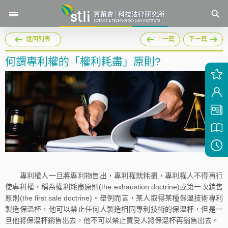
返回列表
上一篇
下一篇
何謂專利權的「權利耗盡」原則?
專利權人一旦將專利物售出，專利權就耗盡，專利權人不得再行
使專利權，稱為權利耗盡原則(the exhaustion doctrine)或第一次銷售
原則(the first sale doctrine)。舉例而言，某人取得某種保溫技術專利
製造保溫杯，他可以禁止任何人製造相同專利技術的保溫杯，但是一
旦他將保溫杯銷售出去，他不可以禁止買受人將保溫杯再銷售出去。