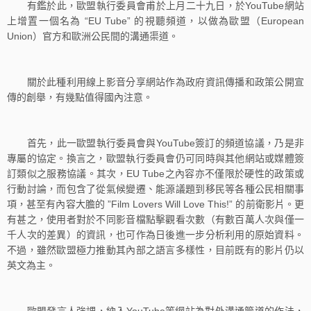
有鑑於此，歐盟執行委員會甫於上月二十九日，於YouTube網站
上增置一個名為 “EU Tube” 的視聽頻道，以做為歐盟（European
Union）官方和歐洲公民間的溝通渠道。
關於此種利用線上影音分享網站作為政府資訊傳播和政策公開宣
傳的創舉，有幾點值得國內注意。
首先，此一歐盟執行委員會與YouTube簽訂的頻道協議，乃是非
專屬的協定。換言之，歐盟執行委員會仍可同時與其他網站或媒體簽
訂類似之服務協議。其次，EU Tube之內容亦不僅限於硬性的政策或
行動討論，而包含了從氣候變遷、能源議題到移民等各種公民相關事
項，甚至有內容大膽的 ”Film Lovers Will Love This!” 的前衛影片。更
有甚之，使用者對於不同影音檔點擊觀看次數（有數百萬人次與僅一
千人次的差異）的資訊，也可作為日後進一步分析利用的原始資料。
不過，雖然歐盟極力推動其內部之語言多樣性，目前既有的影片仍以
英文為主。
歐盟發言人強調，納入YouTube等網站為對外溝通管道的作法，