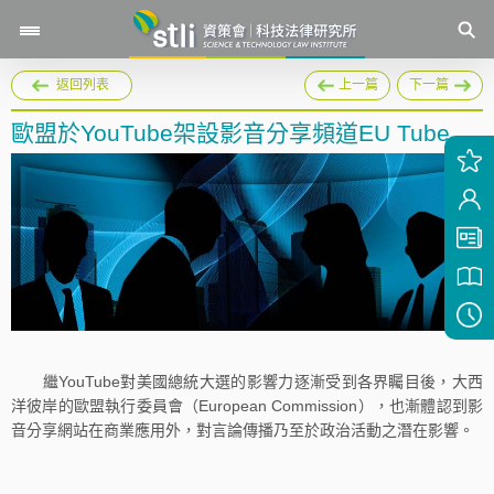
返回列表
上一篇
下一篇
歐盟於YouTube架設影音分享頻道EU Tube
繼YouTube對美國總統大選的影響力逐漸受到各界矚目後，大西
洋彼岸的歐盟執行委員會（European Commission），也漸體認到影
音分享網站在商業應用外，對言論傳播乃至於政治活動之潛在影響。