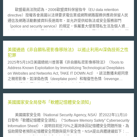
歐盟最高法院認為，2006歐盟資料保留指令（EU data retention
directive）授權各會員國以法律要求電信業或網際網路服務供應商保留人民
通信及網路活動數據資料長達兩年、並允許提供給執法或安全服務部門
（police and security service）的規定，係屬重大侵害隱私生活及個人資料
保護兩大基本人權，因此宣告該規定無效。該判決起因於澳洲及愛爾蘭民間
團體向歐盟法院提出申訴，目前28名歐盟會員國正共同起草新的資料保護法
案。 2006歐盟資料保留指令允許電信公司保留個人的ID、通信時間、
通信地點及通信頻率。歐盟最高法院判決中表示，雖然肯定該規定對於偵
美國通過《非自願私密影像移除法》 以遏止利用AI深偽技術之性
查、追溯重大犯罪有其必要性及正當性，但對保留期間（6個月至2年）欠缺
犯罪
明確的保留標準，而過度侵犯個人隱私生活及未提供適當的個人資料保護措
2025年5月19日美國總統川普簽署《非自願私密影像移除法》（Tools to
施，並不符合比例原則。 針對此一歐盟最高法院判決的宣示意涵，英
Address Known Exploitation by Immobilizing Technological Deepfakes
國政府發言人表示通信數據的保留對執法部門偵查犯罪及確保國家安全是絕
on Websites and Networks Act, TAKE IT DOWN Act），該法散播未經同意
對必要的，若電信公司無法保留並提供給執法部門，很可能危及國安。
之親密影像，如深偽色情（deepfake porn）和報復性色情（revenge
無論如何，歐盟最高法院的決定，重新宣告了人民隱私權及個人資料的
porn）視為犯罪行為。 長久以來非自願私密影像（Non-Consensual
保護不容國家任意侵犯，國家沒有權力任意的、不加區別的蒐集、保留一般
Intimate Image, NCII）所造成的傷害一直無法被有效處理，AI深偽技術出現
人民的通信資料和網路行動，這是無視且扭曲基本人權的行為。該則判決為
之後讓問題變得更加複雜。美國目前僅有20個州對深偽影像設有專法，但各
歐盟各成員國的資料保留法制開啟了新的里程碑。
州對 NCII 的定義、刑責與處理方式差異甚大，受害者亦難以在第一時間快
美國國家安全局發布「軟體記憶體安全須知」
速將影像移除，導致二次創傷。 為解決前述問題，共和黨與民主黨展現高
度共識，眾議院於2025年4月28日以409票同意、2票反對，壓倒性通過
美國國家安全局（National Security Agency, NSA）於2022年11月10
《非自願私密影像移除法》，並於同年5月19日獲川普總統簽署生效，此為
日發布「軟體記憶體安全須知」（“Software Memory Safety” Cybersecurity
眾議院首部管理人工智慧引發危害的重大立法。 《非自願私密影像移除
Information Sheet），說明目前近70%之漏洞係因記憶體安全問題所致，為
法》重點與相關討論整理如下。 一、散布未經同意的私密影像屬刑事犯罪
協助開發者預防記憶體安全問題與提升安全性，NSA提出具體建議如下：
依據《非自願私密影像移除法》，任何人若透過互動式電腦服務