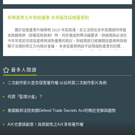
1.使用可保障記憶體安全之程式語言（Memory safe languages）：建
（interactive computer service）故意揭露或威脅散布可辨識個人之親密影
議使用C#、Go、Java、Ruby、Rust與Swift等可自動管理記憶體之程式語
像即構成刑事犯罪。親密影像包含真實私密影像（Authentic intimate visual
言，以取代C與C++等無法保障記憶體安全之程式語言。 2.進行安全測
depictions）或數位偽造影像（Digital forgeries）兩種情形，後者係指透過
試強化應用程式安全：建議使用靜態（Static Application Security Testing,
新興產業五年免稅優惠 未來擬改採總量管制
軟體、機器學習、人工智慧，或任何其他電腦產生或技術方式所創建之親密
SAST）與動態（Dynamic Application Security Testing, DAST）安全測試
影像，包括改編、修改、操弄或變造真實影像，且從整體上來看，一般人難
等多種工具，增加發現記憶體使用與記憶體流失等問題的機會。 3.強化
以與真實影像區分者。 二、受規範平台（covered platforms）應即時協助
鑑於促進產業升級條例 2010 年底屆滿，且立法院在去年底通過所得基
弱點攻擊防護措施（Anti-exploitation features）：重視編譯
受害者移除相關影像 受規範平台係指係向公眾提供服務之網站、線上服務
本稅額條例（即最低稅負制）時，同步做成附帶決議要求，財經兩部必須在
（Compilation）與執行（Execution）之環境，以及利用控制流程防護
或行動應用程式，且該服務主要是提供一個平台，讓用戶得以分享其自行產
今年年底前完成促產條例減免優惠的檢討，財經兩部已經展開促產條例與相
（Control Flow Guard, CFG）、位址空間組態隨機載入（Address space
製之內容（user-generated content），如訊息、影像、音訊、遊戲等；若
關子法規的修正方向檢討會議， 未來促產條例該不該限縮對產業別的獎勵
layout randomization, ASLR）與資料執行防護（Data Execution
該服務涉及發布、策劃、託管或提供未經同意的私密影像，亦屬本法所規範
項目，面對產業持續對外投資的趨勢，租稅獎勵工具是不是該增列「創造就
Prevention, DEP）等措施均有助於降低漏洞被利用的機率。 搭配多種
之平台。 受規範平台應自《非自願私密影像移除法》頒布日起一年內，建
業」指標，做為未來獎勵項目等，都是修法的考量方向之一。 目前促
積極措施增加安全性：縱使使用可保障記憶體安全之程式語言，亦無法完全
立一套機制供受害者或其代理人申請移除未經同意散布的私密影像。平台在
產條例的主要租稅優惠有兩種，除投資抵減之外即為五年免稅，財政部統
避免風險，因此建議再搭配編譯器選項（Compiler option）、工具分析及
收到移除請求後，應於48小時內移除該影像，並在合理範圍內努力搜尋並刪
計，民國 90 年的抵稅總額只有 547 億元，其中科技業享有的減稅優惠就有
最多人閱讀
作業系統配置等措施增加安全性。
除所有明顯為該影像之複製品。若平台未能遵守此一規範，會被視為違反
276 億元；至 93 年時，產升條例的抵稅總額已經暴升至 1,694 億元，僅高
《聯邦貿易委員會法》（Federal Trade Commission Act）所定義之「不公
科技業者就抵掉 1,096 億元稅捐。財經兩部預估， 94 年的抵稅額將突破
二次創作影片是否侵害著作權-以谷阿莫二次創作影片為例
平或欺騙性商業行為」，並適用該法的相關處罰機制，例如民事懲罰（civil
2,000 億元。由於產業五年免稅優惠被認為過於浮濫，財經兩部正研商未來
penalty）等。 三、執法單位是否能有效執行是關鍵 《非自願私密影像移除
新興重要策略性產業享有五年免稅的減稅優惠，將採總量管制，企業享有的
法》授權聯邦貿易委員會（Federal Trade Commission, FTC）作為執法單
五年免稅優惠，改朝配額制進行「專案許可」管理，配額一滿即不再提供免
何謂「監理沙盒」？
位，然而由於川普政府近期大幅刪減聯邦機構的開銷與人力，FTC能否在48
稅。 目前促產條例中有關租稅獎勵的認定，採較消極的作法，僅訂定
小時內移除相關私密影像備受質疑；亦有論者擔憂這項機制被濫用，恐成為
一些適用條件，只要符合促產條例揭櫫或獎勵的產業升級研發或投資在促產
美國聯邦法院有關Defend Trade Secrets Act的晚近見解與趨勢
政府打壓言論自由的政治工具，川普總統即公開表示他會利用這部法律來審
條例獎勵的新興策略產業，都適用租稅優惠。業者只要據此向經濟部提出申
查批評者的言論。此外，《非自願私密影像移除法》未設立反濫用條款，任
請，經濟部依慣例，即發給免稅證明。但財政部要求未來應調整為專案許可
何人都可要求平台刪除影像內容，加上平台有時間壓力可能會預防性刪除內
制，除了基本資格規定外，經濟部應該再成立審查委員會，就每個產業租稅
A片也要搞創意！具原創性之A片享有著作權
容而非實質審查，形同變相限縮言論自由的空間。 《非自願私密影像移除
優惠，訂出總量管制，據此准駁。 所謂「專案許可」的總量管制措
法》是一部試圖回應數位性暴力與AI深偽技術新興威脅的里程碑式立法，反
施，財經兩部初步交換的意見是指，現在明列在新興重要策略性產業五年免