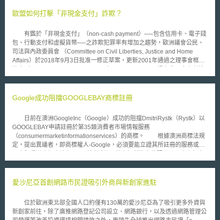
制性基因改造產品標示制度。 該案由堪薩斯州選出的共和黨籍聯邦眾
議員Mike Pompeo提出。根據他及本案最主要的遊說團體美國雜貨製造商
歐盟如何打擊「非現金支付」詐欺？
協會(Grocery Manufacturers Association)的說法，之所以要禁止各州建立
強制性的GMO產品標示制度，目的有二：一是透過建立全國性的標準，避
有鑑於「非現金支付」（non-cash payment）──包含信用卡、電子錢
免各州標準不同的紊亂。一是他們認為「基改產品跟非基改產品一樣好」，
包、行動支付和虛擬貨幣──之詐欺犯罪率有增加之趨勢，歐洲議會公民、
如果強制標示可能會誤導消費者，使其認為基改產品可能是有問題或風險
司法與內政委員會 （Committee on Civil Liberties, Justice and Home
的。同時，他們也擔心強制標示可能將導致產品的價格上升。這樣的主張確
Affairs）於2018年9月3日批准一修正草案，更新2001年通過之理事會框架
實獲得了許多眾議院議員的支持。該案在眾議院通過時獲得了275張支持
決定（Council Framework Decision）2001/413/JHA，提高非現金支付詐
票，其中有45票是民主黨籍眾議員投下的。分析這些投下贊成票的民主黨籍
欺之刑責，同時強化被害人保護。此一修正草案旨在消弭歐盟成員國間之法
眾議員，大部分是來自對食物價格較為敏感的選區，或是在競選期間就已經
律落差，以強化對非現金支付詐欺之預防、偵查及懲罰。 此一草案最
收到來自農業部門的巨額捐款。 至於反對者則認為，由於本案將使各
重要者為將虛擬貨幣交易納入犯罪之構成要件，並提高刑責。如法官認定犯
Google成功阻擋GOOGLEBAY商標註冊
州及聯邦食藥署無法建立強制性的標示規定，侵害人民對於基改產品知的權
罪情節該當國內非現金支付詐欺最重之罪，則最低應處以三至五年之有期徒
利，而將此案稱為「黑暗法」(DARK Act)。他們認為在科學界對基因改造產
刑。而其他新增及修正之內容包含： 改善歐盟區域內之合作，以利跨境詐
品安全仍無絕對的共識、人民又對基改作物存有疑慮的情況下推動這項法案
日前在澳洲GoogleInc（Google）成功的阻擋DmitriRystk（Rystk）以
欺之訴追。 強化對犯罪被害人之援助，如心理支持、財務及法律問題之諮
完全不合理。而這樣的爭論隨著今年三月世界衛生組織所屬的研究機構──
GOOGLEBAY申請註冊於第35類消費者市場情報服務
詢，並對缺乏足夠資源者提供免費法律扶助。 透過宣導、教育與網路資源
國際癌症研究機構宣布將廣泛用於GMO穀物的除草劑草甘膦(或稱嘉磷塞，
（consumermarketinformationservices）的商標。 根據澳洲商標法規
（如詐欺之實際案例）提供，提升民眾認知及預防之意識。 於委員會
Glyphosate)歸類為2A類致癌物 (對人類很可能有致癌性，probable human
定，提出異議者，即商標權人-Google，必須要能立證其所註冊的服務或商
投票批准修正草案後，其後將待歐洲議會通過，並與歐盟理事會開啟非正式
carcinogen)後，變得更為激烈。許多反對者因此對基因改造產品的安全性
品中與爭議商標申請人Rystk所申請註冊的商標所指定的服務，至少有包含
對談。
有更高的疑慮。 一般預料，美國聯邦參議院將開始處理本案，支持與
一項跟消費者市場情報服務類似的服務或商品；並且GOOGLE與
反對本案雙方的競爭也越趨白熱化，目前也有幾個修正的提案正在醞釀。當
GOOGLEBAY有足以令人混淆誤認之虞。 Google提出的訴因為： 1)
前美國國內已有康乃狄克州及緬因州等少數州別通過了強制的基改食品標示
GOOGLEBAY乃是與GOOGLE有“欺矇性的”相似（deceptivelysimilar）商
愛沙尼亞首創網路市民證吸引外商與新創家進駐
法案，此外還有66個法律案正在27個不同的州審議中。本案如果通過將大
標 2) Rystk提出註冊申請（2006年06月16日）時，GOOGLE已經在澳洲有
幅改變美國在此領域的管制情形。而由於美國是全球重要的基改產品生產
相當知名度 澳洲商標審查員認為消費者市場情報服務是一個很廣義的
位於歐洲東北部全國人口約僅有130萬的愛沙尼亞為了吸引更多外資與
國，本案的最終結果預料也經影響未來國際上對基改產品標示的管制。
範圍，可以想見其中必然包括廣告服務。因此，它所指定的服務即包含類似
新創家前往，除了廣推網路登記公司設立、網路銀行，以及透過網路管理公
於Google第1049124號註冊商標所包含的服務，其中包括透過網際網路散