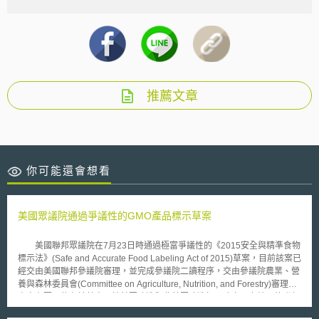
推薦文章
你可能還會想看
美國眾議院通過爭議性的GMO產品標示草案
美國聯邦眾議院在7月23日時通過極富爭議性的《2015安全與精準食物
標示法》(Safe and Accurate Food Labeling Act of 2015)草案，目前該案已
經交由美國聯邦參議院審理，並完成參議院二讀程序，交由參議院農業、營
養與森林委員會(Committee on Agriculture, Nutrition, and Forestry)審理。
本案主要目的在於替自願性基因改造與非基因改造標示建立一套統一的聯邦
標準。引發爭議的是本案第203條b項的規定，該條款規定禁止各州建立強