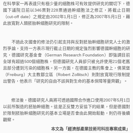
在科學家一再表達只有極少量的細胞株可有效提供研究的關切下，德
國下議院日前以346票對228票通過幹細胞法之修正，將截止日期
（cut-off date）之規定由2002年1月1日，修正為2007年5月1日，藉
此放寬對人類胚胎幹細胞研究的限制。
不過此次國會的修法仍引起支持與反對胚胎幹細胞研究人士的激
烈爭論，支持一方表示現行截止日期的規定強烈影響德國幹細胞的研
究，德國研究基金會（German Research Foundation）即強調目前
全球有超過500個細胞株，但德國研究人員卻只被允許使用21個老舊
且部分遭到污染的細胞株。另一方面，在德國主教的集會上，佛萊堡
（Freiburg）大主教鄒立區（Robert Zollitsch）則對放寬現行限制提
出警告，他表示「研究的自由不該與對生命的基本保障等量齊觀」。
修法後，德國研究人員將可透過國際合作進口使用2007年5月1日
以前所製造的胚胎幹細胞。這是正反雙方妥協下的結果，但是德國對
於限制胚胎幹細胞研究的基本立場是否會由此開始鬆動，則仍待後續
觀察。
本文為「經濟部產業技術司科技專案成果」