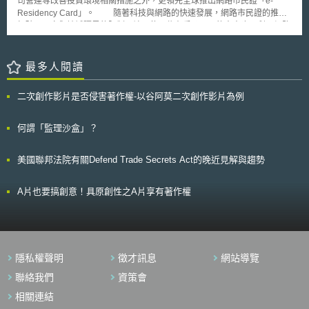
司營運等改善投資環境相關措施之外，更領先全球推出網路市民證「e-
佈廣告。 澳洲商標審查員亦同時提到GOOGLE此造字的特殊性，及另
Residency Card」。 隨著科技與網路的快速發展，網路市民證的推出
一個造字EBAY皆無字典上的解釋，並且這兩個造字都跟網際網路有強烈的
打破了國家與地域疆界的限制，讓即使不住在愛沙尼亞的人士也可利用網路
關聯。根據這個見解，消費者即有可能將GOOGLEBAY視為GOOGLE跟
於18分鐘內完成登記設立公司流程。申請愛沙尼亞網路銀行相關服務與帳
EBAY的結合造字，加上並沒有其他字義解釋的情況下，想當然爾會認為
號、運營公司、進行線上簽章/簽約，甚至完成報稅等，讓外資、新創家大
GOOGLEBAY與Google的事業有關，比如認為GOOGLEBAY是GOOGLE關
幅簡化公司申請設立程序與進入門檻。 此外，網路市民證也提供新創
最多人閱讀
係家族的商標之一。加上GOOGLE商標在澳洲亦有十足的知名度*，更能讓
事業免除營業所得稅，吸引了眾多新創家前往該國創業，並於該項政策施行
商標審查員同意如此“欺矇性的”相似商標有足以令人混淆誤認之虞。 在
的前七個月內讓超過4,000名的新創家前往申請。同時，由於愛沙尼亞為歐
此特別一提的是澳洲的商標法修正後，在對商標註冊提出異議時，對以與著
二次創作影片是否侵害著作權-以谷阿莫二次創作影片為例
盟會員國之一，因此也使外資與新創家在愛沙尼亞投資設立公司後，等同於
名商標有疑似混淆誤認的訴因中“欺矇性的”相似已不再是前提要素。因此，
在歐盟境內設立營運據點，成為進入歐盟市場的敲門磚。 正因為網路
商標審查員核駁了Rystk的GOOGLEBAY註冊申請。 *註1：根據澳洲聯邦商
市民證所獲得的成功迴響，愛沙尼亞政府進而推行網路市民計畫「e-
何謂「監理沙盒」？
標法第60條第1項，商標註冊可以因另一商標在註冊的優先權日前即已在澳
Residency Program」強化此項優惠政策，預計讓網路市民人數增加至數百
洲獲得相當知名度而遭到異議
萬人，活絡愛沙尼亞的經濟產業體系，進而傳播愛沙尼亞文化與知識。
美國聯邦法院有關Defend Trade Secrets Act的晚近見解與趨勢
A片也要搞創意！具原創性之A片享有著作權
隱私權聲明
徵才訊息
網站導覽
聯絡我們
資策會
相關連結