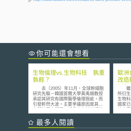
你可能還會想看
生物倫理vs.生物科技 孰重
歐洲
孰輕？
改造
料與
去（2005）年11月，全球幹細胞
雖然
福利
研究先驅－韓國首爾大學黃禹錫教授
所衍生
承認其研究有國際醫學倫理瑕疵，而
生物科
引發軒然大波。主要爭議原因是其研
國家已
究所使用之卵子，部分來自於其領導
技之應
研究團隊的女性研究員，以及部分支
改造動
付報酬給捐卵者。韓國「生物倫理及
歐洲整
最多人閱讀
安全法」於2005年1月開始施行，立
估，而
法目的強調生命科學及生物科技之發
Comm