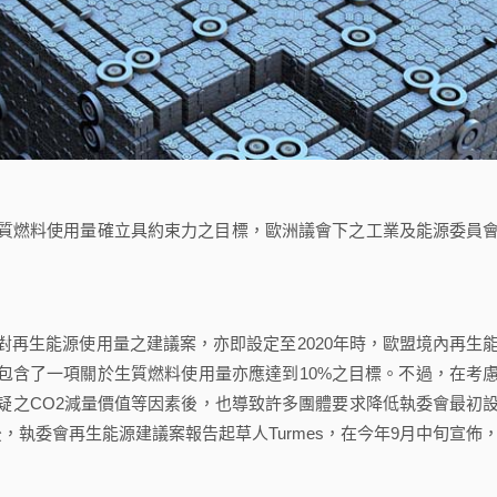
燃料使用量確立具約束力之目標，歐洲議會下之工業及能源委員
生能源使用量之建議案，亦即設定至2020年時，歐盟境內再生
包含了一項關於生質燃料使用量亦應達到10%之目標。不過，在考
疑之CO2減量價值等因素後，也導致許多團體要求降低執委會最初
，執委會再生能源建議案報告起草人Turmes，在今年9月中旬宣佈