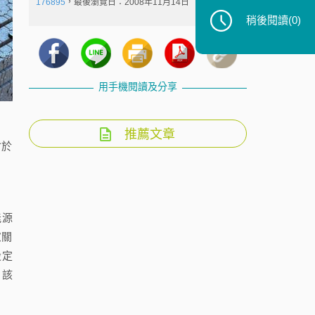
176895
，最後瀏覽日：2008年11月14日
稍後閱讀
(0)
用手機閱讀及分享
推薦文章
會於
能源
慮關
設定
，該