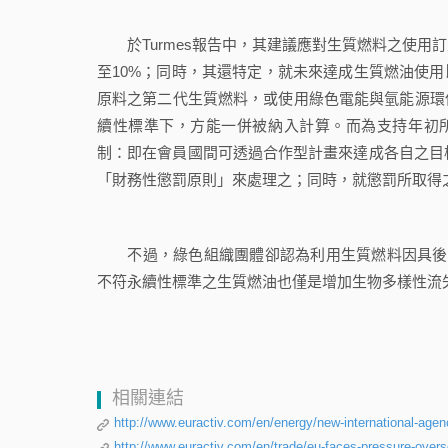
於Turmes報告中，其建議應對生質燃料之使用訂立階段
至10%；同時，其還特定，就未來達成生質燃油使用
原料之第二代生質燃料，或使用綠色電能與氫能源環
續性標準下，方能一併被納入計算。而為支持年初
制：即在會員國間可透過合作型計畫來達成各自之目標
「財務性懲罰原則」來處理之；同時，就懲罰所取得
不過，綠色組織團體卻認為利用生質燃料因具後述缺點
不符永續性標準之生質燃油也僅是增加生物多樣性流
相關連結
http://www.euractiv.com/en/energy/new-international-age
http://www.euractiv.com/en/trade/eu-faces-pressure-overs