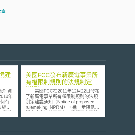
文章
境建
美國FCC發布新廣電事業所
有權限制規則的法規制定建
議通知
 資
美國FCC在2011年12月22日發布
019年
了新廣電事業所有權限制規則的法規
制定建議通知（Notice of proposed
位經濟
rulemaking, NPRM），進一步降低包
其中資料
括高功率無線電視台、廣播電台等地
方法之
區性媒體集中、全國無線電視網所有
「資料
權集中、以及地區性報社與無線電視
g
台的跨媒體集中之管制密度。 廣
）與「可信
電事業所有權限制規則自2000年之後