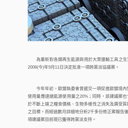
為重新對各類再生能源與用於大眾運輸工具之生質
2008(今)年9月11日決定批准一項跨黨派協議案。
今年年初，歐盟執委會曾遞交一項促進歐盟境內對再
使用量應達總能源使用量之20%；同時，該建議案也
於不斷上揚之糧食價格、生物多樣性之消失及廣受質
之目標。而經過數月詳細地分析2千多份修正案報告後
項建議案目前現已獲得跨黨派支持。