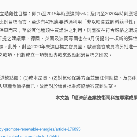
性目標：即(1)至2015年時應達到5%；及(2)至2020年時則應
比例目標而言，至少有40%應要透過利用「非以糧食或飼料競爭性
保車而來；至於其他種類生質燃油之利用，則應須在符合嚴格之環
所提之建議案，德國、英國及波蘭等國也在6月份提出一項新的彈
。此外，對至2020年未達目標之會員國，歐洲議會成員將另批准
之款項，也將成立一項獎勵專款來激勵超過目標之國家。
如：(1)成本昂貴、(2)對氣候保護方面並無任何助益、及(3)
失與糧食價格而已，故而對於議會批准該協議案感到失望。
本文為「經濟部產業技術司科技專案成
ncy-promote-renewable-energies/article-176895
eas-biofuel-makers/article-175567