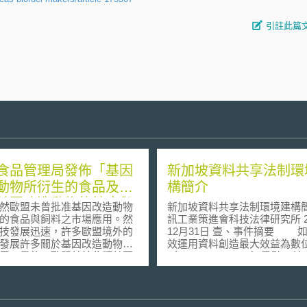
引註此篇
食品管理局發佈「基因
新加坡資料共享法制環
動物所衍生的食品及飼
構簡介
基因改造動物的健康與
歐盟未曾批准基因改造動物
新加坡資料共享法制環境建構簡介
之安全評估」指導文件
的食品與飼料之市場應用。然
訊工業策進會科技法律研究所 2
技發展迅速，許多歐盟境外的
12月31日 壹、事件摘要 如何有
發展許多關於基因改造動物科
效運用資料創造最大效益為數
用。是故，歐盟基於此類基因
（Digital Economy）重點，
物所衍生的食品與飼料可能對
共享（data sharing）是有效
體食品安全及環境帶來影響評
一。新加坡自2018年以來推動
由歐盟執委會（European
共享安排」機制（Data Sharin
ission, EC）要求歐洲食品管理
Arrangements, 下稱DSAs