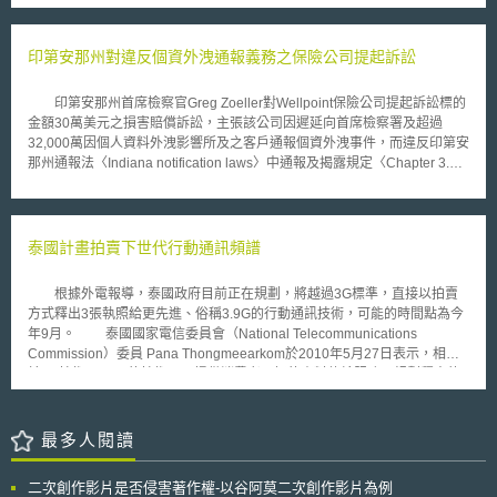
調適政策，設定明確且可衡量之目標，以作為其他重大政策之制定基礎。
巡迴上訴法院陸續做出相關判決，因此除了先就相關事項為一整理，之後亦
總體而論，英國的溫室氣體減量目標正面臨難以達成的重大風險，政府應迅
會依據這些判決所確立之一些原則以及專利之利益相關人(patent stake
速採取行動，並優先執行氣候變遷委員會所提出之政策建議。
holders)之回饋意見對SME審查手冊進行修改。 此備忘錄主要討論的判
印第安那州對違反個資外洩通報義務之保險公司提起訴訟
決為McRO案以及BASCOM案，在此兩判決中，聯邦巡迴上訴法院均認為下
級審法院錯誤地依Alice規則認定專利無效。在McRO案，法院認為有關利用
印第安那州首席檢察官Greg Zoeller對Wellpoint保險公司提起訴訟標的
電腦所執行之自動人臉語音同步之動畫系統(automatic lip synchronization
金額30萬美元之損害賠償訴訟，主張該公司因遲延向首席檢察署及超過
and facial expression animation )之方法請求項係屬有效。審查者在適用
32,000萬因個人資料外洩影響所及之客戶通報個資外洩事件，而違反印第安
Alice規則時應依據SME手冊的2階段步驟對請求項進行整體考量，且不應忽
那州通報法〈Indiana notification laws〉中通報及揭露規定〈Chapter 3.
略請求項中許多特定要件，過度簡化請求項為抽象概念。其並指出「電腦相
Disclosure and Notification Requirements及Chapter 3. Disclosure and
關技術之改良」，不僅止於電腦運作或是電腦網路本身，若是一些規則
Notification Requirements〉，依法各得請求15萬美元罰金，此為印第安那
(rules)(主要為一些數理關係式(mathematical relationship))可以增進改善電
州提起之首件違反通報義務之訴訟。 前述法令於2009年7月生效，新法
腦之效能者亦屬之。 備忘錄另藉著BASCOM案提醒審查者，在決定請
規定個人資料擁有者〈database owners〉負有「通報義務」，其於個資外
泰國計畫拍賣下世代行動通訊頻譜
求項是否無效時，應考慮所有的請求項之元件(elements)，以判斷該請求項
洩事件發生後，必須在「合理期間」〈within a reasonable period of
是否已經具備實質超越(substantial more)一般常規、通用之元件
time〉內，對「潛在受影響之個人」〈both the individuals potentially
(conventional elements)之要素。同時備忘錄並提醒審查者不應依據一些法
根據外電報導，泰國政府目前正在規劃，將越過3G標準，直接以拍賣
affected by a data breach〉，以及檢察署通報，惟經調查，該公司未於合
院決定不做為先例之判決(nonprecedential decisions)之意見。
方式釋出3張執照給更先進、俗稱3.9G的行動通訊技術，可能的時間點為今
理時間內通報前述應通報之對象。 經查該公司於今〈2010〉年2、3月
年9月。 泰國國家電信委員會（National Telecommunications
間即發現客戶個資外洩，卻6月18日始通知客戶，檢察署展開調查後認定其
Commission）委員 Pana Thongmeearkom於2010年5月27日表示，相較
遲延通報無正當理由，故代表印地安那州向其提起民事賠償。 前述所
於3G技術，3.9G的技術可以提供消費者更好的資料傳輸服務；規劃釋出的
指外洩之個人資料包括：提出投保申請者之個人資料內容，諸如「社會安全
執照將以15MHz為單位，期限為15年，規劃釋出的頻段主要為2.3GHz，但
碼」〈social security number〉、「財務資訊」〈financial
2.5GHz亦為另一個可能釋出的頻段。 2.3GHz目前由國營的電信業者
information〉、「健康記錄」〈health records〉，因該保險公司網頁之照
TOT＆CAT與軍方使用中，2.5GHz則由廣播電視業者使用；泰國政府預計
最多人閱讀
管者〈siteminder〉未能實行安全防護，使盜竊身分之人〈identity thief〉得
於年底提出清空頻譜方案。 各界評估新的頻譜將允許業者佈建以LTE為
以改變統一資源定址器〈URL〉而窺見申請者的個人資訊。 除印第安
基礎的電信設備。泰國三家主要行動電信業者Advanced Info
那州客戶外，該保險公司因客戶個資外洩亦使其他州投保申請者資訊曝露，
二次創作影片是否侵害著作權-以谷阿莫二次創作影片為例
Service(AIS)、Total Access Communication(DTAC)與True Move早已表態