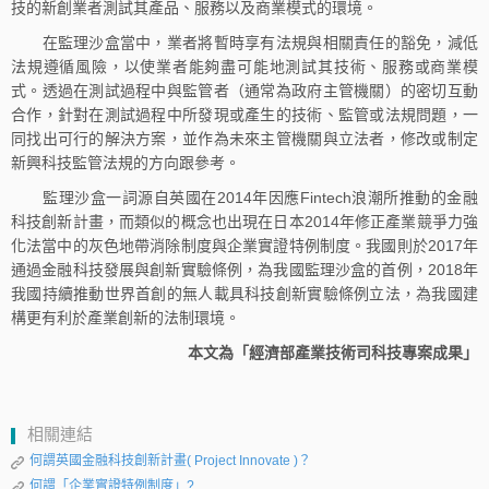
技的新創業者測試其產品、服務以及商業模式的環境。
在監理沙盒當中，業者將暫時享有法規與相關責任的豁免，減低
法規遵循風險，以使業者能夠盡可能地測試其技術、服務或商業模
式。透過在測試過程中與監管者（通常為政府主管機關）的密切互動
合作，針對在測試過程中所發現或產生的技術、監管或法規問題，一
同找出可行的解決方案，並作為未來主管機關與立法者，修改或制定
新興科技監管法規的方向跟參考。
監理沙盒一詞源自英國在2014年因應Fintech浪潮所推動的金融
科技創新計畫，而類似的概念也出現在日本2014年修正產業競爭力強
化法當中的灰色地帶消除制度與企業實證特例制度。我國則於2017年
通過金融科技發展與創新實驗條例，為我國監理沙盒的首例，2018年
我國持續推動世界首創的無人載具科技創新實驗條例立法，為我國建
構更有利於產業創新的法制環境。
本文為「經濟部產業技術司科技專案成果」
相關連結
何謂英國金融科技創新計畫( Project Innovate )？
何謂「企業實證特例制度」?