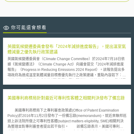
你可能還會想看
英國氣候變遷委員會發布「2024年減排進度報告」，提出溫室氣
體減量之優先執行政策建議
英國氣候變遷委員會（Climate Change Committee）於2024年7月18日依
據《氣候變遷法》（Climate Change Act）向議會提交「2024年減排進度
報告」（Progress in Reducing Emissions 2024 Report）。該報告提出多
項政府為達成溫室氣體減量目標應優先執行之政策建議，重點內容如下： 1.
調整政策以排除尚未成熟的低碳發電部署相關措施及其社會成本，以降低電
價。 2.針對上屆政府推遲化石燃料車輛銷售禁令、決定20%家戶毋須淘汰化
石燃料鍋爐，及免除房東提升租屋能效之義務等政策，應迅速恢復推動。 3.
移除阻礙熱泵、電動車充電樁及陸域風電等關鍵技術部署的行政障礙。 4.提
美國專利商標局針對最近可專利性客體之相關判決發布了備忘錄
出公部門建築去碳之完整多年期戰略計畫。 5.改善再生能源差價合約
（contracts for difference）競標機制的設計與執行。 6.提供政策支持以加
美國專利商標局下之專利審查政策處(Office of Patent Examination
速產業電氣化，促進多數產業轉向使用電熱技術。 7.加強植樹造林及泥炭地
Policy)於2016年11月2日發布了一份備忘錄(memorandum)，就近來聯邦巡
復育。 8.確立大規模部署人為工程碳移除技術（engineered removals）的
迴上訴法院所做之可專利性客體(subject matters eligibility, SME)相關判決
商業模式，以實現2030年，每年移除至少500萬噸二氧化碳目標。 9.就全國
為整理並對專利審查者提出若干指引。 該備忘錄表示，美國可專利性
推動淨零轉型所需之勞工技能進行全面評估與規劃。 10.強化國家氣候變遷
客體審查手冊(SME guideline，下稱SME審查手冊)自今年5月修改後，聯邦