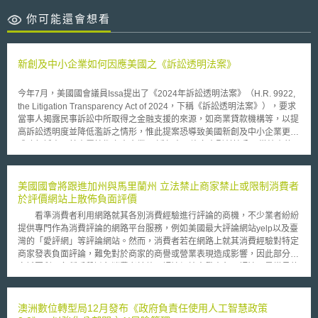
你可能還會想看
新創及中小企業如何因應美國之《訴訟透明法案》
今年7月，美國國會議員Issa提出了《2024年訴訟透明法案》（H.R. 9922,
the Litigation Transparency Act of 2024，下稱《訴訟透明法案》），要求
當事人揭露民事訴訟中所取得之金融支援的來源，如商業貸款機構等，以提
高訴訟透明度並降低濫訴之情形，惟此提案恐導致美國新創及中小企業更難
成功起訴竊取其專屬技術之大企業。 近年來，許多大型科技公司從較小的
競爭對手竊取其專屬技術，然而僅有少數案例成功取得賠償金，如：伊利諾
州地方法院要求Amazon向軟體公司Kove IO支付5.25億美元的賠償金等。
這是由於新創及中小企業縱有證據證明其智慧財產權被盜，在訴訟中多面臨
美國國會將跟進加州與馬里蘭州 立法禁止商家禁止或限制消費者
沒有足夠資力與大型科技公司抗衡之窘境，因此往往被迫接受遠低於其所受
於評價網站上散佈負面評價
損失之和解金。透過這種方式，大型科技公司能掌握技術並支付低於取得該
看準消費者利用網路就其各別消費經驗進行評論的商機，不少業者紛紛
技術授權所需之成本，因此被稱之為「有效侵權（efficient
提供專門作為消費評論的網路平台服務，例如美國最大評論網站yelp以及臺
infringement）」。 新創及中小企業近期透過與第三方金融資助者協議共享
灣的「愛評網」等評論網站。然而，消費者若在網路上就其消費經驗對特定
訴訟取得之賠償等方式，降低其進入訴訟程序的經濟門檻，以對抗大型科技
商家發表負面評論，難免對於商家的商譽或營業表現造成影響，因此部分商
公司所採取之「有效侵權」。然而最近一系列案例顯示，中國大陸所支持的
家試圖利用各種手段避免消費者於熱門評論網站中發表負面評論。最常見的
第三方金融資助者助長了針對美國企業之智財訴訟，引發了國家安全問題，
手段為商家藉由其與消費者間的契約中加入「禁止負面評論約款」
故立法者為降低營業秘密被外國競爭對手取得之風險、避免無意義之訴訟被
（Nondisparagement Clause），向發表負面評論的消費者或經營評價網
廣泛提起，要求當事人揭露其於民事訴訟中所取得之金融支援來源。若《訴
站的業者主張其契約上的權利，但該作法也導致消費者與商家間的法律層出
澳洲數位轉型局12月發布《政府負責任使用人工智慧政策
訟透明法案》通過，原告所採取之法律策略將可能外洩，而第三方金融資助