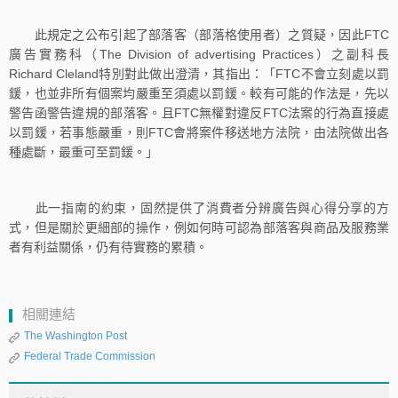
此規定之公布引起了部落客（部落格使用者）之質疑，因此FTC
廣告實務科（The Division of advertising Practices）之副科長
Richard Cleland特別對此做出澄清，其指出：「FTC不會立刻處以罰
鍰，也並非所有個案均嚴重至須處以罰鍰。較有可能的作法是，先以
警告函警告違規的部落客。且FTC無權對違反FTC法案的行為直接處
以罰鍰，若事態嚴重，則FTC會將案件移送地方法院，由法院做出各
種處斷，最重可至罰鍰。」
此一指南的約束，固然提供了消費者分辨廣告與心得分享的方
式，但是關於更細部的操作，例如何時可認為部落客與商品及服務業
者有利益關係，仍有待實務的累積。
相關連結
The Washington Post
Federal Trade Commission