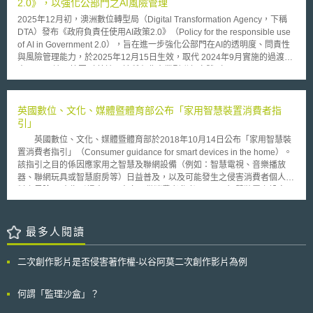
不窮。 較為人所知的爭議案例為，一間位於紐約市的酒店因至該酒店
2.0》，以強化公部門之AI風險管理
者亦將受到各方之抨擊，進而導致新創及中小企業在訴訟中更難取得金融支
參加婚宴的顧客於Yelp等評論網站上留下諸多負面評價，該酒店即依據契約
援。 綜上所述，若要降低訴訟之可能性，新創及中小企業須強化其對於專
2025年12月初，澳洲數位轉型局（Digital Transformation Agency，下稱
向使用場地舉辦婚宴的新婚夫妻， 以每一則負面評價500美元為計，收取一
屬技術之保護，從根本減少專屬技術洩露之風險，以避免訴訟發生或進入後
DTA）發布《政府負責任使用AI政策2.0》（Policy for the responsible use
筆高額的賠償金。另有較特別的案例為，紐約市有一名牙醫師於其與診所病
端訴訟。有鑑於新創及中小企業與大企業相比，在智財保護觀念上更接近學
of AI in Government 2.0），旨在進一步強化公部門在AI的透明度、問責性
患間的契約中明訂授權約款，將任何病患可能於就診後作成的負面評價，以
研單位，且對於營業秘密之管理多未臻完備，因此為確保其能有效落實對營
與風險管理能力，於2025年12月15日生效，取代 2024年9月實施的過渡版
著作權授權的方式授予該名牙醫師，而該名牙醫師復以被授權人的身分，依
業秘密之管控，建議新創及中小企業可參考智慧局所發布之《學研機構營業
本。 一、適用範圍 政策適用於所有非企業型聯邦實體（Non-corporate
據該契約向Yelp等消費評價網站主張刪除網站上針對其所營診所的相關負面
秘密管理實作要領》，量身訂作符合自身需求的營業秘密管理制度，並循序
Commonwealth entities），即不具獨立法人地位、直接隸屬於政府的機關
評價。 因應愈來愈多的商家藉各種手段試圖限制消費者在熱門評價網
完善相應之營業秘密管理措施，以降低專屬技術被竊取的風險。 本文為資
或單位。企業型聯邦實體則被鼓勵自願遵循。政策定位為「補充與強化既有
站上發表負面的消費經驗或評論，加州議院於2014年9月正式表決通過並由
策會科法所創智中心完成之著作，非經同意或授權，不得為轉載、公開播
法制」，非另訂獨立規範，因此在實務中須與公務員行為準則、資安規範及
英國數位、文化、媒體暨體育部公布「家用智慧裝置消費者指
該州州長簽署，於民法中增訂第1670.8條（California Civil Code
送、公開傳輸、改作或重製等利用行為。 本文同步刊登於TIPS網站
資料治理制度併行適用。 二、政策重點 在政策施行的12個月內，適用機關
引」
§1670.8）之規定，使消費者發表消費評論之自由能夠受到更完整的保障。
（https://www.tips.org.tw）
須完成以下要求，以確保落實AI治理架構： （一）制度建置 1. AI 透明度聲
依據該法之規定，消費者有權對其所消費商品或服務的出賣人、出租人或其
英國數位、文化、媒體暨體育部於2018年10月14日公布「家用智慧裝
明：機關須在政策生效後 6 個月內發布「AI 透明度聲明」，公開 AI 使用方
受僱人與代理人發表陳述（statement）；若任何契約禁止或限制消費者發
置消費者指引」（Consumer guidance for smart devices in the home）。
法與現況。聲明中須說明機關風險管理流程、AI 事件通報機制及內外部申訴
表與其消費經驗相關評論之權利，則該契約應屬無效。總檢察長(Attorney
該指引之目的係因應家用之智慧及聯網設備（例如：智慧電視、音樂播放
管道，確保使用過程透明、可追蹤。 2. 人員指定與培訓： 機關須指定制度
General)以下的檢察官或個案消費者可透過民事程序向違反該法律規定者起
器、聯網玩具或智慧廚房等）日益普及，以及可能發生之侵害消費者個人資
問責人員（Accountable officials）以及AI使用案例承辦人（Accountable
訴，法院最高可以將行為人處以初犯2500元美金以及累犯每次5000美元的
料之風險。 本指引提出以下方向，供消費者參考： 一. 智慧裝置之設定
use case owners）。 所有員工皆須進行關於負責任使用AI的培訓，機關並
罰款。 馬里蘭州議會亦於2016年2月表決通過於該州《商業法》
(一) 應閱讀與遵循智慧設備之設定指示。 (二) 確認設備指示是否要
依員工職務權責提供個別員工進階訓練。 3. 建立內部AI使用案例註冊清單
（Commercial Law）中增訂14.1325條（MD. Comm. Law gcl.
求使用者須至製造商網站設定帳號。 (三) 若所設備預設之密碼過於簡單
（Internal AI use case register），以供後續追蹤 該清單至少包含： （1）
§14.1325），該州法規定與上述加州州法同樣保障消費者對其消費經驗加
(例如，0000)，則應更換成較複雜之密碼。 二. 帳號管理 (一) 確保密
最多人閱讀
使用案例負責人（Accountable use case owners）：記錄並持續更新範疇
以評論之權利，且違反該法的行為人除了將負擔1000美元及累犯每次5000
碼複雜性。 (二) 若設備提供雙重驗證功能，消費者應使用之。 (三)
內 AI 使用案例的指定負責人。 （2）風險等級（Risk rating）：AI使用案例
元美金的罰款之外，若構成輕罪(misdemeanor)則可能被處以一年以下的拘
特定產品可能提供遠端存取功能，消費者應於不再家時考慮將該功能關閉。
的風險等級資訊。 （3）異動紀錄：當使用案例的風險評級或負責人變更
二次創作影片是否侵害著作權-以谷阿莫二次創作影片為例
禁，且得併科1000美元罰金。 除了上述二州對保障消費者消費評論的
三. 持續更新應用軟體與Apps (一) 消費者應檢查其設備是否可設定自
時，須即時更新清單。 （4）自定義欄位：各機關可根據其需求，自行增加
法制加以強化之外，美國國會也正在進行相關的立法工作。聯邦參議院於
動更新。 (二) 應安裝最新版本的軟體與Apps。 四. 若接到資安事件
欄位。 （二）AI 使用案例範疇判斷 機關須在評估所有新案例，依以下特徵
2015年12月表決通過《2015年消費者評論自由法》（Consumer Review
之通知，應採取行動 (一) 於接到資安事件通知後，應訪問製造商網站以
何謂「監理沙盒」？
判斷AI應用是否屬於「範疇內（In-scope）」的應用： 1.對個人、社群、組
Act of 2015），該法案（H.R.2110, 114th Cong. (2015-2016)）目前於聯
確認其是否提供後續因應措施等資訊。 (二) 定時確認國家安全網路中心
織或環境造成重大損害。 2.實質影響行政處分或行政決策。 3.在無人工審查