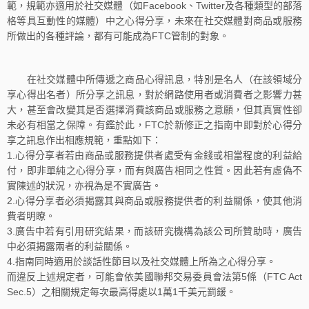
範，規範亦適用於社交媒體（如Facebook、Twitter及各種類型的部落
格等具互動性的媒體）中之心得分享，未來在社交媒體對商品或服務
所做出的各種評論，都有可能成為FTC管制的對象。
在社交媒體中所傳遞之商品心得訊息，特別是名人（在該領域分
享心得出名者）所分享之訊息，對於網路使用者或消費者之影響力甚
大，甚至會改變其是否選擇消費該商品或服務之意願，但其真實性卻
未必有相當之保障。有鑑於此，FTC於新修正之指南中即對於心得分
享之訊息作出相應規範，重點如下：
1.心得分享者若由商品或服務提供者處受有金錢或相當程度的利益給
付，即非單純之心得分享，而有與廣告相同之性質。因此若有虛偽不
實陳述的狀況，亦視為是不實廣告。
2.心得分享者必須揭露其與商品或服務提供者的利益關係，使其他消
費者明瞭。
3.廣告中若有引用研究結果，而該研究機構為該公司所贊助時，廣告
中必須揭露兩者的利益關係。
4.指南同時適用於談話性節目以及社交媒體上所為之心得分享。
而違反上述規定者，可能會依美國聯邦交易委員會法第5條（FTC Act
Sec.5）之相關規定每次最高得處以1萬1千美元罰鍰。