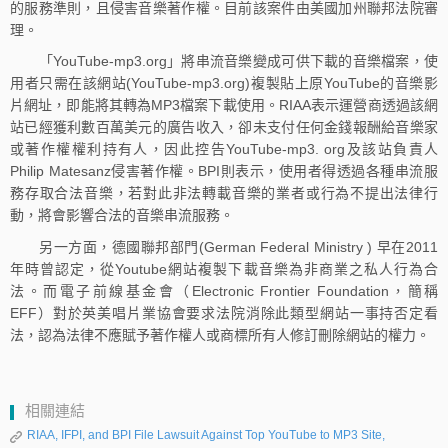
的服務準則，且侵害音樂著作權。目前該案件由美國加州聯邦法院審
理。
「YouTube-mp3.org」將串流音樂變成可供下載的音樂檔案，使
用者只需在該網站(YouTube-mp3.org)複製貼上原YouTube的音樂影
片網址，即能將其轉為MP3檔案下載使用。RIAA表示運營商透過該網
站已經獲利數百萬美元的廣告收入，卻未支付任何金錢報酬給音樂家
或著作權權利持有人，因此控告YouTube-mp3. org及該站負責人
Philip Matesanz侵害著作權。BPI則表示，使用者得透過各種串流服
務存取合法音樂，若對此非法轉載音樂的業者或行為不提出法律行
動，將會影響合法的音樂串流服務。
另一方面，德國聯邦部門(German Federal Ministry ) 早在2011
年時曾認定，從Youtube網站複製下載音樂為非商業之私人行為合
法。而電子前線基金會（Electronic Frontier Foundation，簡稱
EFF）對於英美唱片業協會要求法院消除此類型網站一事持否定看
法，認為法律不應賦予著作權人或商標所有人修訂刪除網站的權力。
相關連結
RIAA, IFPI, and BPI File Lawsuit Against Top YouTube to MP3 Site,