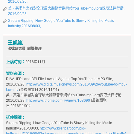
2016/09/26,
美、英唱片業者對全球最大翻錄音樂網站YouTube-mp3.org採取法律行動,
2016/09/28,
Stream Ripping: How Google/YouTube Is Slowly Killing the Music
Industry,2016/08/03,
王凱嵐
法律研究員 編譯整理
上稿時間：
2016年11月
資料來源：
RIAA, IFPI, and BPI File Lawsuit Against Top YouTube to MP3 Site,
2016/09/26,
http://www.digitalmusicnews.com/2016/09/26/youtube-to-mp3-
lawsuit/
(最後瀏覽日:2016/11/01)
美、英唱片業者對全球最大翻錄音樂網站YouTube-mp3.org採取法律行動,
2016/09/28,
http://www.ithome.com.tw/news/108690
(最後瀏覽
日:2016/11/01）
延伸閱讀：
Stream Ripping: How Google/YouTube Is Slowly Killing the Music
Industry,2016/08/03,
http://www.breitbart.com/big-
hollywood/2016/08/03/stream-ripping-google-creating-music-free-literally/