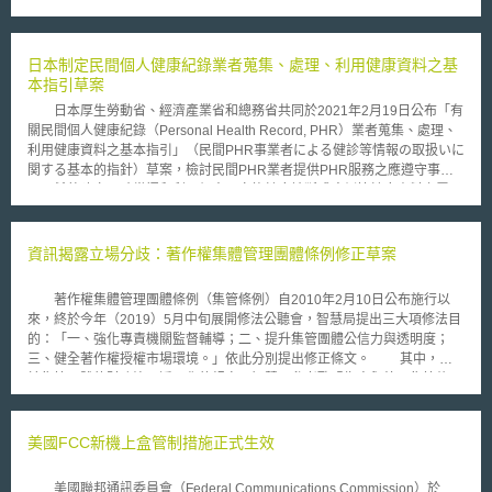
Luckey簽立保密協定。其後Luckey為募集Oculus資金，未經ZeniMax授權
及參與，開始展示含有ZeniMax專有軟體之「Rift」，最後Facebook收購
Oculus。 ZeniMax以Oculus、Luckey、Brendan Iribe（Oculus另一創
辦人）、Carmack為被告，主張其等盜用營業秘密、侵害著作權、違反保密
日本制定民間個人健康紀錄業者蒐集、處理、利用健康資料之基
協定、不公平競爭、不當得利、商標侵權（包括未經許可使用以及錯誤指示
本指引草案
商品來源），並列Facebook為共同被告主張其於收購Oculus即知情，連帶
日本厚生勞動省、經濟產業省和總務省共同於2021年2月19日公布「有
給付20億美元之損害賠償及40億美元之懲罰性賠償。本訴訟於2017年2月1
關民間個人健康紀錄（Personal Health Record, PHR）業者蒐集、處理、
日經陪審團認定Oculus違反保密協定、侵害著作權、錯誤指示商品來源侵害
利用健康資料之基本指引」（民間PHR事業者による健診等情報の取扱いに
商標等共計賠償3億美元，Luckey及Iribe因錯誤指示侵害商標共計賠償2億
関する基本的指針）草案，檢討民間PHR業者提供PHR服務之應遵守事
美元。 以本案來看，Oculus及其創辦人最主要是未經ZeniMax同意而
項，希望建立正確掌握和利用個人、家族健康診斷或病例等健康資料之電子
公開使用ZeniMax的程式碼且宣稱為其公司產出，關於這個部分公司未來在
紀錄制度。 本指引所稱之「健康資料」，係指可用於個人自身健康管
有運用他人公司技術之情形宜透過協商，以共同發表之方式避免侵害創作公
理之敏感性個人資料，如預防接種、健康診斷、用藥資訊等；而適用本指引
司之權利；另創作公司雖未公開技術，然可透過保密協定使營業秘密獲得完
之業者為蒐集、處理、利用上開健康資料並提供PHR服務之業者。根據指引
資訊揭露立場分歧：著作權集體管理團體條例修正草案
善的保障；至於Facebook的部分更凸顯公司於併購前尤應強化盡職查核
規定，PHR業者應針對資訊安全對策、個人資料處理、健康資料之保存管理
（Due Diligence），以免訟累。 本文同步刊登於TIPS網站
和相互運用性及其他等4大面向採取適當措施。首先，在資訊安全對策部
（https://www.tips.org.tw）」
著作權集體管理團體條例（集管條例）自2010年2月10日公布施行以
份，業者需取得風險管理系統之第三方認證（如資訊安全管理系統制度
來，終於今年（2019）5月中旬展開修法公聽會，智慧局提出三大項修法目
（ISMS））；其次，針對個人資料，業者應制定隱私政策和服務利用規
的：「一、強化專責機關監督輔導；二、提升集管團體公信力與透明度；
約，並遵守個資法規定；然後，為確保健康資料之保存管理和相互運用性，
三、健全著作權授權市場環境。」依此分別提出修正條文。 其中，關
系統應具備雙向資料傳輸之功能；最後，本指引提供檢核表供業者自行檢
於集管團體的財務治理透明化的規定，智慧局參考歐盟指令與德國集管條
查，業者亦應在網站上公佈自行檢查結果。
例，增訂集管團體之資產負債表、收支決算表、現金流量表等財務報表之揭
露的法律義務（修正第21條第1項），且「應上網供公眾查閱」（增訂第22
條第2項），係為建立集管團體公信力並強化良善治理與健全體質。 在
美國FCC新機上盒管制措施正式生效
場集管團體持不同意見，認集管團體僅係對身為會員的權利人以及利用人負
責，且每年均已被主管機關與會員檢視相關報表，似無公開上網讓不特定大
美國聯邦通訊委員會（Federal Communications Commission）於