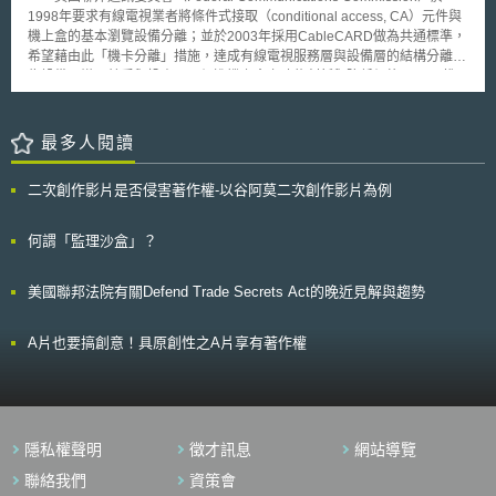
眾開放查閱之理。利用人則提出「重複管理」是須要被解決的議題，以授權
1998年要求有線電視業者將條件式接取（conditional access, CA）元件與
移轉的實務問題舉例，故希望未來修新法有即時性的權利與管理的資訊揭
機上盒的基本瀏覽設備分離；並於2003年採用CableCARD做為共通標準，
露。權利人則反應授權金分配不透明，建議以資訊化的方式讓報酬分配機制
希望藉由此「機卡分離」措施，達成有線電視服務層與設備層的結構分離，
透明化，並可應用區塊鍊技術達成之。
為設備層導入競爭與投資，以促進機上盒之功能創新與降低價格。 惟
本措施2007年實施以來，因CableCARD安裝程序複雜、有線業者與機上盒
製造商態度消極，致實行成效不彰。絕大多數的民眾仍未自購市售機上盒；
且租用有線業者所提供機上盒者，大多未安裝CableCARD。 FCC故於
最多人閱讀
2010年底發佈新命令，希望弭平有線訂戶租用與自購機上盒之落差；本命
令於2011年8月生效，FCC表示將「嚴格執行」以下八項政策。有線業者
二次創作影片是否侵害著作權-以谷阿莫二次創作影片為例
應： (1)提供零售機上盒相容性之精確資訊； (2)提供非租用機上盒之訂戶同
等的頻道套餐折扣； (3)無論租用或自購機上盒，CableCARD之價格必須一
致，且明確揭露費用； (4)不得因租用或自購機上盒而行費率之差別待遇；
何謂「監理沙盒」？
(5)允許訂戶自行安裝CableCARD； (6)專業安裝人員必須到府完整安裝
CableCARD； (7)提供具多重串流（multi-stream）效能之CableCARD；
美國聯邦法院有關Defend Trade Secrets Act的晚近見解與趨勢
(8)確保得以收視所有的線性（linear）頻道。
A片也要搞創意！具原創性之A片享有著作權
隱私權聲明
徵才訊息
網站導覽
聯絡我們
資策會