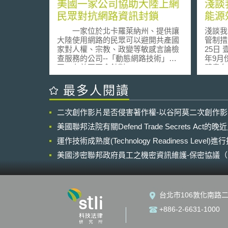
美國一家公司協助大陸上網
淺談
民眾對抗網路資訊封鎖
能源
一家位於北卡羅萊納州、提供讓
淺談我
大陸使用網路的民眾可以避開共產國
管制措施 科技法律研究所 2
家對人權、宗教、政變等敏感言論檢
25日 壹、事件摘要 行政院2012
查服務的公司--「動態網路技術」公
年9月
司，在美國國會針對 Google, Yahoo,
擘畫台
Microsoft and Cisco Systems等在大
中，乃
陸有投資經營的公司舉行聽證會後，
經濟部
最多人閱讀
它所投入的阻撓網路際網路言論檢查
正「指
成果，已經成為國際間注目的焦點。
規定」
二次創作影片是否侵害著作權-以谷阿莫二次創作
在2002年Yahoo就與中共簽下《中國
大之觀
互聯網行業自律公約》，主動檢查和
販店、
美國聯邦法院有關Defend Trade Secrets Act
過濾中共不喜歡的資訊；CISCO則是
店、連
用自己公司生產的路由器和防火牆自
運作技術成熟度(Technology Readiness Level)
售店及
動監視每一個中國用戶瀏灠的網站，
輸場站
美國涉密聯邦政府員工之機密資訊維護-保密協議（Non-disc
一旦發現網站的內容中有被禁止的字
施「冷
NDA）之使用
詞，網路瀏灠就被立即中斷，其瀏灠
泡」及
的網站的網路位址被列入黑名單。
預估每
Google、Yahoo這些公司被認定與大
經濟部
台北市106敦化南路二
陸官方合作封鎖對大陸有異議的意
年總用
見，以獲取進入大陸廣大市場的機
量約占
+886-2-6631-1000
會，因而受到美國國會的關切。在這
韓、日
次聽證會中，國會也注意到了許多的
夏季室