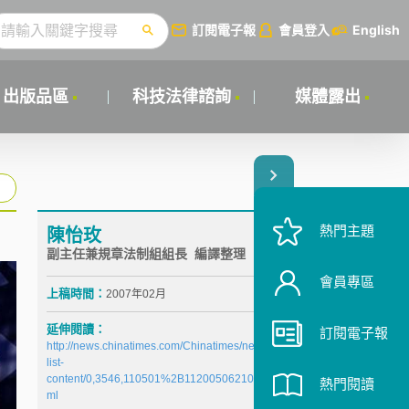
訂閱電子報
會員登入
English
出版品區
科技法律諮詢
媒體露出
熱門主題
陳怡玫
副主任兼規章法制組組長 編譯整理
會員專區
上稿時間：
2007年02月
延伸閱讀：
訂閱電子報
http://news.chinatimes.com/Chinatimes/newslist/news
list-
content/0,3546,110501%2B112005062100022,00.ht
熱門閱讀
ml