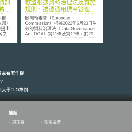
資訊
歐盟根據資料治理法及實施
將作
規則，透過通用標章管理資
準
料中介服務提供者及資料利
本部
歐洲執委會（European
他主義組織
本部）
Commission）根據2022年6月23日生
中提出
效的資料治理法（Data Governance
案之回
Act, DGA）第11條及第17條，於2023
えたサ
年8月9日公布資料治理法及實施規則
（案）
（Commission Implementing
中間レ
Regulation (EU) 2023/1622 of 9
重程
August 2023），該規則明定可用於識
下稱本
別「受認證的歐盟資料中介服務提供
擊造成
者（data intermediation services
、影響
providers）及資料利他主義組織
片享有著作權
以做出
（data altruism organisations）」的
?
取相應
通用標章（Common logos）之細
攻擊判
節，且該通用標章已申請商標註冊，
大學TLO為例-
關專家
以保護其免於遭受不當利用。 經歐盟
布相關
認證的「資料中介服務提供者」向服
務利用者提供服務時，應確保服務利
判斷標
用者（個人及公司）可以有效的控制
連結
溝通與
自己的資料，包含共享資料的對象及
網路侵
時間、可在不同裝置間共享資料等。
資策會
相關連結
件資訊
經歐盟認證的「資料利他主義組織」
則應以全歐盟通用之統一格式的歐洲