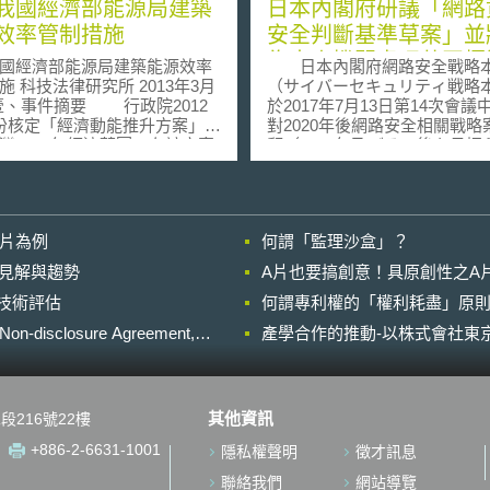
我國經濟部能源局建築
日本內閣府研議「網路
效率管制措施
安全判斷基準草案」並
為未來機關處理共同標
國經濟部能源局建築能源效率
日本內閣府網路安全戰略
013年3月
（サイバーセキュリティ戦略
於2017年7月13日第14次會議
份核定「經濟動能推升方案」，
對2020年後網路安全相關戰略
灣2030年經濟藍圖。在該方案
顧（2020年及びその後を見据
明示能源永續發展的重要性。
イバーセキュリティの在り方
能源局於2013年3月份公告修
－サイバーセキュリティ戦略
定能源用戶應遵行之節約能源
ビュー－），針對網路攻擊嚴
，針對22,349家空調設備用電
度，訂立網路安全判斷基準（
影片為例
何謂「監理沙盒」？
光旅館、百貨公司、零售式量
基準）草案。對於現代網路攻
連鎖超級市場、連鎖便利商
之嚴重程度、資訊之重要程度
的晚近見解與趨勢
A片也要搞創意！具原創性之A
鎖化妝品零售店、連鎖電器零
範圍等情狀，為使相關機關可
進行技術評估
銀行、證券商、郵局、大眾運
何謂專利權的「權利耗盡」原則
適當之處理，進而可以迅速採
及轉運站等合計11類業者，實
之行動，特制訂強化處理網路
losure Agreement,
產學合作的推動-以株式會社東京
氣不外洩」、「禁用白熾燈
斷基準草案。其後將陸續與相
「室內冷氣溫度限值」規定，
委員討論，將於2017年年底發
年可節省2,158萬度電。
政策。 本基準設置目的：為了於
能源局表示，11類服務業100
事故發生時，具有視覺上立即
其他資訊
段216號22樓
電量約71億度，其中空調用電
準，以有助於事故相關主體間
41%。觀鄰近中國大陸、南
理解，並可以做為政府在面對
+886-2-6631-1001
隱私權聲明
徵才訊息
本政府均已針對營業場所訂有
害時判斷之基準，成為相關事
內空調溫度，並由公部門帶頭
共享之體制與方法之基準。 本基
聯絡我們
網站導覽