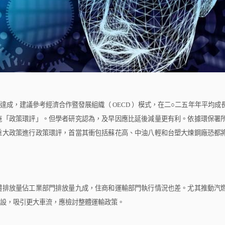
達成，建議參考經濟合作暨發展組織（
OECD
）模式，在二
○
二五年年平均成
施「政策環評」。但學者研究認為，及早因應比延後減量更有利。依據環保署
重大政策進行政策環評，首當其衝包括蘇花高、中油八輕和台塑大煉鋼廠恐都
排放量佔工業部門排放量九成，住商和運輸部門執行情況也差。尤其推動汽
設，吸引更大車流，應檢討整體運輸政策。