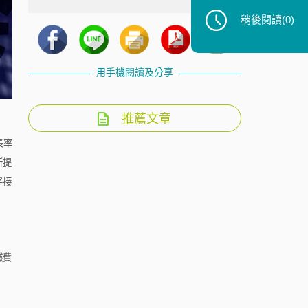
稍後閱讀
(0)
用手機閱讀及分享
推薦文章
長率
所提
將接
燃費