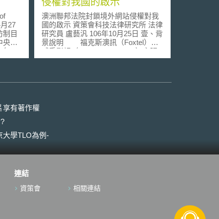
侵權對我國的啟示
f
澳洲聯邦法院封鎖境外網站侵權對我
4月27
國的啟示 資策會科技法律研究所 法律
防制目
研究員 盧藝汎 106年10月25日 壹、背
中央機
景說明 福克斯澳訊（Foxtel）及
，包
威秀影視（Village Roadshow）主張
法官及
其等為電影所有權人及專屬被授權
勵各國
人，境外網站Gomovies、RARBG，
個會員
1337x及EZTV等非所有權人，未經授
式。
權而重製電影，並在境外透過相對人
進行設
Telstra、Optus、Vocus、TPG等「傳
，擬由
輸服務業者(Carriage Service
片享有著作權
成，亦
Providers，下稱CSP)」，使境內網
?
措施之
路使用人得以接取該網站內容。該等
量欲設
境外侵權網站在澳洲以電子方式散布
大學TLO為例-
能的經
未經授權之重製物，已侵害電影所有
其設置
權人及專屬被授權人著作權，且相對
人符合1997年電信法所稱之「設定服
opol）
務提供者」，遂依澳洲著作權法第
連結
性，為
115A條（對CSP提供境外網路位置入
有效，
口之假處分）對相對人提出聲請[1]。
資策會
相關連結
執行互
2017年8月18日澳洲聯邦法院由不同
專責機
庭的法官，分別依福克斯澳訊
法官、
（Foxtel）及威秀影視（Village
網路使
Roadshow）的聲請，命上述相對人