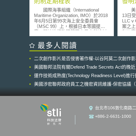
則制定期程表
發明
國際海事組織（International
美國聯
Maritime Organization, IMO）於2018
13日受理O
年6月5日第99次海上安全委員會
LLC v 
（MSC 99）上，根據日本等國提
案之上
案，開始進行監理範圍之界定與檢討
利複審
等相關工作（Regulatory Scoping
行處理
Exercise, RSE）。於MSC 99之會議
邦最高法
最多人閱讀
上，IMO已暫定自駕船之定義與自動
利審判暨
化等級，並於2018年12月3日至12月7
and A
二次創作影片是否侵害著作權-以谷阿莫二次創作
日於英國倫敦召開之MSC 100會議上
審程序
進一步確定RSE框架，公布自駕船規
（broad
美國聯邦法院有關Defend Trade Secrets Act
則之制定期程表，具體措施將分為兩
stan
階段實行。第一階段預計在2019年9
運作技術成熟度(Technology Readiness Level)
第31
月前釐清可能妨礙自駕船航行，或者
終裁決
美國涉密聯邦政府員工之機密資訊維護-保密協議（Non-disc
有修正和確認必要之IMO規定。第二
顯出可
NDA）之使用
階段則規劃在2020年5月召開之MSC
的法庭
102前，檢討為實現自駕船所需修正
中提交
及制定之IMO規則。此外，MSC 100
發明法
台北市106敦化南路二
亦批准2018年5月IMO人為因素、訓
美國憲
練和值班小組委員會（Sub-
有法律
+886-2-6631-1000
Committee on Human element,
否違憲
Training and Watchkeeping, HTW）提
審程序
出之船員「疲勞指引」（Guidelines
案件聯
on Fatigue）修正案，並預計在2019
及專利