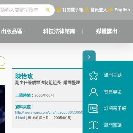
訂閱電子報
會員登入
English
出版品區
科技法律諮詢
媒體露出
熱門主題
陳怡玫
副主任兼規章法制組組長 編譯整理
會員專區
上稿時間：
2005年06月
資料來源：
訂閱電子報
http://news.yam.com/cna/fn/200506/2005061432227
4.html
( 最後瀏覽日期： 2005/6/15)
熱門閱讀