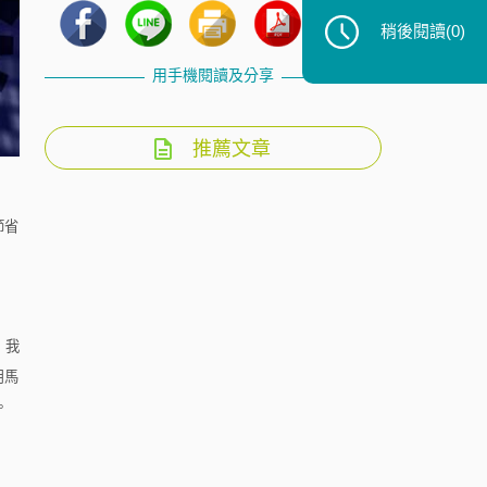
稍後閱讀
(0)
用手機閱讀及分享
推薦文章
節省
，我
用馬
。