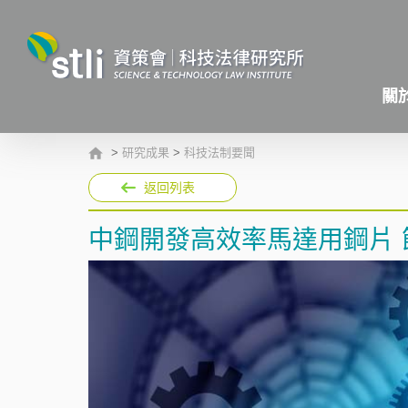
關
>
研究成果
>
科技法制要聞
返回列表
中鋼開發高效率馬達用鋼片 