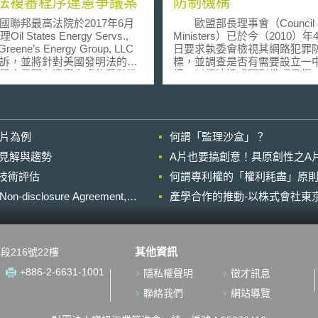
法複審程序違憲爭議案
防制機構
邦最高法院於2017年6月
歐盟部長理事會（Council o
il States Energy Servs.,
Ministers）已於今（2010）年
Greene’s Energy Group, LLC
日要求執委會檢視其網路犯罪
訴，並將針對美國發明法的專
標，並調查是否有需要設立一
程序是否有違憲之虞的爭點進
構，以儘速達成下列幾項目標
。事實上，自從2016年美國聯
括：提高調查人員、檢察官、
院的Cuozzo Speed案認定專
法院相關人員的專業標準、鼓
上訴委員會（Patent Trial
警方資訊分享以及協調歐盟27
ppeal Board, PTAB）之專利複
國間打擊網路犯罪所採取之方
影片為例
何謂「監理沙盒」？
可適用最寬廣合理解釋原則
部長理事會提議由執委會
est reasonable interpretation
立專責機構之可行性調查研究
的晚近見解與趨勢
A片也要搞創意！具原創性之A
dard，BRI）後，針對美國專利法
該專責機構負責前述目標之達
進行技術評估
4條規定美國專利複審程序之最
何謂專利權的「權利耗盡」原則
須評估並監督預防性與調查性
結果不可上訴條款，就已經突
實行。該調查研究中應特別考
losure Agreement,
產學合作的推動-以株式會社東京
能違憲之問題。加以來自各界
立專責機構之目的、範圍及可
之友於MCM訴惠普專利侵權案
費來源，另外亦需考慮是否將
意見書，以促使法院審理美國
於位於海牙的歐盟刑警組織
的專利複審程序究竟有無違反
（European Police Office, Eur
其他資訊
段216號22樓
法第3條及修正法案第7條，而
中。考量網路犯罪跨國界之特
條文賦予行政機關司法權力是
使打擊網路犯罪之相關措施更
+886-2-6631-1001
隱私權聲明
徵才訊息
之議題，也再一次突顯專利複
必須有良好的國際合作及司法
可能存在的違憲問題。 本
助配合。部長理事會認為藉由
聯絡我們
網站導覽
邦最高法院將對PTAB的權限以
構之設立，不僅能夠協助培訓
複審程序進行重新檢視。倘若
警方及檢察官，亦能做為聯繫