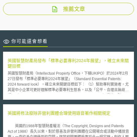
推薦文章
你可能還會想看
英國智慧財產局發布「標準必要專利2024年展望」，確立未來關
鍵目標
英國智慧財產局（Intellectual Property Office，下稱UKIPO）於2024年2月
27日發布「標準必要專利2024年展望」（Standard Essential Patents:
2024 forward look），確立未來關鍵目標如下： （1）幫助專利實施者，尤
其是中小企業可更好理解標準必要專利生態系，以及「公平、合理且無歧
視」（Fair, Reasonable, and Non-Discriminatory, FRAND）授權原則；
（2）針對定價和必要性，提高標準必要專利生態系的透明度； （3）加強
使用仲裁和調解制度，提高爭議解決效率。 為達上述目標，英國計畫導入
以下措施： 1.設立「標準必要專利資源中心」 UKIPO預計在2024年5月前
英國將修法廢除非營利團體合理使用錄音著作相關規定
設立一線上資源中心，以提供工具、指南和其他素材等方式，協助標準必要
專利生態系中之專利實施者。 2.加強與國際及標準制定組織的交流 有鑑於
英國的1988年智慧財產權法（The Copyright, Designs and Patents
SEP是全球性議題，UKIPO將就標準必要專利全球生態系挑戰，加快與其他
Act of 1988）長久以來，對於慈善及非營利團體在公開場合或活動中播放音
國家有關當局的討論；UKIPO並將就智慧財產權政策及中小企業參與標準化