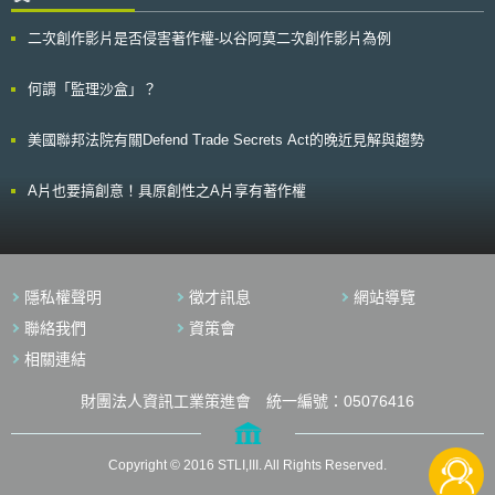
令的提案，並於2019年1月達成協議。 此次修正將該指令更名為「開放
在作品上之呈現方式，僅展現功能性質，也就是說啦啦隊服上的圖樣設計為
資料與公部門資訊指令」（The Directive on the Open Data and Public
凸顯啦啦隊服功能，該些圖樣具功能性而不受著作權所保護。而Varsity公司
二次創作影片是否侵害著作權-以谷阿莫二次創作影片為例
Sector Information，以下稱新指令），預計能排除目前仍存在的公部門資
主張設計師構思設計時並未被要求須考量啦啦隊服之功能、或實際製造之可
訊取得障礙，並且要求將政府資助研究所產出的研究資料（publicly funded
行性，因此該設計不涉及功能性，而可受美國著作權法所保護。 資料來
research data）也開放給公眾。此次修正的重點內容如下： 1、所有依據國
何謂「監理沙盒」？
源：美國田納西州西區聯邦地區法院判決 圖二 Varsity公司之五件美國平面
家取用文件規定（national access to documents rules）下可取用的公部門
美術著作 美國田納西州西區聯邦地區法院法官[3]認為Varsity公司啦啦
資訊，原則上可以免費再利用，或者公部門可以收取為了提供、傳播資料所
隊服可承受劇烈動作、吸汗等功能係屬於實用物品、且其顏色與設計在概念
美國聯邦法院有關Defend Trade Secrets Act的晚近見解與趨勢
產出的費用，但該費用以不超過邊際成本（marginal costs）為限。這項改
上無法從所依附的啦啦隊服分離，而認定該設計不被著作權法所保護，即
變，將使更多的中小企業和新成立公司能順利進入資料經濟市場。 2、新指
Varsity公司所擁有之著作權無效，並在簡易法庭中認同Star公司之見解：啦
令特別指出統計資料或地理空間資料屬於高價值資料集（high-value
A片也要搞創意！具原創性之A片享有著作權
啦隊員因穿著隊服而產生啦啦隊效果，使觀察者看到穿著啦啦隊服者而知道
datasets），這些資料集具有高商業潛力，可以加速各種資訊產品或增值服
其為啦啦隊員，若少了啦啦隊服上的設計則失去啦啦隊意象，認為該啦啦隊
務的產出，例如人工智慧。而新指令特別要求這些資料集應免費提供、使機
服具備功能性而無法受著作權所保護，故Star公司無從侵害Varsity公司之五
器可讀，且透過應用程式介面（APIs）使他人能取用。但經評估後發現免費
件平面美術著作。 本案經Varsity公司上訴，聯邦第六巡迴上訴法院於
提供會造成市場競爭扭曲時，則不在此限。 3、關於公營事業及公共運輸所
2015年推翻了一審法院判決[4]，認為Varsity公司啦啦隊服上之設計為圖形
產生的有價值資料，不在現行PSI Directive規範範圍內，而各國對於是否必
設計[5]且可被分離、獨立於啦啦隊服，即圖形設計與啦啦隊服可各別存在，
隱私權聲明
徵才訊息
網站導覽
須提供資料有著不同的規定，但現在都必須依照新指令的規定使公眾可以免
使該些設計可被著作權法所保護。 一、Varsity公司具有有效之著作權
費再利用，不過仍可設定合理規費來收回相關行政費用。 4、有些公部門與
聯絡我們
資策會
（ownership of a valid copyright） Varsity公司分別於2005年至2008
私人企業制定了複雜的資料協定，導致公部門資訊被壟斷，新指令則要求各
年間於美國著作權局(Copyright Office)完成前述五件平面美術著作註冊，得
相關連結
會員國應落實資訊透明，以及限制公部門與私部門訂立排除其他人可再利用
以推定Varsity公司擁有原創著作。 二、Star公司所抄襲之元素為著作保
公部門資訊的協定。 5、促進公部門資訊以動態即時資料方式發布，並透過
護標的 針對證明Star公司是否抄襲，Varsity公司須考量Star公司在創作
財團法人資訊工業策進會 統一編號：05076416
使用者介面(APIs)使更多動態即時資料能被使用。而這也將使企業發展創新
時是否以其著作當作創作模型之事實問題（a factual matter）、進而判斷受
產品或服務，例如行動APP。 6、關於政府資助的研究，新指令將促進「政
Star公司所抄襲之元素是否為著作保護標地之法律問題（a legal matter）。
府資助研究而產出的研究資料」能更容易的被再利用，故各成員國被要求建
上訴法院針對法律問題進行討論，列有分離性判斷原則之五個提問，並
立一致的再利用政策，使這些研究資料能透過資料庫（repository）被開放
Copyright © 2016 STLI,III. All Rights Reserved.
針對Varsity公司設計之分離性進行分析，如表一所示。 表一 以上訴法院分
取用（open access），包含先前已經存入該資料庫的資料。 總而言
離性判斷原則比對Varsity公司之設計 上訴法院分離性判斷原則 比對Varsity