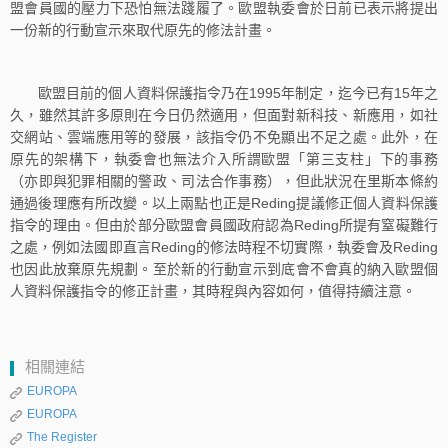
盟會員國的壓力下恐怕無法踐履了。歐盟執委會於日前已表示將提出
一份新的行動宣示來取代原先的修法計畫。
歐盟目前的個人資料保護指令乃在1995年制定，迄今已有15年之
久，雖然其許多原則在今日仍然適用，但面對新科技、新應用，如社
交網站、雲端應用等的發展，該指令仍不免顯出不足之處。此外，在
原先的架構下，執委會也無法介入所謂歐盟「第三支柱」下的事務
（亦即與犯罪相關的警政、司法合作事務），但此狀況在里斯本條約
通過後理應有所改變。以上兩點也正是Reding提議修正個人資料保護
指令的理由。但由於部分歐盟會員國政府認為Reding所提有窒礙難行
之處，例如法國即直言Reding的修法時程不切實際，執委會及Reding
也因此放棄原先規劃。至於新的行動宣示到底會不會真的納入歐盟個
人資料保護指令的修正計畫，其時程與內容如何，值得持續注意。
相關連結
EUROPA
EUROPA
The Register