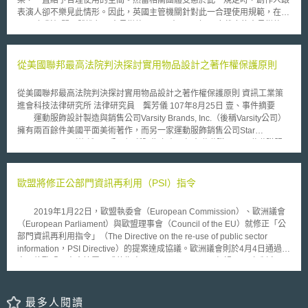
樂，一直給予合理使用的空間。然當相關團體受惠於此一規定時，創作人跟
等事宜，加強與標準制定組織之間的合作。 在推動上述措施後，UKIPO預
表演人卻不樂見此情形。因此，英國主管機關針對此一合理使用規範，在
計於2024年至2025年間展開一場「與技術相關」的公眾意見徵集（a
2008年對相關團體進行了意見徵詢。 在2008年10底截止的意見徵詢
public technical consultation）。UKIPO表示，任何需要進行SEP立、修法
中，對於改變錄音著作與表演人權利的公開演播合理使用空間，提供了下列
的方法都將是公眾意見徵集的一部分，惟不會包括「當標準必要專利被侵害
三個選項： 一、 完全廢除此一合理使用空間 二、 縮小適用的團體範疇
時，是否要限制核發禁制令（injunction）」一事。
三、 廢除合理使用空間，但權利人只能以對雙方都公平的費率收取權利金
從美國聯邦最高法院判決探討實用物品設計之著作權保護原則
近日，英國政府宣布根據前述的意見徵詢結果，將廢除慈善與非營利團
體的合理使用規定，從2010年4月開始這些團體將必須負擔一個固定的年
從美國聯邦最高法院判決探討實用物品設計之著作權保護原則 資訊工業策
費，才能在活動或公開場合中使用音樂，但截至目前為止，使用的費率為何
進會科技法律研究所 法律研究員 龔芳儀 107年8月25日 壹、事件摘要
尚未確定，但主管機關表示，希望一年不超過100英鎊。 主管機關接下
運動服飾設計製造與銷售公司Varsity Brands, Inc.（後稱Varsity公司）
來將對費率部分開始徵詢意見，對於1988年智慧財產權法也預期會進行修
擁有兩百餘件美國平面美術著作，而另一家運動服飾銷售公司Star
正，並於2010年4月開始落實相關規範。這樣的改變對於慈善團體而言固然
Athletica, LLC（後稱Star公司）所販售之產品包含啦啦隊用品及啦啦隊服
感到失望，相關團體也以未來在活動場合中，不播放音樂或不付權利金來做
等。 Varsity公司於2014年向美國田納西州西區聯邦地區法院對Star公
為要脅，但整體發展仍有待後續觀察。
司提起著作權、商標權等侵權訴訟，本文將針對著作權爭議進行討論，
Varsity公司控告Star公司於2010年的產品型錄與網站中所展示的啦啦隊服相
歐盟將修正公部門資訊再利用（PSI）指令
似於其五件已註冊為美國著作之啦啦隊服設計，請參見圖一。 資料來源：
JD Supra, LLC彙整 圖一 Varsity公司指出Star公司之啦啦隊服相似於Varsity
2019年1月22日，歐盟執委會（European Commission）、歐洲議會
公司已註冊為美國著作之啦啦隊服設計[1] Varsity公司所擁有之五件平
（European Parliament）與歐盟理事會（Council of the EU）就修正「公
面美術著作[2]，如圖二所示，其中兩件（Design 299A與Design 299B）為
部門資訊再利用指令」（The Directive on the re-use of public sector
啦啦隊服照片，另三件（Design 074、Design 078與Design 0815）為啦
information，PSI Directive）的提案達成協議。歐洲議會則於4月4日通過提
啦隊服之設計圖稿。被告Star公司認為Varsity公司之設計圖稿明顯是以啦啦
案，待歐盟理事會簽署正式的指令。 PSI Directive經過2003年制定
隊服之輪廓進行設計，且當隊服缺乏設計時便成為空白之布料而失去啦啦隊
（Directive 2003/98/EC）、2013年修正（Directive 2013/37/EU），於
服之功能，因此該些設計具有功能性，進而不符合美國著作權法第1302條
2017年為了履行指令規定的定期審查義務，召開了公眾線上諮詢，之後歐
第4項所指「設計之呈現僅為功能實現（dictated solely by a utilitarian
盟執委會根據諮詢結果及對指令的影響評估，於2018年4月25日通過修訂指
最多人閱讀
function of the article that embodies it）」而不受保護之設計項目，即設計