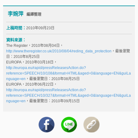
李婉萍
編譯整理
上稿時間：
2010年09月23日
資料來源：
The Register，2010年08月04日，
http://www.theregister.co.uk/2010/08/04/reding_data_protection
，最後瀏覽
日：2010年8月25日
EUROPA，2010年03月18日，
http://europa.eu/rapid/pressReleasesAction.do?
reference=SPEECH/10/108&format=HTML&aged=0&language=EN&guiLa
nguage=en
，最後瀏覽日：2010年08月25日
EUROPA，2010年06月22日，
http://europa.eu/rapid/pressReleasesAction.do?
reference=SPEECH/10/327&format=HTML&aged=0&language=EN&guiLa
nguage=en
，最後瀏覽日：2010年09月15日