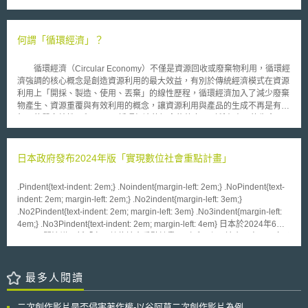
據，UTvoters.com創辦人Tom Alciere透過向該州政府申請並取得該州選民
關意見後，決定不再繼續推動綠色分類標準。於資源有限下，政府將專注於
資訊後，建置該網站。透過該網站系統，任何人可查詢該州選民選舉資料。
落實產業界認為對於加速淨零轉型投資具更高優先性與影響力之政策，同時
Tom Alciere指出，倘選民認為他們資訊被公布網站上並不合理，他們可以
持續評估是否需採取更多措施以預防漂綠行為。
要求移除網站上的資訊，但這些資訊仍被記錄在該州數據庫中，且仍可被公
何謂「循環經濟」？
開取得。 該州負責選舉主任委員Mark Thomas指出，倘能證明自身安
全因資料遭公開而陷入危險，或具有某些情況如屬政府官員（例如州市長或
循環經濟（Circular Economy）不僅是資源回收或廢棄物利用，循環經
參議員）等資料，基於安全考量，得移除數據庫之資料。 該州選民認
濟強調的核心概念是創造資源利用的最大效益，有別於傳統經濟模式在資源
為他們資料如同信用卡被竊一般的遭到洩漏，且不應被公開於網路；該州參
利用上「開採、製造、使用、丟棄」的線性歷程，循環經濟加入了減少廢棄
議員Karen Mayne亦認為該不合理制度須做改變，政府一方面應鼓勵民眾參
物產生、資源重覆與有效利用的概念，讓資源利用與產品的生成不再是有去
與投票，但非在過程中犧牲與公開選民的個人資料。 相關修正案之建
無回的單向線性歷程。 循環經濟的概念能夠套用到所有產品的生命歷
議，限制該類資料僅能作為「政治」上的使用，且應排除與網路連結。若違
程當中，自產品設計、生產、物流、銷售、使用、回收，到投入新的產品生
反，則將面臨6個月以上有期徒刑及1,000美元以上之罰金。
命歷程，以環型的資源利用歷程，加入各種資源再利用的方式，並盡可能減
少真正廢棄物的生成。與此相關聯的包含新興科技如大數據、物聯網之應
日本政府發布2024年版「實現數位社會重點計畫」
用，到創新商業模式的生成，都可以是循環經濟的一部分。 循環經濟
所揭示的概念，是讓產業發展與環境保護能攜手同行，創造資源利用的最大
.Pindent{text-indent: 2em;} .Noindent{margin-left: 2em;} .NoPindent{text-
效益。在歐盟「展望2020計畫」（Horizon 2020）當中，也同樣把循環經
indent: 2em; margin-left: 2em;} .No2indent{margin-left: 3em;}
濟列為計畫的重要領域之一，循環經濟時代來臨所揭櫫的不僅僅是在資源回
.No2Pindent{text-indent: 2em; margin-left: 3em} .No3indent{margin-left:
收、或是幾種廢棄物再利用的技術，而是對經濟體系當中資源運用歷程的重
4em;} .No3Pindent{text-indent: 2em; margin-left: 4em} 日本於2024年6月
新形塑，與新興科技及商業模式創新均密不可分。
21日內閣決議更新「實現數位社會重點計畫」（デジタル社会の実現に向け
た重点計画），作為日本最新數位與資料治理革新之上位政策，以達成實現
Society5.0以及整合並協調各機關數位政策之目標，力求克服日本近年面臨
人口減少、勞動力不足、產業競爭力下降、災害風險等之課題。 「實現數
最多人閱讀
位社會重點計畫」自2021年發布第一版起，即以六項願景整合相關政策，
分別為： 1. 數位化實現成長：數位轉型推動整體社會的生產力與競爭力；
二次創作影片是否侵害著作權-以谷阿莫二次創作影片為例