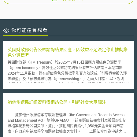
你可能還會想看
英國財政部公告公眾諮詢結果回應，因效益不足決定停止推動綠
色分類標準
英國財政部（HM Treasury）於2025年7月15日回應有關綠色分類標準
（green taxanomy）實效性之公眾諮詢結果並發布評估結論。本諮詢於
2024年11月啟動，旨在評估綠色分類標準能否有效達成「引導資金投入淨
零轉型」及「預防漂綠行為（greenwashing）」之兩大目標。 以下說明利
害關係人回饋意見重點內容： （1）引導資金投入淨零轉型 金融機構受訪者
多認為分類標準並非引導資金流向之關鍵政策工具，僅能作為投資考量之其
中一項參考依據，而對最終決策影響有限；並認為就特定產業制定去碳路線
圖，同時闡明未來投資監理法規、補助獎勵計畫、稅制變革等，始為有效引
猶他州選民詳細資料遭網站公開，引起社會大眾關注
導淨零轉型投資之政策措施。 （2）預防漂綠行為 跨國企業受訪者擔憂英國
建立自身分類體系將導致國際標準更加零碎，同項經濟活動於不同司法管轄
據猶他州政府檔案存取及管理法（the Government Records Access
區可能被歸類為不同屬性，反而增添漂綠風險；並認為既有政策規範足以應
and Management Act，簡稱GRAMA），該州選民註冊資料及投票歷史紀
對漂綠問題，如「競爭與市場管理局」（Competition Markets Authority,
錄檔案屬於得公開資訊，據此，猶他州民得給付1,050元美金並填寫申請
CMA）與「廣告標準管理局」（Advertising Standards Authority, ASA）為
表，向政府申請取得全州選民數據庫之資料。 上開法令作為申請之依
確保綠色聲明正確性所發布之相關指引等。 綜上所述，英國政府於審酌相