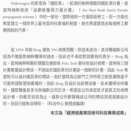
Volkswagen
的原意為「國民車」，起源於納粹德國的國民車計畫，是
當時納粹政府「由歡愉獲得力量計畫」（
the Nazi Kraft durch Freude
propaganda scheme
）中的一部份，當時政府一方面奴役勞工，但一方面也
希望建立一個世界上最完善的社會福利制度，故也希望建造出每個勞工都
開得起的汽車。
從
1950
年起
Borg
便為
VW
商標而戰，但從未成功。其非難福斯公司
因為不敢面對納粹難堪的過去，因此也不承認對其應負的責任。
Borg
指
出，當時納粹時期的德國交通部長
Fritz Todt
委任他設計商標，當時有三個
計畫需要設計標誌，不過由於國民車的計畫是一個新的計畫，因此
Todt
希
望他可以設計國民車的標誌。由於當時為公部門工作所得之創意產物是不
可能申請智慧財產權的，因此
Borg
在設計出該標誌後，並未獲得任何權
利，儘管戰後其多次與福斯公司交涉，希望該公司承認其才是真正的商標
設計者，但截至目前為止，福斯公司都聲稱該公司的標誌到底是誰設計
的，目前已經無法得知。（科法中心
劉憶成編譯）
本文為「經濟部產業技術司科技專案成果」