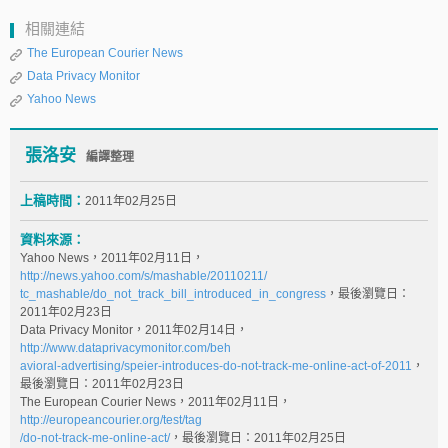
相關連結
The European Courier News
Data Privacy Monitor
Yahoo News
張洛安
編譯整理
上稿時間：
2011年02月25日
資料來源：
Yahoo News，2011年02月11日，
http://news.yahoo.com/s/mashable/20110211/
tc_mashable/do_not_track_bill_introduced_in_congress
，最後瀏覽日：
2011年02月23日
Data Privacy Monitor，2011年02月14日，
http://www.dataprivacymonitor.com/beh
avioral-advertising/speier-introduces-do-not-track-me-online-act-of-2011
，
最後瀏覽日：2011年02月23日
The European Courier News，2011年02月11日，
http://europeancourier.org/test/tag
/do-not-track-me-online-act/
，最後瀏覽日：2011年02月25日