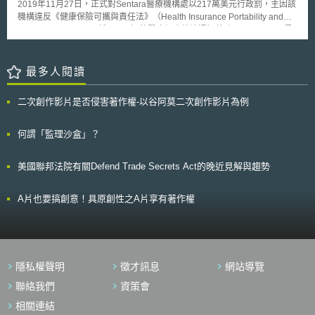
2019年11月27日，正式對Sentara醫療機構處以217萬美元行政罰，主因該
醫事人員及其他健康從業人員針對EHD之義務； （3）第三章為EHR系統與
機構違反《健康保險可攜與責任法》（Health Insurance Portability and
福祉應用（EHR systems and wellness applications），其主要重點為
Accountability Act, 下稱HIPAA）的醫療個資外洩通知義務。 HIPAA是
EHR系統之強制性自我認證計畫（mandatory self-certification scheme），
美國有關醫療個資管理的主要規範，依據HIPAA第164.400條以下「違反通
要求其需符合可互通性與安全性等基本要求，並界定EHR系統中各經濟營運
知規則」（Breach Notification Rule）規定，當超過500位病患的「受保護
商（economic operator）之義務、EHR系統合規（conformity）要求，並
健康資訊」（Protected Health Information, 下稱PHI）遭受不當使用或被外
最多人閱讀
負責EHR系統市場監督機構之義務； （4）第四章為電子健康資料之二次利
洩時，除應通知受害人外，還必須立即告知HHS以及在當地知名媒體發布新
用（Secondary use of electronic health data），如將資料用於研究、創
聞。而OCR主要負責檢查受規範機構，是否確實執行HIPAA隱私、安全和違
新、政策制定、患者安全或監管活動。本章定義一組資料類型，規範可利用
二次創作影片是否侵害著作權-以谷阿莫二次創作影片為例
反通知規則。 而在2017年4月，HHS收到指控Sentara將含有病患姓
之既定目的以及受禁止之目的（如商業廣告、增加保險、開發危險產品），
名、帳號、就診日期等涉及PHI的帳單發送到錯誤地址，造成557名病患個
並規定會員國必須建立健康資料近用機構（health data access body），以
資外洩。Sentara卻認為該帳單內容未含有病患病歷、治療資訊或其他診斷
何謂「監理沙盒」？
便電子健康資料的二次利用，並確保由資料持有者所產生之電子資料可提供
紀錄，且僅有8人被影響，並非HIPAA應進行個資外洩通知義務之範疇，故
給資料使用者； （5）第五章為其他行動（Additional actions），其旨在提
不依規定程序通報HHS。不過OCR認為依HIPAA第160.103條規定，PHI包
出其他措施以促進會員國之能量建構（capacity building），以配合EHDS
美國聯邦法院有關Defend Trade Secrets Act的晚近見解與趨勢
含病史、保險資訊、就醫紀錄（含日期）、身心健康狀態等可識別個人之健
之發展，包括數位公共服務之資訊交換、資金，並規範於EHDS下非個人資
康資訊。因此認為Sentara確實違反個資外洩通知義務，予以罰款並命檢討
料之國際近用規定； （6）第六章為歐洲治理與協調（European
改善。 Sentara醫療機構服務範圍橫跨美國維吉尼亞州（Virginia）和
A片也要搞創意！具原創性之A片享有著作權
governance and coordination），其創建「歐洲健康資料空間委員會」
北卡羅來納州（North Carolina），共有12家急性照護醫院、10家護理中心
（European Health Data Space Board, EHDS Board），促進數位健康當
和3家照護機構，為美國最具知名的大型非營利醫療機構之一。這次重罰也
局及健康資料近用機構之間的合作，特別是電子健康資料之原始與二次利用
告誡國內醫療機構當發生敏感性醫療個資外洩時應從嚴判斷，以避免民眾對
間之關係，並包含歐盟基礎設施聯合管理小組（joint controllership groups
醫療照護單位失去信任，確保國內醫療機構體系應恪遵HIPAA規範。
for EU infrastructure）相關規定，其任務在於就電子健康資料之原始與二次
利用所需之跨境數位基礎建設進行相關決策； （7）第七章為授權與委員會
隱私權聲明
徵才訊息
網站導覽
（Delegation and Committee），其允許歐盟執委會通過關於EHDS之授權
聯絡我們
資策會
法案（delegated acts），並希望根據C (2016) 3301號決定成立一個專家
小組，以便於準備授權法案、實施本規則時提供建議與協助； （8）第八章
相關連結
為附則（Miscellaneous）規定，其中包含關於合作與處罰之規定，以及要