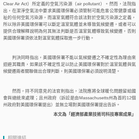
Clear Air Act）所定義的空氣污染源（air pollutant）。然而，法院指
出，在潔淨空氣法中要求美國環保署必須管制可能危害公眾健康或福
祉的任何空氣污染源，而溫室氣體符合該法對於空氣污染源之定義，
所以除非美國環保署可以斷定溫室氣體並未導致氣候變遷，或者可以
提供合理解釋說明為何其無法判斷是否溫室氣體導致氣候變遷，否則
美國環保署須依法對溫室氣體採取進一步行動。
判決同時指出，美國環保署不能以氣候變遷之不確定性為理由來
迴避其職責，如果該不確定性足以防止美國環保署對於溫室氣體與氣
候變遷兩者關聯做出合理判斷，則美國環保署必須說明清楚。
然而，持不同意見的法官則指出，法院應將全球暖化問題留給國
會與總統來處理；且州政府（訴訟是由Massachusetts州為首的12個
州政府對美國環保署提出）並無立場對美國環保署提出告訴。
本文為「經濟部產業技術司科技專案成果」
相關連結