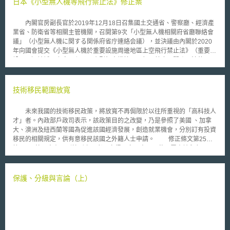
日本《小型無人機等飛行禁止法》修正案
內閣官房副長官於2019年12月18日召集國土交通省、警察廳、經濟產
業省、防衛省等相關主管機關，召開第9次「小型無人機相關府省廳聯絡會
議」（小型無人機に関する関係府省庁連絡会議），並決議由內閣於2020
年向國會提交《小型無人機於重要設施周邊地區上空飛行禁止法》（重要施
設の周辺地域の上空における小型無人機等の飛行の禁止に関する法律，以
下簡稱「小型無人機等飛行禁止法」）修正案，將重要國際機場及其周邊地
區列為小型無人機的永久禁航區。 《小型無人機等飛行禁止法》之目
的係禁止小型無人機於國家重要設施上空飛行，以防患於未然，並維護國政
技術移民範圍放寬
中樞機能和良好國際關係，以及確保公共安全。依該法第2條、第9條第1項
之規定，小型無人機之禁航區域包含國會議事堂、內閣總理大臣官邸、其他
未來我國的技術移民政策，將放寬不再侷限於以往所重視的「高科技人
國家重要設施等、外國領事館等、國防相關設施和核能電廠，以及設施周邊
才」者。內政部戶政司表示，該政策目的之改變，乃是參照了美國 、加拿
經指定之地區。 而在機場部分，為預防危險並確保大會能順利準備及
大、澳洲及紐西蘭等國為促進該國經濟發展，創造就業機會，分別訂有投資
營運，日本已透過《世界盃橄欖球賽特別措施法》（ラグビーＷ杯特措法）
移民的相關規定，供有意移民該國之外籍人士申請。 修正條文第25條
及《東京奧運暨帕運特別措施法》（東京五輪・パラリンピック特措法），
第3項：外國人有下列情形之一者，亦得以向入出國及移民署申請永久居
將國土交通大臣指定之機場及其周圍300米地區增列為小型無人機禁航區，
留：一 、對我國有特殊貢獻；二、為我國所需之高級專業人才。第4項：外
但僅為大會期間的暫時性措施。內閣考量小型無人機之飛行可能會影響機場
國人得向入出國及移民署申請在我國投資移民，經審核許可且實行投資者，
功能運行，甚至對經濟帶來重大不良影響，欲透過《小型無人機等飛行禁止
同意其永久居留。 因此，為了趨近國際化的趨勢，在本次的「入出國
保護、分級與言論（上）
法》修正案，將該暫時性措施改為永久措施。
及移民法修正草案」中，將過去偏重於「高科技人才」的引入，擴大為「高
級專業人才」；並且新增「投資移民」之外國人得以直接申請永久居留，以
滿足多元化的經濟與社會需要。至於「大陸技術人才」亦視為外籍技術人士
看待。