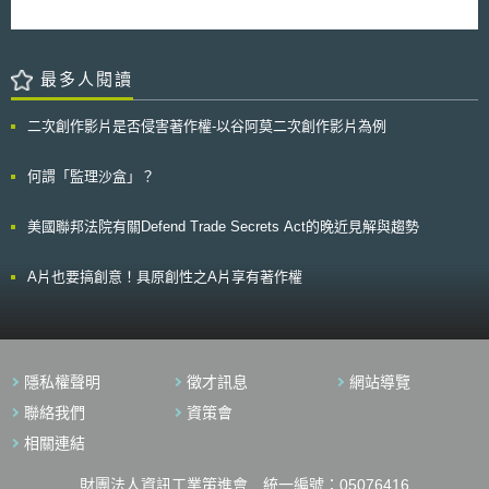
最多人閱讀
二次創作影片是否侵害著作權-以谷阿莫二次創作影片為例
何謂「監理沙盒」？
美國聯邦法院有關Defend Trade Secrets Act的晚近見解與趨勢
A片也要搞創意！具原創性之A片享有著作權
隱私權聲明
徵才訊息
網站導覽
聯絡我們
資策會
相關連結
財團法人資訊工業策進會 統一編號：05076416