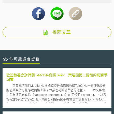
推薦文章
你可能還會想看
歐盟執委會對荷蘭T-Mobile併購Tele2一案展開第二階段的反競爭
調查
荷蘭電信商T-Mobile NL根據歐盟併購條例收購Tele2 NL一案使執委會
擔心其合併可能導致價格上漲，並損害荷蘭消費者的權益。 本交易案
主角為德意志電信（Deutsche Telekom, DT）的子公司T-Mobile NL，以及
Tele2的子公司Tele2 NL，兩者分別是荷蘭手機電信市場的第3大和第4大業
者。T-Mobile NL在去年12月宣布將以2.21億美元的現金收購Tele2 NL，並
持有合併後公司25％的股權。本併購案將使荷蘭的手機電信商數量從4個減
少到3個。但合併後的新公司仍無法超過前兩大電信公司KPN和Vodafone。