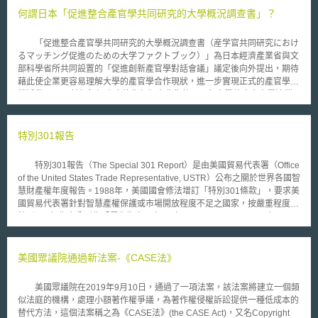
DT表示，合併後的公司將在T-Mobile品牌下運營，新公司由於規模增
何謂日本「促進整合產官學共同研究的大學概況調查書」？
長，將能夠打破目前KPN與Vodafone的雙佔市場。結合原來2間公司的資
源，可以帶給電信市場更有效的競爭，並有利於5G佈局。 執委會的初
「促進整合產官學共同研究的大學概況調查書（産学官共同研究におけ
步調查確定了以下主要爭點： 目前T-Mobile NL和Tele2 NL 在荷蘭手機電信
るマッチング促進のための大学ファクトブック）」為日本經濟產業省與文
市場相互競爭。執委會擔心本併購案會減少市場參與者的數量，使剩下的業
部科學省所共同設置的「促進創新產官學對話會議」議定後向外提出，期待
者更不願進行有效競爭。可能導致價格上漲和投資減少。 執委會還打
藉此使企業更容易理解大學的產官學合作現狀，進一步實現正式的產官學連
算進一步調查另外2個問題： 合併後電信商數量的減少可能會削弱競爭壓
攜活動。 該概況調查書的先行版中收集整理了各大學整合產官學連攜
力，並增加電信商聯合行為的可能性，並提高價格； 除了4家擁有基礎設施
的實績等資訊，2018年發布的正式版則統整日本327所大學的情報，擴充並
手機電信商之外，還有一些活躍在市場中的虛擬電信商，它們使用其他業者
更新了該概況調查書的內容，包含：1.產學連攜相關的聯絡窗口資訊等；2.
的基礎設施向消費者提供電信服務。 執委會擔心，未來虛擬電信商如
產官學連攜活動的配套方針與往後期待重點化的事項；3.產學連攜之本部機
特別301報告
想利用基礎設施，可能遭受更多阻礙。
能的相關情報；4.面向正式共同研究的配套措施，如平均交涉期間、跨領域
型共同研究；5.各大學之專精領域及其實例；6.資金、資產及智慧財產相關
特別301報告（The Special 301 Report）是由美國貿易代表署（Office
連的持有使用狀況；7.大學發起的創投事業數及其支援體制；8.混合僱用制
of the United States Trade Representative, USTR）公布之關於世界各國智
度的狀況。
慧財產權年度報告。1988年，美國國會修法增訂「特別301條款」，要求美
國貿易代表署針對智慧產權保護或市場開放程度不足之國家，按嚴重程度於
特別301報告中分列為「優先指定國家」（Priority Foreign Country）、
「優先觀察名單」（Priority Watch List）和「一般觀察名單」（Watch
List），並對「優先指定國家」啟動調查及協商談判。 美國每年對世界
各國是否有效保護智慧財產權進行審查，並提出特別301報告。報告羅列範
美國眾議院通過新法案-《CASE法》
圍廣泛，包含： 世界各國智財權保護以及執法有效性； 網路銷售各種盜版
及仿冒商標之商品情形； 世界各國貿易壁壘（market access barriers），
美國眾議院在2019年9月10日，通過了一項法案，該法案將建立一個類
例如貿易市場不透明、歧視性、或其他限制貿易的措施等，是否妨礙取得醫
似法庭的機構，處理小額著作權爭議，為著作權侵權訴訟提供一種低成本的
療保健（healthcare）或其他受智財權保護的資訊。 2019特別 301 報
替代方法，這個法案稱之為《CASE法》(the CASE Act)，又名Copyright