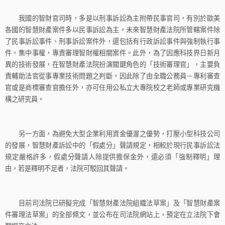
我國的智財官司時，多是以刑事訴訟為主附帶民事官司，有別於歐美
各國的智慧財產案件多以民事訴訟為主。未來智慧財產法院所管轄案件除
了民事訴訟事件、刑事訴訟案件外，還包括有行政訴訟事件與強制執行事
件，集中事權，專責審理智財權相關案件。此外，為了因應科技界日新月
異的技術發展，在智慧財產法院扮演關鍵角色的「技術審理官」，主要負
責輔助法官從事專業技術問題之判斷，因此除了由全職公務員－專利審查
官或是商標審查官擔任外，亦可任用公私立大專院校之老師或專業研究機
構之研究員。
另一方面，為避免大型企業利用資金優渥之優勢，打壓小型科技公司
的發展，智慧財產訴訟中的「假處分」聲請規定，相較於現行民事訴訟法
規定嚴格許多，假處分聲請人除提供擔保金外，還必須「強制釋明」理
由，若是釋明不足者，法院可駁回其聲請。
目前司法院已研擬完成「智慧財產法院組織法草案」及「智慧財產案
件審理法草案」的全部條文，並公布在司法院網站上，預定在立法院下會