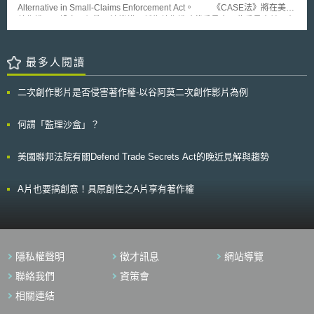
告（2019 Special 301 Report）於2019年4月公布。其中加拿大因簽署了
Alternative in Small-Claims Enforcement Act。 《CASE法》將在美國
《美墨加協定》（United States-Mexico-Canada Agreement, USMCA），
著作權局內設立一個準司法機構，稱為著作權賠償委員會，此委員會並不在
實質改善加拿大智慧財產權環境，因而加拿大已從優先觀察名單轉為一般觀
政府的司法部門下運作，每件侵權作品最高可獲得之賠償金額為三萬美元。
察名單。此外，中國連續15年被列入優先觀察名單，報告認為中國迫切需要
在以往的著作權訴訟中，平均訴訟成本為27.8萬美元，這意味著許多獨立創
進行基本的結構性改革，加強智財權保護。我國自1998年起被列入一般觀
作者不會真正進行訴訟，因為他們的作品還沒有那麼值錢，此項法案通過將
最多人閱讀
察名單，直至2009年除名，至今均未上榜，亦表美國肯認我國的智財保護
有助於獨立創作者保護自己的權利。 有關《CASE法》之主要內容，其
發展。
主要包含以下幾項: 對於當事人進行定義，並對賠償委員會組成員之成員進
二次創作影片是否侵害著作權-以谷阿莫二次創作影片為例
行規範，例如委員會的審查委員應是具備七年以上執業經驗之律師或者在著
作權侵權訴訟方面有豐富的經驗。 對委員會職責與權限加以規定，例如，
促進雙方調解成立、不得擔任與委員會職責相牴觸之任何職務。 對程序的
何謂「監理沙盒」？
進行有所規範，例如，得在訴訟中自願參加著作權賠償委員會之程序。程序
的開始，為雙方當事人自願參加，而非課予當事人到庭之義務，強迫進入訴
美國聯邦法院有關Defend Trade Secrets Act的晚近見解與趨勢
訟程序。 對調解程序相關行為進行規範，例如當事人之代表人可以是自
己、律師，或是無償提供幫助之法學院學生。 規範調解做成之效果，例
如，賠償委員會不能排除訴訟、不能反訴、不能下最終判斷，以及賠償委員
A片也要搞創意！具原創性之A片享有著作權
會的任何決定，不得作為法律判決先例被引用等。 這項法案得到眾多
藝術家和音樂發行人的支持，但受到一些消費權益團體反對，包括電子疆界
基金會和公共知識組織(the Electronic Frontier Foundation and Public
Knowledge)，他們認為這項法案最大的缺點就是，缺乏結構性的保障以對
抗濫用。這項法案對於被指控侵權的人幾乎沒有保護，更可能使不肖之徒有
隱私權聲明
徵才訊息
網站導覽
機可乘，隨意濫行訴訟以尋求更高額的和解金；加諸委員會並非司法部門，
由委員會進行裁決，有憲法上疑慮，這都是需要詳加斟酌考慮。
聯絡我們
資策會
相關連結