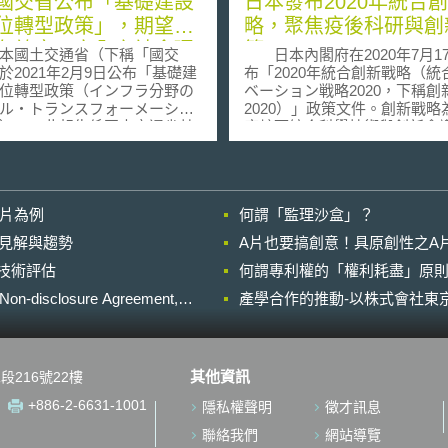
國交省公布「基礎建設
日本發布2020年統合
位轉型政策」，期望建
略，聚焦疫後科研與創
有效率、安全之社會環
策
國土交通省（下稱「國交
日本內閣府在2020年7月1
於2021年2月9日公布「基礎建
布「2020年統合創新戰略（統
位轉型政策（インフラ分野の
ベーション戦略2020，下稱創
ル・トランスフォーメーショ
2020）」政策文件。創新戰略
）」。此報告係國土交通省基
府轄下綜合科學技術與創新會
DX推進本部（国土交通省イン
合科学技術・イノベーション
野のDX推進本部）於2021年1
依據日本科學技術基本計畫，自2
行第三次會議所彙整之政策方
年起固定於每年度發布。其目
全球性的觀點出發，提出含括
影片為例
何謂「監理沙盒」？
主要分為四個面向：第一部分
新之基礎研究至應用端的整體
過行政程序數位化及網路化，
略。本年度創新戰略著眼於COV
的晚近見解與趨勢
A片也要搞創意！具原創性之A
升效率並加強管理效能，並且
19疫情流行與世界各地大規模
進行技術評估
用數位生活中各項服務，以增
何謂專利權的「權利耗盡」原則
仍下，日本科研與創新政策所
之便利與安全。第二部分說明
課題以及應採取的對策，並擴
losure Agreement,
產學合作的推動-以株式會社東京
安全與舒適之勞動環境，減少
領域，納入人文社會科學。 創新
業之負擔，未來欲活用AI與機
戰略2020指出，因COVID-19
使施工作業與技術建設達到無
響，醫療體系、社經生活與研
並透過數位化提高專業技術學
皆受到程度不等的衝擊，包含
其他資訊
段216號22樓
以培育相關人才。第三部分聚
經濟興起、社交方式改變與實
查、監督檢查領域，如公路、
室關閉等。與此同時，美中科
+886-2-6631-1001
隱私權聲明
徵才訊息
河川及機場之檢修，利用資料
抗、GAFA數位壟斷爭議、極
自動化機械提升日常管理及檢
與天然災害等國內外情勢變遷
聯絡我們
網站導覽