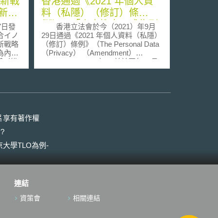
創新戰
香港通過《2021 年個人資
新政
料（私隱）（修訂）條
例》，「人肉搜索」成為刑
7日發
香港立法會於今（2021）年9月
事犯罪
合イノ
29日通過《2021 年個人資料（私隱）
新戰略
（修訂）條例》（The Personal Data
為內閣
（Privacy） （Amendment）
議（総
Ordinance, PDPO），並於同年10月8
会議）
日實施。本次修訂主要將「人肉搜索
018
（Doxxing）」行為訂為刑事犯罪、
的係自
賦予私隱專員對肉搜進行刑事調查及
科研創
要求停止批露肉搜訊息之權責。
性策
香港政制及內地事務局今5月提議修訂
ID-
PDPO ，表示這是對抗肉搜的必要手
片享有著作權
災害頻
段，2019年民主抗議活動中此行徑相
?
面臨的
當普遍，許多警察及反對派人士深受
大科研
騷擾。修訂訊息公開後，Facebook、
大學TLO為例-
Twitter及Google等科技公司即透過亞
疫情影
洲互聯網聯盟（AsiaInternet
發活動
Coalition）表示，倘香港政府修訂
零接觸
PDPO ，美國企業恐因網路惡意分享
連結
體研究
個資，造成香港員工面臨刑事調查或
技對
訴追風險，因而停止在香港的服務。
資策會
相關連結
端氣候
香港行政長官林鄭月娥為紓緩各方疑
快速。
慮做出回應，表示該修訂案對阻止網