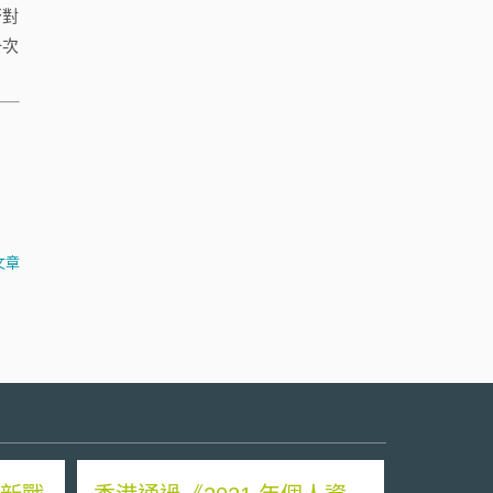
是否對
一次
文章