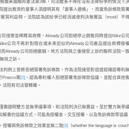
據美國聯邦憲法第3條，司法體系不得在沒有法律紛爭的情況下
院提出救濟的當事人須證明其有「當事人適格」，而當免訴條款簽
實質利益時，法院認為該紛爭已經消滅使判決無實益（moot）不
dy公司侵害並稀釋其商標，Already公司拒絕停止銷售同時提出Nike公
Nike公司不再針對現在或未來近似的Already公司產品提出商標侵
然而Already公司拒絕撤銷。地方法院與之後接受上訴的聯邦法院一
的無效之訴。
判例上曾將拒絕簽署免訴條款，作為法院接受對造提起確認專利
rasco案
[2]
，認為專利權人拒絕簽署免訴條款協議，並配合其他
，法院有司法管轄權。
需證明雙方並無爭議事項，則法院判決已無實益。至於雙方無爭
和解書的協議方式，可能為授權金、交互授權、以及免訴條款等協議
授權與免訴條款之效果並無二致
[3]
（whether the language is couc