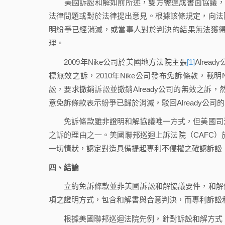
美國訴訟和解如前所述，雙方需達成書面協議，根
法律問題或對於法律提出意見。根據該條規定，向法
明紛爭已經消滅，或當事人對於判決的結果無法獲得
理。
2009年Nike公司於美國地方法院主張
[1]
Alrea
標無效之訴，2010年Nike公司發布免訴條款，載明
訟，要求撤銷訴訟並撤銷Already公司的無效之訴，
意免訴條款表示紛爭已歸於消滅，駁回Already公司
免訴條款雖非證明和解協議唯一方式，但美國司法
之訴的理由之一。美國聯邦巡迴上訴法院（CAFC）於P
一切情狀，認定對造具備提起專利不侵權之確認訴訟
四、結論
立約免訴條款並非美國訴訟和解協議要件，和解僅
項之證明方式，包含和解書與合意判決，而專利訴訟
根據美國聯邦巡迴法院先例，針對訴訟和解方式，