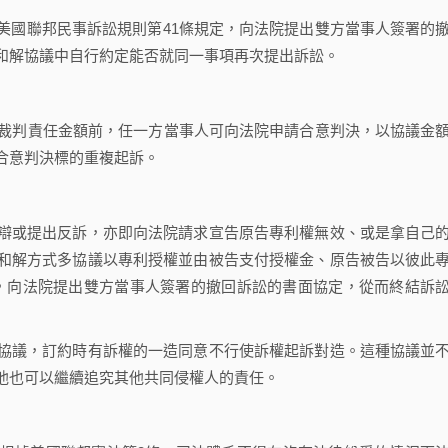
國聯邦民事訴訟規則第41條規定，向法院提出雙方當事人簽署的
和解協議中自行約定能否就同一事項再次提出訴訟。
裁判責任金額前，任一方當事人可向法院申請合意判決，以協議金
合意判決標的重複起訴。
或提出反訴，亦即向法院請求宣告原告專利權無效、或是拿自己
和解方式多協議以專利授權並由被告支付授權金、原告被告以彼此
o sue），向法院提出雙方當事人簽署的撤回訴訟的書面協定，從而終結訴
議，訂約時有訴權的一造同意不行使訴權起訴對造。這種協議並
他也可以繼續追究其他共同侵權人的責任。