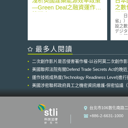
淺析英國建築能源效率政策
日本
—Green Deal之融資運作政
之數
策研究
構更
日本
境
省」）
設之數
デジタ
ン施策
礎設施
フラ分
最多人閱讀
月所舉
針。 針對基礎設施數位轉型之政
二次創作影片是否侵害著作權-以谷阿莫二次創作
策實施
強調透
美國聯邦法院有關Defend Trade Secrets Act
藉以提
運作技術成熟度(Technology Readiness Level)
提供運
加生活
美國涉密聯邦政府員工之機密資訊維護-保密協議（Non-disc
為實現
NDA）之使用
人工作
器人，
人化，
台北市106敦化南路二
習效率
焦於調
+886-2-6631-1000
鐵路、
分析與