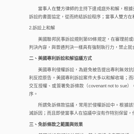
當事人在雙方律師的主持下達成庭外和解，根據美
訴訟的書面協定，從而終結訴訟程序；當事人雙方在
2.訴訟上和解
美國聯邦民事訴訟規則第69條規定，在審理前或
判決內容，與普通判決一樣具有強制執行力，禁止就
二、美國專利訴訟和解協議方式
美國專利侵權訴訟，為避免被告提出專利無效抗辯
利反控原告。美國專利訴訟案件大多以和解收場；而
交互授權、或簽署免訴條款（covenant not t
序。
所謂免訴條款協議，常用於侵權訴訟中。根據該協
滅訴因；而且即使當事人在協議中沒有作特別保留，
三、免訴條款之範圍與效果