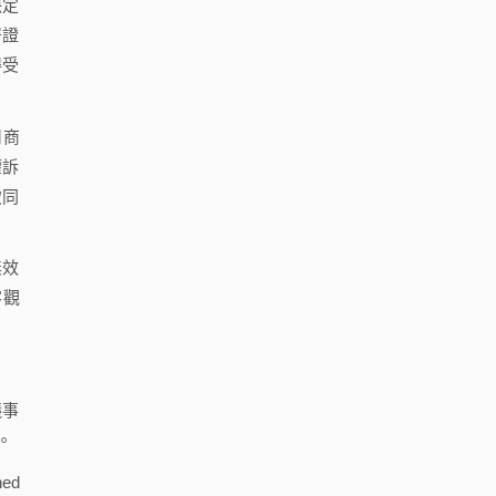
決定
署證
得受
司商
權訴
致同
無效
客觀
議事
。
hed