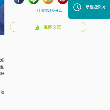
稍後閱讀
(0)
用手機閱讀及分享
推薦文章
究所
維佑
2日
開始