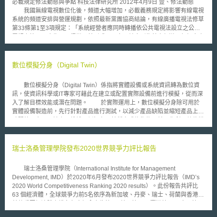
必載規定修法動態與爭點 科技法律研究所 2012年4月9日 壹、修法動態
Language ，美國手語 ) 時， VRS CA 可能會因為使用的手語系統的不同而
我國無線電視數位化後，頻道大幅增加，必載義務規定將影響有線電視
不能夠正確地了解發話端的意思，因此最好的情況時，可以立即將該筆通訊
系統的頻道安排與營運規劃，依照最新黨團協商結論，有線廣播電視法修草
移轉給另外一個 CA 處理。於此情況下， FCC 於 16 日所發布的命令
第33條第1至3項規定：「系統經營者應同時轉播依公共電視法設立之公共
(Order) 中表示，考量通訊本身的效率性， CA 可以將通訊移轉給另一名 CA
電視之節目及廣告，不得變更其形式及內容，並應列為基本頻道。但經中央
處理，而不必等待至少 10 分鐘後才將該通訊轉出去。
主管機關許可者，不在此限。（第一項）系統經營者為前項轉播，不構成侵
害著作權，免付費用，亦不得向訂戶收取任何費用。（第二項）系統經營者
應同時轉播民營無線電視事業所指定之一個頻道節目及廣告，不得變更其形
數位模擬分身（Digital Twin）
式及內容，並應列為基本頻道。但法律另有規定或經中央主管機關許可者，
不在此限。（第三項）」同草案第36條第1項則規定：「系統經營者播送之
數位模擬分身（Digital Twin）係指將實體設備或系統資訊轉為數位資
頻道節目及廣告，應依著作權法或其他相關法規取得合法授權。」就上開兩
訊，使資訊科學或IT專家可藉此在建立或配置實際設備前進行模擬，從而深
條文做體系觀察，可得出有線電視雖對民營無線電視台所指定之一個頻道負
入了解目標效能或潛在問題。 於實際運用上，數位模擬分身除可用於
必載義務，但在授權協商未完成前，可予以先行下架、拒絕轉播。但無線電
實體設備製造前，先行針對產品進行測試，以減少產品缺陷並縮短產品上市
視業者卻反對，主張「數位無線頻道全部必載、且無須付費」。 貳、論點
時間外，亦可用於產品維護，例如在以某種方式修復物品前，先利用數位模
研析與本文建議 一、應注意國際公約之遵守 我國必載規範最早見於
擬分身測試修復效果。此外，數位模擬分身還可用於自駕車及協助落實《一
1998年著作權法第56條之1第2項：「有線電視之系統經營者得提供基本頻
般資料保護規範》（General Data Protection Regulation, 以下簡稱
道，同時轉播依法設立無線電視臺播送之著作，不得變更其內容。」使必載
GDPR）規定。在自駕車方面，數位模擬分身可通過雲端運算（cloud
瑞士洛桑管理學院發布2020世界競爭力評比報告
不須經著作財產權人同意，屬免費轉播，與伯恩公約第9條第2項及TRIPS第
computing）和邊緣運算（edge computing）連接，由數位模擬分身分析於
13條有關合理使用之規定不符，引起其他國家關切，而於2003年修正時刪
雲端運算中涉及自駕系統操作之資訊，包括全部駕駛週期內之資料，如車輛
除。惟同樣的規定仍然存續於有廣法中，相背國際公約問題未獲解決。無線
瑞士洛桑管理學院（International Institute for Management
模型在內之製造資料（manufacturing data）、駕駛習慣及偏好等個人隱私
電視頻道內所有節目，須向節目原始著作權利人取得授權。若規定有線電視
Development, IMD）於2020年6月發布2020世界競爭力評比報告（IMD’s
資料、感測器所蒐集之環境資料等，協助自駕系統做出決策；在GDPR方
業者須必載所有無線電視頻道，卻不構成著作權之侵害，將連帶使得無線電
2020 World Competitiveness Ranking 2020 results）。此份報告共評比
面，數位模擬分身可利用以下5大步驟，建立GDPR法規遵循機制以強化隱
視業者無須向節目原始著作權利人取得於有線電視系統播送之授權，損及節
63 個經濟體，全球競爭力前5名依序為新加坡、丹麥、瑞士、荷蘭與香港；
私保護：1.識別利害關係人與資產，包括外部服務和知識庫；2.漏洞檢測；
目原始權利人之利益。 二、有線電視業者之頻道空間與「基本頻道空間」
其他重要經濟體之排名包含加拿大為第8、美國第10、臺灣第11、中國第
3.透過虛擬數值替代隱私資料進行個資去識別化；4.解釋結果資料；5.利用
仍具有限性，立法不宜過度限制其權利，仍應以必載一個頻道為宜 從
20、南韓第23與日本第34。 2020世界競爭力評比以有「經濟表現」
資料匿名化以最大限度降低隱私風險，並防止受試者之隱私洩露。