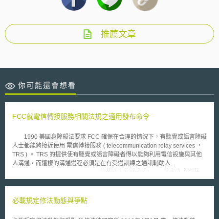
推薦文章
你可能還會想看
FCC就電信轉接服務相關法規之適用發布命令
1990 美國身障礙法要求 FCC 確保在合理的情況下，有聽覺或語言障礙
人士都能夠接近使用 電信轉接服務 ( telecommunication relay services ，
TRS ) 。 TRS 的提供使有聽覺或語言障礙者得以能夠利用電信設施與其他
人溝通，而這樣的溝通過程必須是在有受過訓練之通訊輔助人
(communication assistant ， CA) 的協助方能夠完成。 CA 會負責交換使用
各種不同輔助通訊裝置 ( 例如 TTY 或電腦 ) 者與使用語音電話者間的通訊。
為了減少因為通訊轉換所造成的中斷以及為了使該通訊在功能上幾近等同於
語音通訊， TRS 相關規定要求 CA 必須等待至少 10 分鐘後，方能將該筆通
必載規定修法動態與爭點
訊移轉給另一個 CA 。然而，此規則應用於影像轉接服務 (Video Relay
Serices) 時，卻引發相關疑義，例如當發話端使用 ASL(American Sign