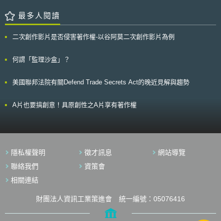
美國的法制經驗觀之，確保資訊多樣性、大眾免費收視之利益與促進市場競
（Economic Performance）、「政府效能」（Government efficiency）
爭三項實質政府利益，並未因無線電視數位化而消失，數位必載仍有需要，
「企業效能」（Government Efficiency）和「基礎建設」（Infrastructure）
最多人閱讀
只是全部必載可能構成多頻道平臺業者逾越必要程度的負擔。故系統業者僅
四大評比指標，旗下再細分為340個子標，例如人均GDP、對外直接投資佔
須負擔必載無線電視業者自選群播中一個頻道串流的義務。我國目前有線電
GDP比例、國際貿易、國際投資、財政、勞動力市場、顧客滿意度受企業重
二次創作影片是否侵害著作權-以谷阿莫二次創作影片為例
視系統未完全數位化，若全部必載民營無線電視共12個數位頻道，且列為頻
視程度、健康與環境基礎建設、研發人力比例、研發總支出占GDP比例等。
道空間有限且訂閱戶最多的基本頻道，將導致有線電視業者獲利減損，恐過
此次評比中，可以看出小型經濟體（如新加坡、香港、丹麥等）因容易凝聚
度限制有線電視業者的廣電與財產自由。我國無線電視已極趨弱勢，必載的
社會共識，表現較為優異。而排名退步的國家如中國和美國，乃因兩國之間
何謂「監理沙盒」？
確可確保無線電視業者的廣告收入，進而維持經營以保資訊多樣性，仍有必
貿易戰損害經濟表現（美國從2019年第3掉至今年第10，中國自14掉至
要繼續採行必載規則，惟必載頻道應僅由無線電視業者選擇其一可謂足夠。
20）。香港亦從2019年的第2排到第5，其經濟表現下降乃因社會動盪以及
美國聯邦法院有關Defend Trade Secrets Act的晚近見解與趨勢
三、我國民營無線電視台不屬非商業無線電視台，應輔導其回歸商業競爭，
中國貿易戰影響。 我國在此次評比中表現優異，綜合排名第11名，較
充實數位無線電視臺之動能 非商業無線電視台主要係補充商業電視因
2019年上升 5 名；且我國在亞太地區中高居第 3名，僅次於新加坡和香
追求收視率與廣告收入，所造成特定資訊缺乏而設。商業無線電視台的全部
港，為 2016 年以來最佳成績。評比指標之政府效能、企業效能、基礎建設
A片也要搞創意！具原創性之A片享有著作權
必載恐對多頻道平臺業者投入於商業競爭上之努力，造成搭便車之效果，進
排名均有進步，其中政府效能排名全球第9，首次進入世界前10名。
而減損無線電視業者自身技術創新與節目開發之誘因。適切輔導無線電視業
者競爭閱聽眾之眼球，如英國之共同傳輸的數位無線電視平臺，才能使無線
電視業者更有效利用具高度公益性的無線頻譜。 四、無線電視業者間對必
載規範與定位時有內部爭議，應仿照美國法制，設計可符合不同業者需求之
隱私權聲明
徵才訊息
網站導覽
「必載／再傳輸同意」選擇權框架 法研議修正之初，無線電視業者內
部即有不同意見與需求，有意欲與有線電視業者進行載送之商業協商者，亦
聯絡我們
資策會
有傾向免付費必載者。若完整引進美國法制的精神，由無線電視業者自行選
相關連結
擇必載或行商業協商載送，不但可滿足當前不同無線電視業者間的歧異；亦
因法制具有彈性，而有不因業者商業上成功與失敗之變化而須頻繁修法之
利。
財團法人資訊工業策進會 統一編號：05076416