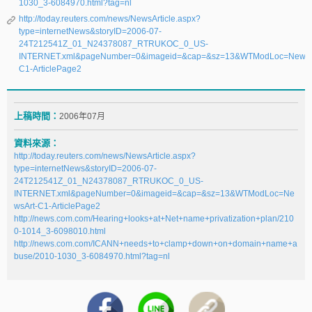
1030_3-6084970.html?tag=nl
http://today.reuters.com/news/NewsArticle.aspx?
type=internetNews&storyID=2006-07-
24T212541Z_01_N24378087_RTRUKOC_0_US-
INTERNET.xml&pageNumber=0&imageid=&cap=&sz=13&WTModLoc=NewsA
C1-ArticlePage2
上稿時間：
2006年07月
資料來源：
http://today.reuters.com/news/NewsArticle.aspx?
type=internetNews&storyID=2006-07-
24T212541Z_01_N24378087_RTRUKOC_0_US-
INTERNET.xml&pageNumber=0&imageid=&cap=&sz=13&WTModLoc=Ne
wsArt-C1-ArticlePage2
http://news.com.com/Hearing+looks+at+Net+name+privatization+plan/210
0-1014_3-6098010.html
http://news.com.com/ICANN+needs+to+clamp+down+on+domain+name+a
buse/2010-1030_3-6084970.html?tag=nl