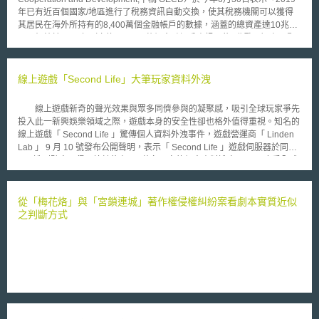
年已有近百個國家/地區進行了稅務資訊自動交換，使其稅務機關可以獲得
其居民在海外所持有的8,400萬個金融帳戶的數據，涵蓋的總資產達10兆歐
元。相較於2018年（交換了4,700萬個金融帳戶資訊，約5兆歐元）有了顯
著增長。」且「共同申報準則（亦稱共同申報及盡職審查準則、Common
Reporting Standard, 下稱CRS）要求各國和各司法管轄區每年自動交換其
金融機構提供的非居民的金融帳戶資訊，以減少境外逃漏稅的可能性。許多
線上遊戲「Second Life」大筆玩家資料外洩
發展中國家已加盟其中，預計未來幾年會有更多國家加入。」 OECD秘
書長Angel Gurría亦表示「由OECD創建並由全球論壇管理的這種多邊交換
線上遊戲新奇的聲光效果與眾多同儕參與的凝聚感，吸引全球玩家爭先
制度，此刻正為世界各國（含發展中國家）提供大量的新資訊，使各國稅務
投入此一新興娛樂領域之際，遊戲本身的安全性卻也格外值得重視。知名的
管理部門能夠確保境外帳戶被正確申報。尤在目前COVID-19危機中，各國
線上遊戲「 Second Life 」驚傳個人資料外洩事件，遊戲營運商「 Linden
正籌集急需的收入，一個無處藏富的世界，此點遂至關重要。 事實
Lab 」 9 月 10 號發布公開聲明，表示「 Second Life 」遊戲伺服器於同月
上，我國財政部於2017年11月16日所發布（民國109年4月28日修正）之
6 日遭到駭客入侵，總計約有 65 萬名玩家的個人資料遭竊。 廣受全球
「金融機構執行共同申報及盡職審查作業辦法」(簡稱CRS作業辦法)，正是
玩家青睞的多人線上角色扮演遊戲（ Massive Multiplayer Online Role
為了使我國接軌OECD發布及主導的CRS，藉由提高金融帳戶資訊透明度，
Playing Game ； MMORPG ）「 Second Life 」採取全然的 3D 介面（
據此與其他國家/地區進行金融帳戶資訊自動交換，以利我國與各國稅捐機
three-dimensional ），遊戲當中所有的虛擬物件，包括角色、道具與各式
從「梅花烙」與「宮鎖連城」著作權侵權糾紛案看劇本實質近似
關能正確且完整地掌握其境外納稅義務人的金融帳戶資訊。值得注意的是，
各樣的配件均由個別玩家設計與創造，玩家可在遊戲中從事虛擬土地及建築
之判斷方式
我國第一波稅務資訊自動交換將於本年度9月份與我國32個稅捐協定國進
物的買賣並賺取遊戲虛擬貨幣（ Linden Dollars ）；玩家亦可將遊戲中獲取
行。
的虛擬貨幣於真實社會中進行現金交易。 營運商「 Linden Lab 」表
示，此次駭客係利用「 Zero-Day Exploit 」技術滲透遊戲伺服器，外洩的個
人資料包括了玩家姓名、住址、帳號密碼及其信用卡卡號等。 Linden Lab
除已要求所有的玩家立即更改密碼，並將在遊戲的部落格（ blog ）中提供
新的安全方案。