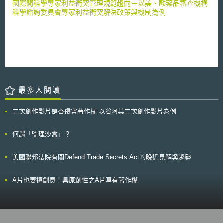
國際間科學專家利益衝突管理規範趨向－以美、歐藥品審查機構
科學諮詢委員會專家利益衝突解決政策與機制為例
最多人閱讀
二次創作影片是否侵害著作權-以谷阿莫二次創作影片為例
何謂「監理沙盒」？
美國聯邦法院有關Defend Trade Secrets Act的晚近見解與趨勢
A片也要搞創意！具原創性之A片享有著作權