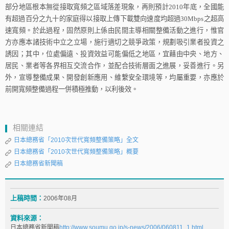
部分地區根本無從接取寬頻之區域落差現象，再則預計
2010
年底，全國能
有超過百分之九十的家庭得以接取上傳下載雙向速度均超過
30M
bps
之超高
速寬頻。於此過程，固然原則上係由民間主導相關整備活動之進行，惟官
方亦應本諸技術中立之立場，施行適切之競爭政策，規劃吸引業者投資之
誘因；其中，位處偏遠、投資效益可能偏低之地區，宜藉由中央、地方、
居民、業者等各界相互交流合作，並配合技術層面之進展，妥善進行。另
外，宣導整備成果、開發創新應用、維繫安全環境等，均屬重要，亦應於
前開寬頻整備過程一併積極推動，以利後效。
相關連結
日本總務省「2010次世代寬頻整備策略」全文
日本總務省「2010次世代寬頻整備策略」概要
日本總務省新聞稿
上稿時間：
2006年08月
資料來源：
日本總務省新聞稿
http://www.soumu.go.jp/s-news/2006/060811_1.html