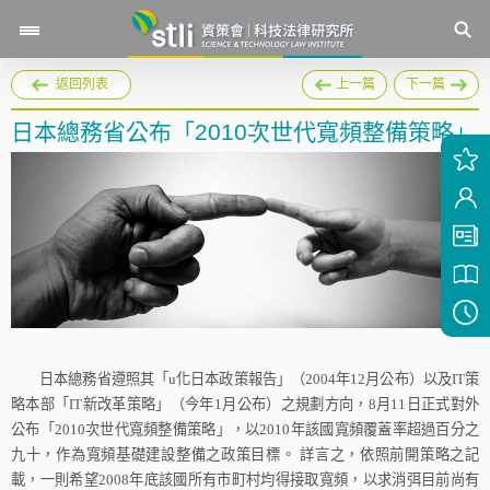
返回列表
上一篇
下一篇
日本總務省公布「2010次世代寬頻整備策略」
日本總務省遵照其「
u
化日本政策報告」（
2004
年
12
月公布）以及
IT
策
略本部「
IT
新改革策略」（今年
1
月公布）之規劃方向，
8
月
11
日
正式對外
公布「
2010
次世代寬頻整備策略」，以
2010
年該國寬頻覆蓋率超過百分之
九十，作為寬頻基礎建設整備之政策目標。
詳言之，依照前開策略之記
載，一則希望
2008
年底該國所有市町村均得接取寬頻，以求消弭目前尚有