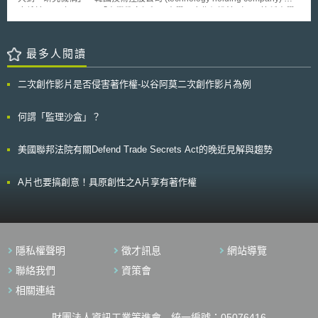
利合作條約》改善專利申請程序的理想。
度係於2007年8月3日「產業教育振興及產學研合作促進法（以下簡稱產學
研合作促進法）」修法所新增之制度。為落實產學研合作促進法，韓國教育
科學技術部於2008年6月組成「產學研合作技術控股公司成立許可諮詢委員
會」，同年8月，並依據「產業教育振興及產學研合作促進法施行規則」第3
最多人閱讀
條第5項，制訂公告「技術控股公司成立申請程序規定」。截至2012年5月
止，韓國已成立技術控股公司之大學共有17間，其所成立之子公司計有58
二次創作影片是否侵害著作權-以谷阿莫二次創作影片為例
間。 貳、重點說明 一、韓國技術控股公司成立條件及流程 (一)技術控股公
司成立主體及條件 依韓國產學研合作促進法第2條第8款規定，所謂
「技術控股公司」，係指大學之產學合作團 ( 類似我國大學技術移轉中心 )
何謂「監理沙盒」？
或研究機構，擁有總統令所規定之技術[1]，並以技術事業化為目的而成立公
司，並持有其它公司之股份，以支配該公司。依韓國產學研合作促進法第36
美國聯邦法院有關Defend Trade Secrets Act的晚近見解與趨勢
條之2，成立技術控股公司之主體得為大學之產學合作團本身，或由各大學
之產學合作團、學校法人[2]、研究機構共同成立。且技術控股公司應符合下
列4項要件： 1.股份公司 2.公司幹部須未符合「國家公務員法」第33條第1
A片也要搞創意！具原創性之A片享有著作權
項各款[3]規定之喪失資格事由 3.產學合作團 ( 包含共同成立技術控股公司之
其它機關 ( 構 )) 以技術出資須超過資本額之30%，且擁有超過發行股份總數
之50% 4.其它由總統令規定須具備之標準 ( 即全職專業人力1名以上及擁有
專用空間 ) 具備上述條件後，應取得韓國教育科學技術部長之許可，始得成
立。 (二)技術控股公司成立流程 欲成立技術控股公司之產學合作團，應
隱私權聲明
徵才訊息
網站導覽
向教育科學技術部提出「技術控股公司設立許可申請書」，若是兩個以上機
關 ( 構 ) 共同成立技術控股公司之情形，則應選定一個代表機關 ( 構 ) 提出
聯絡我們
資策會
申請。除了提出申請書外，亦須提出「技術控股公司成立計畫書」以及「公
相關連結
司幹部之履歷」各1份，其中技術控股公司成立計畫書內應包含成立目的、
出資內容及比例、事業計畫書 ( 包含技術控股公司擁有之人力及設施等相關
財團法人資訊工業策進會 統一編號：05076416
事項 ) 。 教育科學技術部受理許可申請書後，須在30日內處理，並將