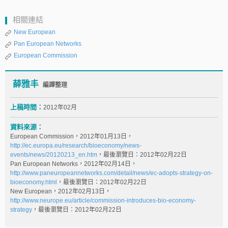
相關連結
New European
Pan European Networks
European Commission
薛雅丰
編譯整理
上稿時間：
2012年02月
資料來源：
European Commission，2012年01月13日，
http://ec.europa.eu/research/bioeconomy/news-
events/news/20120213_en.htm
，最後瀏覽日：2012年02月22日
Pan European Networks，2012年02月14日，
http://www.paneuropeannetworks.com/detail/news/ec-adopts-strategy-on-
bioeconomy.html
，最後瀏覽日：2012年02月22日
New European，2012年02月13日，
http://www.neurope.eu/article/commission-introduces-bio-economy-
strategy
，最後瀏覽日：2012年02月22日