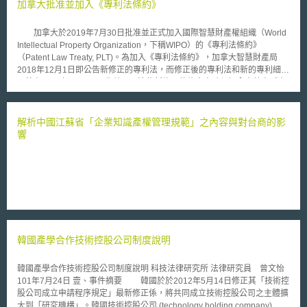
WCDMA手機侵犯其在ITC申訴案件當中所述的專利權。 InterDigital要
加拿大批准並加入《專利法條約》
求ITC下達禁制令(exclusion order)，以禁止在其訴訟中所指明之三星電子
話機，包含三星電子的BlackJack (由Cingular Wireless所販售)以及模組
加拿大於2019年7月30日批准並正式加入國際智慧財產權組織（World
SGH-ZX20與SGH-A707，進口美國或進一步在美國銷售。 ITC有30天
Intellectual Property Organization，下稱WIPO）的《專利法條約》
的時間決定是否要調查InterDigital的申訴。通常，ITC委員傾向於12至15個
（Patent Law Treaty, PLT)。為加入《專利法條約》，加拿大智慧財產局
月內完成調查。 William Merritt，InterDigital的董事長暨執行長，表示
2018年12月1日即公告新修正的專利法，而修正後的專利法和新的專利細則
他們已經與三星電子進行協商，但沒有成功。 顯然，這兩家公司對於
即將在2019年10月30日生效，而這些新修正的條文會確保加拿大落實《專
InterDigital之主張仍存在有歧見，但是目前三星電子的公司政策傾向於不評
利法條約》。專利權採屬地主義，亦即在一個國家授予的專利權，僅在該國
論該公司所涉及之訴訟案。
法律管轄的範圍內有效，對其他國家沒有拘束力。原先，若在加拿大申請專
利要再申請他國專利，僅有12個月的優先權（right of priority）；加入《專
解析中國江蘇省「企業知識產權管理規範」之內容與對台商的影
利法條約》後，在加拿大進行國際申請（international application），即可
響
在其他會員國擁有國際申請期日（international filing date）起算至少30個
月的優先權。 近年來，加拿大智慧財產權局積極規畫參與五項WIPO的
智慧財產權條約，以減少繁瑣的行政負擔，包括：工業設計的《海牙協定》
（Hague Agreement）、商標的《馬德里議定書》（Madrid Protocol）、
《新加坡條約》（Singapore Treaty）、《尼斯協定》（Nice Agreement）
和專利的《專利法條約》。《專利法條約》是加拿大計畫參與的WIPO智慧
財產權條約中最晚完成的一項。加拿大希望透過加入《專利法條約》並修正
國內專利行政流程以提升申請流程之效率，進而活絡商業活動；同時也確保
韓國產學合作技術控股公司制度說明
《專利合作條約》（Patent Cooperation Treaty, PCT）締約國權利的完整
性。2000年於日內瓦通過的《專利法條約》宗旨在於：協調並簡化國家和
地區專利申請和專利維護的形式程序；1978年生效的《專利合作條約》則
韓國產學合作技術控股公司制度說明 科技法律研究所 法律研究員 曾文怡
是提高締約國的專利申請程序一致性。儘管《專利法條約》締和《專利合作
101年7月24日 壹、事件摘要 韓國於於2012年5月14日修正其「技術控
條約》是兩個獨立的條約，都是WIPO之協定，相輔相成，健全世界專利體
股公司成立申請程序規定」最新修正係，將共同成立技術控股公司之主體擴
系─《專利法條約》締約國在修改內國法規以符合要求後，會更趨近於《專
大到「研究機構」。韓國技術控股公司 (technology holding company) 制