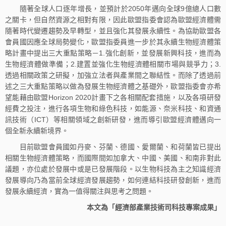
隨著全球人口逐年增長，並預計於2050年邁向全球9億總人口數
之關卡，但自然資源之相對有限，因此歐盟指委會認為歐盟經濟體需
隨著時代變遷趨勢及早轉型，並且強化其發展永續性。為協助歐盟各
會員國因應全球局勢變化，歐盟指委員進一步於其永續生物經濟體策
略計畫中提出三大重點策略－1.強化創新，並發展新興科技，進而為
生物經濟體做準備；2.建置並強化生物經濟體相關市場與競爭力；3.
透過相關政策之研擬，加強立法者與產業間之聯結性。而除了透過前
述之三大重點策略以做為發展生物經濟體之基礎外，歐盟指委會亦希
望能藉由歐盟Horizon 2020計畫下之各相關配套措施，以及各項研發
經費之投注，進行各項生物和綠色科技，如能源、奈米科技、和資通
訊技術（ICT）等相關領域之創新研發，進而導引歐盟經濟體邁向一
個全新永續新境界。
目前歐盟會員國如丹麥、芬蘭、德國、愛爾蘭、和荷蘭皆已提出
相關生物經濟體策略，而國際間如加拿大、中國、美國、和南非對此
議題，亦位處於發展中或是已發展階段。以生物科技為主之知識經濟
發展導向乃為當前全球經濟發展趨勢，如何連結科技研發創新，進而
發展永續經濟，實為一值得關注與思考之問題。
本文為「經濟部產業技術司科技專案成果」