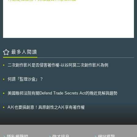
當事人同意等，均設有詳盡說明與事例。 GDPR第4條第11項規定個人
資料當事人之同意須自由為之、明確、被告知，及透過聲明或明確贊成之行
為，就與其個人資料蒐集、處理或利用有關之事項清楚地表明其意願
（unambiguous indication）並表示同意。殊值注意的是，如果控制者選擇
依據當事人同意為任何部分處理之合法要件，須充分慎重為之，並在當事人
撤回其同意時，即停止該部分之處理。如表明將依據當事人同意進行資料之
處理，但實質上卻附麗於其他法律依據，對當事人而言即顯係重大不公平。
換言之，控制者一旦選擇當事人同意為合法處理要件，即不能捨同意而
就其他合法處理的基礎。例如，在當事人同意之有效性產生瑕疵時，亦不允
最多人閱讀
許溯及援引「利用合法利益」（utilise the legitimate interest）為處理之正
當化基礎。蓋控制者在蒐集個人資料之時，即應揭露其所依據之法定要件，
故必須在蒐集前即決定其據以蒐集之合法要件為何。
二次創作影片是否侵害著作權-以谷阿莫二次創作影片為例
何謂「監理沙盒」？
美國聯邦法院有關Defend Trade Secrets Act的晚近見解與趨勢
A片也要搞創意！具原創性之A片享有著作權
隱私權聲明
徵才訊息
網站導覽