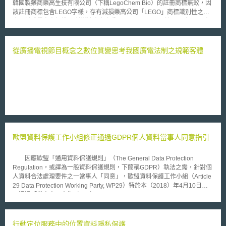
韓國製藥商樂高生技有限公司（下稱LegoChem Bio）的註冊商標無效，因
該註冊商標包含LEGO字樣，存有減損樂高公司「LEGO」商標識別性之
虞，構成侵害商標權。 科斯達克上市公司LegoChem Bio於2015年11月申
請「LEGOCHEMPHARMA」商標註冊，用以提供藥物開發服務，隨後樂高
公司提出異議，聲稱該商標與其「LEGO」商標近似，該商標因此被駁回。
據此，LegoChem Bio向智慧財產權審判及上訴委員會（IPTAB）提出上
從廣播電視節目概念之數位質變思考我國廣電法制之規範客體
訴，並於2018年9月取得商標註冊。其後，樂高公司於2020年3月向智財法
院提起訴訟，主張商標權受到侵害，請求撤銷「LEGOCHEMPHARMA」商
標註冊，法院判決該註冊無效，LegoChem Bio因此向最高法院提起上訴。
首先，最高法院認為「LEGOCHEMPHARMA」（下稱系爭商標）的關鍵識
別部分為「LEGO」，而「CHEM」和「PHARMA」僅是化學和製藥領域的
名稱，沒有特殊的識別性。其次，依韓國《商標法》規定，第34條第1項第
11款規定「可能與消費者高度認識的他人商品或服務造成混淆誤認，或損害
其識別性或聲譽之虞的商標」不得註冊商標。最高法院認為系爭商標與樂高
公司的高知名度和高識別性商標「LEGO」非常近似，被告LegoChem Bio
歐盟資料保護工作小組修正通過GDPR個人資料當事人同意指引
申請註冊系爭商標之目的可能是為引起與先使用商標「LEGO」之聯想。因
此判決系爭商標註冊無效，且應視為有損害著名商標識別性之虞。 本案攻
防戰可看出商標取得、保護對於品牌之生存發展具有重要影響，有關品牌發
因應歐盟「通用資料保護規則」（The General Data Protection
展各階段應留意的風險與建議作法，企業可參考資策會科法所創意智財中心
Regulation，或譯為一般資料保護規則，下簡稱GDPR）執法之需，針對個
出版的商標專書「TOP品牌商標管理術！新創業到老字號都適用」，可藉由
人資料合法處理要件之一當事人「同意」，歐盟資料保護工作小組（Article
該書收錄的經典國內外品牌商標管理方式與時事案例，跟上品牌商標管理趨
29 Data Protection Working Party, WP29）特於本（2018）年4月10日修
勢，其中的品牌商標管理工具，亦得直接應用於實務工作，輔助建置品牌商
正通過「當事人同意指引」（Guidelines on consent under Regulation
標管理機制，保護品牌獨特性、穩固品牌競爭力，為品牌經營帶來加乘效
2016/679），其中就有效同意之要件、具體明確性、告知、獲得明確同
益。 本文同步刊登於TIPS網（https://www.tips.org.tw）
意，獲有效同意之附加條件、同意與GDPR第6條所定其他法定要件之競
合、兒少等其他GDPR特別關切領域，以及依據指令（95/46/EC）所取得之
行動定位服務中的位置資料隱私保護