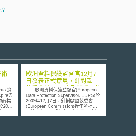
文章
技術
歐洲資料保護監督官12月7
日發表正式意見，針對歐盟
執委會就AFSJ大型資訊技術
nux銷
歐洲資料保護監督官(European
系統設立作業管理機構之立
ire公
Data Protection Supervisor, EDPS)於
的商標
2009年12月7日，針對歐盟執委會
法計畫，提出隱私保護法律
(European Commission)近年所提出
要求
止使用
關於設立歐盟「自由、安全及司法領
支付了2
域」(area of freedom, security and
justice, AFSJ)大型資訊技術系統(IT
並解決了
System)作業管理機構之立法計畫，
基於個人資料保護之立場提出正式法