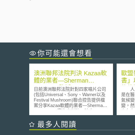
你可能還會想看
澳洲聯邦法院判決 Kazaa軟
歐盟
體的業者—Sherman
書」
Networks敗訴
能的
日前澳洲聯邦法院針對四家唱片公司
人工
(包括Universal、Sony、Warner以及
是在醫
Festival Mushroom)聯合控告提供檔
氣候變
案分享Kazaa軟體的業者—Sherman
變，然
Networks一案作出判決。法官Murray
也存在
Wilcox駁回原告聲稱Sherman
歧視或
Networks違反澳洲交易行為法(Trade
盟為求
最多人閱讀
Practices Act)以及Sherman
護其於
Networks本身有從事著作權侵害的主
位，並