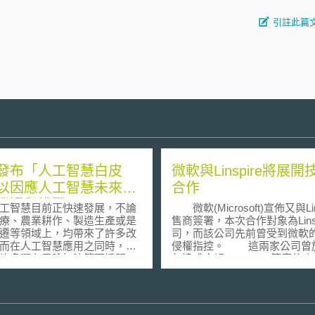
引註此篇
發布「人工智慧白皮
微軟與Linspire將展開
以因應人工智慧未來可
合作
機遇與挑戰
智慧目前正快速發展，不論
微軟(Microsoft)宣佈又與Li
療、農業耕作、製造生產或是
售商簽署，本次合作對象為Linsp
遷等領域上，均帶來了許多改
司，而該公司先前曾受到微軟
而在人工智慧應用之同時，其
侵權指控。 這兩家公司曾於2004
許多潛在風險如決策不透明、
年達成合解，Linspire答應停
其他倫理與人權議題。 歐
Lindows一名稱，而微軟為此
在全球競爭激烈的背景下，維
千萬美元。Linspire還獲准使用
人工智慧相關領域的領先地
Windows Media的程式碼，
確保人工智慧技術於改善歐洲
微軟的商標侵權指控問題。 根據