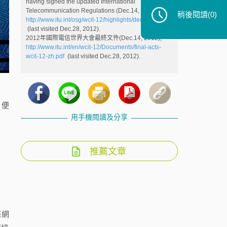
having signed the updated International
Telecommunication Regulations (Dec.14, 2012),
稍後閱讀
(0)
http://www.itu.int/osg/wcit-12/highlights/dec13-14.html
(last visited Dec.28, 2012).
2012年國際電信世界大會最終文件(Dec.14, 2012),
http://www.itu.int/en/wcit-12/Documents/final-acts-
wcit-12-zh.pdf
(last visited Dec.28, 2012).
，便
用手機閱讀及分享
推薦文章
。
際網