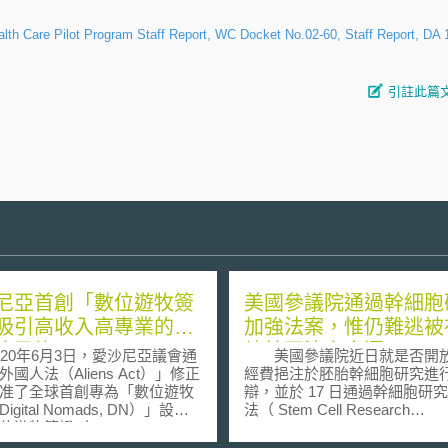
alth Care Pilot Program Staff Report, WC Docket No.02-60, Staff Report, DA 
引註此篇
尼亞首創「數位遊牧簽
美國參議院通過幹細胞
吸引高收入高專業的數
加強法案，惟仍難逃被
牧民族
總統否決之命運
0年6月3日，愛沙尼亞議會通
美國參議院近日就是否開
國人法（Aliens Act）」修正
經費挹注於胚胎幹細胞研究進
准了全球首創專為「數位遊牧
辯，並於 17 日通過幹細胞研
igital Nomads, DN）」設計
法（ Stem Cell Research
遊牧簽證（Digital Nomad
Enhancement Act of 2005, HR 
, DNV）」，並於同年8月1日正
及其他兩項亦涉及胚胎幹細胞