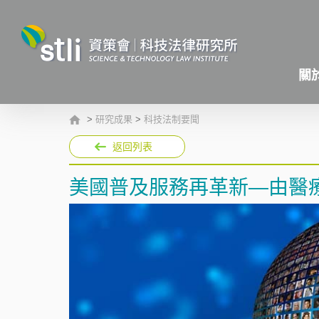
關
>
研究成果
>
科技法制要聞
返回列表
美國普及服務再革新—由醫