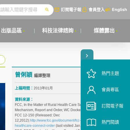
訂閱電子報
會員登入
English
出版品區
科技法律諮詢
媒體露出
熱門主題
曾俐穎
編譯整理
上稿時間：
2013年01月
會員專區
資料來源：
FCC, In the Matter of Rural Health Care Support
訂閱電子報
Mechanism, Report and Order, WC Docket No.02-60,
FCC 12-150 (Released: Dec
12,2012).
http://www.fcc.gov/document/fcc-releases-
熱門閱讀
healthcare-connect-order
(last visited Jan. 15, 2013).