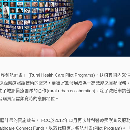
Rural Health Care Pilot Programs)，扶植其國內50
遠距醫療照護技術的需求，更被寄望發展成為一高效能之寬頻服務
進了城鄉醫療團隊的合作(rural-urban collaboration)。除了減低申請
者購買所需頻寬時的議價地位。
的實施效益， FCC於2012年12月再次針對醫療照護普及服
e Connect Fund)，以取代原有之領航計畫(Pilot Program)。