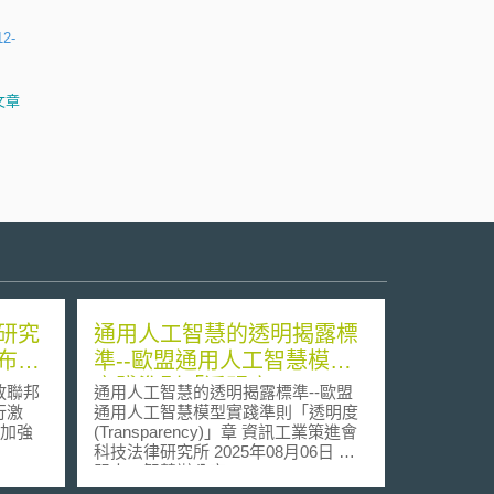
12-
文章
研究
通用人工智慧的透明揭露標
布希
準--歐盟通用人工智慧模型
實踐準則「透明度
放聯邦
通用人工智慧的透明揭露標準--歐盟
(Transparency)」章
行激
通用人工智慧模型實踐準則「透明度
究加強
(Transparency)」章 資訊工業策進會
科技法律研究所 2025年08月06日 歐
810)
盟人工智慧辦公室(The European AI
研究的
Office，以下簡稱AIO) 於2025年7月