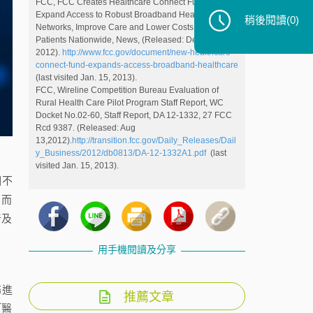
FCC, FCC Creates Healthcare Connect Fund to
Expand Access to Robust Broadband Healthcare
稍後閱讀
(0)
Networks, Improve Care and Lower Costs For
Patients Nationwide, News, (Released: Dec 12,
2012).
http://www.fcc.gov/document/new-healthcare-
connect-fund-expands-access-broadband-healthcare
(last visited Jan. 15, 2013).
FCC, Wireline Competition Bureau Evaluation of
Rural Health Care Pilot Program Staff Report, WC
Docket No.02-60, Staff Report, DA 12-1332, 27 FCC
Rcd 9387. (Released: Aug
13,2012).
http://transition.fcc.gov/Daily_Releases/Dail
y_Business/2012/db0813/DA-12-1332A1.pdf
(last
visited Jan. 15, 2013).
個不
。而
普及
用手機閱讀及分享
務進
推薦文章
「醫