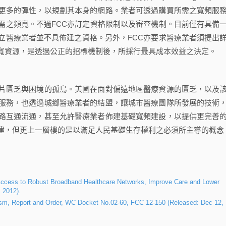
更多的彈性，以規劃其本身的網路。業者可透過購買所需之寬頻服
需之頻寬。不過FCC亦訂定資格限制以及審查機制。目前僅有具備
立醫療業者並不具佈建之資格。另外，FCC亦要求醫療業者須提出
寬資源，是透過公正的招標機制後，所採行最具成本效益之決定。
匱乏與困境的孤島。美國在面對偏遠地區醫療資源的匱乏，以及
服務，也透過城鄉醫療業者的結盟，讓城市醫療團隊所發展的技術
路互通流通，甚至允許醫療業者佈建基礎寬頻建設，以提供更完善
建，但更上一層樓的是以滿足人民基礎生存權利之必須所主導的概念
ccess to Robust Broadband Healthcare Networks, Improve Care and Lower
 2012).
ism, Report and Order, WC Docket No.02-60, FCC 12-150 (Released: Dec 12,