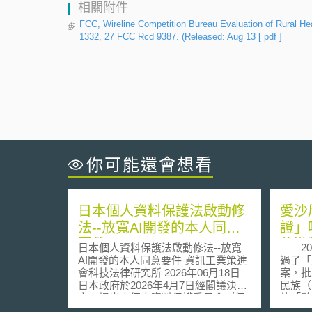
相關附件
FCC, Wireline Competition Bureau Evaluation of Rural He
1332, 27 FCC Rcd 9387. (Released: Aug 13
[ pdf ]
你可能還會想看
日本個人資料保護法啟動修
愛沙
法--放寬AI開發的本人同意
證」
要件
位遊
日本個人資料保護法啟動修法--放寬
202
AI開發的本人同意要件 資訊工業策進
過了「外
會科技法律研究所 2026年06月18日
案，批
日本政府於2026年4月7日經閣議決
民族（D
定，提出由個人資料保護委員會（個
的「數位
人情報保護委員会，下稱PPC）研擬
Visa