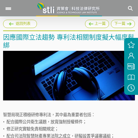
返回列表
上一篇
下一篇
因應國際立法趨勢 專利法相關制度擬大幅度鬆
綁
智慧局現正積極研修專利法，其中最為重要者包括：
•
配合國際公共衛生議題，放寬強制授權條件；
•
修正研究實驗免責相關規定；
•
配合司法院智慧財產專業法院之成立，研擬設置爭議審議組；