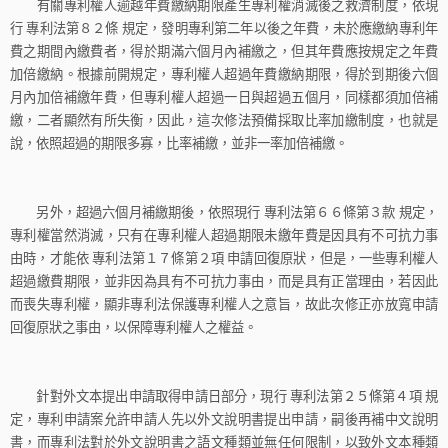
有關專利權人逾越年費繳納期限產生專利權消滅後之救濟制度，依現
行
專利法第８２條
規定，發明專利第二年以後之年費，未於應繳納專利年
費之期間內繳費者，得於期滿六個月內補繳之，但其年費應按規定之年費
加倍繳納。根據前開規定，專利權人超過年費繳納期限，得於到期後六個
月內加倍補繳年費，但專利權人超過一日與超過五個月，同樣都須加倍補
繳，二者顯然有所失衡，因此，這次修法預備採取比率加繳制度，也就是
說，依照超過的期限多寡，比率補繳，並非一率加倍補繳。
另外，超過六個月補繳期後，依照現行
專利法第６６條第３款
規定，
專利權當然消滅，只有在專利權人超過期限未繳年費是因具有不可抗力事
由時，才能依
專利法第１７條第２項
申請回復原狀，但是，一些專利權人
超過繳費期限，並非因為具有不可抗力事由，而是具有正當理由，若因此
而喪失專利權，顯非專利法保護專利權人之意旨，故此次修正亦放寬申請
回復原狀之事由，以保障專利權人之權益。
針對外文本提出申請取得申請日部分，現行
專利法第２５條第４項
規
定，專利申請案允許申請人先以外文說明書提出申請，嗣後再補中文說明
書，而專利法對於外文說明書之語文種類並無任何限制，以致外文本種類