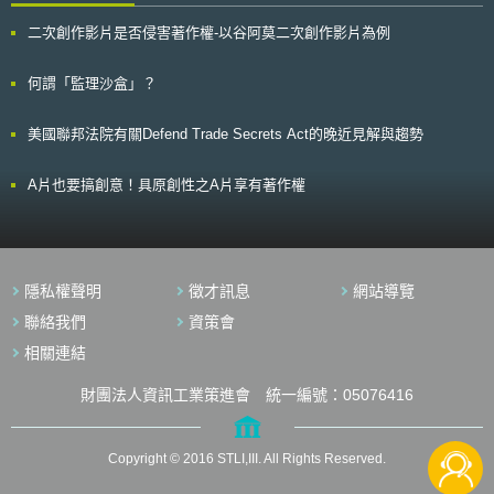
引擎做搜尋時，並非只有商標擁有者的網址會呈現，甚至有時他們並不是尋
二次創作影片是否侵害著作權-以谷阿莫二次創作影片為例
找商標擁有者的網址。消費者會依據廣告內容及造訪廣告網址來認定產品或
服務的來源，不是僅依據隨商標關鍵字而呈現出的廣告就作出來源的認定。
該佐審官的法律意見雖然對歐盟法院沒有拘束力，但該法院在大部分的
何謂「監理沙盒」？
案件中仍會依循該意見，通常在該意見提出後大約六個月會作出裁判。
美國聯邦法院有關Defend Trade Secrets Act的晚近見解與趨勢
A片也要搞創意！具原創性之A片享有著作權
隱私權聲明
徵才訊息
網站導覽
聯絡我們
資策會
相關連結
財團法人資訊工業策進會 統一編號：05076416
Copyright © 2016 STLI,III. All Rights Reserved.