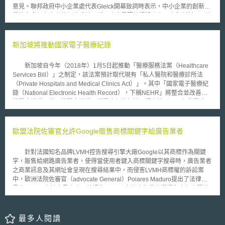
意見。聯邦政府中小企業處代表Gleick開幕致詞時表示，中小企業的創新力
量決定我們在未來的經濟成就，所以政府需要持續投資在研究與創新以及適
當的補助。 經濟暨能源部以「中小企業創新核心計畫」補助中小企
業、研究機構共同開發以市場為導向的研究與創新技術，透過共同合作使參
與的企業更具有產業競爭優勢，此計畫於2016年提供543百萬歐元補助，日
新加坡將推動國家電子醫療紀錄
前亦通過2017年548百萬歐元補助預算。 中小企業創新核心計畫
（Zentrales Innovationsprogramm Mittelstand ,以下簡稱ZIM）是一項覆蓋
新加坡自今年（2018年）1月5日起推動「醫療服務法案（Healthcare
全國範圍、不限制技術領域和行業的補助計畫，補助對象除中小企業外，還
Services Bill）」之制定，該法案預計取代現有「私人醫院和醫療診所法
包括與之合作的研究機構。ZIM計畫中補助的中小企業為員工人數不超過
（Private Hospitals and Medical Clinics Act）」。其中「國家電子醫療紀
499人，同時年營業額低於5000萬歐元或資產負債表總額低於4300萬歐元
錄（National Electronic Health Record），下稱NEHR」將整合並改善國
的企業。該計畫整合過往其他許多補助計畫，德國聯邦經濟與能源部於
營醫療機構及非國營醫療機構兩種醫療紀錄無法互通之情形，而行動醫療及
2015年4月公佈了最新的ZIM計畫實施方針，擴大受補助中小企業的範圍，
遠端醫療亦納入之。 根據目前之諮詢狀況（已於今年2月15日結束），
且提高資助資金的數額，將對企業補助的最高數額從35萬提高到38萬，對
提案單位衛生部（Ministry of Health）表示，由於現代醫療技術已趨近複
研究機構補助的最高數額從17.5萬提高到19萬歐元，以持續提升德國中小企
雜，若能整合各醫療單位之就診紀錄，將可大幅提升醫療效率，特別是在急
歐盟法院佐審官允許Google販售商標關鍵字給廣告業者
業的創新能力與競爭力；企業與合作研究機構可以在補助的架構下針對先進
診的狀況下，整合過的單一病歷將可降低評估所需的時間。 而對於病
技術研發獲得資金，研發主題不限，重點在於創新內容與市場價值。
患之個資方面保護，該部表示，首先，NEHR並不會蒐集全部患者的醫療參
針對法國知名品牌LVMH控告搜尋引擎大廠Google以其商標作為關鍵
數，只有患者之核心醫療參數才會上傳至NEHR之資料庫內，此外亦不提供
字，販售給網路廣告業者，使得當使用者鍵入商標關鍵字搜尋時，廣告業者
非醫療目的外之使用（例如就業及保險評估）。而為降低非法使用之機率，
之商業訊息及其網址會呈現在搜尋結果中，而侵害LVMH商標權的訴訟案
非法使用亦將處罰之。 另外為尊重病患個人之資訊自決權，NEHR亦提
中，歐洲法院佐審官（advocate General）Poiares Maduro提出了法律意
供了病患選擇退出機制（opt-out）以作為個資保護的最後屏障。然而該退出
見書。 在該意見書中，其認為Google允許廣告業者選擇和商標有關的
機制仍不同於一般的退出機制（即退出後不得蒐集、處理及利用），該機制
關鍵字並不構成商標侵權，選擇關鍵字僅是Google和廣告業者二造間的內
僅禁止各醫療機構讀取該病患之醫療紀錄，但是各該機構依NHER之架構仍
部活動，並沒有對公眾販賣和商標相同或類似的產品或服務，非商標法所謂
應將每次就診紀錄上傳之，此一設計係避免緊急情況下或病患同意讀取電子
之使用。另外，根據關鍵字搜尋結果而呈現廣告業者之網址，也不會造成消
最多人閱讀
病歷時，卻無醫療紀錄可供查詢之窘境。
費者對原始產品或服務混淆的風險。網際網路的使用者知道在Google搜尋