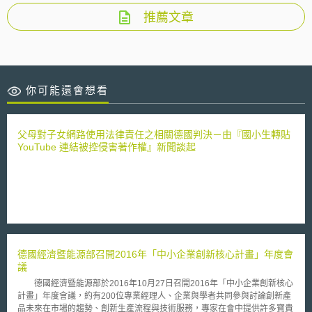
推薦文章
你可能還會想看
父母對子女網路使用法律責任之相關德國判決－由『國小生轉貼
YouTube 連結被控侵害著作權』新聞談起
德國經濟暨能源部召開2016年「中小企業創新核心計畫」年度會
議
德國經濟暨能源部於2016年10月27日召開2016年「中小企業創新核心
計畫」年度會議，約有200位專業經理人、企業與學者共同參與討論創新產
品未來在市場的趨勢、創新生產流程與技術服務，專家在會中提供許多寶貴