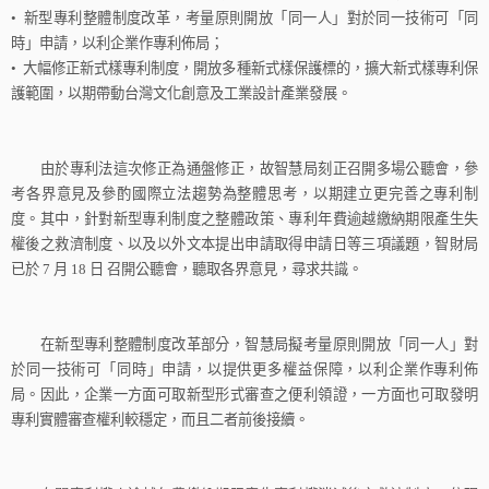
•
新型專利整體制度改革，考量原則開放「同一人」對於同一技術可「同
時」申請，以利企業作專利佈局；
•
大幅修正新式樣專利制度，開放多種新式樣保護標的，擴大新式樣專利保
護範圍，以期帶動台灣文化創意及工業設計產業發展。
由於專利法這次修正為通盤修正，故智慧局刻正召開多場公聽會，參
考各界意見及參酌國際立法趨勢為整體思考，以期建立更完善之專利制
度。其中，針對新型專利制度之整體政策、專利年費逾越繳納期限產生失
權後之救濟制度、以及以外文本提出申請取得申請日等三項議題，智財局
已於
7
月
18
日
召開公聽會，聽取各界意見，尋求共識。
在新型專利整體制度改革部分，智慧局擬考量原則開放「同一人」對
於同一技術可「同時」申請，以提供更多權益保障，以利企業作專利佈
局。因此，企業一方面可取新型形式審查之便利領證，一方面也可取發明
專利實體審查權利較穩定，而且二者前後接續。