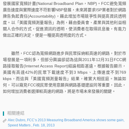
發展國家寬頻計畫(National Broadband Plan，NBP)。FCC避免寬頻
廣告速度與實際速度不符影響NBP發展，未來將要求ISP業者對於網路
牌告負起責任(Accountability)，藉此增加市場競爭性與提高資訊透明
度。以「美國寬頻測量報告」為例，藉由委員會、產業與其他利益相
關人合作的方式，促進資訊的透明，使消費者在取得訊息後，有能力
做出正確的決定，便是一種提高透明度的方式。
雖然，FCC認為寬頻網路進步與民眾採納較高速的網路，對於市
場發展是一項利多，但部分輿論卻認為這與2011年12月31日FCC網
路接取報告(Internet Access Report)結論相距甚遠。根據報告顯示，
美國有高達42%的民眾下載速度不到3 Mbps、上傳速度不到769
kbps，而這與「美國寬頻測量報告」結果，確實大相逕庭。無論如
何，可以窺見FCC視民眾使用意願與網路基礎建設同等重要，因此，
如何增加消費者選擇較高速的網路，將是市場未來發展的關鍵。
相關連結
Alec Dubro, FCC’s 2013 Measuring Broadband America shows some gain,
Speed Matters , Feb. 18, 2013