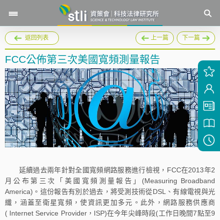
返回列表
上一篇
下一篇
FCC公佈第三次美國寬頻測量報告
延續過去兩年針對全國寬頻網路服務進行檢視，FCC在2013年2
月公布第三次「美國寬頻測量報告」(Measuring Broadband
America)。這份報告有別於過去，將受測技術從DSL、有線電視與光
纖，涵蓋至衛星寬頻，使資訊更加多元。此外，網路服務供應商
( Internet Service Provider，ISP)在今年尖峰時段(工作日晚間7點至9