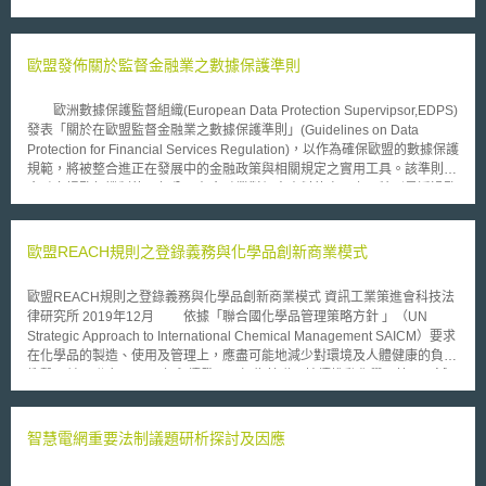
特定國家或個人獲取大量國民敏感個人資料及政府相關資料，以降低國安威
脅。 最終規則指出，去識別化敏感個人資料若經大量蒐集，仍可能被重新
識別，因此原則上禁止或限制任何美國人在知情的情況下，與受關注的國家
或個人進行該等資料的大量交易。其將敏感個人資料定義為社會安全碼、精
歐盟發佈關於監督金融業之數據保護準則
確地理位置、車輛遙測資訊（vehicle telemetry information）、基因組以及
個人健康、財務資料或其他足資識別個人之資料，並定義禁止及限制交易的
歐洲數據保護監督組織(European Data Protection Supervipsor,EDPS)
型態。同時，最終規則除設有若干豁免交易類型外，也定有一般及特別許可
發表「關於在歐盟監督金融業之數據保護準則」(Guidelines on Data
交易規定，並授權司法部得核發、修改或撤銷前述許可。一般許可交易的類
Protection for Financial Services Regulation)，以作為確保歐盟的數據保護
型將由總檢察長另行公布；特別許可則由總檢察長依個案酌情例外核准。
規範，將被整合進正在發展中的金融政策與相關規定之實用工具。該準則為
該規則課予交易方持續報告（reporting）、盡職調查（due diligence）、
金融市場監督機制的一部分，在金融業對個人資料的處理上，特別是透過監
稽核（audit）、紀錄留存（recordkeeping）等義務，並針對涉及政府相關
控、記錄保留、回報、以及資訊交換這些存有侵犯個人資料和隱私權風險的
資訊或美國國民大量敏感個人資訊之商業交易，例如投資、雇傭、資料仲介
措施予以規範。 該準則包含10項步驟與建議，旨在協助歐盟後續金融
（data brokerage）及供應商契約，提出資安要求，以降低受關注國家或個
監督政策的制定，其中一些重要的建議如下： (1)應評估資訊之處理是否可
歐盟REACH規則之登錄義務與化學品創新商業模式
人獲取該類特定資訊的風險。最後，該規則定有民事罰款（37萬美金以
能妨礙隱私權。 (2)應為數據的處理建立法律基礎。 (3)評估適當的資訊保留
下）、刑事處罰（100萬美金以下或20年以下徒刑），並設立申訴之救濟措
期限並給予正當化依據。 (4)建立個人資料傳輸至歐盟外的正當法律依據。
施。
歐盟REACH規則之登錄義務與化學品創新商業模式 資訊工業策進會科技法
(5)提供個人資料保護權利的適當保障。 (6)衡量適當的數據安全保護措施。
律研究所 2019年12月 依據「聯合國化學品管理策略方針 」（UN
(7)應為數據處理的監督提供特定之程序。 有鑒於2008年金融危機的影
Strategic Approach to International Chemical Management SAICM）要求
響，該準則透過提供一個能確保個人資料被妥善保護的有效方法，期以重建
在化學品的製造、使用及管理上，應盡可能地減少對環境及人體健康的負面
金融市場的信心。Giovani Buttarelli，作為新任歐洲數據保護監督委員，在
衝擊，並以聯合國2030年永續發展目標為基礎，持續推動化學品管理，減
一份伴隨準則釋出的聲明稿當中表示：「個人資料的價值已經隨著數位經濟
少有毒物化學物質與危險材料的釋出，將全球的回收與安全再使用率提高，
的成長不斷增加，確保各行業的個人資料得以受到保護也益顯重要。歐洲數
使化學品健全管理成為實現永續發展的必要條件，透過開發創新的化學品商
據保護監督組織(EDPS)計畫對不同行業制定相關保護規範，此準則是第一
業模式與經濟活動，來促進綠色化學及永續發展之目標前進。 壹、歐盟
智慧電網重要法制議題研析探討及因應
個發佈的。」
REACH規則與登錄義務之要求 一、歐盟REACH規則之立法目的及意旨
歐盟於2006年以「化學品登錄、評價、許可及限制規則」