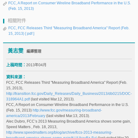
FCC, A Report on Consumer Wireline Broadband Performance in the U.S.
(Feb. 15, 2013)
相關附件
FCC, FCC Releases Third "Measuring Broadband America" Report (Feb.
15, 2013)
[ pdf ]
黃志雯
編譯整理
上稿時間：
2013年04月
資料來源：
FCC, FCC Releases Third "Measuring Broadband America" Report (Feb.
15, 2013),
http://transition.fcc.gov/Daily_Releases/Daily_Business/2013/db0215/DOC-
318964A1.pdf
(last visited Mar.12, 2013).
FCC, A Report on Consumer Wireline Broadband Performance in the U.S.
(Feb. 15, 2013)
http://www.fcc.gov/measuring-broadband-
america/2013/February
(last visited Mar.13, 2013).
Alec Dubro, FCC’s 2013 Measuring Broadband America shows some gain,
Speed Matters , Feb. 18, 2013,
http://www.speedmatters.org/blog/archive/fccs-2013-measuring-