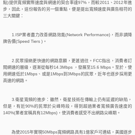
點)提供寬頻實際速度與網速的契合率達97%，而較2011、2012年進
步，因此，這份報告的另一個重點，便是提出寬頻速度與廣告相符的
三大關鍵：
1.ISP業者盡力改善網路效能(Network Performance)，而非調降
牌告價(Speed Tiers )。
2.民眾接納更快速的網路意願，更甚過往。FCC指出，消費者訂
閱網速的層級，逐漸從每秒14.3Mbps ，發展至15.6 Mbps。至於，使
用網速低於1Mbps、或是1Mbps到3Mbps的民眾，近年也逐步採用更
高速的網路。
3.衛星寬頻的進步：雖然，衛星技術在傳輸上仍有延遲的缺陷，
但是，有近90%的民眾於尖峰時段，得到超過業者寬頻廣告速度的
140%(業者宣稱具有12Mbps)，使消費者感受不出網路尖峰期。
為使2015年實現50Mbps寬頻網路具有1億家戶可連結，美國逐步