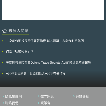
（Registration, Evaluation, Authorization and Restriction of Chemicals,
REACH）[1]，作為歐盟境內統一性化學物質管理法制。依據REACH規則
第1條規定「本規章之目的為確保人類健康及環境之高度保障（high level of
protection），包括促進對於因化學物質（substance）產生之危險之替代評
估方法，維護物質於歐洲內部市場之自由流通，及同時提高競爭力和創
新。」其目的除管制歐盟境內之化學物質，來保護人類健康與環境安全，達
到永續發展之目的外，亦期望透過歐盟境內一致性的協調性規範，使化學物
最多人閱讀
質的流通能夠順暢，以促進經濟的發展。 二、歐盟REACH規則之登錄義務
要求 為掌握歐盟境內化學物質之風險管理與因應措施，REACH規則第
5條以下要求製造者或輸入者須完成化學物質本身或混合物或成品中化學物
二次創作影片是否侵害著作權-以谷阿莫二次創作影片為例
質之登錄後，始得製造或輸入。登錄制度之建立有助於獲取更多化學物質的
資訊，並使相關產業之供應鏈及公眾獲知更多相關物質資訊。特別是，對於
何謂「監理沙盒」？
後續進行化學物質之風險管理，具有重要性之影響與作用。依REACH規則
第5條至第14條規定，登錄義務人（化學物質之製造者與輸入者）須提供其
生產或輸入之化學物質的相關資訊及暴露情境、暴露評估及風險特性等資
美國聯邦法院有關Defend Trade Secrets Act的晚近見解與趨勢
訊，並且針對該物質應提出適當之風險管理措施的建議。 三、歐盟REACH
規則之登錄義務對於產業之影響 由於製造商與輸入商須提供暴露情
A片也要搞創意！具原創性之A片享有著作權
境、暴露評價與風險評估報告之義務，該報告內容包含簡易資訊卡（the
simple infocard）、細節性摘要檔案（the detailed brief profile）及完整來
源數據（the full source data）之資訊。該登錄義務對於上游供應鏈業者而
言，往往面臨缺乏對物質情境與風險管理之相關資訊，例如其對於勞工與消
費者接觸之危害程度、化學物質之用途以及對於評價之風險應提出何安全建
議等[2]。除此之外，中小企業由於資源有限性、人力及成本的考量，相較於
隱私權聲明
徵才訊息
網站導覽
大型企業容易在物質資訊交換論壇（Substance Information Exchange
聯絡我們
資策會
Forums, SIEF）遇到困難[3] 。 貳、創新化學品商業模式與REACH規則登