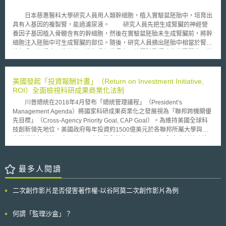
必須在 Google 比利時網站上公布該判決內容，否則另須繳交每日五十萬歐
元的罰款。 這起控告 Google 的訴訟是由比利時出版集團 Copiepresse
日本慈惠醫科大學研究人員用人類幹細胞，植入實驗鼠胚胎中，培育出
所提起的，該集團代表比利時境內多家法語及德語報社，亦為一管理比利時
具有人基因的複製腎，能過濾尿液。 研究人員先把生成腎臟的神經營
法語及德語媒體著作權的專門機構。
養因子基因植入骨髓含有的幹細胞，然後在實驗鼠胚胎未生成腎臟前，將幹
細胞注入胚胎中可生成腎臟的部位。隨後，研究人員摘出胚胎中相當於腎臟
的部分。經過六天的培養，這部分組織長出了讓腎臟發揮功能的腎單位及其
周圍的腎間質。基因檢查結果確認該腎臟是由人的骨髓幹細胞生成。研究人
員再將這一"複製腎"移植到其他實驗鼠的腹部，約二周時間後，"複製腎"生
長到一百五十毫克。 利用骨髓幹細胞進行再生醫療，生成皮膚和軟骨
美國發起「投資報酬計畫」（Return on Investment Initiative,
等已經進入實用階段，但利用動物再生人類器官還沒有先例。參加研究的橫
ROI）全面檢視科研成果商業化法制
尾隆認為，從理論上說，用這種方法生成的器官不會發生排異反應。除腎臟
川普總統在2018年4月發布「總統管理議程」（President’s
外，這種方法還可用來生成胰腺和肝臟。
Management Agenda）將國家科研成果商業化之發展視為「聯邦跨機關優
先目標」（Cross-Agency Priority Goal, CAP Goal）。為維持美國全球科
技創新領先地位，美國政府每年投資約1500億美元於各聯邦所屬大學與研
究機構進行科技研究。美國國家標準與技術中心（NIST）與白宮科技政策
辦公室（OSTP）聯合發起「投資報酬計畫」（Return on Investment
Initiative, ROI），宗旨為釋放美國創新（Unleashing American
Innovation），讓政府投資預算發揮科研補助之最大效益。 計畫目的包
最多人閱讀
括：1.評估現行政府從事技術移轉指導原則，檢視應予以維持與待改革之
處；2.吸引後期研發、商業化與先進製程的技轉投資，並降低法規阻礙；3.
二次創作影片是否侵害著作權-以谷阿莫二次創作影片為例
支持科研創新產官學合作模式與技轉機制；4.有效移除技轉阻礙以利加速技
轉成效，並聚焦於國家重要產業發展的新興措施；5.評估聯邦政府資金運用
指標成效；6.創造激勵學研機構提升技轉成效之誘因。 NIST調查指
何謂「監理沙盒」？
出，阻礙技轉發展之原因包括：1.技轉與智慧財產權協商所涉高額交易與時