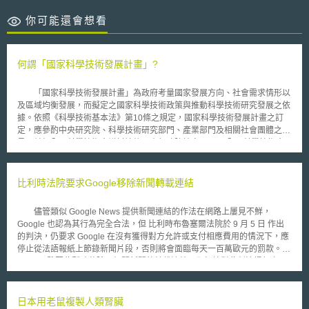
你可能還會想看
何謂「國家科學技術發展計畫」?
「國家科學技術發展計畫」為政府考量國家發展方向、社會需求情形以
及區域均衡發展，而擬定之國家科學技術政策與推動科學技術研究發展之依
據。依照《科學技術基本法》第10條之規定，國家科學技術發展計畫之訂
定，應參酌中央研究院、科學技術研究部門、產業部門及相關社會團體之意
見，並經全國科學技術會議討論後，由行政院核定。 全國科學技術會
議每四年召開一次，最近一次會議為2013年的「第九次全國科技會議」，
該次會議通過了民國102-105年的「國家科學技術發展計畫」，針對我國科
技發展提出7項目標、27項策略及58項重要措施。7項目標包括：提升臺灣
比利時法院要求Google移除新聞轉載連結
的學研地位、做好臺灣的智財布局、推動臺灣永續發展、銜接上游學研與下
游產業、推動由上而下的科技計畫、提升臺灣科技產業創新動能、解決臺灣
儘管類似 Google News 提供新聞連結的作法在網路上屢見不鮮，
的科技人才危機等。
Google 也認為其行為完全合法，但 比利時布魯塞爾法院於 9 月 5 日 作出
的判決，仍要求 Google 在沒有獲得對方允許或支付相應費用的情況下，應
停止從法語報紙上節錄新聞片段，否則將會面臨每天一百萬歐元的罰款。
Google 雖因此暫時移除了相關新聞的轉載連結，卻打算對此判決提起上
訴。 該案法官指出， Google 在這些報章媒體網站更新相關新聞後，才
在 Google 網站上提供轉載內容，法院認為這不但侵害了作者的著作權，且
違反比利時有關資料庫的法律。除了移除轉載連結外，法院也要求 Google
日本用老鼠複製人類腎臟