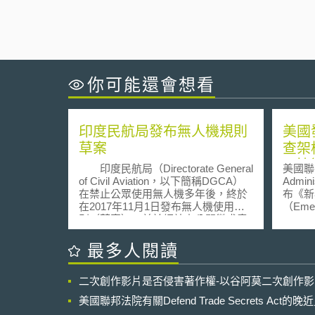
你可能還會想看
印度民航局發布無人機規則
美國
草案
查架
AI技
印度民航局（Directorate General
美國聯邦
of Civil Aviation，以下簡稱DGCA）
Admin
在禁止公眾使用無人機多年後，終於
布《新
在2017年11月1日發布無人機使用規
（Emerg
則（草案），並於網站上公開徵求意
Prior
見。民航局部長P Ashok Gajapathi
係為回
Raju表示，草案將於接下來的30日
之第1
最多人閱讀
內，與所有利益相關者進行交流，一
政府風
旦協商完成，將會確定無人機監管框
Risk a
二次創作影片是否侵害著作權-以谷阿莫二次創作
架。預計今年12月底前完成訂定無人
Prog
機使用管理規範，包含商業用途無人
所設置之措施。
美國聯邦法院有關Defend Trade Secrets Act
機。 根據規則草案，無人機依照
供應商（c