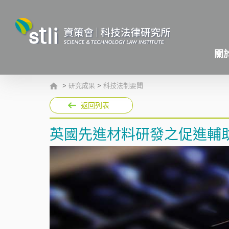
關
>
研究成果
>
科技法制要聞
返回列表
英國先進材料研發之促進輔