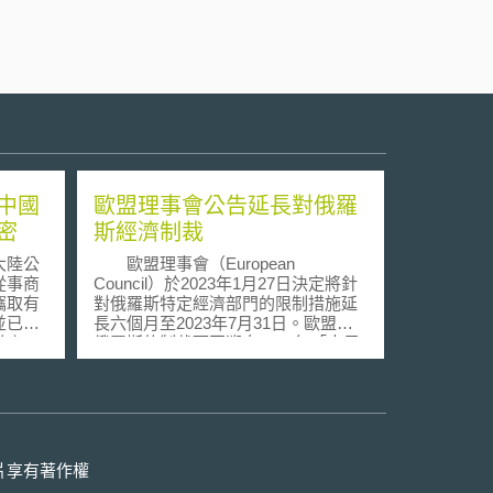
中國
歐盟理事會公告延長對俄羅
密
斯經濟制裁
大陸公
歐盟理事會（European
從事商
Council）於2023年1月27日決定將針
竊取有
對俄羅斯特定經濟部門的限制措施延
並已經
長六個月至2023年7月31日。歐盟對
備產
俄羅斯的制裁可回溯自2014年「克里
15
米亞危機」，俄羅斯破壞烏克蘭局勢
薄膜體
穩定。自2022年2月以來，鑑於俄羅
碼、規
斯對烏克蘭軍事侵略，歐盟制裁範圍
行動通
大幅擴大（截至2022年12月16日共有
S設備
9輪制裁）。歐盟的制裁範圍廣泛，涉
訊技
及如下不同領域的措施： （1）
片享有著作權
，改善
貿易層面：對技術和軍民兩用貨品