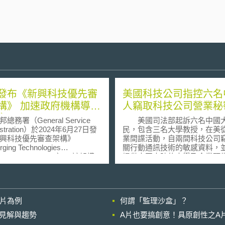
發布《新興科技優先審
美國科技公司指控六名
構》 加速政府機構導入
人竊取科技公司營業秘
術
總務署（General Service
美國司法部起訴六名中國
istration）於2024年6月27日發
民，包含三名大學教授，在美
興科技優先審查架構》
業間諜活動，自兩間科技公司
ing Technologies
關行動通訊技術的敏感資料，
itization Framework），該架構
提供中國大陸的大學及企業預
應拜登總統針對AI安全所提出
製。如果罪名成立，最多可判刑
4110號行政命令，而在「聯邦
年。被竊取營業秘密包括載有
險與授權管理計畫」（Federal
聲波共振器（FBAR）的原始
nd Authorization Management
格、配方等文件，主要應用在
影片為例
何謂「監理沙盒」？
ram，以下簡稱FedRAMP）底下
訊，如平版、智慧型手機、GP
 一般而言，雲端服務
等消費性產品及軍事、國防通
的晚近見解與趨勢
A片也要搞創意！具原創性之A
loud service providers）若
術，其作用在於過濾無線訊號