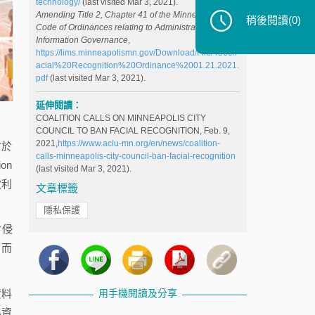
technology/
(last visited Mar 3, 2021).
Amending Title 2, Chapter 41 of the Minneapolis
稍後閱讀
(0)
Code of Ordinances relating to Administration:
Information Governance
,
https://lims.minneapolismn.gov/Download/File/4860/F
acial%20Recognition%20Ordinance%2001.21.2021.
pdf
(last visited Mar 3, 2021).
延伸閱讀：
COALITION CALLS ON MINNEAPOLIS CITY
COUNCIL TO BAN FACIAL RECOGNITION, Feb. 9,
2021,
https://www.aclu-mn.org/en/news/coalition-
會於
calls-minneapolis-city-council-ban-facial-recognition
on
(last visited Mar 3, 2021).
波利
文章標籤
隱私保護
會侵
，而
資料
用手機閱讀及分享
集資