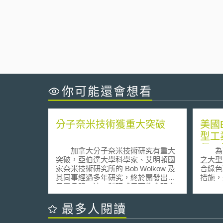
你可能還會想看
分子奈米技術獲重大突破
美國
型工
保、
加拿大分子奈米技術研究有重大
為落
施
突破，亞伯達大學科學家、艾明頓國
之大型
家奈米技術研究所的 Bob Wolkow 及
合綠色
其同事經過多年研究，終於開發出分
措施，美
子電晶體。這一科研成果可能會研究
Prote
報告在最新一期「自然」（ Nature ）
12月
雜誌上發表。 Bob Wolkow 日前
（Fram
最多人閱讀
接受採訪時指出，目前普通的電晶體
Permi
中，需要上百萬個電子才能使電流轉
國內新