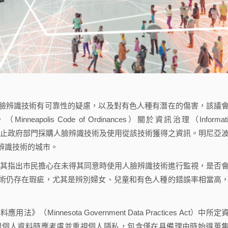
辨識技術有可靠性的疑慮，以及對有色人種有潛在的傷害，該議
polis Code of Ordinances）關於資訊治理（Informati
形，禁止政府部門採購人臉辨識技術及使用從該技術獲得之資訊。明尼亞
辨識技術的城市。
r倡議，其指出市民擔心在未得其同意時使用人臉辨識技術進行監視，是否
術仍存在瑕疵，尤其是辨別婦女、兒童和有色人種的錯誤率相當高
nesota Government Data Practices Act）中所定
關個人資料時應考慮並重視個人隱私，包含僅在具備理由時始得蒐