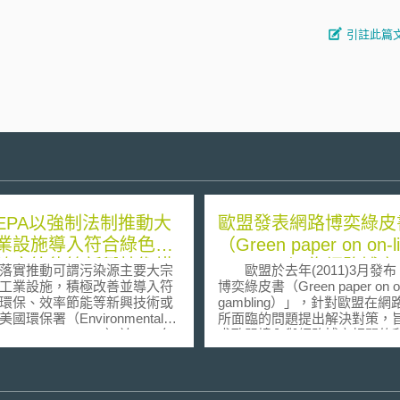
引註此篇
EPA以強制法制推動大
歐盟發表網路博奕綠皮
業設施導入符合綠色環
（Green paper on on-l
效率節能等新興技術措
gambling）為網路博
實推動可謂污染源主要大宗
歐盟於去年(2011)3月發布
暖身
工業設施，積極改善並導入符
博奕綠皮書（Green paper on on
環保、效率節能等新興技術或
gambling）」，針對歐盟在網
國環保署（Environmental
所面臨的問題提出解決對策，
ction Agency，EPA）於2010年
求歐盟境內與網路博奕相關的
完成「溫室氣體排放量許可方案
體支持立法推動。該綠皮書內
ework for Greenhouse Gas
要包括以下幾項議題： 一、網
tting Programs）」以確保未來
服務業者之界定：歐盟內的各
設置大型工業設施，其溫室氣
間對於網路博奕服務業者的認