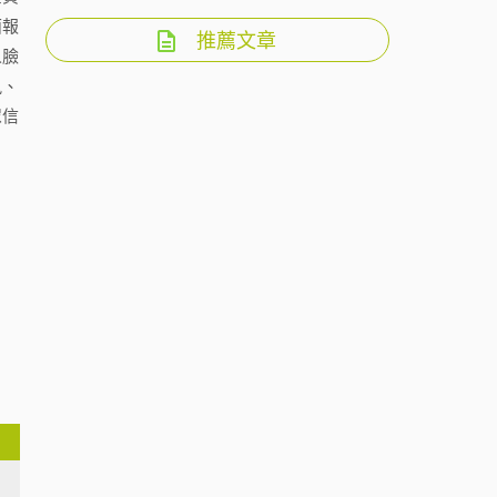
面報
推薦文章
人臉
訊、
眾信