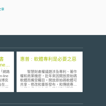
文章
書
惠普 : 軟體專利是必要之惡
ine
奕立法
「網路
智慧財產權議題涉及專利、著作
-line
權和商業機密，近年來因開放原始碼
路博奕
軟體而備受矚目。開放原始碼軟體可
旨在尋
共享、修改和重新發布，和傳統專屬
利益團
軟體的保密性和發布限制迥然不同。
容，主
許多開放原始碼與自由軟體倡議
路博奕
人士都痛批軟體專利，相形之下，惠
成員國
普以擁有大量的專利為傲。2004年惠
定，以
普一共獲頒1,775項美國專利，在美國