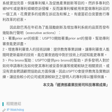
系統更加完善，保護專利權人及促進產業創新等目的。然許多專利仍
被NPE或是專利蟑螂控訴侵權，反而讓專利權被用來當做專利訴訟的
一個工具，花費更多的經費在訴訟及和解上，有違當初白宮要進行專
利改革的初衷。
因此歐巴馬在年初為了能鼓勵創新及增加專利系統的品質而發布
幾點執行聲明（executive actions）：
1、著重prior art的檢索：USPTO開始著重prior art的搜尋，幫助專利
審查能更詳盡。
2、增進專利審查人的技術訓練：提供教育專業訓練，讓專利審查人能
隨時更新最新的技術，能在審查過程中對於技術上的認知能更專業。
3、Pro brono幫助：USPTO提供pro brono的幫助。許多發明人對於
如何申請專利及如何使其專利被妥善保護等規範較缺乏相關資訊、或
沒有資金聘請顧問協助此方面保護，因此USPTO會提供教育及實務訓
練，讓這些較小的公司或資源較缺乏之發明人的專利得以獲得保護。
本文為「經濟部產業技術司科技專案成果」
相關連結
IP Watchdog