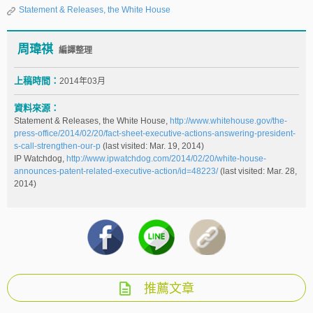
Statement & Releases, the White House
周瑋祺
編譯整理
上稿時間：
2014年03月
資料來源：
Statement & Releases, the White House,
http://www.whitehouse.gov/the-
press-office/2014/02/20/fact-sheet-executive-actions-answering-president-
s-call-strengthen-our-p
(last visited: Mar. 19, 2014)
IP Watchdog,
http://www.ipwatchdog.com/2014/02/20/white-house-
announces-patent-related-executive-action/id=48223/
(last visited: Mar. 28,
2014)
推薦文章