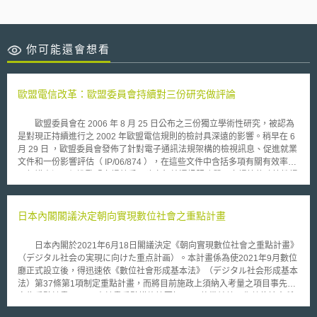
你可能還會想看
歐盟電信改革：歐盟委員會持續對三份研究做評論
歐盟委員會在 2006 年 8 月 25 日公布之三份獨立學術性研究，被認為
是對現正持續進行之 2002 年歐盟電信規則的檢討具深遠的影響。稍早在 6
月 29 日 ，歐盟委員會發佈了針對電子通訊法規架構的檢視訊息、促進就業
文件和一份影響評估（ IP/06/874 ），在這些文件中含括多項有關有效率利
用頻譜資源、促進歐盟市場競爭、建立無線通訊服務單一市場等的政策性提
案。而在 2006 年 8 月 25 日出版的研究報告，目的則在處理歐盟電子通訊
檢討過程中的主要議題：歐盟電子通訊部的成長和投資、電子通訊市場的法
規變革及競爭狀態。雖然這三份研究報告對歐盟委員會並無拘束力，不過對
日本內閣閣議決定朝向實現數位社會之重點計畫
即將在十月份截止之歐盟電信規則的公眾諮詢意見書上，將有助益。
歐盟資訊社會和媒體委員 Viviane Reding 女士認為，對 2006 歐盟電信規
日本內閣於2021年6月18日閣議決定《朝向實現數位社會之重點計畫》
則的重新檢視，是歐洲競爭力、投資和成長是重要的關鍵。如果想要促進一
（デジタル社会の実現に向けた重点計画）。本計畫係為使2021年9月數位
個具競爭性、以知識為主的歐盟經濟體系，完備電子通訊內在市場、擴大跨
廳正式設立後，得迅速依《數位社會形成基本法》（デジタル社会形成基本
界經營的競爭，以及提升無線通訊頻譜利用的最大效益，均需最優先考量。
法）第37條第1項制定重點計畫，而將目前施政上須納入考量之項目事先制
定為重點計畫。 本計畫重點措施摘要如下： 整備並普及化數位社會所
需之共同功能，包含普及My Number Card、推動利用My Number，與Gov-