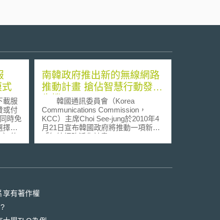
服
南韓政府推出新的無線網路
模式
推動計畫 搶佔智慧行動發展
先機
下載服
韓國通訊委員會（Korea
費或付
Communications Commission，
。同時免
KCC）主席Choi See-jung於2010年4
選擇五
月21日宣布韓國政府將推動一項新的
ns）的
「無線網路活化計畫」
有人可
（comprehensive plans for wireless
，使用
internet activation），預計在未來五
年間投入1兆5000億韓圜，與民間共
其發表的
同合作發展無線網路建設，以搶佔智
作者希
慧行動領域的發展先機。 因應智
推出影
慧手機發展速度倍增在政治面上帶來
片享有著作權
選擇影
的需求，韓國政府希望透過本計畫能
?
下載者
將南韓建設成「智慧行動領域的發電
片內
所（powerhouse）」。並據此願景規