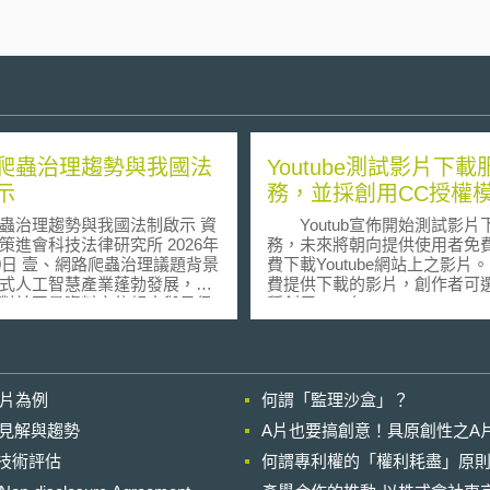
爬蟲治理趨勢與我國法
Youtube測試影片下載
示
務，並採創用CC授權
蟲治理趨勢與我國法制啟示 資
Youtub宣佈開始測試影片
進會科技法律研究所 2026年
務，未來將朝向提供使用者免
治理議題背景
費下載Youtube網站上之影片
式人工智慧產業蓬勃發展，模
費提供下載的影片，創作者可
對於巨量資料之依賴度與日俱
種創用CC（Creative Commo
使網路爬蟲（Crawlers）技術
授權模式；另一方面，影片所
發頻繁。傳統網路生態原係建
自訂下載影片所應支付的費用
站經營者與網路爬蟲索引功能
者則透過Google 體系的Google
互惠默契[1]，網站容忍爬取以
Checkout 付費。Youtube在
影片為例
何謂「監理沙盒」？
量曝光。然而，當網路爬蟲大
聲明中指出，因為許多影片創
資料用於訓練，而非提供連結
望影片能夠更廣為流傳，因此
的晚近見解與趨勢
A片也要搞創意！具原創性之A
，不僅造成流量分流與價值分
片下載服務，影片所有人可以
進行技術評估
，更損及內容產製者的廣告與
何謂專利權的「權利耗盡」原則
片的創用CC授權模式，使影片
此經濟模式的轉變，讓
在授權範圍內利用所下載的影