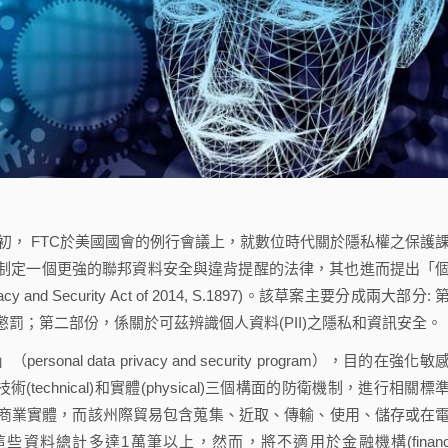
， FTC於美國國會的例行會議上，就數位時代關於隱私權之保護
過制定一個更強的聯邦資料安全與違背提醒的法律，其也進而提出「
 and Security Act of 2014, S.1897)。該草案主要分成兩大部分: 
罰；第二部份，係關於可茲辨識個人資料(PII)之隱私和資訊安全。
 data privacy and security program），目的在強化敏
技術(technical)和實體(physical)三個構面的防衛機制，進行相關標
商業實體，而該州際貿易包含蒐集、近取、傳輸、使用、儲存或在
料總計多達1萬筆以上，然而，將不適用於金融機構(financi