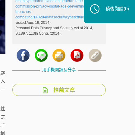
ements/prepared-statement-federal-trade-
commission-privacy-digital-age-preventing-data-
稍後閱讀
(0)
breaches-
combating/140204datasecuritycybercrime.pdf
(last
visited Aug. 19, 2014).
Personal Data Privacy and Security Act of 2014,
S.1897, 113th Cong. (2014).
用手機閱讀及分享
課題
個人
第一
推薦文章
感性
準之
電子
al