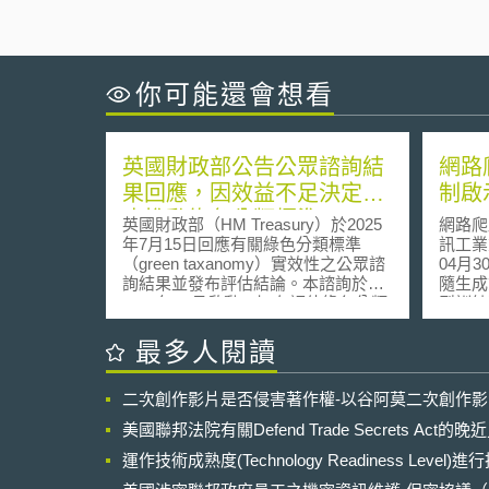
你可能還會想看
英國財政部公告公眾諮詢結
網路
果回應，因效益不足決定停
制啟
止推動綠色分類標準
英國財政部（HM Treasury）於2025
網路爬
年7月15日回應有關綠色分類標準
訊工業策
（green taxanomy）實效性之公眾諮
04月30日 壹、網路爬蟲
詢結果並發布評估結論。本諮詢於
隨生成
2024年11月啟動，旨在評估綠色分類
型訓練
標準能否有效達成「引導資金投入淨
增，促
零轉型」及「預防漂綠行為
運用愈
最多人閱讀
（greenwashing）」之兩大目標。 以
立於網
下說明利害關係人回饋意見重點內
的導流
二次創作影片是否侵害著作權-以谷阿莫二次創作
容： （1）引導資金投入淨零轉型 金
換取流
融機構受訪者多認為分類標準並非引
量爬取
美國聯邦法院有關Defend Trade Secrets Act
導資金流向之關鍵政策工具，僅能作
導流時
為投資考量之其中一項參考依據，而
運作技術成熟度(Technology Readiness Level)
配失衡
對最終決策影響有限；並認為就特定
訂閱收益[2]。 