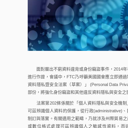
面對層出不窮資料違背或身份竊盜事件，2014年初
進行作證，會議中，FTC乃呼籲美國國會應立即通
資料隱私暨安全法案（草案）」 (Personal Data Privacy
部份，將強化身份竊盜和其他違反資料隱私與安全之懲
法案第202條係關於「個人資料隱私與安全機制」（personal
可茲辨識個人資料的保護，從行政(administrative)、
制訂與落實。有關適用之範疇，乃就涉及州際貿易之
或數位格式處理可茲辨識個人之敏感性資料，而這些資