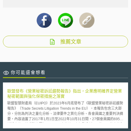
推薦文章
你可能還會想看
歐盟發布《營業秘密訴訟趨勢報告》指出，企業應明確界定營業
秘密範圍與強化保密措施之落實
歐盟智慧財產局（EUIPO）於2023年6月底發布了《歐盟營業秘密訴訟趨勢
報告》（Trade Secrets Litigation Trends in the EU），本報告包含三大部
分，分別為判決之量化分析、法律要件之質化分析、各會員國之重要判決摘
要，內容涵蓋了2017年1月1日至2022年10月31日間，27個會員國的695個
訴訟案件。其重點摘要如下： 一、案件涉及之類型分析 1、約41%的案件與
離職員工有關。 2、約17%的案件與商業合作對象有關。 3、約30%的案件