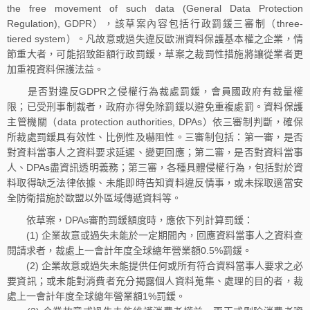
the free movement of such data (General Data Protection
Regulation), GDPR），該草案內容包括行政罰鍰三審制（three-
tiered system）。凡故意或過失違反歐洲資料保護基本權之企業，情
節重大者，可能招致鉅額行政罰鍰，草案之裁罰性措施將讓從業者更
加重視資料保護法益。
是否對違反GDPR之侵權行為裁處罰鍰，會員國政府有裁量權
限；已受刑事制裁者，政府亦得免除罰鍰以避免重複處罰。資料保護
主管機關（data protection authorities, DPAs）依三審制判斷，確保
所裁處罰鍰具有效性、比例性及嚇阻性。三審制包括：第一審，是否
對資料當事人之資料要求延遲、變更回應；第二審，是否對資料當事
人、DPAs盡資訊透明義務；第三審，各種具體侵權行為，包括對於資
料取得缺乏法律依據、未能即時告知資料違反情事，或未採取適當安
全防衛措施於歐盟以外區域傳遞資料等。
依草案，DPAs審酌罰鍰額度時，應依下列計算罰鍰：
(1) 企業故意或過失未能於一定期間內，回應資料當事人之資料查
閱請求者，裁處上一會計年度全球總年營業額0.5%罰鍰。
(2) 企業故意或過失未能提供任何或所有符合資料當事人要求之必
要資訊；或未能對消費者充分揭露個人資料蒐集、處理的目的者，裁
處上一會計年度全球總年營業額1%罰鍰。