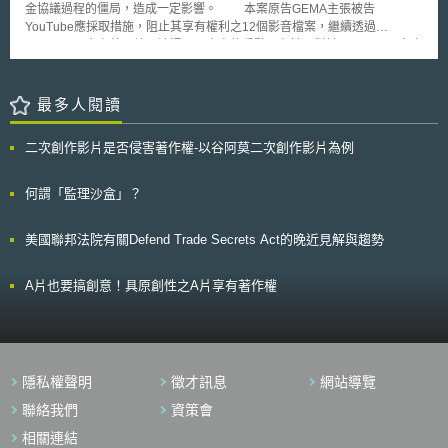
金協議過程的僵局，造成一定影響。 本案原告GEMA主張被告
整體政策（譬如與員工簽訂之勞動契約中，應明確界定其保密義務範圍；員
程（processes）。 2.對可公開近用模型執行至少一次聯合測試演習（joint
YouTube應採取措施，阻止其享有權利之12個影音檔案，繼續透過
工離職時應落實離職面談，再次提醒員工應遵守的保密義務範圍等），以便
testing exercise）。 3.在人工智慧安全技術研究方面進行合作，以推進先進
YouTube平台在德國境內流通。而本案的爭點即在於：對於YouTube平台上
於發生爭議時有效主張權利。 本文同步刊登於TIPS網站
人工智慧模型之國際科學知識，並促進人工智慧安全和技術政策的一致性。
由網友上傳、且涉嫌侵害著作權的影片內容，被告移除及防止侵害的責任範
（https://www.tips.org.tw）
4.讓英、美兩國安全研究所（AI Safety Institute）間的人員互相交流利用其
圍究竟多大。 本案法院認為，因被告本身並非將違法內容上傳之行為
團體知識。 5.在其活動範圍內，依據國家法律、法規和契約規定來相互共享
人，無法以德國電信服務法（TMG）第7條規定，課予其侵權行為人責任
最多人閱讀
資訊。 換言之，兩國的機構將共同制定人工智慧安全測試之國際標準，以
（Täterhaftung）。但被告因提供、經營平台，對著作權侵害有所「貢
及適用於先進人工智慧模型設計、開發、部署、使用之其他標準。確立一套
獻」，故法院依TMG第10條規定，認定被告YouTube僅在知悉特定侵權情
通用人工智慧安全測試方法，並向其他合作夥伴分享該能力，以確保能夠有
二次創作影片是否侵害著作權-以谷阿莫二次創作影片為例
事的情況下，才負擔移除或阻斷網路接取的義務；而當平台業者收到著作權
效應對這些風險。就如英國技術大臣蜜雪兒·多尼蘭強調的，確保人工智慧
侵害的通知後，便須立即阻斷涉嫌侵權的影片，並採取合理的措施，防止侵
的安全發展是全球性問題，只有通過共同努力，我們才能面對技術所帶來的
權行為再發生。然而，法院也強調，平台業者只負擔「合理」的檢查及管控
何謂「監理沙盒」？
風險，並利用這項技術幫助人類過上更好的生活。
義務，故平台業者毋須逐一檢視所有已上傳的影片。 按本案法院見
解，所謂合理的措施，包括YouTube須利用其所研發的「內容識別系統
美國聯邦法院有關Defend Trade Secrets Act的晚近見解與趨勢
Content-ID」，防止特定的侵權內容再次發生。另YouTube也負擔加裝文字
過濾軟體的義務，以杜絕含有特定標題或關鍵字之影片上傳至平台。
據了解，雙方均發表聲明對此判決結果表示肯定。除原告得以主張其所享有
A片也要搞創意！具原創性之A片享有著作權
的著作權外，YouTube也認為法院明確界定影視平台業者應作為的義務範
圍。但對原告GEMA來說，重點在如何透過訴訟程序對YouTube施壓，重啟
授權金的談判。兩造後續對長久來授權金計算公式的歧異將如何達成共識，
值得關注。
隱私權聲明
徵才訊息
網站導覽
聯絡我們
資策會
相關連結