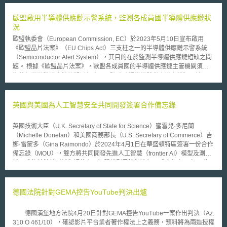
雙方無明確的契約關係（但報告中指出此項統計包含員工離職後自行創業，
原告以該離職員工及該公司為被告的情況）。 二、案件涉及之營業秘密標
歐盟啟用半導體供應鏈示警系統，監測各成員國半導體供應鏈狀
的分析（同一訴訟案件可能包含多個標的） 1、約62%的標的為「商業性營
況
業秘密」。其中配銷通路（distribution methods）、廣告策略、行銷資料、
歐盟執委會（European Commission, EC）於2023年5月10日宣布啟用
客戶名單等供應鏈「下游資訊」（downstream information）占31%最多；
《歐盟晶片法案》（EU Chips Act）三支柱之一的半導體供應鏈示警系統
定價模式及會計資料等「財務資訊」占13%次之。 2、約33%的標的為「技
（Semiconductor Alert System），其目的在於監測半導體供應鏈短缺之問
術性營業秘密」，其中有19%與「製程」（manufacturing process）有
題。 根據《歐盟晶片法案》，歐盟各成員國的半導體供應鏈主管機關須定
關。 3、僅3%的標的為原型（prototypes）或尚未公開的產品設計。 三、
期執行半導體供應鏈的觀測任務，以隨時確認半導體供應鏈之狀況。然而，
案件涉及之產業別分析（根據「歐盟標準行業分類第二修正版NACE Rev.
由於歐盟係由眾多不同的國家所組成，各成員國間訊息的流通相比於其他單
2」分類） 整體來說，歐盟營業秘密訴訟案件所涉及的產業別相當多元，簡
一國家可能較為緩慢，故EC決定創建半導體供應鏈示警系統，交換半導體
要說明如下： 1、排名第一的產業別為「製造業」（manufacturing），占
供應鏈資訊以解決上述問題。在此系統中，私人企業得單獨對所處產業中的
英國與美國為人工智慧安全共同開發簽署合作備忘錄
32%。其中最常涉訟的子產業別為「機械設備製造業」（manufacture of
早期半導體短缺進行回報，惟個別產業常常單獨誇大或高估危機的發生可能
machinery and equipment）及「化學製品製造業」（manufacture of
性，對此，EC成立了歐盟半導體專家小組（European Semiconductor
chemicals and chemical products）。 2、排名第二的產業別為「批發及零
英國技術大臣（U.K. Secretary of State for Science）蜜雪兒·多尼蘭
Expert Group, ESEG），協助收集各半導體產業與成員國所回報之訊息，
售業；汽機車維修業」（wholesale and retail trade；repair of motor
（Michelle Donelan）和美國商務部長（U.S. Secretary of Commerce）吉
除將其用於建立風險評估外，亦彙整並分析成有價值的資訊後再分享給各成
vehicles and motorcycles）占11%。 3、排名第三的產業別為「金融及保
娜·雷蒙多（Gina Raimondo）於2024年4月1日在華盛頓特區簽署一份合作
員國。 若資訊收集完成後，ESEG或EC察覺歐盟確實有發生半導體供應鏈
險業」（financial and insurance activities）及「專業、科學及技術服務
備忘錄（MOU），雙方將共同開發先進人工智慧（frontier AI）模型及測
崩潰的危險，EC將召開特別委員會會議（extraordinary board
業」（professional, scientific and technical activities），分別占7%。
試，成為首批就測試和評估人工智慧模型風險等進行正式合作之國家。 此
meeting），共同尋求解決方案，包含聯合政府採購（joint
四、被告提出之抗辯分析 報告中指出，原告提出之營業秘密主張被法院採
備忘錄之簽署，是為履行2023年11月在英國的布萊切利公園（Bletchley
procurement），或與第三國進行合作，以合力解決半導體供應鏈之危機。
認的比例僅27%，有約73%的案件法院最終是做出有利於被告的認定。而被
Park）所舉行的首屆人工智慧安全峰會（AI Safety Summit）上之承諾，諸
告最常提出的抗辯，第一為抗辯原告所主張之系爭資訊是普遍共知
如先進AI的急速進步及濫用風險、開發者應負責任地測試和評估應採取之適
德國法院針對GEMA控告YouTube判決出爐
（generally known），不具備秘密性；第二為抗辯原告未採取合理保密措
當措施、重視國際合作和資訊共享之必要性等等，以此為基礎羅列出兩國政
施。 最後，報告結論分析歐盟營業秘密判決的三大趨勢，其中一項趨勢指
府將如何在人工智慧安全方面匯集技術知識、資訊和人才，並開展以下幾項
德國漢堡地方法院4月20日針對GEMA控告YouTube一案作出判決（Az.
出，營業秘密所有人若要強化契約措施（如保密協議）於訴訟中的證明力，
聯合活動： 1.制定模型評估的共用框架（model evaluations），包括基礎
310 O 461/10），確認影片平台業者著作權法上之義務，預料將為兩造授權
應明確識別與界定系爭營業秘密的範圍。因此，企業應建立營業秘密管理的
方法（underpinning methodologies）、基礎設施（infrastructures）和流