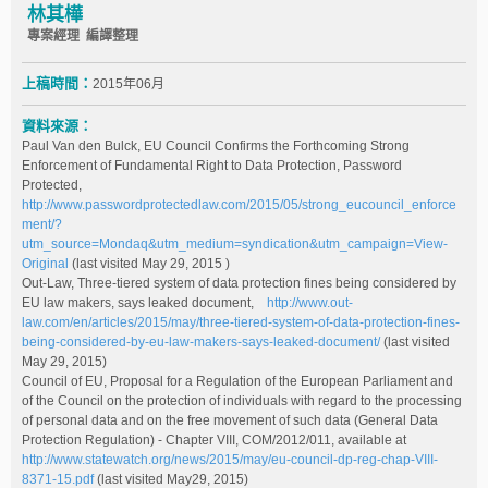
林其樺
專案經理 編譯整理
上稿時間：
2015年06月
資料來源：
Paul Van den Bulck, EU Council Confirms the Forthcoming Strong
Enforcement of Fundamental Right to Data Protection, Password
Protected,
http://www.passwordprotectedlaw.com/2015/05/strong_eucouncil_enforce
ment/?
utm_source=Mondaq&utm_medium=syndication&utm_campaign=View-
Original
(last visited May 29, 2015 )
Out-Law, Three-tiered system of data protection fines being considered by
EU law makers, says leaked document,
http://www.out-
law.com/en/articles/2015/may/three-tiered-system-of-data-protection-fines-
being-considered-by-eu-law-makers-says-leaked-document/
(last visited
May 29, 2015)
Council of EU, Proposal for a Regulation of the European Parliament and
of the Council on the protection of individuals with regard to the processing
of personal data and on the free movement of such data (General Data
Protection Regulation) - Chapter VIII, COM/2012/011, available at
http://www.statewatch.org/news/2015/may/eu-council-dp-reg-chap-VIII-
8371-15.pdf
(last visited May29, 2015)