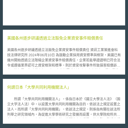
美國各州逐步研議透過立法豁免企業資安事件賠償責任
美國各州逐步研議透過立法豁免企業資安事件賠償責任 資訊工業策進會科
技法律研究所 2024年06月10日 為鼓勵企業採用資安標準與框架，美國已有
幾州開始透過立法限縮企業資安事件賠償責任，企業若能舉證證明已符合法
令或遵循業界認可之資安框架和標準，則於資安攻擊事件所致損害賠償訴訟
中，將無需承擔賠償責任。 壹、事件摘要 為避免有心人士於未取得經授權
下近用網路和敏感資料，企業往往投入大量資源打造資安防護架構，惟在現
今網路威脅複雜多變的環境下，仍可能受到惡意資安攻擊，導致資料外洩事
件發生，導致企業進一步面臨訴訟求償風險，其中多數指控為未實施適當的
何謂日本「大學共同利用機關法人」
資安措施。為此美國佛羅里達州和西維吉尼亞州研議透過立法限縮企業之資
安事件賠償責任，以鼓勵企業採用資安標準、框架與資安相關法令。 貳、
所謂「大學共同利用機關法人」，係指日本於《國立大學法人法》（国
重點說明 繼美國俄亥俄州[1]、猶他州[2]和康乃狄克州[3]相繼頒布法令，讓
立大学法人法）中，以設置大學共同利用機關為目的，依該法之規定設置之
已實施適當安全維護措施之企業，豁免資安攻擊所致資料外洩之損害賠償責
法人。而所謂「大學共同利用機關」，依該法之規定，則係指有關在該法所
任，佛羅里達州和西維吉尼亞州近期亦提出相似法案，以下介紹兩州法案之
列舉之研究領域內，為促進大學學術研究之發展而設置，供大學院校所共同
重點： 一、佛羅里達州 美國佛羅里達州於2023年11月公布《資安事件責任
利用之實驗室。日本利用大學共同利用機關法人之設置，將大型研發設施設
法案》 （H.B 473: Cybersecurity Incident Liability）[4]，法案納入「安全
備，以及貴重文獻資料之收集及保存等功能賦予大學共同利用機關，並將其
港條款」（Safe Harbor），當企業遭受資安攻擊致生個資外洩事件，如可