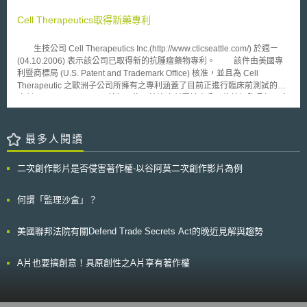
設施及設備，提供予與該大學共同利用機關進行相同研究之大學教職員等利
證明已遵循產業認可的資安標準或框架，實施適當的資安措施與風險控管機
用。 目前登錄於日本文部科學省之大學共同利用機關法人包括了「大
Cell Therapeutics取得新藥專利
制，則可免於賠償責任，以鼓勵企業採納資安標準或框架。 為適用安全港
學共同利用機關人類文化研究機構」（大学共同利用機関法人人間文化研究
條款，企業須遵循佛羅里達州資訊保護法（The Florida Information
機構）、「大學共同利用機關自然科學研究機構」（大学共同利用機関法人
Protection Act），針對資料外洩事件，通知個人、監管機關和消費者，並
生技公司 Cell Therapeutics Inc.(http://www.cticseattle.com/) 於週ㄧ
自然科学研究機構）、「大學共同利用機關高能量加速器研究機構」（大学
建立與法案內所列當前產業認可的資安標準、框架，或是特定法令規範之內
(04.10.2006) 表示該公司已取得新的抗腫瘤藥物專利。 該件由美國專
共同利用機関法人高エネルギー加速器研究機構），以及「大學共同利用機
容具一致性的資安計畫（Cybersecurity Programs）： （一）當前產業認可
利暨商標局 (U.S. Patent and Trademark Office) 核准，並且為 Cell
關資訊與系統研究機構」（大学共同利用機関法人情報・システム研究機
的資安標準、框架 1. 國家標準暨技術研究院（National Institute of
Therapeutic 之歐洲子公司所擁有之專利涵蓋了目前正進行臨床前測試的治
構）等四者。
Standards and Technology, NIST）改善關鍵基礎設施資安框架
療劑－ CT-45099 ，以及其類似物，該治療劑屬於小分子的抗細胞骨架蛋白
（Framework for Improving Critical Infrastructure Cybersecurity）。 2.
(Tubulin) 藥劑。細胞骨架蛋白細形成微管 (Microtubule) 的主要成份，而
NIST SP 800-171－保護非聯邦系統和企業中的受控非機密資訊。 3. NIST
CT-45099 以及其類似物可藉由阻斷細胞骨架蛋白達到抵抗腫瘤的目的。
SP 800-53 和 SP 800-53A－ 資訊系統和企業的安全和隱私控制/ 評估資訊
根據該公司表示，相較於其他腫瘤治療藥劑，如 TaxolR 以及
最多人閱讀
系統和企業中的安全和隱私控制。 4. 聯邦政府風險與授權管理計畫
TaxotereR ，於細胞分裂時穩定細胞骨架蛋白並且防止其分解，以殺死腫瘤
（Federal Risk and Authorization Management Program, FedRAMP）安
細胞； CT-45099 係於細胞分裂時阻斷細胞骨架蛋白的組裝，並且使細胞骨
二次創作影片是否侵害著作權-以谷阿莫二次創作影片為例
全評估框架。 5. 資安中心（ The Center for Internet Security, CIS）關鍵安
架蛋白處於不穩定的狀態，以殺死細胞。此外，該治療劑可被使用於治療結
全控制。[5] 6. ISO/IEC 27000系列標準。 7. 健康資訊信任聯盟（The
腸、肺、胃以及前列腺之腫瘤細胞株。 Cell Therapeutics 也表示，該
Health Information Trust Alliance, HITRUST）通用安全框架（Common
新型抗細胞骨架治療劑並不容係受到多重抗藥性 (Multi-drug resistance,
何謂「監理沙盒」？
Security Framework）[6]。 8. 服務企業控制措施類型二（Service
MDR) 的影響，而多重抗藥性是腫瘤細胞對標準化學療法所發展出的最常見
Organization Control Type 2, SOC 2）框架。 9. 安全控制措施框架
抵抗方式之ㄧ。 Cell Therapeutics 所擁有的該專利預計在 2022 年 4
美國聯邦法院有關Defend Trade Secrets Act的晚近見解與趨勢
（Secure Controls Framework）。 10. 其他類似的產業標準或框架。
月到期。
（二）特定法令規範 企業（entity）如受以下法令規範，亦得適用安全港條
款，如法令有修訂，企業應在發布修訂後的一年內更新其資安計畫： 1. 健
A片也要搞創意！具原創性之A片享有著作權
康保險可攜與責任法（The Health Insurance Portability and Accountability
Act, HIPAA）之安全要求。 2. 金融服務現代化法（The Gramm-Leach-
Bliley Act）第五章。 3. 2014 年聯邦資訊安全現代化法（The Federal
Information Security Modernization Act of 2014）。 4. 健康資訊科技促進