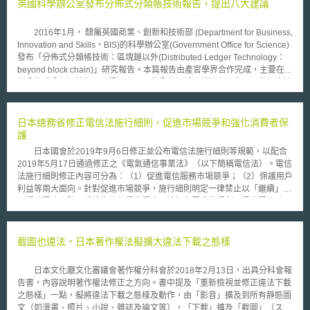
英國科學辦公室發布分佈式分類帳技術報告，提出八大建議
2016年1月， 隸屬英國商業、創新和技術部 (Department for Business,
Innovation and Skills，BIS)的科學辦公室(Government Office for Science)
發布「分佈式分類帳技術：區塊鏈以外(Distributed Ledger Technology：
beyond block chain)」研究報告。本篇報告由產官學界合作完成，主要在評
估分佈式分類帳技術可以運用在哪一些公私領域，並決定政府以及私人應該
採取哪些行動以促進分佈式分類帳技術可被有益運用，並避免可能帶來的傷
害。 該份研究報告認為，分佈式分類帳技術可在多個領域協助政府機
構，包含徵稅、提供福利、發行護照、土地登記、確保商品供應鏈並且確保
日本總務省修正電信法施行細則，促進市場競爭和強化消費者保
政府記錄與服務的完整性。相較於其他網路系統，分佈式分類帳技術較不易
護
受駭客攻擊，而且由於每個参與者都有一份帳簿副本，如果有惡意竄改的狀
日本國會於2019年9月6日修正並公布電信法施行細則等規範，以配合
況，也可以輕易被發現，但這不表示分佈式分類帳技術就不會被駭客攻擊。
2019年5月17日通過修正之《電氣通信事業法》（以下簡稱電信法）。電信
數位五國(Digital 5，D5)之一的愛沙尼亞，已多年實驗運用分佈式分類
法施行細則修正內容可分為︰（1）促進電信服務市場競爭；（2）保護用戶
帳技術於公領域服務多年。愛沙尼亞政府透過私人公司運用分佈式分類帳技
利益等兩大面向。針對促進市場競爭，施行細則明定一律禁止以「繼續」利
術建制「免金鑰簽名設施(Keyless Signature Infrastructure，KSI)」，KSI
用通信服務及購買手機為條件提供優惠；惟如非要求繼續利用通信服務時，
允許愛沙尼亞公民驗證其在政府資料庫資訊的完整性，並避免內部人透過政
則可對用戶提供不超過2萬日圓額度之優惠，並針對廉價機種、因通信方式
府網路從事非法活動。KSI確保公民資訊安全以及準確，因而可協助愛沙尼
變更需利用新通信服務而購買手機，以及庫存手機等狀況設有例外規定。此
亞政府提供數位化的公司登記以及稅務服務，減少政府以及社會大眾的行政
外，為避免電信業者在用戶解除契約時透過不當手段影響競爭關係，施行細
截圖也違法，日本著作權法擬擴大違法下載之態樣
作業負擔。 除此之外，分佈式分類帳技術也有助於確保商品以及智慧
則亦明定電信契約之年限（2年）及違約金上限（1000萬日圓），並新增業
財產權的所有以及出處。例如Everledger此一系統可用於確保鑽石的身分，
者必須提供無期間限制之契約，以及根據定期契約之有無，月費差額上限為
從礦產、切割到銷售，可減少並避免欺詐以及「血鑽石」進入市場。
日本文化廳文化審議會著作權分科會於2018年2月13日，出具分科會報
170萬日圓等規定。 在保護用戶利益方面，電信法修正時新增有關代理
簡而言之，分佈式分類帳技術提供政府可減少詐欺、腐敗、錯誤以及紙上作
告書，內容說明著作權法修正之方向。書中提及「重新檢視並修正違法下載
販售店申請制度，以及業者應於推銷時向消費者告知姓名及行銷目的等規
業成本的框架，並透過資訊分享、公開透明以及信任，具有可重新定義政府
之態樣」一點，擬將違法下載之態樣及動作，由「影音」擴及到所有靜態圖
定，故施行細則亦配合上述修法，進一步規範上述規定之適用範圍和例外，
與公民關係的潛力。對於私領域而言也具有同樣可能性，報告特別提出可透
文（如漫畫、照片、小說、雜誌及論文等），「下載」擴及「截圖」（スク