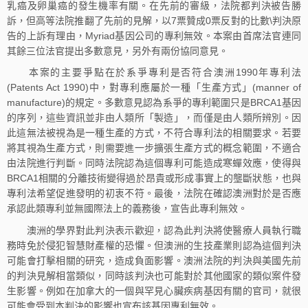
乳癌及卵巢癌的發生機率有關。在先前的審級，法院都判決被告勝
訴，但高等法院推翻了先前的見解，以7票贊成0票反對的比數\判決原
告的上訴有理由，Myriad基因公司的專利無效。本案由首席法官連同
其餘三位法官提出多數意見，另外有兩份協同意見。
本案的主要爭點在於系爭專利是否符合澳洲1990年專利法
(Patents Act 1990)中，對專利應屬於一種「生產方式」(manner of
manufacture)的規定。多數意見認為系爭的專利範圍只是BRCA1基因
的序列，這些資訊並非由人類所「製造」，而僅是由人類所辨別。因
此這無法被視為是一種生產的方式，不符合專利法的相關要求。若要
將其視為生產方式，則需要進一步擴張生產方式的概念範圍，不適合
由法院進行判斷。同時法院認為這個專利可能造成寒蟬效應，使得與
BRCA1相關的分離技術變得過於昂貴或形成事實上的壟斷狀態，也與
專利法希望促進發明的初衷不符。最後，法院在確認澳洲對於是否應
承認此類專利並無國際法上的義務後，宣告此專利無效。
澳洲的學界對此判決表示歡迎，認為此判決將使醫療人員執行職
務時免於侵犯智慧財產權的恐懼。但澳洲的生技產業則認為這個判決
可能會打擊相關的研究，造成負面影響。澳洲法院的判決與美國先前
的判決見解相當類似，同時該判決也可能對於其他國家的類似案件發
生影響。例如在加拿大的一個與罕見心臟疾病基因有關的官司，就很
可能會受到本判決的影響也宣布該基因專利無效。