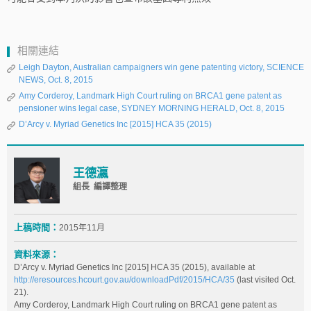
相關連結
Leigh Dayton, Australian campaigners win gene patenting victory, SCIENCE
NEWS, Oct. 8, 2015
Amy Corderoy, Landmark High Court ruling on BRCA1 gene patent as
pensioner wins legal case, SYDNEY MORNING HERALD, Oct. 8, 2015
D’Arcy v. Myriad Genetics Inc [2015] HCA 35 (2015)
王德瀛
組長 編譯整理
上稿時間：
2015年11月
資料來源：
D’Arcy v. Myriad Genetics Inc [2015] HCA 35 (2015), available at
http://eresources.hcourt.gov.au/downloadPdf/2015/HCA/35
(last visited Oct.
21).
Amy Corderoy, Landmark High Court ruling on BRCA1 gene patent as