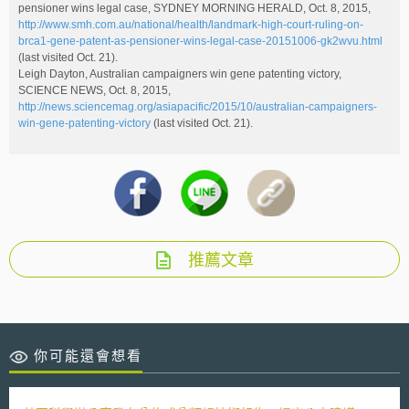
pensioner wins legal case, SYDNEY MORNING HERALD, Oct. 8, 2015,
http://www.smh.com.au/national/health/landmark-high-court-ruling-on-
brca1-gene-patent-as-pensioner-wins-legal-case-20151006-gk2wvu.html
(last visited Oct. 21).
Leigh Dayton, Australian campaigners win gene patenting victory,
SCIENCE NEWS, Oct. 8, 2015,
http://news.sciencemag.org/asiapacific/2015/10/australian-campaigners-
win-gene-patenting-victory
(last visited Oct. 21).
推薦文章
你可能還會想看