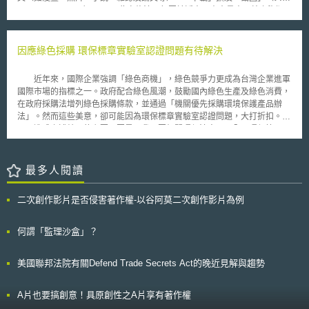
指出於店面進行銷售時，因店員都配戴名牌，故不用另外告知姓名。
過分佈式分類帳技術發展「智慧契約」，可增加信任度並提高效率。據此，
ショ，screenshot）。 此次修法，起因於近來日本大量出現線上盜版
本報告針對政府部門提出八大建議： (1) 應成立專責部門，並與產業、學界
漫畫網站，推估其半年所造成之損失可達4000億日幣以上。該報告書公布
緊密合作，並應考慮成立臨時性的專家諮詢團隊。 (2) 英國的研究社群應該
後，隨即湧現大量反對之聲浪。反對者認為修法之弊大於利，日本漫畫學會
要投入研究確保分佈式分類帳技術具備可即性、安全性以及內容準確性。
對此發表反對聲明，會長竹宮惠子對於修法表示憂心，認為修法將導致以下
因應綠色採購 環保標章實驗室認證問題有待解決
(3) 政府應支持為地方政府成立分佈式分類帳技術實地教學者，匯聚所有測
問題： 阻礙創作研究（如二次創作）； 創作萎縮（日常下載及剪輯將被禁
試技術以及其運用的所需元素。 (4) 政府需要思考如何為分佈式分類帳技術
止）； 難以判斷網路靜態圖文是否為違法上傳； 即使「下載」違法化，仍
近年來，國際企業強調「綠色商機」，綠色競爭力更成為台灣企業進軍
建立妥適的法制框架。法規需要配合新科技應用技術的發展而進步。 (5) 政
然無法根除線上盜版漫畫流通平台。 報告書中亦提及，在個人部落格
國際市場的指標之一。政府配合綠色風潮，鼓勵國內綠色生產及綠色消費，
府應該與產學合作確保相關標準可以符合分佈式分類帳技術及其內容完整
及需加入會員之社群網（SNS）上傳或下載未經著作權人同意而公開之著
在政府採購法增列綠色採購條款，並通過「機關優先採購環境保護產品辦
性、安全性以及隱私的需求。 (6) 政府應與產學合作確保最有效率以及最可
作，亦屬違法。倘若為全書掃描上傳等惡性重大之行為，應科以刑責。
法」。然而這些美意，卻可能因為環保標章實驗室認證問題，大打折扣。
用的身分認證網路協議可為個人及組織所使用，這項工作應與國際標準的發
針對上述疑慮，報告書中的確未排除修法後將造成著作物在網路上利用
造成上述結果的主要原因是，我國因相關環保法令不周全，環保管理、
展與執行緊密連結。 (7) 政府應對分佈式分類帳技術進行試驗，以評估該項
萎縮之可能，然仍強調應透過官民間之合作努力，傳達正確之修法内容。並
監督單位權責不一，形成三不管局面，影響廠商競爭力。舉例而言，現在環
技術在公領域的可行性。 (8) 建議成立跨部門的利益群體，結合分析以及政
由出版社端導入「ABJ Mark」，推動正版漫畫流通平台，透過科技推動盜
保署嚴格把關環保標章實驗室，檢查近 20 家實驗室，最後只認定三家有合
策群體，以生成並發展潛在使用案例，並且在公民服務中提供具備知識的專
版網頁近用警示制度，使大眾知悉其行為即將侵害著作權等。由於法令修正
格檢測能力，廠商要取得環保標章，一定要找這三家業者，形成供需嚴重失
最多人閱讀
家人員。 除了八大建議，管理與法制上，本報告指出分佈式分類帳技
之内容，影響人民日常生活甚鉅，後續修法將在各團體間如何折衝，上述措
衡局面，廠商耗時、浪費金錢，還是拿不到環保標章。 另外，環保標
術具有兩種管理規範：法律規範以及技術規範。法律規範是「外部」規範，
施能否普及或啟發人民觀念，值得後續持續關注。
章實驗室的管理單位，應該是環保署還是經濟部標準檢驗局；發生爭議事
法律規範可能會被違反，緊接著面臨違法處罰的問題。技術規範是「內部」
二次創作影片是否侵害著作權-以谷阿莫二次創作影片為例
件，環保署和標準局各有說詞。環保標章是環保署核發，但實驗室檢測、管
規範，假如違反技術規範，「錯誤(error)」產生無法運作，因此「規範」本
理則由標檢局負責，故而出現三不管的局面。 今年 7 月 1 日 ，歐盟全
身就可以確保會被遵循。換句話說，技術規範可以節省法律規範的執法成
面執行 RoHS （無鉛製程）環保措施，明年，歐盟開始執行 WEEE （廢棄
何謂「監理沙盒」？
本。另外一方面，分佈式分類帳技術為去中心化技術，如果要以法制管理，
電機電子產品回收）環保措施，由於台灣資訊大廠 98% 為出口導向，這兩
也只能在参與者身上施加法律義務，例如Bitcoin，只能對於提供Bitcoin交易
個規定使我國資訊廠商不得不審慎因應之，然而， RoHS 及 WEEE 僅是一
服務的平台施加法律義務。美國紐約州金融服務部所發行的比特幣交易執照
美國聯邦法院有關Defend Trade Secrets Act的晚近見解與趨勢
個開端，未來歐盟一旦通過 REACH 規則，因環保要求而受影響的產業將更
BitLicnese即為一例。因此，基於去中心化的特性，報告建議政府單位應該
多，可見環保標章實驗室認證問題，必須嚴格看待並儘速解決。
要儘量参與技術標準的制定，並且配合技術標準制定相關法律，法律規範與
技術規範兩者應該要交互影響。
A片也要搞創意！具原創性之A片享有著作權