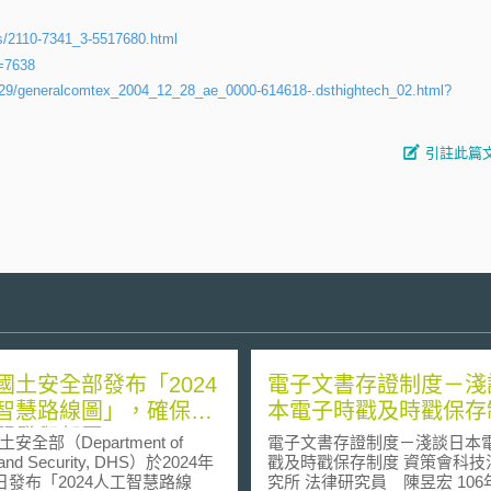
s/2110-7341_3-5517680.html
=7638
2/29/generalcomtex_2004_12_28_ae_0000-614618-.dsthightech_02.html?
引註此篇
國土安全部發布「2024
電子文書存證制度－淺
智慧路線圖」，確保AI
本電子時戳及時戳保存
開發與部署
安全部（Department of
電子文書存證制度－淺談日本
and Security, DHS）於2024年
戳及時戳保存制度 資策會科技法律研
7日發布「2024人工智慧路線
究所 法律研究員 陳昱宏 106