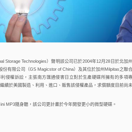
torage Technologies）聲明該公司已於2004年12月28日於北加
GS Magicstor of China）及其位於加州Milpitas之聯
lpitas, CA提起專利侵權訴訟，主張南方匯通侵害日立對於生產硬碟所擁有的多項
gic繼續於美國製造、利用、進口、販售該侵權產品，求償額度目前尚
Mini MP3隨身聽，該公司更計畫於今年開發更小的微型硬碟。