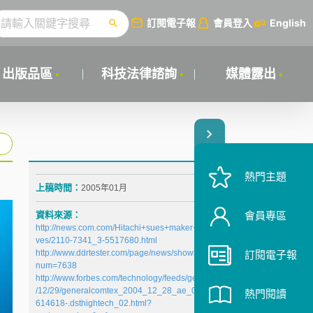
訂閱電子報
會員登入
English
出版品區
科技法律諮詢
媒體露出
熱門主題
上稿時間：
2005年01月
資料來源：
會員專區
http://news.com.com/Hitachi+sues+maker+of+tiny+dri
ves/2110-7341_3-5517680.html
http://www.ddrtester.com/page/news/shownews.asp?
訂閱電子報
num=7638
http://www.forbes.com/technology/feeds/general/2004
/12/29/generalcomtex_2004_12_28_ae_0000-
熱門閱讀
614618-.dsthightech_02.html?