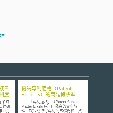
文章
談日
何謂專利適格（Patent
制度
Eligibility）的兩階段標準
（Two-Step Test）？
電子時
「專利適格」（Patent Subject
Matter Eligibility）用淺白的文字解
年11月
釋，就是成取得專利的基礎門檻、資