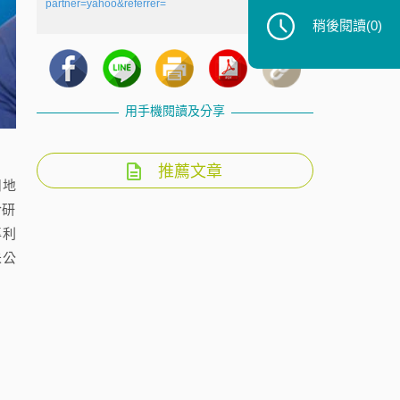
partner=yahoo&referrer=
稍後閱讀
(0)
用手機閱讀及分享
推薦文章
州地
合研
專利
未公