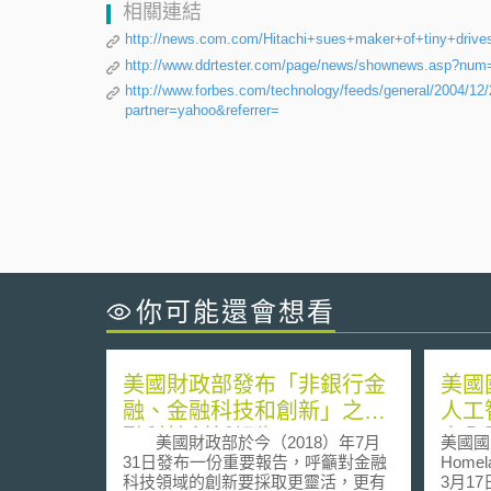
相關連結
http://news.com.com/Hitachi+sues+maker+of+tiny+drive
http://www.ddrtester.com/page/news/shownews.asp?num
http://www.forbes.com/technology/feeds/general/2004/1
partner=yahoo&referrer=
你可能還會想看
美國財政部發布「非銀行金
美國
融、金融科技和創新」之金
人工
融科技創新報告
安全
美國財政部於今（2018）年7月
美國國土
31日發布一份重要報告，呼籲對金融
Homel
科技領域的創新要採取更靈活，更有
3月1