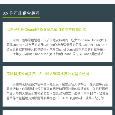
你可能還會想看
以自己姓氏Chanel作為髮廊名稱引發商標侵權訴訟
如同一般事業經營者，位於印地安那州的一名女士Chanel Jones(以下
簡稱Jones)，以自己的姓氏Chanel作為自營髮廊的名稱”Chanel’s Salon”。
然而這看似普遍平凡的舉動卻引來令Chanel Jones始料未及的訴訟爭議。
今年(2014)8月Chanel Inc.(以下簡稱Chanel公司)對Jones提起訴訟，
主張Jones違反商標法及不公平競爭法，剽竊Chanel公司長期耕耘的品牌名
氣、識別度及良好商譽，其行為可能造成消費者錯誤連結印象認為Chanel
公司是Jones開設髮廊的經營者或贊助者，並請求法院判決禁制令禁止
Jones使用其名Chanel作為髮廊名稱。 根據Chanel公司的起訴書，
美國科技公司指控六名中國人竊取科技公司營業秘密
Jones兩年前開始使用Chanel’s Salon作為髮廊名稱，而2013年7月開始
Chanel公司寄給Jones停止侵權通知書(cease-and-desist letter)要求他不得
美國司法部起訴六名中國大陸公民，包含三名大學教授，在美從事商業
再將Chanel出現於其髮廊名稱中，隨後又再度寄了四封追蹤/跟催信(follow-
間諜活動，自兩間科技公司竊取有關行動通訊技術的敏感資料，並已經提供
up letter)，但Jones始終未作任何回應，所以Chanel公司才於今年提起訴
中國大陸的大學及企業預備產製。如果罪名成立，最多可判刑15年。被竊取
訟。 經歷了數月之後，於今年12月16日，Jones於此商標戰中屈服，
營業秘密包括載有薄膜體聲波共振器（FBAR）的原始碼、規格、配方等文
當庭與Chanel公司達成和解，法官作出和解決定書(consent judgment)，和
件，主要應用在行動通訊，如平版、智慧型手機、GPS設備等消費性產品及
解決定書中載明永久禁止Jones再使用其姓氏Chanel於髮廊名稱，並且於
軍事、國防通訊技術，其作用在於過濾無線訊號，改善通訊品質。 據
2015年2月15日前將所有提及Chanel的內容全部移除。雙方並且於簽定的
報導，其中兩名被告張浩與龐慰為天津大學的教授，在美國南加州的一所大
和解判決書中認定使用Chanel名稱是侵犯Chanel公司商標權的行為。