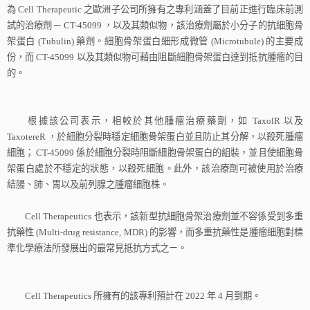
為
Cell Therapeutic
之歐洲子公司所擁有之專利涵蓋了目前正進行臨床前測
試的治療劑－
CT-45099
，以及其類似物，該治療劑屬於小分子的抗細胞骨
架蛋白
(Tubulin)
藥劑。細胞骨架蛋白細形成微管
(Microtubule)
的主要成
份，而
CT-45099
以及其類似物可藉由阻斷細胞骨架蛋白達到抵抗腫瘤的目
的。
根據該公司表示，相較於其他腫瘤治療藥劑，如
TaxolR
以及
TaxotereR
，於細胞分裂時穩定細胞骨架蛋白並且防止其分解，以殺死腫瘤
細胞；
CT-45099
係於細胞分裂時阻斷細胞骨架蛋白的組裝，並且使細胞骨
架蛋白處於不穩定的狀態，以殺死細胞。此外，該治療劑可被使用於治療
結腸、肺、胃以及前列腺之腫瘤細胞株。
Cell Therapeutics
也表示，該新型抗細胞骨架治療劑並不容係受到多重
抗藥性
(Multi-drug resistance, MDR)
的影響，而多重抗藥性是腫瘤細胞對標
準化學療法所發展出的最常見抵抗方式之ㄧ。
Cell Therapeutics
所擁有的該專利預計在
2022
年
4
月到期。