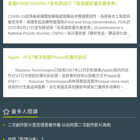
學攻讀電子工程學博士學位相識，期間獲得國防高等研究計劃署 (DARPA)
美國FDA於20250617宣布將試行「局長國家優先審查券」
值得一提的是，如同起訴狀內容，此和解決定書中亦特別謹慎正視Chanel
提供的研究經費，研究FBAR技術。2005年取得學位後，分別進入Avago
是Jones姓氏的這個事實。內容提及並非Jones再也無法使用自己的姓名於
Technologies與Skyworks Solutions科技公司擔任FBAR工程師，並竊取分
任何個人且非商業性的場合或用來識別指稱自己，只要Jones使用其姓名的
COVID-19疫情後美國開始積極處理藥品供應鏈脆弱性，為提振本土製造與
別屬於二公司的營業秘密。2006至2007年間，更開始接觸中國大陸的大
行為不會產生任何與Chanel公司密切關連或關係的隱含。 Chanel公司
審查效率，美國食品及藥物管理局(Food and Drug Administration, FDA)於
學，尋找生產FBAR技術的可能性，最終得到天津大學支援，在中國大陸建
大動作維權行為並非首舉，事實上這個擁有105年歷史的精品時尚品牌不僅
2025年6月17日宣布將試辦「局長國家優先審查券」(Commissioner’s
立FBAR技術中心，更在2009年分別自二科技公司離職，擔任天津大學的全
早於1924年開始就陸續申請註冊商標，一直以來也非常積極維護其品牌商
National Priority Voucher, CNPV)。該計畫依據《聯邦食品、藥品與化妝品
職教授，同時合資成立ROFS精密儀器公司，計畫生產FBAR產品，並已和
標權，從一系列的維權舉動似乎也可看出百年品牌對於商標保護的重視，透
法》(The Federal Food, Drug, and Cosmetic Act, FFDCA)與《公共衛生服
企業和軍方簽訂契約。 美國政府表示，外國機構利用在美國活動的個
過商標侵權的制止、商標權利的維護，堅定地捍衛其品牌於精品時尚業屹立
務法案》(Public Health Service Act, PHSA)授權。CNPV將不同審查分組集
人從事商業間諜活動，竊取美國企業投入高額成本開發的技術資料，將造成
不搖的地位。
中處理，並結合資料預先提交機制，力求將一般10-12個月的審查流程壓縮
美國企業的重大損失，削弱市場競爭力，最終損害美國在全球經濟的利益，
至1-2個月，試辦期為一年，並與現行優先審查及優先審查券(Priority
Apple , AT&T解決有關iPhone的專利訴訟
故將持續調查、蒐集不法證據，以打擊商業間諜活動與制止竊取營業秘密為
Voucher, PRV)機制獨立並行。 內容要點： 1.遴選資格：符合任一「國家優
首要任務。
先」標準之廠商 因應公衛危機：如廣效疫苗開發 帶來潛在的創新療法：超
Klausner Technologies已結束2007年12月針對蘋果(Apple)與共同合
越突破性療法認定成效的新型療法 解決未滿足公共衛生需求：如罕病或缺
作AT&T公司發起的專利訴訟案，並將專利技術以授權方式予Apple及
乏療效標準治療之疾病 提升美國供應鏈韌性：如將藥品研發、臨床、生產
AT&T。 Klausner Technologies具有視覺語音郵件(visual voice-mail)
遷至美國 提高可負擔性：將美國藥價降至最惠國藥價，或減少下游醫療費
技術所衍生產品與服務，並在美國及其他國家申請並已獲得多項專利。
用 2.使用與要求： 適用階段：可於申請臨床試驗或申請藥證等階段啟用，
Klausner Technologies認為Apple 所生產iPhone手機的觸摸屏介面設計，
亦可先領「未指名券」保留資格。 文件要求：需提前60天提交完整藥品化
其視覺語音郵件功能，類似像電子郵件收發匣，可呈現所有已接收的語音郵
學製造與管制(Chemistry, Manufacturing, and Controls, CMC)與仿單預
件，並可讓使用者依個人喜好隨意指定郵件的排列順序與瀏覽方式，其功能
審，如遇重大缺件FDA得延長審查期限。 有效性：2年內使用，逾期失效；
與Klausner Technologies於2004-2006年間所申請專利技術雷同。故2007
最多人閱讀
不可轉讓，但併購案中可沿用。 CNPV透過團隊同日決策，有望在FDA人力
年底對Apple與AT&T發出專利訴訟，並請求3億6仟萬美元的賠償與預期未
縮減背景下縮短審查時程。並強調國家利益，可能優先惠及具戰略價值及在
來使用權利金。本案最終在美國德州東區地方法院以和解方式結束，然而和
美投資的大型藥廠；對我國優化藥品審查流程與吸引製造投資等目標，亦具
二次創作影片是否侵害著作權-以谷阿莫二次創作影片為例
解相關詳情尚未對外公布。 Klausner Technologies於控告Apple與
重要參考價值。
AT&T前，已經與數家公司簽署視覺語音郵件技術授權合約，包括時代華納
的AOL與VoIP網路提供商Aonage公司；亦對Comcast，Cablevision及
何謂「監理沙盒」？