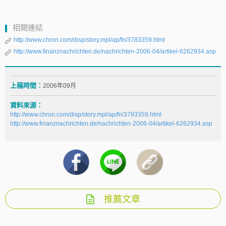
相關連結
http://www.chron.com/disp/story.mpl/ap/fn/3783359.html
http://www.finanznachrichten.de/nachrichten-2006-04/artikel-6262934.asp
上稿時間：
2006年09月
資料來源：
http://www.chron.com/disp/story.mpl/ap/fn/3783359.html
http://www.finanznachrichten.de/nachrichten-2006-04/artikel-6262934.asp
推薦文章