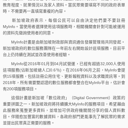
教育程度、就業情況以及家人資料。當民眾需要填寫不同的政府表單
時，不需要再一直填寫重複的內容。
新加坡政府表示，每個公民可以自由決定他們要不要註冊
MyInfo。當使用者選擇使用這項服務時，相關機關會針對可能被運用
的資料先徵詢使用者的同意。
MyInfo計畫是由新加坡財政部與資訊通信發展管理局共同發起。
新加坡政府的數位服務團隊在一年前左右開始設計這項服務，目前平
台上仍持續在測試並改善使用者經驗。
MyInfo從2016年01月到04月試營運，已經有超過32,000人使用
這項服務(佔新加坡總人口0.6％)。在2016年06月之前，MyInfo會提
供15項服務，包括註冊公用住宅、更新報稅資料以及求職資訊等。到
2018年，所有需要雙認證的數位服務都會整合在MyInfo平台，估計會
有200項服務項目。
這個計畫是新加坡「數位政府」（Digital Government）政策的
重要拼圖之一。新加坡政府將持續擴大MyInfo的服務項目，希望藉由
此服務來蒐整更多資料，並增加可供政府機關間分享的個人資料數
目。伴隨愈加豐富的數據資料，各政府部門更能事先了解民眾的需求
並提出民眾真正需要的服務。