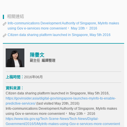
相關連結
Info-communications Development Authority of Singapore, MyInfo makes
using Gov e-services more convenient， May 10th， 2016
Citizen data sharing platform launched in Singapore, May 5th 2016
陳譽文
副主任 編譯整理
上稿時間：
2016年06月
資料來源：
Citizen data sharing platform launched in Singapore, May 5th 2016,
https://govinsider.asia/digital-gov/singapore-launches-myinfo-to-enable-
predictive-services/
(last visited May 20th, 2016)
Info-communications Development Authority of Singapore, MyInfo makes
using Gov e-services more convenient， May 10th， 2016
https://www.ida.gov.sg/Tech-Scene-News/Tech-News/Digital-
Government/2016/5/MyInfo-makes-using-Gov-e-services-more-convenient