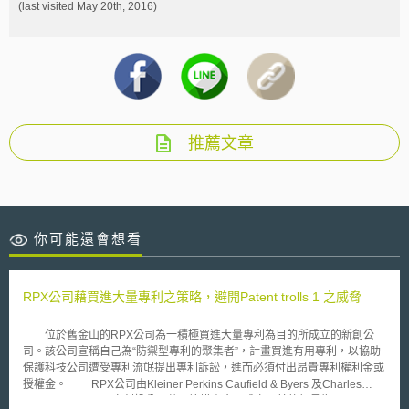
(last visited May 20th, 2016)
推薦文章
你可能還會想看
RPX公司藉買進大量專利之策略，避開Patent trolls 1 之威脅
位於舊金山的RPX公司為一積極買進大量專利為目的所成立的新創公
司。該公司宣稱自己為“防禦型專利的聚集者”，計畫買進有用專利，以協助
保護科技公司遭受專利流氓提出專利訴訟，進而必須付出昂貴專利權利金或
授權金。 RPX公司由Kleiner Perkins Caufield & Byers 及Charles
Rivers Ventures兩家創投公司共同籌措資金而成立，其執行長為John