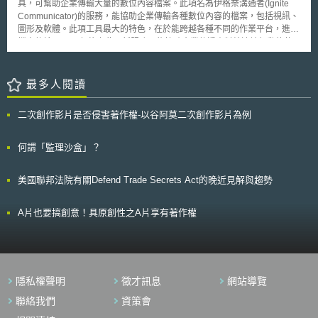
具，可幫助企業傳輸大量的數位內容檔案。此項名為伊格奈溝通者(Ignite
（legal monstrosity），其表示網路使用者遭到中斷連線前，根本毫無機會
Communicator)的服務，能協助企業傳輸各種數位內容的檔案，包括視訊、
回應執法單位的指控。另一個代表多家高科技與電子商務業者的協會，亦向
圖形及軟體。此項工具最大的特色，在於能跨越各種不同的作業平台，進行
政府請求在產業界提出替代解決方案前，暫緩實施該項法案。
檔案傳輸。 伊格奈此項新服務，能協助企業傳遞資料給遠端行動的使
用者，亦可聯結企業夥伴或客戶各種不同層級的網路系統。對於內容豐富而
檔案龐大的數位內容傳播而言，此類跨平台的傳播技術與服務，對於 B2B
與 B2C 的數位內容應用，都是一大推動助力。
最多人閱讀
二次創作影片是否侵害著作權-以谷阿莫二次創作影片為例
何謂「監理沙盒」？
美國聯邦法院有關Defend Trade Secrets Act的晚近見解與趨勢
A片也要搞創意！具原創性之A片享有著作權
隱私權聲明
徵才訊息
網站導覽
聯絡我們
資策會