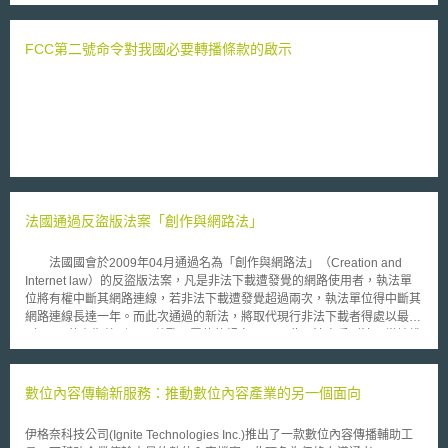
Amster及Geoffrey Barker，兩位先前皆為另一專門購買專利之企業
Intellectual Ventures的副總裁。 RPX將採會員制方式，依公司營業收
入的情況，每年收取固定3萬5千美元到 4百9拾萬美元的費用。會員將可依
FCC第二號命令對我國必要轉播條款的啟示
公司營運需求取得RPX之專利授權。2008年11月The Wall Street Journal 2
刊登出Cisco Systems與IBM已成為RPX的會員成員之一。 RPX公司稱
已獲得150件美國專利，並另已提交申請60件美國專利，總價值共4仟萬美
元，其領域包括網際網路搜尋(Internet search),無線射頻身分識別(radio
frequency identification)，以及行動技術(mobile technology)。 註1：
Patent trolls(專利流氓) 為握有專利但不運用於公司之製造或銷售產品，而
是透過專利授權而取得權利金或若不接受專利授權者，藉由提出專利訴訟而
取得損害賠償金之公司。 註2：The Wall Street Journal為提供財政、商業
及經濟等相關消息之報紙全文。
法國通過反盜版法案「創作與網路法」
法國國會於2009年04月通過名為「創作與網路法」（Creation and
Internet law）的反盜版法案，凡是非法下載遭發覺的網路使用者，執法單
位將有權中斷其網路連線，若非法下載遭發覺超過兩次，執法單位得中斷其
網路連線長達一年。而此次通過的新法，將取代現行非法下載者得處以最高
3年以下的有期徒刑及30萬歐元罰款的規定。 此項法案受到法國當地權
威音樂人士如Johnny Hallyday及Charles Aznavour等人的大力擁護，共有
超過一萬名的藝術家聯署支持該項法案，支持者認為新法可望阻絕非法的影
片及音樂盜版行為，法國文化部長Christine Albanel亦表示其期待新法可以
數位內容傳輸新服務：推動數位內容產業的另一個面向
解決文化商品頻遭侵害的現象。 但此項法案亦卻飽受消費團體的批
評，部分反對者更直言新法不啻侵犯了公眾及個人的自由。法國消費者權益
伊格奈科技公司(Ignite Technologies Inc.)推出了一款數位內容傳播輔助工
保護組織「消費者聯合會」（UFC-Que Choisir）抨擊新法是「司法怪物」