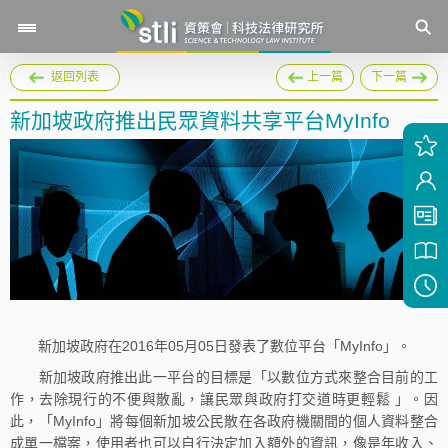
返回列表
上一篇
下一篇
新加坡政府推出民眾資料共享平台MyInfo
新加坡政府在2016年05月05日發表了數位平台「MyInfo」。
新加坡政府推出此一平台的目標是「以數位方式來整合目前的工
作，去除現行的不便與散亂，讓民眾與政府打交道時更輕鬆 」。因
此，「MyInfo」將每個新加坡公民散在各政府機關間的個人資料整合
成單一檔案，使用者也可以自行決定加入額外的資訊，像是年收入、