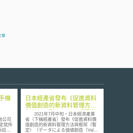
文章
手機
日本經產省發布《促進資料
價值創造的新資料管理方法
與框架（暫定）》之綱要草
2021年7月中旬，日本經濟產業
案徵求意見
動公司
省（下稱經產省）發布《促進資料價
確決定就所
值創造的新資料管理方法與框架（暫
訴訟達
定）（データによる価値創造（Value