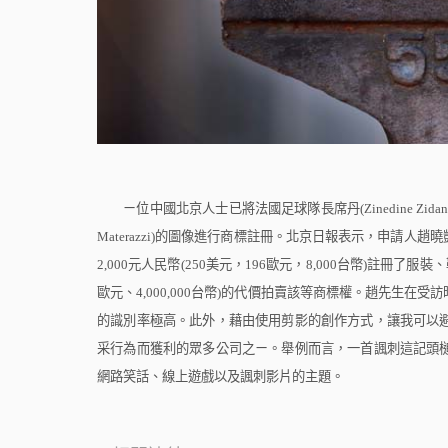
ㄧ位中國北京人士已將法國足球隊長席丹
(Zinedine Zidan
Materazzi)
的圖像進行商標註冊。北京日報表示，申請人趙曉
2,000
元人民幣
(250
美元，
196
歐元，
8,000
台幣
)
註冊了服裝、
歐元、
4,000,000
台幣
)
的代價拍賣該等商標權。
趙
先生在受訪
的識別率極高。此外，藉由使用剪影的創作方式，讓我可以
采行為而獲利的眾多公司之ㄧ。舉例而言，一首諷刺這記頭
網路笑話、線上遊戲以及諷刺影片的主題。