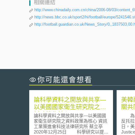
相關連結
http://www.chinadaily.com.cn/china/2006-08/03/content_
http://news.bbc.co.uk/sport2/hi/football/europe/5241546.
http://football.guardian.co.uk/News_Story/0,,1837503,00.
你可能還會想看
論科學資料之開放與共享—
美韓
以美國國家衛生研究院之資
關共
料政策為核心
論科學資料之開放與共享—以美國國
為了
家衛生研究院之資料政策為核心 資訊
反托拉
工業策進會科技法律研究所 蔡立亭
日，美國
2020年12月25日 科學研究以提升
Just