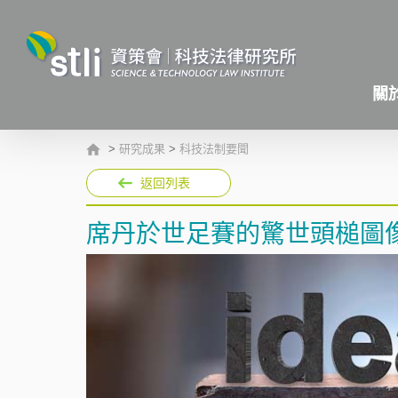
關
>
研究成果
>
科技法制要聞
返回列表
席丹於世足賽的驚世頭槌圖