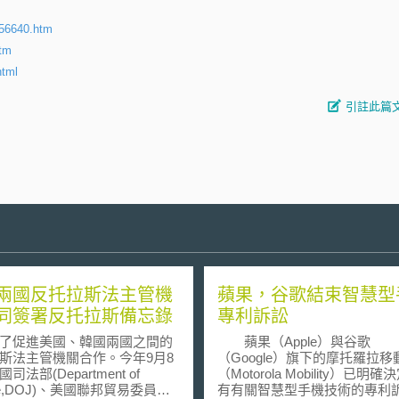
656640.htm
stm
html
引註此篇
兩國反托拉斯法主管機
蘋果，谷歌結束智慧型
同簽署反托拉斯備忘錄
專利訴訟
促進美國、韓國兩國之間的
蘋果（Apple）與谷歌
斯法主管機關合作。今年9月8
（Google）旗下的摩托羅拉移
司法部(Department of
（Motorola Mobility）已明
ice,DOJ)、美國聯邦貿易委員會
有有關智慧型手機技術的專利