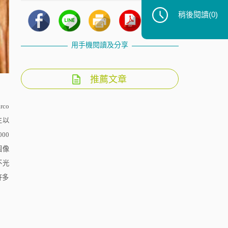
稍後閱讀
(0)
用手機閱讀及分享
推薦文章
rco
生以
000
圖像
不光
許多