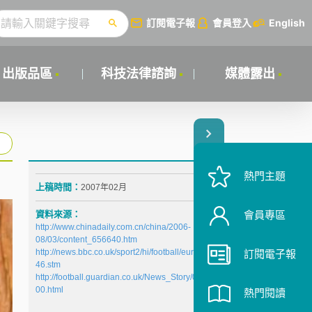
訂閱電子報
會員登入
English
出版品區
科技法律諮詢
媒體露出
熱門主題
上稿時間：
2007年02月
資料來源：
會員專區
http://www.chinadaily.com.cn/china/2006-
08/03/content_656640.htm
http://news.bbc.co.uk/sport2/hi/football/europe/52415
訂閱電子報
46.stm
http://football.guardian.co.uk/News_Story/0,,1837503,
00.html
熱門閱讀