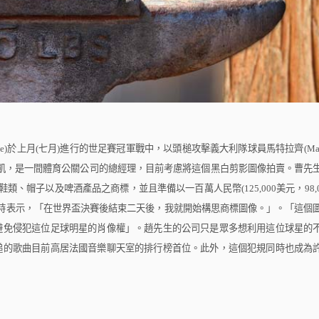
e)
於上月
(
七月
)
進行的世足賽冠軍戰中，以頭槌攻擊義大利隊球員馬特拉齊
(Ma
凱，是一間體育公關公司的總經理，目前考慮將這個黑白剪影圖像拍賣。
曹
先
鞋類、帽子以及啤酒產品之商標，並且準備以一百萬人民幣
(125,000
美元，
98,
時表示，「在世界盃決賽後結束二天後，我就開始構思商標圖像。」。「這個
避免侵犯這位足球明星的肖像權」。
趙
先生的公司只是眾多想利用這位球星的
槌的歌曲目前高居法國音樂聊天室的排行榜首位。此外，這個犯規同時也成為