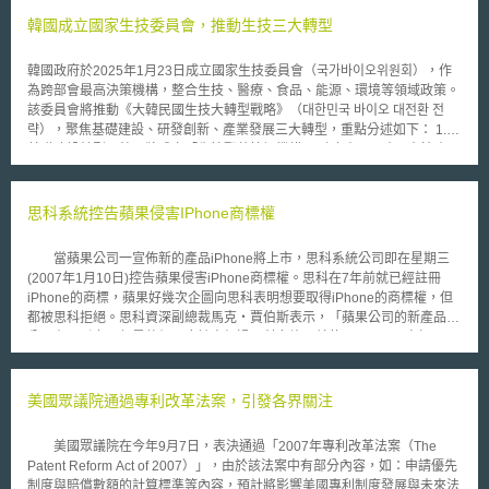
韓國成立國家生技委員會，推動生技三大轉型
韓國政府於2025年1月23日成立國家生技委員會（국가바이오위원회），作
為跨部會最高決策機構，整合生技、醫療、食品、能源、環境等領域政策。
該委員會將推動《大韓民國生技大轉型戰略》（대한민국 바이오 대전환 전
략），聚焦基礎建設、研發創新、產業發展三大轉型，重點分述如下： 1.
基礎建設轉型：韓國將成立「生技聚落協調機構」（바이오 클러스터 협의
체），整合20多個生技聚落，讓各聚落共享設備、專家及創業支援，並與全
球頂尖生技聚落交流。韓國計畫創造1萬個生技相關就業機會、培育11萬名
生技專業人才，並推動生技監管創新。 2. 研發創新轉型：韓國期望透過AI
思科系統控告蘋果侵害IPhone商標權
技術應用，將新藥開發的時間與成本減半。此外，政府將提供資料共享的獎
勵措施，簡化IRB及DRB審查流程，推動資料導向的生技研發。韓國計畫至
當蘋果公司一宣佈新的產品iPhone將上市，思科系統公司即在星期三
2035年在國家生技資料平台上累積1000萬筆生技資料，並建構高效能運算
(2007年1月10日)控告蘋果侵害iPhone商標權。思科在7年前就已經註冊
基礎設施以提升分析能力。 3. 產業發展轉型：韓國將透過五個公共CDMO
iPhone的商標，蘋果好幾次企圖向思科表明想要取得iPhone的商標權，但
支援生技產業技術產品化，並推動AI導向的「K-BioMADE計畫」，促進生
都被思科拒絕。思科資深副總裁馬克‧賈伯斯表示，「蘋果公司的新產品十
技製造的高速化、標準化與自動化。此外，政府將成立1兆韓元以上的
分具有吸引力，但是他們不應該未經過思科允許，就使用iPhonee商標。」
「Mega Fund」，提供金融政策支持。韓國計畫至2032年將CDMO生產能
此次提出控告不但保護思科的iPhone商標免於被蘋果使用，且預防公司可
力擴大至2.5倍，確保在全球市場佔據領先地位。 韓國政府擬透過「國家生
能有的損害。 蘋果公司發言人娜塔莉‧凱瑞絲說，我們認為思科的控
技委員會」強化公私部門協作、優化法規環境及加速創新技術的商業化，為
告十分無聊，而且早已有很多家公司使用iPhone的商標在寬頻電話上，蘋
美國眾議院通過專利改革法案，引發各界關注
我國未來生醫政策發展提供寶貴的參考價值，值得持續關注。
果是第一個將iPhone商標用在手機的公司，我們相信思科宣稱擁有iPhone
商標權不足以來對抗蘋果，我們相當有信心能戰勝這場戰。 波士頓律
美國眾議院在今年9月7日，表決通過「2007年專利改革法案（The
師事務所Bromberg & Sunstein創設者布魯斯‧桑斯坦表示，思科為iPhone
Patent Reform Act of 2007）」，由於該法案中有部分內容，如：申請優先
商標註冊權人，在法律上具有優勢，蘋果唯一可選擇的抗辯，就是宣稱i系
制度與賠償數額的計算標準等內容，預計將影響美國專利制度發展與未來法