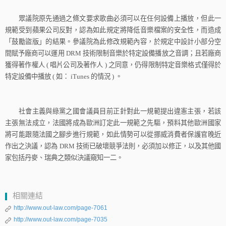
眾議院原先通過之條文要求歌曲必須可以在任何設備上播放，但此一
規範受到蘋果公司反對，認為如此規定將降低音樂檔案的安全性，而造成
「鼓勵盜版」的結果。參議院為此修改規範內容，於規定中設計小部分空
間賦予廠商可以運用
DRM
技術限制音樂於特定設備播放之音調；且若廠商
獲得著作權人
(
唱片公司及著作人
)
之同意，仍得限制特定音樂格式僅得於
特定設備中播放
(
如：
iTunes
的情況
)
。
社會主義與綠黨之國會議員目前正針對此一規範提出違憲主張，若該
主張無法成立，法國將成為歐洲訂定此一規範之先驅，預料其他歐洲國家
將可能跟隨法國之腳步進行規範，如此情勢可以從挪威消費者保護官晚近
作出之決議，認為
DRM
技術已破壞競爭法則，必須加以修正，以及其他國
家包括丹麥、瑞典之類似決議窺知一二。
相關連結
http://www.out-law.com/page-7061
http://www.out-law.com/page-7035