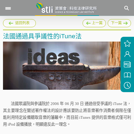
返回列表
上一篇
下一篇
法國通過具爭議性的iTune法
法國眾議院與參議院於
2006
年
06
月
30
日
通過倍受爭議的
iTune
法，
其主要理念在闡述著作權法的設計應該要防止將音樂著作消費者侷限在僅
能利用特定設備聽取音樂的藩籬中，而目前
iTunes
提供的音樂格式僅可利
用
iPod
設備播放，明顯違反此一理念。