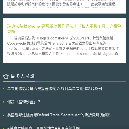
列的商標名稱，例如iPod, iTunes和 iMac，早已造成消費者的混淆，消費者
院關於專利訴訟案件的進行，因此引發各界專注。 此次眾議院通過的
已經無法辨別iPhone是由誰所製造的。桑斯坦進一步說明，蘋果雖宣稱他
「2007年專利改革法案」重點在於修改專利案件中關於侵權賠償的計算標
們在澳洲擁有iPhone商標權，但商標權為屬地主義，因此此項宣稱對於在
準，將以該專利對整體產品的貢獻度為主，做出適當的賠償數額。另外還有
美國已擁有iPhone商標權的思科並無太大的影響。
限制上訴地點的提出等，而且其中影響最大的改採「申請優先制度」(First-
to-File System)。 目前美國專利制度採行是所謂的「發明優先制度」
瑞典法院就iPhone 是否屬於著作權法上「私人重製工具」之實務
(First-to-Invent System)，但未來依據「2007年專利改革法案」的內容，將
見解
轉變為世界各國採行的「申請優先制度」，故被稱為是美國專利制度50年來
瑞典最高法院（Högsta domstolen）於2015/11/18 針對集管團體
最重大的變革。 本項法案的通過，各界正反面的意見都有，支持的人
Copyswede 與瑞典電信公司Telia Sonera 之訴訟案發出審查允許
說這項法案的內容可以遏止專利訴訟的濫用，使企業間的經濟活動得以正常
（prövningstillstånd）之決定。此案之爭點在iPhone手機若屬於瑞典著作
發展。但是反對的人認為，限制賠償數額、上訴地點等，將使利用專利為惡
權法 § 26 k上之為私人重製之工具（en produkt som är särskilt ägnad för
的人更形囂張，削弱專利保護的機制，反而會阻礙美國甚至是世界各國的專
privatkopiering），則應納入私人重製補償金之對象。 Copyswede是
利制度發展。
依瑞典著作權法管理私人重製補償金之團體，於本案中向Telia Sonera 請求
繳納補償金，理由在於瑞典電信公司Telia Sonera自2009/01/01進口iPhone
各型式手機，Copyswede主張iPhone手機型式為一種適合用於私人重製之
最多人閱讀
工具，故Telia Sonera應繳納補償金，於是向此案一審法院Södertörns
tingsrätt提出訴訟。一審法院以iPhone手機之功能及其實際使用情形為判斷
二次創作影片是否侵害著作權-以谷阿莫二次創作影片為例
基準，以中間裁定方式（Mellamdom）認定iPhone手機確屬瑞典著作權法
上之「私人重製之工具」，二審法院Svea hovrätt亦採相同見解。不服此一
認定之Telia Sonera於是請求瑞典最高法院進行審查。
何謂「監理沙盒」？
美國聯邦法院有關Defend Trade Secrets Act的晚近見解與趨勢
A片也要搞創意！具原創性之A片享有著作權