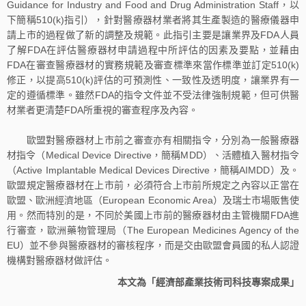
Guidance for Industry and Food and Drug Administration Staff，以
下簡稱510(k)指引），針對醫療器材業者將其生產製造的醫療儀器申
請上市的過程做了新的調整及規範。此指引主要是讓業界及FDA人員
了解FDA在評估醫療器材申請過程中所評估的因素及要點，並藉由
FDA在審查醫療器材的實務規範及審查標準來當作標準並訂定510(k)
修正，以提高510(k)評估的可預測性、一致性及透明度，讓業界有一
定的遵循標準。雖然FDA的指令文件並不受法律強制規範，但可供醫
材業者更清楚FDA所重視的審查程序及內容。
歐盟對醫療器材上市前之審查亦有相關指令，分別為一般醫療器
材指令（Medical Device Directive，簡稱MDD）、活體植入醫材指令
（Active Implantable Medical Devices Directive，簡稱AIMDD）及。
歐盟規定醫療器材在上市前，必須符合上市前所規定之內容以正當在
歐盟、歐洲經濟地區（European Economic Area）及瑞士市場販售使
用。然而特別的是，不同於美國上市前的醫療器材由主管機關FDA進
行審查，歐洲藥物管理局（The European Medicines Agency of the
EU）並不參與醫療器材的審核程序，而是交由歐盟會員國的私人認證
機構對醫療器材做評估。
本文為「經濟部產業技術司科技專案成果」