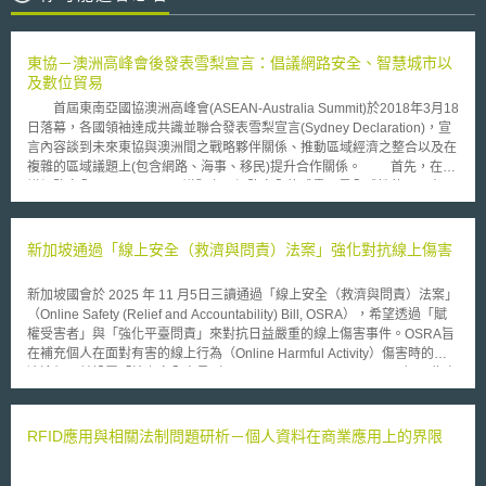
東協－澳洲高峰會後發表雪梨宣言：倡議網路安全、智慧城市以
及數位貿易
首屆東南亞國協澳洲高峰會(ASEAN-Australia Summit)於2018年3月18
日落幕，各國領袖達成共識並聯合發表雪梨宣言(Sydney Declaration)，宣
言內容談到未來東協與澳洲間之戰略夥伴關係、推動區域經濟之整合以及在
複雜的區域議題上(包含網路、海事、移民)提升合作關係。 首先，在倡
議網路安全(Cybersecurity)議題上。網路安全的威脅乃是全球性的，且在現
今許多技術的應用上都會加劇這個問題的嚴重性。而社群媒體以及加密通訊
軟體的使用對於所有人而言都將會是一個挑戰，故為深化網路安全之合作，
各國將承諾共同致力促進一個開放、安全、穩定、便利、友善的ICT環境。
新加坡通過「線上安全（救濟與問責）法案」強化對抗線上傷害
於現行的國際法制基礎下促進網路空間的國際穩定、培養合作能力、確實建
立信任措施以及自願而不具拘束力之行為規範。此外，澳洲與東協簽訂共同
新加坡國會於 2025 年 11 月5日三讀通過「線上安全（救濟與問責）法案」
打擊國際恐怖主義備忘錄(Memorandum of Understanding (MoU) on
（Online Safety (Relief and Accountability) Bill, OSRA），希望透過「賦
Cooperation to Counter International Terrorism)，以打擊恐怖及暴力極端
權受害者」與「強化平臺問責」來對抗日益嚴重的線上傷害事件。OSRA旨
主義，其中合作內容即包含有網路情報交流、提供能力建構方案以幫助偵查
在補充個人在面對有害的線上行為（Online Harmful Activity）傷害時的救
及打擊恐怖活動等。 次之，在東協-澳洲智慧城市倡議(ASEAN-
濟途徑，並設置「線上安全專員（Commissioner of Online Safety）」為處
Australia Smart Cities initiative)議題上。澳洲總理Malcolm Turnbull宣布將
理投訴與發布救濟指令的專責機關。 OSRA明確定義了多種有害的線上行
在五年內投資3000萬澳幣於強化澳洲與東協發展智慧、永續之城市設計的
為，包括針對deepfake的「不實內容濫用」（Inauthentic material
合作計畫，並且將更進一步促進區域經濟整合與繁榮。澳洲將向東協提供教
abuse），以及惡意公開他人隱私的「人肉搜索」（doxxing），而為了讓
RFID應用與相關法制問題研析－個人資料在商業應用上的界限
育、培訓、技術援助及創新支援並投資發展永續性都市化之研究。在綠色基
損害即時受到控制，線上安全專員在接獲國民投訴並調查評估後，可直接發
礎設施、水資源管理、再生能源、創新科技技術、數據分析以及交通運輸
出具法律效力的指令（Directions），要求平臺移除、隱藏特定內容，或限
上，澳洲願意共享經驗與知識。此外，澳洲與東協亦將合作開發一系列高效