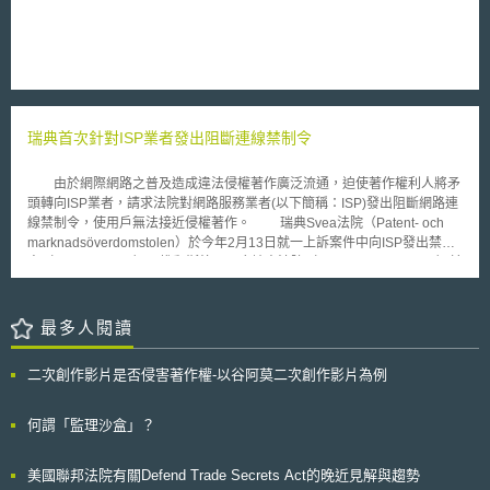
制惡意帳號的互動；若平臺不遵守指令，線上安全專員亦得向電信業者發出
能的基礎設施項目，以吸引私人及公共投資並改善區域連通性，更進一步實
阻斷特定服務，或向應用程式商店發出下架特定應用程式的命令
踐智慧城市之目標。 第三，在倡議數位貿易(Digital trade)議題上。澳
（Orders），無正當理由違反指令或命令皆有可能構成刑事責任。 此外，
洲政府宣布將與東協十國共同推動數位貿易並支持該地區經濟的包容性成
OSRA亦擴張了平臺的民事責任，當受害者依指定方式向平臺發出「線上傷
長。數位科技在全球迅速普及，並為政府、消費者、企業提供了機遇，特別
害通知」後，若平臺未能在合理期間內採取行動，受害者得逕向平臺經營者
是針對微型、中小企業，它帶來了新興數位交易機會、就業機會、投資機會
或網站管理者提起民事訴訟要求損害賠償，若平臺無故怠慢，法院得判決加
以及提高生活水準，然而數位化的好處並不代表公平分享。而統一數位貿易
重損害賠償，希望藉此敦促平臺建立更敏捷的線上傷害控制機制。 值得注
之國際標準將有助於消除企業進入區域市場之阻礙以及創造新的就業機會及
瑞典首次針對ISP業者發出阻斷連線禁制令
意的是，OSRA宣告了廣泛的長臂管轄機制，為保障新加坡國民的權益，不
發展，此一舉措將幫助東協落實其在資料經濟政策上主要優先之處理事項。
僅法院對OSRA規範的民事、刑事事件有管轄權，線上安全專員發布指令與
命令的對象亦不限於境內，表現對抗全球線上傷害的強烈企圖。
由於網際網路之普及造成違法侵權著作廣泛流通，迫使著作權利人將矛
頭轉向ISP業者，請求法院對網路服務業者(以下簡稱：ISP)發出阻斷網路連
線禁制令，使用戶無法接近侵權著作。 瑞典Svea法院（Patent- och
marknadsöverdomstolen）於今年2月13日就一上訴案件中向ISP發出禁制
令（föreläggande），推翻斯德哥爾摩地方法院（Stockholms tingsrätt）於
前年11月27日之決定。成為瑞典法院第一次針對ISP業者發出阻斷網路連線
禁制令之確定判決（Domen går inte att överklaga）。該案是由華納、新
力、聯合音樂、北歐電影與瑞典電影中心聯合提起，請求法院命一瑞典
最多人閱讀
ISP（Bredbandsbolaget）阻斷二個涉及著作權侵害之網站連結（The
Pirate Bay, Swefilmer）。 本案原告於一審主張，被告ISP向其使用者
二次創作影片是否侵害著作權-以谷阿莫二次創作影片為例
提供網路連接到侵害著作權網站之行為，已構成侵害行為的參與
（medverkar），據此請求法院發出禁制令以禁止被告繼續參與侵害行為。
一審法院未採納原告請求，認為所謂參與必須是瑞典刑法客觀上對侵權行為
何謂「監理沙盒」？
人有幫助行為，而ISP單純提供其顧客網路連結到侵權網站並非參與侵權行
為。惟上訴審Svea法院認為所謂著作權法上之參與侵權行為認定，需考量
美國聯邦法院有關Defend Trade Secrets Act的晚近見解與趨勢
歐盟法（Infosoc-directivet）下之解釋。而依據歐盟法院現行實務認定，在