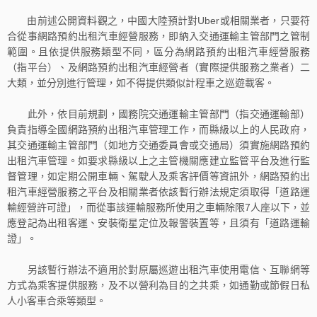
由前述公開資料觀之，中國大陸預計對Uber或相關業者，只要符
合從事網路預約出租汽車經營服務，即納入交通運輸主管部門之管制
範圍。且依提供服務類型不同，區分為網路預約出租汽車經營服務
（指平台）、及網路預約出租汽車經營者（實際提供服務之業者）二
大類，並分別進行管理，如不得提供類似計程車之巡遊載客。
此外，依目前規劃，國務院交通運輸主管部門（指交通運輸部）
負責指導全國網路預約出租汽車管理工作，而縣級以上的人民政府，
其交通運輸主管部門（如地方交通委員會或交通局）須實施網路預約
出租汽車管理。如要求縣級以上之主管機關應建立監管平台及進行監
督管理，如定期公開車輛、駕駛人及乘客評價等資訊外，網路預約出
租汽車經營服務之平台及相關業者依該暫行辦法規定須取得「道路運
輸經營許可證」，而從事該運輸服務所使用之車輛除限7人座以下，並
應登記為出租客運、安裝衛星定位及報警裝置等，且須有「道路運輸
證」。
另該暫行辦法不適用於對原屬巡遊出租汽車使用電信、互聯網等
方式為乘客提供服務，及不以營利為目的之共乘，如通勤或節假日私
人小客車合乘等類型。