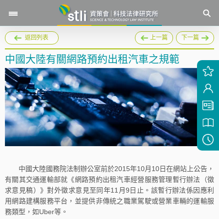
返回列表
上一篇
下一篇
中國大陸有關網路預約出租汽車之規範
中國大陸國務院法制辦公室前於2015年10月10日在網站上公告，
有關其交通運輸部就《網路預約出租汽車經營服務管理暫行辦法（徵
求意見稿）》對外徵求意見至同年11月9日止。該暫行辦法係因應利
用網路建構服務平台，並提供非傳統之職業駕駛或營業車輛的運輸服
務類型，如Uber等。