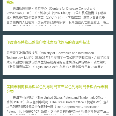
生產力人口減少等問題。希望透過國家開發之系統及國際服務方式，利用交
措施
通資訊通信系統實現最佳的交通狀態，在人口稀少之地區利用無人駕駛系
美國疾病控制和預防中心（Centers for Disease Control and
統，使駕駛不足之問題得以解決，對當地之購物及交通上可以加以協助。車
Prevention, CDC）（下稱中心）於2021年3月5日公布長照機構（下稱機
聯網研究會設定之4大目標為： 零交通事故之社會 確保人之行動自由 便
構）居民施打新型冠狀病毒（COVID-19）（下稱病毒）疫苗之重要措施。
利、快速、安心之生活環境 生活方式的變化 透過利用車與車間通信等
由於機構內人口密集、居民本身已患有疾病，其所面臨死亡的風險比一般人
技術，降低事故之發生，普及車聯網等資通訊系統，車中行動模式之變革，
高，因此應重視此類族群的疫苗接種情形。 中心期望透過施打疫苗來
並透過異業結合創造新的服務模式，達成安全、安心、便利之智慧聯網生活
降低機構居民可能死於病毒之風險。目前此疫苗已經過多次的臨床試驗，參
4大目標。
與臨床試驗之族群也包含65歲以上之長者，多方面確保符合各族群的施打疫
苗之安全性，而目前試驗過程中也並未出現嚴重的安全問題，即使出現副作
印度宣布將推出數位印度法案取代過時的資訊科技法
用也多是較輕微症狀，例如施打部位之疼痛、發燒、發冷等症狀，中心認為
施打的好處優於副作用，因此中心與美國疫苗接種諮詢委員會（Advisory
印度電子及資訊科技部（Ministry of Electronics and Information
Committee on Immunization Practices，ACIP）同意對機構居民進行疫苗
Technology, MeitY）於2023年3月展開了一次公開諮詢和協商，介紹了印度
施打。 由於機構之居住者多為無法獨立自理生活之失能者，需透過機
政府以創建印度數位技術生態系統為目的而建構的法律新框架，該框架以
構來提供失能者醫療服務，而居民大多本身就有一些疾病，受感染病毒而造
《數位印度法案》（Digital India Act）為核心，用來取代已有22年歷史的
成死亡的機率較大，雖然法律並沒有特別要求應徵得當事人同意才能施打疫
《資訊科技法》（Information Technology Act）。MeitY強調，現行資訊科
苗，但中心認為徵得居民同意，或徵得代表居民做出醫療措施決定之人的同
技法的創立時代背景中不僅缺乏電子商務、社交媒體平台等現代網路服務，
意施打疫苗會比較謹慎，並且在施打前必須說明與解釋疫苗施打的風險，以
甚至印度還未進入數位化時代，因此有必要進行通盤的法規調整，以符合當
及依照作業程序將施打紀錄製作於文件中。 中心也正在與多家藥局合
代和未來的社會變遷和對法規範的需求。 目前《數位印度法案》的草案細
美國專利商標局與以色列專利局宣布以色列專利局參與合作專利
作，協助機構對於施打疫苗之居民與家屬進行風險告知與解釋說明施打疫苗
節尚未公布，但是MeitY的介紹揭露印度在未來政策中所重視的幾個方向：
分類
之相關知識，除了取得居民之同意並採取紀錄程序外，每位接受施打疫苗之
1.新的中介類別：重新定義數位經濟產業中的中介機構類別（如數位媒體、
居民或居民之照顧者將會取得疫苗接種紀錄卡，因為某些疫苗需要注射兩次
美國專利商標局（The United States Patent and Trademark Office，
搜尋引擎、遊戲、人工智慧、OTT平台、電信服務業者……等），並依據未
以上才能達到最佳保護，紀錄卡能顯示完整的疫苗施打過程。除此之外，措
簡稱USPTO）與以色列專利局（The Israel Patent Office，簡稱ILPO）宣布
來的技術發展及產業轉型，適時的調整新的分類。 2.網路犯罪刑事化：將網
施規定居民在施打疫苗後必須遵守幾點注意事項： 施打疫苗後必須配戴口
以色列專利局將參與合作專利分類（The Cooperative Classification
路犯罪（如網路色情、詐騙、霸凌、身分冒用或未經授權散播個人資料）歸
罩。 與他人保持至約183公分之距離。 避開人群和通風不良的地方。 勤洗
Patent，以下簡稱CPC）系統。以色列專利局是以色列智慧財產權審查及註
類為刑事犯罪；過去的資訊科技法僅對此類行為予以罰款。 3.問責機制：建
手與消毒。 遵循中心發布之旅行指南。 遵循隔離指導。 有此可知中心