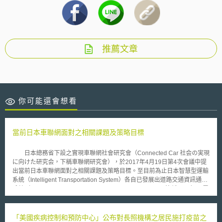
推薦文章
你可能還會想看
當前日本車聯網面對之相關課題及策略目標
日本總務省下設之實現車聯網社會研究會（Connected Car 社会の実現
に向けた研究会，下稱車聯網研究會），於2017年4月19日第4次會議中提
出當前日本車聯網面對之相關課題及策略目標。至目前為止日本智慧型運輸
系統（Intelligent Transportation System）各自已發展出道路交通資訊通信
系統（Vehicle Information and Communication System，簡稱VICS）、電
子收費系統（Electronic Toll Collection System，簡稱ETC）、雷達防追撞
（ﾚｰﾀﾞｰ）等不同通訊技術，自動駕駛則發展至初期階段。日本當前發展中
面臨其企業國際競爭力確保與強化、持續友善環境之可能性、高齡化及勞動
「美國疾病控制和預防中心」公布對長照機構之居民施打疫苗之