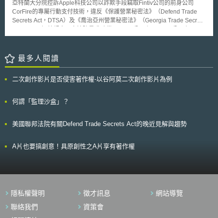
亞特蘭大分院控訴Apple科技公司以詐欺手段竊取Fintiv公司的前身公司
(C)），不得於特定國家，如中國，進行大規模半導體製造的擴產（material
自用住宅用地（地價稅）、住家用房屋（房屋稅）優惠稅率對共享停車位經
CorFire的專屬行動支付技術，違反《保護營業秘密法》（Defend Trade
expansion）、聯合研究（joint research）或技術授權（technology
營模式的影響，謹就相關法律議題分點論述： 一、與他人共享停車位實質
Secrets Act，DTSA）及《喬治亞州營業秘密法》（Georgia Trade Secrets
licensing），違反者將會被DOC收回全額補助。
上為出租停車位予他人 停車位所有權人將其因上班或外出等其他因素
Act，GTSA）等規定，向法院尋求賠償。 Fintiv公司主張Apple公司在2011
而閒置之自用停車位，供人得以使用該停車位停放車輛並收取相當對價，依
年至2012年間，以行動支付技術之業務合作為由，與CorFire公司進行多次
民法第421條規定，是停車位所有權人與使用者間應就該停車位成立租賃契
技術性洽談。Apple公司利用雙方簽訂之保密契約，取得CorFire公司的行動
約[3]，惟共享停車位與常見的月租停車位似略有不同，關鍵在於所有權人僅
支付技術的詳細實施方案之接觸權限，並要求CorFire公司上傳部分機密資
最多人閱讀
就閒置期間出租，而較月租者時間短暫許多，不過二者間之基礎法律關係並
料至Apple公司管理的共享平臺，以促進合作交流關係，最終Apple公司放
無差異。 二、出租停車位予他人原先無法適用自用住宅、房屋等優惠稅率
棄與CorFire公司的合作計畫，Apple公司卻將協商期間所獲技術內容整合，
若房屋所有權人[4]將其所有權範圍內的停車位出租予他人使用，則非屬
二次創作影片是否侵害著作權-以谷阿莫二次創作影片為例
並應用於其在2014年推出的Apple Pay行動支付服務。Fintiv公司進一步主
單純供自用而居住，依自用住宅用地稅率課徵地價稅認定原則中要求「無出
張Apple公司為將Apple Pay商業化，與信用卡處理商及銀行組成企業聯
租或供營業用」之情形[5]，則須依土地稅法第16條課徵一般地價稅，即以
盟，並隱瞞其非法取得技術的真相，宣稱Apple公司自主研發Apple Pay。
何謂「監理沙盒」？
千分之十為基本稅率且須累進課徵，而無法適用自用住宅用地較為優惠的千
Fintiv公司指出，Apple公司此舉不僅損害Fintiv公司的合法權益，也嚴重破
分之二稅率；此外，前開出租停車位情形依房屋稅條例第5條第1項第1款、
壞市場競爭秩序。此外，Fintiv公司表示，Apple公司多年來有系統地採取類
同條第2項、住家用房屋供自住及公益出租人出租使用認定標準第2條第1款
美國聯邦法院有關Defend Trade Secrets Act的晚近見解與趨勢
似策略，如以合作名義獲取其他企業之機密，進而不當使用多項機密以進行
等規定，則不符自住或公益出租等情事，則須依同條項第2款課與百分之三
商業化使用。 觀察前述實務案例可得知，即使雙方基於保密契約交換機密
以上之稅率，而無法適用同條項第1款較為優惠的百分之一點二稅率。 三、
資料，仍存在終止合作衍生的機密外洩糾紛，如：機密資料歸屬不清、逾越
A片也要搞創意！具原創性之A片享有著作權
共享停車位之特殊性 觀諸國際上共享停車位的成功運作案例，如英國
授權範圍使用機密資料等風險。建議企業在「資料提供前」，應先透過「盤
的JustPark[6]、美國洛杉磯的Pavemint[7]等平台，不難發現重點皆在有效
點」營業秘密與機密「分級」，確認合適揭露的機密資料，再藉由「審查」
促進停車位的使用效益最大化，包含給予停車位所有權人彈性選擇出租時段
機制確認必要揭露的內容；在「資料提供後」，要求他方提供機密資料之
的權利、便利收費機制等，方便有停車需求的人使用閒置停車位，反觀我國
「收受證明」以明確歸屬，並在合作關係結束後，要求他方「聲明返還或銷
共享停車位之發展，卻受限於前開課稅差異，大幅降低停車位所有權人釋出
毀機密資料」，以降低他方不當使用機密資料的風險。 前述建議之管理作
閒置期間租人使用，故財政部就此議題的課稅鬆綁，實質上為共享停車位的
隱私權聲明
徵才訊息
網站導覽
法已為資策會科法所創意智財中心於2023年發布之「營業秘密保護管理規
商機、運作模式開了一扇大門。 然而，既稱「共享停車位」，雖其本
範」所涵蓋，企業如欲精進系統化的營業秘密管理作法，可以參考此規範。
聯絡我們
資策會
質上仍為停車位的租賃關係，但因其僅就自用停車位閒置期間出租，故具有
本文為資策會科法所創智中心完成之著作，非經同意或授權，不得為轉載、
活絡閒置停車位之特性，並促進改善都市空間停車位不足之問題，換言之，