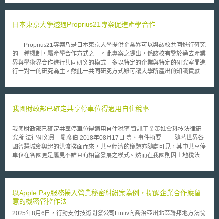
申請（full application）；成熟製程與其他相關生產設施的製造補助，將分
別於2023年5月1日及6月26日開放預先申請及正式申請。 二、補助方式與
金額：補助分為直接補助（direct funding）、聯邦政府貸款（federal
日本東京大學透過Proprius21專案促進產學合作
loans）或第三人提供貸款並由聯邦政府提供擔保（federal guarantees of
third-party loans）。直接補助的金額上限預計為預估資本支出的15％。每
Proprius21專案乃是日本東京大學提供企業界可以與該校共同進行研究
個計畫可透過一種以上之方式獲得補助，然整體補助金額不得超出預估資本
的一種機制，屬產學合作方式之一。此專案之提出，係該校有鑒於過去產業
支出的35％。 三、申請流程 1.意向聲明（statement of interest）：申請人
界與學術界合作進行共同研究的模式，多以特定的企業與特定的研究室間進
須提供半導體製造工廠投資計畫的簡要說明，俾利NIST旗下晶片計畫辦公
行一對一的研究為主。然此一共同研究方式雖可讓大學所產出的知識貢獻給
室（CHIPS Program Office）為未來審查進行準備。 2.預先申請：申請人提
社會。但仍嫌規模過小，課題及責任分擔或目標成果不夠明確，所以需要一
供更詳盡的計畫內容。晶片計畫辦公室將給予調整意見。 3.正式申請：依照
個可以創造更大規模的創新的機制。基此，東京大學希望透過Proprius21專
晶片計畫辦公室給予的意見修改後，申請人應遞交完整的計畫申請書，內容
案創造一個可由該校內部數個單位或研究室，共同參與大型研究主題的專
必須包含投資計畫的技術與經濟可行性之分析。晶片辦公室審核完畢後，會
案，以實現從多樣化的觀點來因應數個或一個企業需求之共同研究（多對多
我國財政部已確定共享停車位得適用自住稅率
與申請人簽訂不具約束力的初步備忘錄（non-binding Preliminary
或多對一），並結合校內能量完成提案的機制。 東京大學規劃在校內
Memorandum of Terms），記載補助方式與金額。 4.盡職調查（due
以三階段活動進行Proprius21專案：(1)公開交換意見，即讓「產業界與學
diligence）：在經過上述程序後，晶片計畫辦公室如認為申請人合理且可能
我國財政部已確定共享停車位得適用自住稅率 資訊工業策進會科技法律研
術界相遇的場合」的廣場活動。(2)濃縮出最佳的主題，以及尋找最佳成員
（reasonably likely）取得補助，將對申請人進行盡職調查。 5.補助發放：
究所 法律研究員 劉彥伯 2018年08月17日 壹、事件摘要 隨著世界各
之個別活動。(3)由成員縝密地製作計畫，由成員以外的人審視計畫內容，
通過盡職調查後，DOC將開始準備發放補助。 四、補助規範與限制 1.禁止
國智慧城鄉興起的洪流撲面而來，共享經濟的議題亦隨處可見，其中共享停
打造一個更為優質計劃的篩選活動。 為了推動Proprius21專案，東京
買回庫藏股（stock buybacks）：受補助者不得將補助款用於買回庫藏股。
車位在各國更是屢見不鮮且有相當發展之模式。然而在我國則因土地稅法第
大學係由產學合作研究推進部協助日本企業與校內研究人員進行個別的會議
2.人力資源計畫：申請人要求的補助金額若超過1億5千萬美元，須額外說明
16條、房屋稅條例第5條第1項第2款，分別就非自用住宅用地與非住家用房
及研討會或研習營等活動，同時也針對企業在決定研究主題後，至計畫成案
將如何提供員工可負擔且高品質的子女托育服務。 3.建造期限：受補助者必
屋課與較自用者為高之稅率[1]，共享停車位之發展亦因此受到阻礙；據此，
為止間之各階段提供各種支援。此外，該部人員也會接受來自產業界的諮
須於DOC所決定的特定日期（target dates）前開始或完成廠房建造，否則
為使民眾出外上班或其他原因而閒置的停車位共享，以求停車位獲得使用的
詢，並在製作計畫之際，適當地介紹校內的職員，提供技術建議或審視計畫
DOC會視情況決定是否收回補助。 4.分潤：補助金額超過1億5千萬美元
最大效率，國家發展委員會（下稱國發會）廣邀交通部、財政部等權責機關
以Apple Pay服務捲入營業秘密糾紛案為例，提醒企業合作應留
的內容等各種支援。
時，受補助者須與美國政府分享超過申請計畫中所預估之收益，但最高不超
對此新興商業模式進行法規鬆綁討論，嗣後財政部認為停車位若符合特定條
意的機密管控作法
過直接補助金額的75％。 5.不得於特定國家擴產與進行研究：受補助者於
件之共享停車位，則仍得適用較為優惠之自住稅率，以鼓勵停車位所有權人
2025年8月6日，行動支付技術開發公司Fintiv向喬治亞州北區聯邦地方法院
10年內或與DOC合意的期間內，除特定情況下（15 U.S.C. § 4652(a)(6)
適度的釋出停車空間供有需要的人使用[2]。 貳、重點說明 為通盤了解