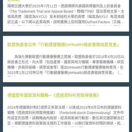
不足，修正重點涵蓋：擴充法定用詞之定義，針對「個人資料」（Personal
陽明交通大學於2025年7月11日，透過律師向美國商標審判及上訴委員會
Information）與「適當防護措施」（Reasonable Safeguards）等條文予以
（The Trademark Trial and Appeal Board，簡稱TTAB）提出答辯主張，主
補充與增列；強化個資事故（Breach of the security of a system）之通報機
張其商標（縮寫為NYCU）並未和紐約大學的商標（縮寫為NYU）有混淆誤
制與設立豁免條款，並釐清與其他法規間之適用關係；以及修訂違法情事之
認之虞，以下將以此案為例，說明實務上如何運用DuPont Factors（又稱杜
民事裁罰。此外，本次修法亦明定，若機構或個人已採取適當防護措施，得
邦分析要件）判斷混淆誤認，品牌商標命名、註冊等階段時應注意的風險和
作為民事訴訟中之抗辯理由。本法將自2026年1月1日起正式生效，並適用
實務上可行的因應措施。 杜邦分析要件係源於1973年的E.I. DuPont de
於自該日起所發現、判定或通報之個資事故，相關單位應即早進行法遵準
Nemours & Co. v. Celanese Corp.案，用13個判斷分析要件檢視是否有商
備，以確保制度落實。 貳、修法重點 本次修法主要包含三大核心面向，簡
標混淆誤認的情形，是美國審查實務，或者相關商標爭議判斷，最常引用的
歐盟執委會公布「行動健康醫療(mHealth)綠皮書徵詢意見書」
要說明如下： 一、擴充法定用詞之定義 （一）個人資料 於現行法規對個人
判斷標準，並視個案情形引用對應要件。 本案陽明交通大學提出答辯主張
資料之定義下，再增加新資料類別： 1.與驗證碼、存取碼或密碼結合使用
包括：NYU與NYCU字母、意義等整體印象不同(第1項)；NYU提供美國正
時，可用以登入特定個人金融帳戶之專屬電子識別碼（Electronic
為強化推動歐盟行動健康醫療之發展，歐盟執委會於2014年4月10日以
式教育學位課程，而NYCU僅限於台灣課程，未提供美國正式學位，雙方提
Identifier）或路由代碼（Routing Code）； 2.用以辨識特定自然人之獨特
綠皮書之形式，向大眾（包括產業、國家與地方機關、專業醫療機構、研究
供不同之教育服務(第2項)；NYCU僅有限參與國際會議並未於美國招生，通
生物特徵資料，例如指紋、視網膜或虹膜影像，或其他具體實體或數位形式
機構、非政府組織、病患協會等）提出mHealth行動健康醫療徵詢意見，在
路未重疊，且消費族群均為高知識與謹慎決策者(第3~4項)；無任何實際混
之生物辨識資料。 （二）適當防護措施 適當防護措施係指，為確保個人資
2015年1月12日時公布「行動健康醫療(mHealth)綠皮書徵詢意見書」（摘
淆的證據(第7項)；NYCU長期使用該縮寫於國內外學術交流與排名中，未發
料安全而考量組織或機構之規模、產業別、以及保有之個資類別與數量所制
要版）（Summary report on the public consultation on the green paper
生混淆而顯示兩者商標可共存(第8項)；NYCU合法註冊校名之縮寫，具有使
定之政策及作業實務。此概念包括但不限於：進行風險評估、建立技術面及
on mobile health）。 此份徵詢意見書有十個主題，包含：資料保護、
用與排他性權利，無混淆意圖亦未仿冒(第11項)；雙方市場截然不同，混淆
實體面之多層次保護機制、對人員實施教育訓練，及建立個資事故應變計畫
法制架構、病人安全與資訊透明、行動健康在醫療體系中之定位及平等接
風險極低(第12項)，以及若不准NYCU使用將造成教育機構正常名稱縮寫受
等。 二、強化事故通報機制與設立豁免條款 本法要求於發現系統個資事故
取、互操作性（interoperability）、給付模式（reimbursement models）責
德國發布國家資料戰略─《透過資料利用取得進展》
限，牽涉公共利益、學術發展與合理使用(第13項)等。 品牌企業或學研法人
並已通知受影響之當事人後，應於60日內向州檢察總長（Attorney
任、研發與創新 、國際合作和網路業者參與市場。從報告顯示，大多數的
不論從命名、商標註冊階段，甚至到商標異議、撤銷、侵權爭議等判斷，不
General）提交書面通報，載明涉及之個人資料類別、事故性質、受影響人
人認為資料保護是最重要的，特別是建立用戶信任的保護隱私與安全之工具
可忽視商標之混淆誤認風險，將可能被迫改名、下架商品或服務調整行銷素
2024年德國預計制訂或修正多部法規，以達成2023年8月公布的德國資料
數、預估之財務損失、所採行之適當防護措施等必要內容。惟若事故影響人
（例如資料加密（data encryption）與認證機制（authentication
材、重啟品牌命名流程等，耗費人力、時間或經費。因此，務必完善品牌商
戰略《透過資料利用取得進展》（Fortschritt durch Datennutzung）文件中
數低於500名州民，或事故發生於徵信機構且影響人數未達1,000人，則可
mechanisms）），並且認為強化資料保護法制。 再者，有將近一半的
標管理機制，確保能掌握混淆誤認之判斷原則、階段性評估檢核，以降低品
所設定的目標。該戰略由內政部、經濟與氣候行動部、數位與交通部聯合訂
免除向檢察總長通報之義務。 此外，本法明確規範，若特定機構已依據其
被徵詢人要求透過認證方案或資格標籤等方法做更進一步的病人保護與資料
牌撞名或近似他人註冊商標之情形，進而鞏固品牌價值。 本文為資策會科
定，規劃德國資料政策與法規的工作進程，以期打破資料封閉的現狀、拓展
他法律，如《奧克拉荷馬州醫療資安保護法》（Oklahoma Hospital
透明。第三，行動醫療主要是透過網路進行，然而有網路業者表示，因為目
法所創智中心完成之著作，非經同意或授權，不得為轉載、公開播送、公開
資料應用的範圍。 德國資料戰略目標與重點摘要如下： 1.更多的資料： (1)
Cybersecurity Protection Act of 2023）或聯邦《健康保險可攜及責任法》
前仍缺少明確的管制架構、互操作性以及共通品質標準，所以對業者而言是