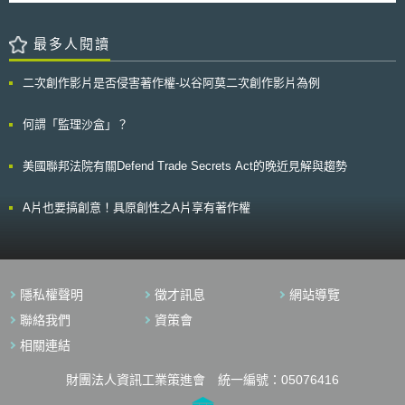
傳輸、改作或重製等利用行為。 本文同步刊登於TIPS網站
公部門資料：藉由統整跨部門的資料增加資料的可近用性，並透過新訂法規
（Health Insurance Portability and Accountability Act of 1996）等履行相
難以進入市場的。第四，也有許多被徵詢人認為行動醫療的性能和安全要
（https://www.tips.org.tw）
提升資料近用機會，包括《交通資料法》（Mobilitätsdatengesetz）確保交
關通報義務，則視為已符合本法之要求。 三、民事裁罰 本法明定，民事罰
求，應透過立法、指導原則或自我管制（self-regulation）管理。另外也有
通資料的品質和使用規則、《聯邦透明度法》
最多人閱讀
鍰之裁量將審酌事故規模、事故發生後組織之因應作為及是否履行事故通報
提出應確保行動醫療與電子健康病歷（Electronic Health Records ,
（Bundestransparenzgesetz）作為取得政府資料的法源依據、《研究資料
義務等因素而定，以確保裁量之比例原則。裁量情形說明如下： 1.若機構已
EHRs）之互操作性，以便於照護延續性與用於研究目的上。 經過此次
法》（Forschungsdatengesetz）簡化科研資料的取得，以及為增加健康資
採行適當防護措施且依法進行事故通報者，得免除民事責任； 2.若未採取適
徵詢，歐盟執委會對於推動行動健康醫療發展，規劃將在2015年間將會與
二次創作影片是否侵害著作權-以谷阿莫二次創作影片為例
料二次利用起草的《健康資料利用法》。 (2)私部門資料：德國政府將訂定
當防護措施，惟仍依規定完成事故通報者，則須負擔實際損害賠償責任並處
相關業者討論政策措施，包括立法、自我或共同管制（self- or co-
並提供資料共享之契約範本，以降低資料的交易、操作成本，並評估增修公
以最高75,000美元罰鍰； 3.未落實適當防護措施與事故通報法定義務者，
regulation）、政策指導原則等。
平競爭相關法規來協助企業間的資料合作。另將新訂《員工資料保護法》
何謂「監理沙盒」？
最高處以150,000美元罰鍰。 參、事件評析 本次修法可見奧克拉荷馬州就
（Beschäftigtendatenschutzgesetz），重整散於歐洲人權法院及德國國內
數位時代資安威脅所採行之積極因應作為，其修正重點包含：擴充個人資料
與員工資料相關之規範。 2.更好的資料：德國將積極參與國際資料標準訂定
之定義並明定適當防護措施之內容，俾利降低企業法遵成本及法律適用之不
美國聯邦法院有關Defend Trade Secrets Act的晚近見解與趨勢
與遵循，確保資料的品質、互操作性，以及標準化的資料描述。相關工作包
確定性；強化事故通報機制並設置合理豁免條款，以確保資訊透明度；於罰
括草擬關於業者使用cookie等數位追蹤技術如何取得使用者同意的管理規
則規範中明定民事罰鍰之裁量，應審酌事故規模及是否履行事故通報義務等
範，並將依歐盟準則評估是否訂定不法重新識別之刑責；另外預計建立文
因素，以符合比例原則。 有鑑於本法修正後所課予之法定義務，建議企業
A片也要搞創意！具原創性之A片享有著作權
化、農業等主題資料室用以協助政府決策。 3. 資料利用和資料文化：為使
應採行下列因應措施：(1)全面盤點所保有之個人資料，尤應注意新增納管
資料可持續地利用與發展，政府機關方面將設置資料專責人員，並在以政府
之電子識別碼及生物特徵等資料；(2)檢視並強化現有防護機制，確保符合
資料訓練大型語言模型技術時由新設的資料諮詢中心協助。公民數位能力方
適當防護措施之要求；(3)建立標準化通報應變程序；(4)強化教育訓練。此
面，將於STEM 2.0教育計畫中規劃培育資料概念，促進未來社會發展出更
外，企業宜定期檢視法規動態，以確保持續符合法規要求。 [1] Bill
多樣的資料應用機會。 德國資料戰略涉及政府、企業、研究單位和公民各
Information for SB 626, OKLAHOMA STATE LEGISLATURE,
隱私權聲明
徵才訊息
網站導覽
層面，顯示資料的重要性逐漸成為德國重大的課題，亦是我國在建立資料治
http://www.oklegislature.gov/BillInfo.aspx?Bill=sb626&Session=2500 (last
理時如何確保資料品質、交換義務與使用規則的參考方向。
聯絡我們
資策會
visited June 1, 2025). [2] BILL NO. 626, OKLAHOMA STATE
LEGISLATURE, https://www.oklegislature.gov/cf_pdf/2025-
相關連結
26%20ENR/SB/SB626%20ENR.PDF (last visited June 2, 2025).
財團法人資訊工業策進會 統一編號：05076416