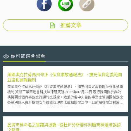
推薦文章
你可能還會想看
美國奧克拉荷馬州修正《個資事故通報法》，擴充個資定義範圍
並強化通報機制
美國奧克拉荷馬州修正《個資事故通報法》，擴充個資定義範圍並強化通報
機制 資訊工業策進會科技法律研究所 2025年07月22日 現行我國關於非公
務機關就個資事故進行通報之規定，散落於各中央目的事業主管機關制定之
各業別個人資料檔案安全維護管理辦法或相關辦法中，且前揭各辦法對於通
報之標準不盡相同。各國主管機關紛紛強化個資治理法制，而美國奧克拉荷
馬州修正關於個人資料定義、適當防護措施及個資事故通報機制等事項，以
建立更完善之規範。 壹、事件摘要 美國奧克拉荷馬州議會業於2025年5月
20日通過第626號法案（Senate Bill 626）[1]，修正《個資事故通報法》
品牌商標命名之實踐與提醒─從杜邦分析要件判斷商標混淆誤認
（Security Breach Notification Act）[2]，其目的係為補充現行治理規範之
之關鍵