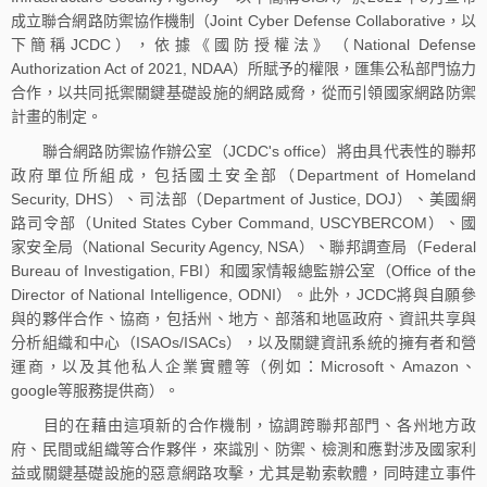
成立聯合網路防禦協作機制（Joint Cyber Defense Collaborative，以
下簡稱JCDC），依據《國防授權法》（National Defense
Authorization Act of 2021, NDAA）所賦予的權限，匯集公私部門協力
合作，以共同抵禦關鍵基礎設施的網路威脅，從而引領國家網路防禦
計畫的制定。
聯合網路防禦協作辦公室（JCDC's office）將由具代表性的聯邦
政府單位所組成，包括國土安全部（Department of Homeland
Security, DHS）、司法部（Department of Justice, DOJ）、美國網
路司令部（United States Cyber Command, USCYBERCOM）、國
家安全局（National Security Agency, NSA）、聯邦調查局（Federal
Bureau of Investigation, FBI）和國家情報總監辦公室（Office of the
Director of National Intelligence, ODNI）。此外，JCDC將與自願參
與的夥伴合作、協商，包括州、地方、部落和地區政府、資訊共享與
分析組織和中心（ISAOs/ISACs），以及關鍵資訊系統的擁有者和營
運商，以及其他私人企業實體等（例如：Microsoft、Amazon、
google等服務提供商）。
目的在藉由這項新的合作機制，協調跨聯邦部門、各州地方政
府、民間或組織等合作夥伴，來識別、防禦、檢測和應對涉及國家利
益或關鍵基礎設施的惡意網路攻擊，尤其是勒索軟體，同時建立事件