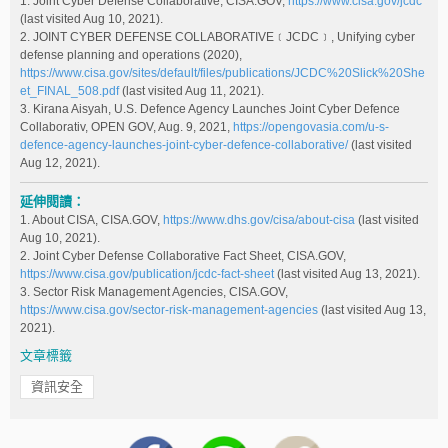
1. Joint Cyber Defense Collaborative, CISA.GOV,
https://www.cisa.gov/jcdc
(last visited Aug 10, 2021).
2. JOINT CYBER DEFENSE COLLABORATIVE﹝JCDC﹞, Unifying cyber
defense planning and operations (2020),
https://www.cisa.gov/sites/default/files/publications/JCDC%20Slick%20She
et_FINAL_508.pdf
(last visited Aug 11, 2021).
3. Kirana Aisyah, U.S. Defence Agency Launches Joint Cyber Defence
Collaborativ, OPEN GOV, Aug. 9, 2021,
https://opengovasia.com/u-s-
defence-agency-launches-joint-cyber-defence-collaborative/
(last visited
Aug 12, 2021).
延伸閱讀：
1. About CISA, CISA.GOV,
https://www.dhs.gov/cisa/about-cisa
(last visited
Aug 10, 2021).
2. Joint Cyber Defense Collaborative Fact Sheet, CISA.GOV,
https://www.cisa.gov/publication/jcdc-fact-sheet
(last visited Aug 13, 2021).
3. Sector Risk Management Agencies, CISA.GOV,
https://www.cisa.gov/sector-risk-management-agencies
(last visited Aug 13,
2021).
文章標籤
資訊安全