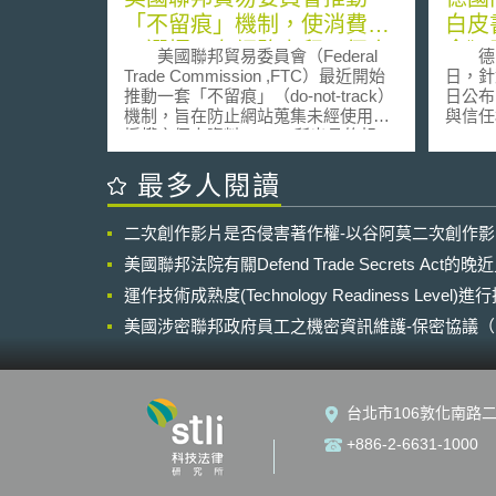
「不留痕」機制，使消費者
白皮
可選擇不在網路上留下個人
念》
美國聯邦貿易委員會（Federal
德國聯
資訊
和機
Trade Commission ,FTC）最近開始
日，針
推動一套「不留痕」（do-not-track）
日公布
之影
機制，旨在防止網站蒐集未經使用者
與信任概
授權之個人資料。 FTC所出具的報
Künstli
告，旨在幫助政策制訂者和立法者形
europä
塑隱私規則，同時要求網站揭露更多
und 
最多人閱讀
其所蒐集之資料的相關事項，諸如蒐
和機器
集的資料種類、如何使用該資料、以
告》(Ber
二次創作影片是否侵害著作權-以谷阿莫二次創作
及保存期間。該報告並建議企業提供
künstli
使用者更多拒絕被蒐集資料的退出選
der Din
美國聯邦法院有關Defend Trade Secrets Act
擇方案。 FTC主席Jon
auf Si
Leibowitz在最近的記者會中指出，目
運作技術成熟度(Technology Readiness Level)
見，期
前有許多尚未受到網路隱私規範之行
以人為
美國涉密聯邦政府員工之機密資訊維護-保密協議（Non-disc
銷方式，普遍受到廣告商、社群網站
為，並
NDA）之使用
或是搜尋引擎運用。FTC當局的建議
能力。 歐盟執委會所發布的人
由五人所組成的委員會無異議通過，
智慧的
由於網路廣告商、媒體經營者以及零
任的影
台北市106敦化南路二
售商所建立的新的行銷模式均建基於
慧使用
個人資料的使用上，因此此建議亦同
險。本
+886-2-6631-1000
時考量到該等業者之利益平衡，至
與能源
2011年1月31日前持續蒐集業者之意
會事務
見。Leibowitz表示，FTC希望確保新
司法與