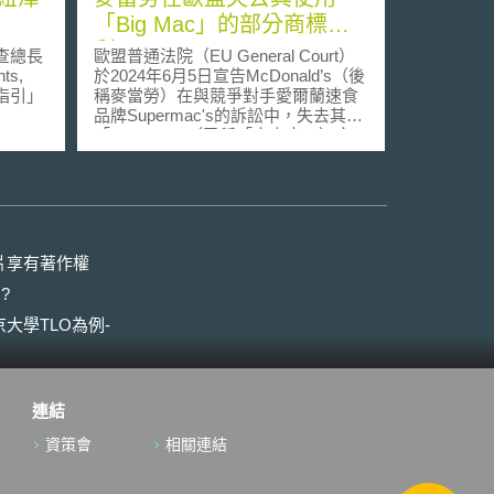
「Big Mac」的部分商標權
利
檢查總長
歐盟普通法院（EU General Court）
ts,
於2024年6月5日宣告McDonald’s（後
指引」
稱麥當勞）在與競爭對手愛爾蘭速食
品牌Supermac's的訴訟中，失去其
rsey
「Big Mac」（又稱「大麥克」）之
n），指出
部分商標權，即無法將「Big Mac」
ew
商標用於雞肉三明治等家禽類商品與
ion,
餐廳內用及得來速外帶等餐飲服務
衍生的
上。 此案件起因於Supermac's公司拓
展事業版圖進入歐盟市場，將公司品
具，雖
牌名稱「Supermac's」申請註冊歐盟
片享有著作權
加了歧
商標，而麥當勞則主張消費者可能與
?
於闡述
其於1996年取得之「Big Mac」歐盟
練或部
商標產生混淆誤認。然而，
大學TLO為例-
亦列舉
Supermac's於2017年向歐盟智慧財產
的自動
局（European Union Intellectual
會如何
Property Office，後稱EUIPO）以
明《紐
「麥當勞未真實使用（genuine use）
連結
以及與
『Big Mac』商標逾五年」為由，申
請廢止麥當勞之「Big Mac」註冊商
資策會
相關連結
主體及
標。EUIPO於2019年廢止「Big
Mac」商標於部分類別的註冊，惟
域所發
EUIPO仍允許麥當勞仍可將「Big