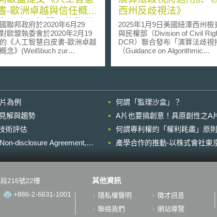
書-歐洲卓越與信任概
西州反歧視法》
及《人工智慧，物聯網
邦政府於2020年6月29
2025年1月9日美國紐澤西州
器人技術對安全和責任
對歐盟執委會於2020年2月19
與民權部（Division of Civil Righ
的《人工智慧白皮書-歐洲卓越
DCR）聯合發布「演算法歧視
響報告》意見
念》(Weißbuch zur
（Guidance on Algorithmic
chen Intelligenz – ein
Discrimination and the New Je
isches Konzept für Exzellenz
Law Against Discriminatio
Vertrauen)及《人工智慧，物聯網
《紐澤西州反歧視法》（the N
人技術對安全和責任之影響報
Jersey Law Against Discriminat
icht über die Auswirkungen
LAD）亦適用於基於演算法所
影片為例
何謂「監理沙盒」？
cher Intelligenz, des Internets
歧視。 隨著AI技術日趨成熟，社會各
ge und der Robotik in Hinblick
領域已大量導入自動化決策工
的晚近見解與趨勢
A片也要搞創意！具原創性之A
cherheit und Haftung) 提交意
然它們能提高決策效率但也增
進行技術評估
能促進以負責任、公益導向、
何謂專利權的「權利耗盡」原則
視發生之風險。指引的目的在
本的人工智慧開發及使用行
自動化決策工具在AI設計、訓
losure Agreement,
產學合作的推動-以株式會社東京
同時提升歐盟的競爭力及創新
署階段可能潛藏的歧視風險，
工
出在各類商業實務情境中常見
白皮書及人工智慧對安全和責
化決策工具，並說明它們可能
響報告，一方面可促進人工智
產生演算法歧視。以下分別說
其他資訊
段216號22樓
，另一方面則藉此提醒相關風
澤西州反歧視法》適用範圍，
次意見主要集結德國聯邦經濟
演算法歧視有關的行為樣態。 一、
+886-2-6631-1001
隱私權聲明
徵才訊息
部、教育與研究部、勞動與社
《紐澤西州反歧視法》之適用
部、內政、建築及社區部以及
適用客體 《紐澤西州反歧視法》禁止
聯絡我們
網站導覽
消費者保護部之意見。德國政
在就業、住房及公共場所等領