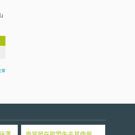
果」
文章
紐澤
麥當勞在歐盟失去其使用