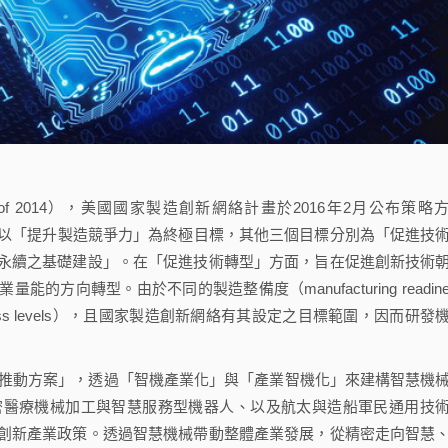
of 2014），美國國家製造創新網絡計畫於2016年2月公布策略
四大目標：以「提升製造競爭力」為終極目標，其他三個目標分別為「促進技
永續之基礎建設」。在「促進技術轉型」方面，旨在促進創新技術
向轉型。由於不同的製造整備度（manufacturing readine
eadiness levels），且國家製造創新網絡有其設定之目標範圍，因而研發
推動方案」，透過「智機產業化」與「產業智機化」來建構智慧機
密醫療機械加工與智慧服務型機器人、以及航太與造船軍民通用技
創新產業政策。透過智慧機械帶動整體產業發展，從精密走向智慧