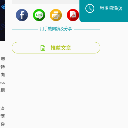
稍後閱讀
(0)
用手機閱讀及分享
推薦文章
方案
術轉
朝向
ss
機構
械產
術應
、從