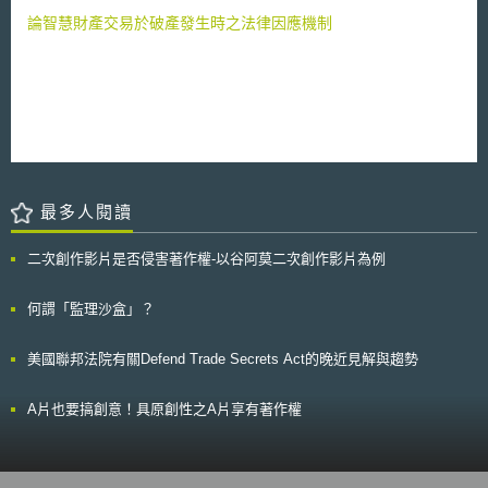
（data brokerage）及供應商契約，提出資安要求，以降低受關注國家或個
與最佳練習。 其中政府採購方面，BME在2004年建立該平臺，其功能
論智慧財產交易於破產發生時之法律因應機制
人獲取該類特定資訊的風險。最後，該規則定有民事罰款（37萬美金以
為提供使研發成果能最佳實踐的對話交流、創造未來發展趨勢與創新、將研
下）、刑事處罰（100萬美金以下或20年以下徒刑），並設立申訴之救濟措
發成果技轉給採購機關與提升政府採購的價值。德國慕尼黑國防大學的公共
施。
採購法學與管理研究中心(Forschungszenturm für Recht und Management
öffentlicher Beschaffung der Universität der Bundeswehr
München,FoRMöB)是KOINNO的合作夥伴，同時也是德國唯一以企業經營
與法學觀點分析公共採購問題的跨領域研究中心。
最多人閱讀
二次創作影片是否侵害著作權-以谷阿莫二次創作影片為例
何謂「監理沙盒」？
美國聯邦法院有關Defend Trade Secrets Act的晚近見解與趨勢
A片也要搞創意！具原創性之A片享有著作權