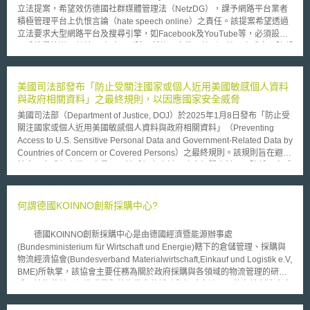
立法提案，希望效仿德國社群媒體管理法（NetzDG），課予網路平台業者
積極管理平台上仇恨言論（hate speech online）之責任。該提案希望透過
立法要求大型網路平台及搜尋引擎，如Facebook及YouTube等，必須設置
用戶檢舉管道，並於24小時內刪除以種族、宗教、性別、性取向或身心障礙
為由之煽動仇恨或歧視性侮辱言論，否則將面臨高達全球營業額4%之罰
款。 在主管機關方面，規劃由法國廣電主管機關「最高視聽委員會」
（High Audiovisual Council, CSA）進行監管，網路平台業者必須向其提交
美國司法部發布「防止受關注國家或個人近用美國敏感個人資料
仇恨言論之處理報告與相關數據。同時，平台業者應加強與法國司法系統的
與政府相關資料」之最終規則，以因應國家安全威脅
合作，取消違法用戶的匿名權利並提供相關證據資料，以利司法追訴。
美國司法部（Department of Justice, DOJ）於2025年1月8日發布「防止受
2019年3月15日紐西蘭清真寺槍擊案之網路直播事件，讓各國警惕勿讓
關注國家或個人近用美國敏感個人資料與政府相關資料」（Preventing
網路平台成為傳遞仇恨言論的工具。發起立法的法國議員Laetitia Avia表
Access to U.S. Sensitive Personal Data and Government-Related Data by
示，對抗網絡仇恨言論是場艱巨且長期的戰鬥，希望透過立法讓各方負起應
Countries of Concern or Covered Persons）之最終規則。該規則旨在避免
有的責任，讓仇恨言論無所遁形，但反對者認為平台業者為了避免裁罰的風
特定國家或個人獲取大量國民敏感個人資料及政府相關資料，以降低國安威
險，可能會對內容進行過度審查，相關自動化過濾技術也可能對言論自由產
脅。 最終規則指出，去識別化敏感個人資料若經大量蒐集，仍可能被重新
生不利影響。本立法提案仍待法國參議院完成審議。
識別，因此原則上禁止或限制任何美國人在知情的情況下，與受關注的國家
或個人進行該等資料的大量交易。其將敏感個人資料定義為社會安全碼、精
何謂德國KOINNO創新採購中心?
確地理位置、車輛遙測資訊（vehicle telemetry information）、基因組以及
個人健康、財務資料或其他足資識別個人之資料，並定義禁止及限制交易的
德國KOINNO創新採購中心是由德國經濟暨能源辦事處
型態。同時，最終規則除設有若干豁免交易類型外，也定有一般及特別許可
(Bundesministerium für Wirtschaft und Energie)轄下的倉儲管理、採購與
交易規定，並授權司法部得核發、修改或撤銷前述許可。一般許可交易的類
物流經濟協會(Bundesverband Materialwirtschaft,Einkauf und Logistik e.V,
型將由總檢察長另行公布；特別許可則由總檢察長依個案酌情例外核准。
BME)所執掌，該協會主要任務為關於政府採購與各領域的物流管理的研發
該規則課予交易方持續報告（reporting）、盡職調查（due diligence）、
成果技術移轉、促進職業與終生教育的補助與經驗交流，目的在於創造未來
稽核（audit）、紀錄留存（recordkeeping）等義務，並針對涉及政府相關
趨勢、經濟發展與鼓勵創新。而KOINNO創新採購中心的成立宗旨即是持續
資訊或美國國民大量敏感個人資訊之商業交易，例如投資、雇傭、資料仲介
提供政府採購的創新來源，並引導具有創新元素的政府採購實踐為成功經驗