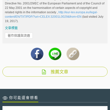
Directive No. 2001/29/EC of the European Parliament and of the Council of
22 May 2001 on the harmonisation of certain aspects of copyright and
related rights in the information society ,
http://eur-lex.europa.eu/legal-
content/EN/TXT/PDF/?uri=CELEX:32001L0029&from=EN
(last visited July
19, 2017).
文章標籤
著作保護與流通
推薦文章
你可能還會想看