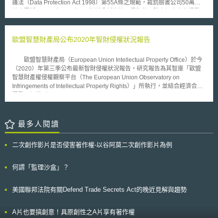
護法（Data Protection Act 1998）第55A條之規範，裁罰臉書公司50萬英
鎊之罰鍰。 自2018年3月劍橋分析違法取得與使用臉書個資事件爆發以
來，估計約有8700萬筆臉書上的個人資料遭到違法使用，引起全球對於網
路個資保護的重視。在遭到違法取得與使用的個資當中，也包含了歐盟以及
英國臉書使用者的個資，因此英國ICO有權對此事件展開調查並對臉書公司
歐盟智慧財產局公布2020年智財侵權狀況報告
進行裁罰。 根據英國ICO的調查，自2007年至2014年間，臉書公司對
於其平台上的個資處理（processed）有所不當，違反資料保護法之資料保
歐盟智慧財產局（European Union Intellectual Property Office）於今
護原則（Data Protection Principle，DPP），包含未適當處理個人資料
（2020）年第三季公布最新智財侵權狀況報告，研究報告為其智庫「歐盟
（DPP1），以及未採取足夠的技術與作為防止未經授權或違法使用個資
智慧財產權侵權觀察平台（The European Union Observatory on
（DPP7），致使劍橋分析得以透過臉書公司提供之API違法取用臉書使用
Infringements of Intellectual Property Rights）」所執行，並結合經濟合作
者個資。 由於劍橋分析事件發生時，歐盟GDPR（General Data
暨發展組織（Organization for Economic Cooperation and
Protection Regulation）尚未正式上路，因此英國ICO依據事件發生時之法
Development）之數據資料，每年以不同主題呈現當年世界智財侵權狀況。
律，亦即基於歐盟資料保護指令（Directive 95/46/EC）所訂定之英國資料
今年以「智財權為何重要、智財侵權與打擊仿冒之戰爭」為主題，重點如
保護法，裁處臉書公司50萬英鎊的罰款；若依據基於GDPR之新版英國資料
下： 智財密集產業對歐盟經濟貢獻占整體GDP的45%、就業人數占歐盟就
最多人閱讀
保護法（Data Protection Act 2018），臉書公司將可被裁處最高1700萬英
業人口的29%、出口貨物量占96%。 企業對智財的重視比例增高，重視智
鎊或年度全球營業額4%之罰款。
財的企業雇員平均收入較不重視智財權者高出32%；運用智財於營運策略的
二次創作影片是否侵害著作權-以谷阿莫二次創作影片為例
中小企業成長潛力高於無智財權者，如依權利運用類型區分，其成長率分別
是10%（商標）、16%（商標結合專利）、27%（商標與設計權），以及
33%（三種權利組合）。 全球仿冒品占其貿易總量約3.3%，市值高達
何謂「監理沙盒」？
1,210億歐元。 除日常藥品，抗生素、癌症或心臟疾病藥物仿冒情形均趨於
嚴重；2019年爆發新冠肺炎後，偽造商更是將仿冒移轉至檢測試劑與個人
美國聯邦法院有關Defend Trade Secrets Act的晚近見解與趨勢
防護用品。 尤其進入AI與5G時代後，智財密集產業對世界經濟貢獻度
可望逐年上升，但侵權狀況恐怕亦同，咎因於該產業之興盛與背後龐大的潛
在利益。因此持續推動建立企業的智財意識與防護能力，有其必要性，以助
A片也要搞創意！具原創性之A片享有著作權
於提升產業發展潛力與整體營運獲利。