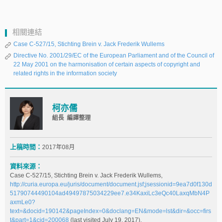
相關連結
Case C‑527/15, Stichting Brein v. Jack Frederik Wullems
Directive No. 2001/29/EC of the European Parliament and of the Council of
22 May 2001 on the harmonisation of certain aspects of copyright and
related rights in the information society
柯亦儒
組長 編譯整理
上稿時間：
2017年08月
資料來源：
Case C‑527/15, Stichting Brein v. Jack Frederik Wullems,
http://curia.europa.eu/juris/document/document.jsf;jsessionid=9ea7d0f130d
51790744490104ad49497875034229ee7.e34KaxiLc3eQc40LaxqMbN4P
axmLe0?
text=&docid=190142&pageIndex=0&doclang=EN&mode=lst&dir=&occ=firs
t&part=1&cid=200068
(last visited July 19, 2017).