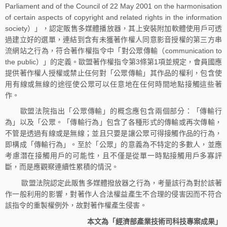
Parliament and of the Council of 22 May 2001 on the harmonisation
of certain aspects of copyright and related rights in the information
society）」，認定販售多媒體播放器，其上安裝附加軟體使用戶可透
過建立好的選單，連結到含有未獲著作權人同意影音授權的第三方串
流網站之行為，符合著作權指令中「對公眾傳輸（communication to
the public）」的定義。歐盟著作權指令第3條第1項並規定，會員國應
提供著作權人授權或禁止任何對「公眾傳輸」其作品的權利，包含使
用有線或無線的途徑使公眾可以任意地在任何時間地點接觸這些著
作。
歐盟法院指出「公眾傳輸」的概念應包含兩個部分：「傳輸行
為」以及「公眾。「傳輸行為」包含了各種形式的傳輸或再次傳輸，
不管是透過有線或是無線；並且只要是讓公眾可得接觸作品的行為，
即構成「傳輸行為」。至於「公眾」的意義為不特定的多數人，並應
考慮潛在接觸用戶的可能性，且不僅是從單一時點接觸用戶多寡評
斷，而是應觀察連續性累積的情況。
歐盟法院認定此販售多媒體撥放器之行為，考量該行為對於該著
作一般利用的影響，對著作人合法權益產生不合理的侵害因而不符合
該指令的重製權例外，故對著作權產生侵害。
本文為「經濟部產業技術司科技專案成果」