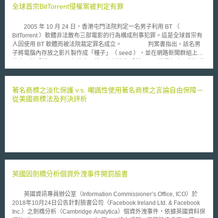
全球首宗BitTorrent侵權案被判定有罪
2005 年 10 月 24 日，香港屯門法院判定一名男子利用 BT （
BitTorrent ）軟體非法散布三部電影的行為構成刑事犯罪。這是全球首宗有
人因使用 BT 軟體而被法院裁定罪名成立。 判案書指出，該名男
子將電腦內存放之影片製作成「種子」（ seed ），並在網路新聞群組上宣
傳自己的「種子」，以便他人下載，由於這些「種子」下載量很大，對版權
所有人造成侵害，已違反了香港法例第 528 章《版權條例》第 118 條之散
布（ distributes ）侵權重製物罪。雖然香港法例對於“散布”一詞並未詳細界
定，但香港法院解釋認為，上傳 BT 種子的行為已屬於一種散布行為。
著名商標之淡化保護 v.s. 嘲諷性使用著名商標之言論自由保障－
這項判決雖存有解釋上的疑義，但是本案將同時對國際間的種子提供者、下
從美國商標法及判決評析
載者以及提供 BT 軟體的公司產生重大影響。蓋 BT 本身也屬於一種 P2P 軟
體，下載者在下載檔案的過程中，本身也將承擔部分上傳資料的工作，故也
可能在無意中觸犯相關刑罰。此外，提供 BT 軟體的公司也可能涉及侵權，
因為據今年 6 月美國最高法院裁定， P2P 軟體公司必須為其客戶的侵權行
為負責。
英國因劍橋分析個資外洩事件開罰臉書
英國資訊專員辦公室（Information Commissioner’s Office, ICO）於
2018年10月24日公告針對臉書公司（Facebook Ireland Ltd. & Facebook
Inc.）之劍橋分析（Cambridge Analytica）個資外洩事件，依據英國資料保