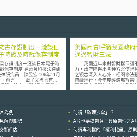
文書存證制度－淺談日
美國商會呼籲我國政府
子時戳及時戳保存制度
通過智財三法
書存證制度－淺談日本電子時
我國近年來對智財權保護
制度 資策會科技法律研
力，政府除祭出各種方案使智
法律研究員 陳昱宏 106年11月
之觀念深入人心外，相關修法
持續進行，今年度經濟部智慧
保管、檢索、運送及銷毀費
更展開大規模的修法，並分別
「活用資訊系統提升業務效
正議題舉辦多場之法案公聽與
「具有復原可能性，避免資料
會。諸此種種努力逐漸獲得國
風險」[1]等優點，文書電子化
肯定，美國政府也釋出善意，
可逆之趨勢。但電子文書除前
初公布之二００五年三０一報
影片為例
何謂「監理沙盒」？
外，亦有易於變更竄改，無法
中，特別將我國從「特別三０
實製作日期之缺點，若記錄於
觀察名單」中，調降為一般觀
的晚近見解與趨勢
A片也要搞創意！具原創性之A
書之智慧財產權遭他人侵害，
單。 據美國商會表示，台灣投資
進行技術評估
明所提出之電子文書確係早於
何謂專利權的「權利耗盡」原則
環境近年最大的改善，莫過於
害之時點即屬重要，本文擬就
財產權的重視，以及落實智財