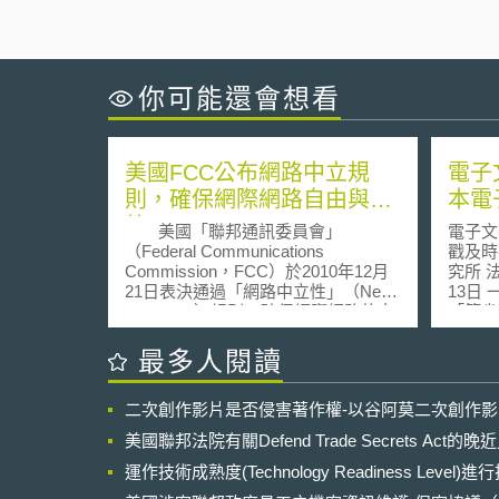
你可能還會想看
美國FCC公布網路中立規
電子
則，確保網際網路自由與開
本電
放
美國「聯邦通訊委員會」
電子文
（Federal Communications
戳及時戳保存
Commission，FCC）於2010年12月
究所 
21日表決通過「網路中立性」（Net
13日 一、前言 電子文書具有
Neutrality）規則，確保網際網路的自
「節省
由開放，限制網路服務提供者
用」、
（ISP）不得針對網路流量與內容進
率」、
最多人閱讀
行不合理的管制，保障消費者權益、
滅失之
意見表達的自由、網路服務的競爭與
已為不
二次創作影片是否侵害著作權-以谷阿莫二次創作
創新。 網路中立性爭議由來已
述優點
久，自2005年FCC公布網際網路政策
檢知真
美國聯邦法院有關Defend Trade Secrets Act
聲明以來，對於管制機關是否介入
電子文
ISP對於網際網路流量與內容之管
運作技術成熟度(Technology Readiness Level)
如何證
理，一直爭執不斷。網路上服務與內
他人侵