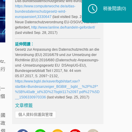
Das Bundesdatenschutzgesetz wird europäisiert,
https://www.computerwoche.de/a/das-
稍後閱讀
(0)
bundesdatenschutzgesetz-wird-
europaeisiert,3330647
(last visited Sep. 28, 2017)
Neue Datenschutzverordnung EU-DSGVO Handeln
gefordert,
http://www.lanline.de/handeln-gefordert/
(last visited Sep. 28, 2017)
延伸閱讀：
Gesetz zur Anpassung des Datenschutzrechts an die
Verordnung (EU) 2016/679 und zur Umsetzung der
Richtlinie (EU) 2016/680 (Datenschutz-Anpassungs-
z,
und -Umsetzungsgesetz EU  DSAnpUG-EU),
施行
Bundesgesetzblatt Teil I 2017, Nr. 44 vom
05.07.2017, S. 2097~2132,
https://www.bgbl.de/xaver/bgbl/start.xav?
startbk=Bundesanzeiger_BGBl#__bgbl__%2F%2F*
統一
%5B%40attr_id%3D%27bgbl117s2097.pdf%27%5D
保個
__1506330970336
(last visited Sep. 25, 2017)
文章標籤
個人資料保護與管理
供國
邦政
：個