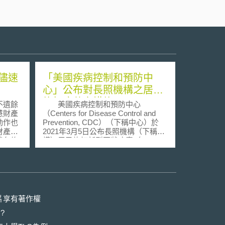
儘速
「美國疾病控制和預防中
心」公布對長照機構之居民
施打疫苗之措施
不遺餘
美國疾病控制和預防中心
慧財產
（Centers for Disease Control and
動作也
Prevention, CDC）（下稱中心）於
財產局
2021年3月5日公布長照機構（下稱機
就各修
構）居民施打新型冠狀病毒（COVID-
說明
19）（下稱病毒）疫苗之重要措施。
際間的
由於機構內人口密集、居民本身已患
在今年
有疾病，其所面臨死亡的風險比一般
告書
人高，因此應重視此類族群的疫苗接
一優先
種情形。 中心期望透過施打疫苗
察名
來降低機構居民可能死於病毒之風
片享有著作權
險。目前此疫苗已經過多次的臨床試
?
對智慧
驗，參與臨床試驗之族群也包含65歲
權保障
以上之長者，多方面確保符合各族群